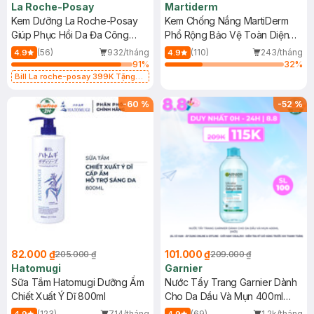
La Roche-Posay
Martiderm
Kem Dưỡng La Roche-Posay
Kem Chống Nắng MartiDerm
Giúp Phục Hồi Da Đa Công
Phổ Rộng Bảo Vệ Toàn Diện
Dụng 40ml
40ml
(56)
932/tháng
(110)
243/tháng
4.9
4.9
91
%
32
%
Bill La roche-posay 399K Tặng
Gel rửa mặt da dầu nhạy cảm 50ml
(SL có hạn)
-
60
%
-
52
%
82.000 ₫
101.000 ₫
205.000 ₫
209.000 ₫
Hatomugi
Garnier
Sữa Tắm Hatomugi Dưỡng Ẩm
Nước Tẩy Trang Garnier Dành
Chiết Xuất Ý Dĩ 800ml
Cho Da Dầu Và Mụn 400ml
(Mới)
(123)
714/tháng
(69)
1.2k/tháng