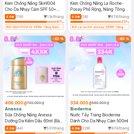
Kem Chống Nắng Skin1004
Kem Chống Nắng La Roche-
Cho Da Nhạy Cảm SPF 50+
Posay Phổ Rộng, Nâng Tông
50ml
Kiềm Dầu 50ml
(119)
1.1k/tháng
(28)
676/tháng
4.8
4.9
81
%
25
%
Bill Skin1004 từ 399k Tặng Kem
Bill La roche-posay 399K Tặng
Chống Nắng Cho Da Nhạy Cảm
Gel rửa mặt da dầu nhạy cảm 50ml
SPF 50+ 20ml (SL Có Hạn)
(SL có hạn)
-
42
%
-
40
%
406.000 ₫
334.000 ₫
702.000 ₫
560.000 ₫
Anessa
Bioderma
Sữa Chống Nắng Anessa
Nước Tẩy Trang Bioderma
Dưỡng Da Kiềm Dầu 60ml (Bản
Dành Cho Da Nhạy Cảm 500ml
Mới)
(44)
531/tháng
(228)
874/tháng
4.9
4.9
60
%
48
%