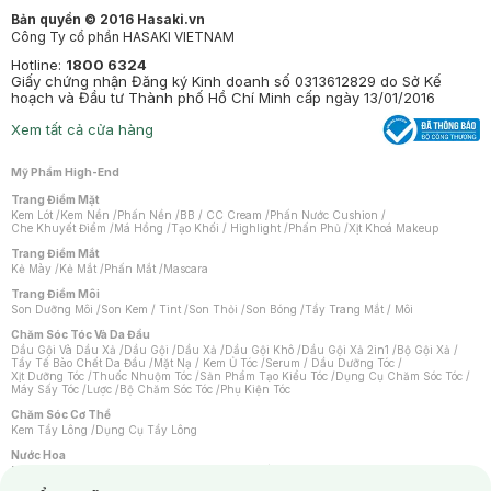
Bản quyền © 2016 Hasaki.vn
Công Ty cổ phần HASAKI VIETNAM
Hotline:
1800 6324
Giấy chứng nhận Đăng ký Kinh doanh số 0313612829 do Sở Kế
hoạch và Đầu tư Thành phố Hồ Chí Minh cấp ngày 13/01/2016
Xem tất cả cửa hàng
Mỹ Phẩm High-End
Trang Điểm Mặt
Kem Lót
/
Kem Nền
/
Phấn Nền
/
BB / CC Cream
/
Phấn Nước Cushion
/
Che Khuyết Điểm
/
Má Hồng
/
Tạo Khối / Highlight
/
Phấn Phủ
/
Xịt Khoá Makeup
Trang Điểm Mắt
Kẻ Mày
/
Kẻ Mắt
/
Phấn Mắt
/
Mascara
Trang Điểm Môi
Son Dưỡng Môi
/
Son Kem / Tint
/
Son Thỏi
/
Son Bóng
/
Tẩy Trang Mắt / Môi
Chăm Sóc Tóc Và Da Đầu
Dầu Gội Và Dầu Xả
/
Dầu Gội
/
Dầu Xả
/
Dầu Gội Khô
/
Dầu Gội Xả 2in1
/
Bộ Gội Xả
/
Tẩy Tế Bào Chết Da Đầu
/
Mặt Nạ / Kem Ủ Tóc
/
Serum / Dầu Dưỡng Tóc
/
Xịt Dưỡng Tóc
/
Thuốc Nhuộm Tóc
/
Sản Phẩm Tạo Kiểu Tóc
/
Dụng Cụ Chăm Sóc Tóc
/
Máy Sấy Tóc
/
Lược
/
Bộ Chăm Sóc Tóc
/
Phụ Kiện Tóc
Chăm Sóc Cơ Thể
Kem Tẩy Lông
/
Dụng Cụ Tẩy Lông
Nước Hoa
Nước Hoa Nữ
/
Nước Hoa Nam
/
Nước Hoa Cao Cấp
/
Xịt Thơm Toàn Thân
/
Nước Hoa Vùng Kín