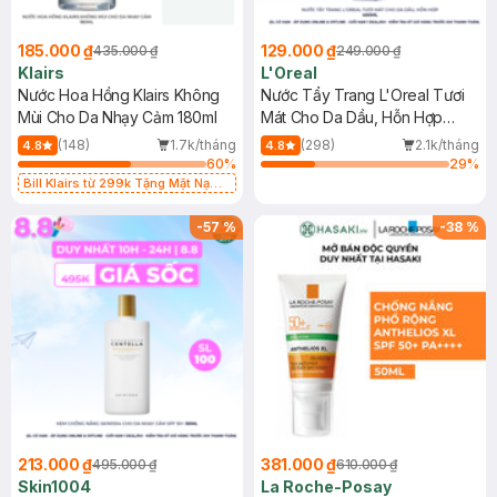
185.000 ₫
129.000 ₫
435.000 ₫
249.000 ₫
Klairs
L'Oreal
Nước Hoa Hồng Klairs Không
Nước Tẩy Trang L'Oreal Tươi
Mùi Cho Da Nhạy Cảm 180ml
Mát Cho Da Dầu, Hỗn Hợp
400ml
(148)
1.7k/tháng
(298)
2.1k/tháng
4.8
4.8
60
%
29
%
Bill Klairs từ 299k Tặng Mặt Nạ
Làm Dịu Da & Kiểm Soát Dầu Nhờn
25ml (SL Có Hạn)
-
57
%
-
38
%
213.000 ₫
381.000 ₫
495.000 ₫
610.000 ₫
Skin1004
La Roche-Posay