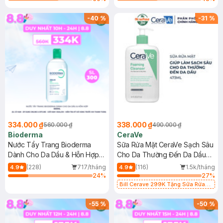
-
40
%
-
31
%
334.000 ₫
338.000 ₫
560.000 ₫
490.000 ₫
Bioderma
CeraVe
Nước Tẩy Trang Bioderma
Sữa Rửa Mặt CeraVe Sạch Sâu
Dành Cho Da Dầu & Hỗn Hợp
Cho Da Thường Đến Da Dầu
500ml
473ml
(228)
717/tháng
(116)
1.5k/tháng
4.9
4.9
24
%
27
%
Bill Cerave 299K Tặng Sữa Rửa
Mặt Cerave 30ml (SL có hạn)
-
55
%
-
50
%