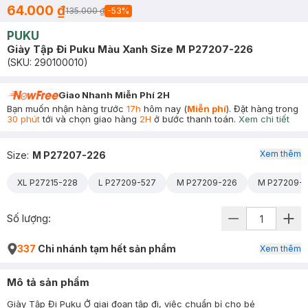
64.000 ₫
135.000 ₫
-
53
%
PUKU
Giày Tập Đi Puku Màu Xanh Size M P27207-226
(SKU:
290100010
)
Giao Nhanh Miễn Phí 2H
Bạn muốn nhận hàng trước
17h
hôm nay (
Miễn phí
). Đặt hàng trong
30 phút
tới và chọn giao hàng
2H
ở bước thanh toán.
Xem chi tiết
Xem thêm
Size
:
M P27207-226
XL P27215-228
L P27209-527
M P27209-226
M P27209-
Số lượng:
337
Chi nhánh tạm hết sản phẩm
Xem thêm
Mô tả sản phẩm
Giày Tập Đi Puku Ở giai đoạn tập đi, việc chuẩn bị cho bé