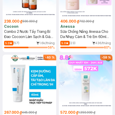
238.000 ₫
406.000 ₫
590.000 ₫
702.000 ₫
Cocoon
Anessa
Combo 2 Nước Tẩy Trang Bí
Sữa Chống Nắng Anessa Cho
Đao Cocoon Làm Sạch & Giảm
Da Nhạy Cảm & Trẻ Em 60ml
Dầu 500ml
(Mới)
(57)
1.6k/tháng
(23)
436/tháng
5.0
5.0
56
%
60
%
-
40
%
-
58
%
267.000 ₫
572.000 ₫
445.000 ₫
1.350.000 ₫