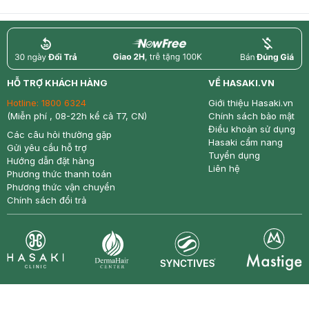
return
nowfree
price
HỖ TRỢ KHÁCH HÀNG
VỀ HASAKI.VN
Hotline:
1800 6324
Giới thiệu Hasaki.vn
(Miễn phí , 08-22h kể cả T7, CN)
Chính sách bảo mật
Điều khoản sử dụng
Các câu hỏi thường gặp
Hasaki cẩm nang
Gửi yêu cầu hỗ trợ
Tuyển dụng
Hướng dẫn đặt hàng
Liên hệ
Phương thức thanh toán
Phương thức vận chuyển
Chính sách đổi trả
Synctives
Clinic
Dermahair
Mastige