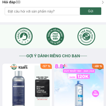
Hỏi đáp
(
0
)
Gửi
GỢI Ý DÀNH RIÊNG CHO BẠN
-
57
%
-
48
%