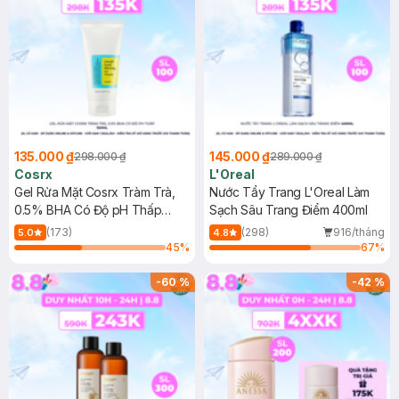
135.000 ₫
145.000 ₫
298.000 ₫
289.000 ₫
Cosrx
L'Oreal
Gel Rửa Mặt Cosrx Tràm Trà,
Nước Tẩy Trang L'Oreal Làm
0.5% BHA Có Độ pH Thấp
Sạch Sâu Trang Điểm 400ml
150ml
(173)
(298)
916/tháng
5.0
4.8
45
%
67
%
-
60
%
-
42
%