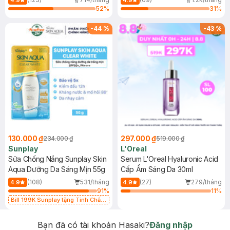
4.9
4.9
52
%
31
%
-
44
%
-
43
%
130.000 ₫
297.000 ₫
234.000 ₫
519.000 ₫
Sunplay
L'Oreal
Sữa Chống Nắng Sunplay Skin
Serum L'Oreal Hyaluronic Acid
Aqua Dưỡng Da Sáng Mịn 55g
Cấp Ẩm Sáng Da 30ml
(108)
531/tháng
(27)
279/tháng
4.9
4.9
91
%
11
%
Bill 199K Sunplay tặng Tinh Chất
Chống Nắng 7g trị giá 30K (SL có
hạn)
Bạn đã có tài khoản Hasaki?
Đăng nhập