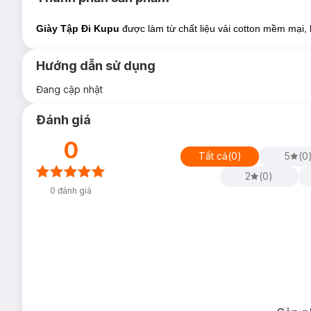
Giày Tập Đi Kupu
được làm từ chất liệu vải cotton mềm mại,
Hướng dẫn sử dụng
-
Giày Tập Đi Puku Màu Xanh Size L P27215-227
Đang cập nhật
Đánh giá
0
Tất cả
(
0
)
5
(
0
2
(
0
)
0
đánh giá