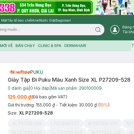
 Mặt
Tẩy tế bào chết
Ariel
Nước Giặt
Bagsmart
Đăng 
Search icon
Tài kh
T
MỚI VỀ
BÁN CHẠY
CLINIC & SPA
DERMAHAIR
PUKU
Giày Tập Đi Puku Màu Xanh Size XL P27209-528
0
đánh giá
|
0
Hỏi đáp
|
Mã sản phẩm:
290100009
125.000 ₫
(Đã bao gồm VAT)
Giá thị trường:
155.000 ₫
- Tiết kiệm:
30.000 ₫
(
19
%
)
Size
:
XL P27209-528
XL P27215-228
L P27209-527
M P27209-226
M P
M P27209-626
XL P27209-628
M P27203-326
M