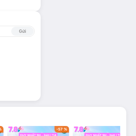
Gửi
%
-
57
%
-
36
%