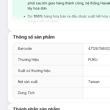
phút sau khi giao hàng thành công, hệ thống Hasa
lấy hoá đơn.
-
Giày Tập Đi Puku Màu Hồng Size L P27209-627
Do
100%
hàng hóa bán ra đều được xuất hết hóa 
nguồn gốc rõ ràng.
Thông số sản phẩm
Barcode
47128798033
Thương Hiệu
PUKU
Xuất xứ thương hiệu
Nơi sản xuất
Taiwan
Dung Tích
Thành phần sản phẩm