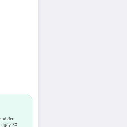
 hoá đơn
 ngày. 30