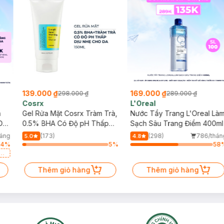
139.000 ₫
169.000 ₫
298.000 ₫
289.000 ₫
Cosrx
L'Oreal
h
Gel Rửa Mặt Cosrx Tràm Trà,
Nước Tẩy Trang L'Oreal Là
Da
0.5% BHA Có Độ pH Thấp
Sạch Sâu Trang Điểm 400ml
150ml
háng
(173)
(298)
786/thán
5.0
4.8
64
%
5
%
58
a
Thêm giỏ hàng
Thêm giỏ hàng