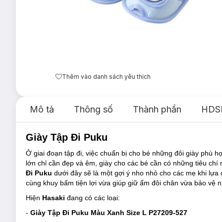
Thêm vào danh sách yêu thích
Mô tả
Thông số
Thành phần
HDS
Giày Tập Đi Puku
Ở giai đoạn tập đi, việc chuẩn bị cho bé những đôi giày phù h
lớn chỉ cần đẹp và êm, giày cho các bé cần có những tiêu chí riê
Đi
Puku
dưới đây sẽ là một gợi ý nho nhỏ cho các mẹ khi lựa 
cùng khuy bấm tiện lợi vừa giúp giữ ấm đôi chân vừa bảo vệ 
Hiện
Hasaki
đang có các loại:
-
Giày Tập Đi Puku Màu Xanh Size L P27209-527