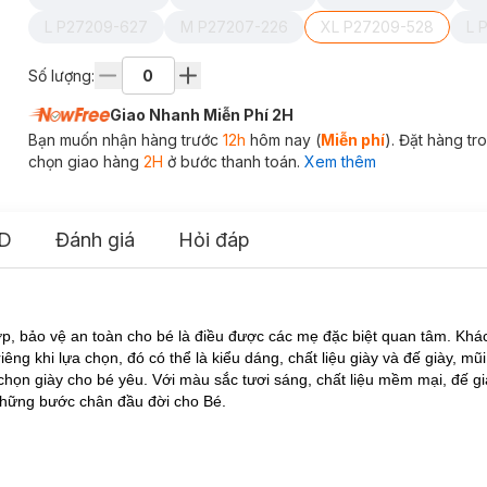
L P27209-627
M P27207-226
XL P27209-528
L 
Số lượng:
Giao Nhanh Miễn Phí 2H
Bạn muốn nhận hàng trước
12h
hôm nay (
Miễn phí
). Đặt hàng t
chọn giao hàng
2H
ở bước thanh toán.
Xem thêm
D
Đánh giá
Hỏi đáp
ợp, bảo vệ an toàn cho bé là điều được các mẹ đặc biệt quan tâm. Khác
ng khi lựa chọn, đó có thể là kiểu dáng, chất liệu giày và đế giày, mũi 
chọn giày cho bé yêu. Với màu sắc tươi sáng, chất liệu mềm mại, đế gi
những bước chân đầu đời cho Bé.