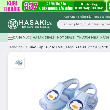
Kem Chống Nắng
Tẩy Trang
Sữa Rửa
Logo
DANH MỤC
HASAKI DEALS
HOT DEALS
THƯƠNG HIỆU
HÀNG 
Hamburger icon
Trang chủ
Giày Tập Đi Puku Màu Xanh Size XL P27209-528