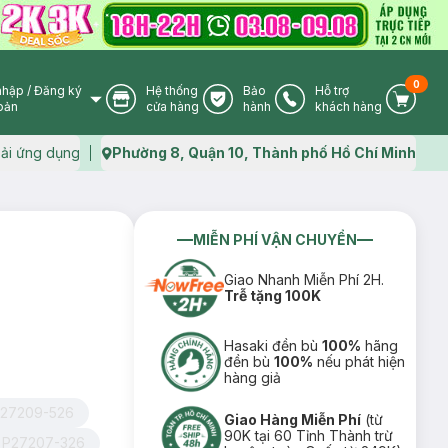
0
nhập
/
Đăng ký
Hệ thống
Bảo
Hỗ trợ
User Icon
Store Icon
Warranty Icon
Phone Icon
Cart I
oản
cửa hàng
hành
khách hàng
ải ứng dụng
Phường 8, Quận 10, Thành phố Hồ Chí Minh
Map icon
MIỄN PHÍ VẬN CHUYỂN
Giao Nhanh Miễn Phí 2H.
Trễ tặng 100K
Hasaki đền bù
100%
hãng
đền bù
100%
nếu phát hiện
hàng giả
27209-526
Giao Hàng Miễn Phí
(từ
90K tại 60 Tỉnh Thành trừ
 P27207-326