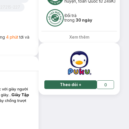
huyện, toàn Quốc từ 249K)
P27215-227
Đổi trả
trong
30 ngày
rong
4 phút
tới và
Xem thêm
Theo dõi
+
0
 với giày người
giày...
Giày
Tập
ày chống trượt