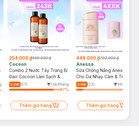
254.000 ₫
449.000 ₫
590.000 ₫
702.000 ₫
Cocoon
Anessa
m
Combo 2 Nước Tẩy Trang Bí
Sữa Chống Nắng Anessa
Đao Cocoon Làm Sạch &
Cho Da Nhạy Cảm & Trẻ Em
Giảm Dầu 500ml
60ml (Mới)
g
(57)
1.5k/tháng
(23)
394/tháng
5.0
5.0
%
87
%
13
%
Thêm giỏ hàng
Thêm giỏ hàng