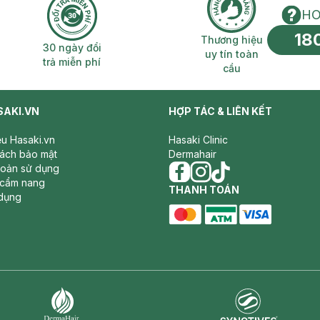
HO
18
n phí 2H
30 ngày đổi trả miễn phí
Thương hiệu uy 
Thương hiệu
30 ngày đổi
uy tín toàn
trả miễn phí
cầu
SAKI.VN
HỢP TÁC & LIÊN KẾT
iệu Hasaki.vn
Hasaki Clinic
sách bảo mật
Dermahair
hoản sử dụng
 cẩm nang
facebook
THANH TOÁN
instagram
tiktok
dụng
master card
ATM card
visa card