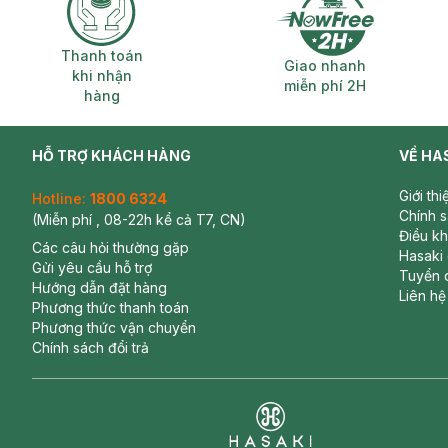
Thanh toán khi nhận hàng
Giao nhanh miễ
Thanh toán
Giao nhanh
khi nhận
miễn phí 2H
hàng
HỖ TRỢ KHÁCH HÀNG
VỀ HA
Giới th
Hotline:
1800 6324
Chính 
(Miễn phí , 08-22h kể cả T7, CN)
Điều k
Các câu hỏi thường gặp
Hasaki
Gửi yêu cầu hỗ trợ
Tuyển 
Hướng dẫn đặt hàng
-
Giày Tập Đi Puku Màu Hồng Size M P27207-326
Liên hệ
Phương thức thanh toán
Phương thức vận chuyển
Chính sách đổi trả