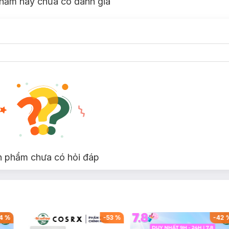
hẩm này chưa có đánh giá
n phẩm chưa có hỏi đáp
4
%
-
53
%
-
42