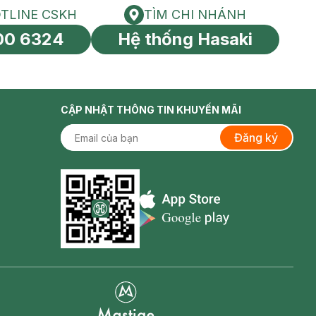
TLINE CSKH
TÌM CHI NHÁNH
HOTLINE CSKH
Tìm chi nhánh
00 6324
Hệ thống Hasaki
tín toàn cầu
CẬP NHẬT THÔNG TIN KHUYẾN MÃI
Đăng ký
Appstore icon
Goolge Play icon