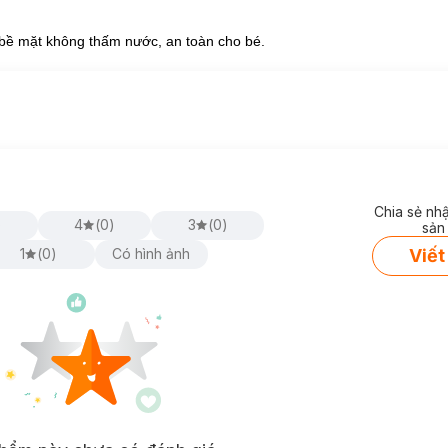
 bề mặt không thấm nước, an toàn cho bé.
Chia sẻ nh
)
4
(
0
)
3
(
0
)
sản
Viết
1
(
0
)
Có hình ảnh