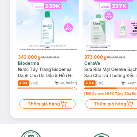
343.000 ₫
373.000 ₫
560.000 ₫
490.000 ₫
Bioderma
CeraVe
rma
Nước Tẩy Trang Bioderma
Sữa Rửa Mặt CeraVe Sạc
-
Giày Tập Đi Puku Màu Xanh Size M P27207-226
m
Dành Cho Da Dầu & Hỗn Hợp
Sâu Cho Da Thường Đến 
500ml
Dầu 473ml
/tháng
(228)
698/tháng
(116)
1.4k/t
4.9
4.9
1
%
1
%
Bill Cerave 299K Tặng Sữa Rử
Mặt Cerave 30ml (SL có hạn)
Thêm giỏ hàng
Thêm giỏ hàng