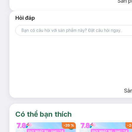
Sản p
Hỏi đáp
-
Giày Tập Đi Puku Màu Hồng Size M P27203-326
Sả
Có thể bạn thích
-
37
%
-
39
%
-
2