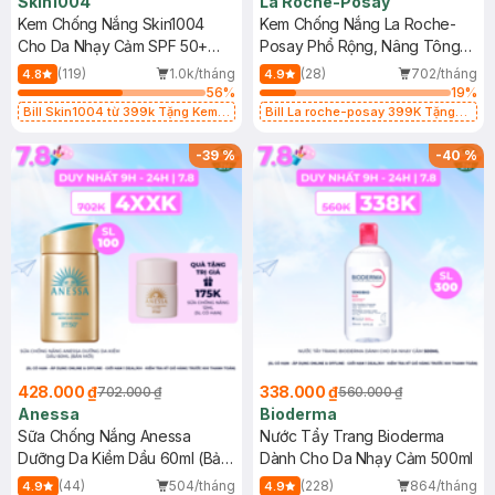
Skin1004
La Roche-Posay
Kem Chống Nắng Skin1004
Kem Chống Nắng La Roche-
Cho Da Nhạy Cảm SPF 50+
Posay Phổ Rộng, Nâng Tông
50ml
Kiềm Dầu 50ml
(119)
1.0k/tháng
(28)
702/tháng
4.8
4.9
56
%
19
%
Bill Skin1004 từ 399k Tặng Kem
Bill La roche-posay 399K Tặng
Chống Nắng Cho Da Nhạy Cảm
Gel rửa mặt da dầu nhạy cảm 50ml
SPF 50+ 20ml (SL Có Hạn)
(SL có hạn)
-
39
%
-
40
%
428.000 ₫
338.000 ₫
702.000 ₫
560.000 ₫
Anessa
Bioderma
Sữa Chống Nắng Anessa
Nước Tẩy Trang Bioderma
Dưỡng Da Kiềm Dầu 60ml (Bản
Dành Cho Da Nhạy Cảm 500ml
Mới)
(44)
504/tháng
(228)
864/tháng
4.9
4.9