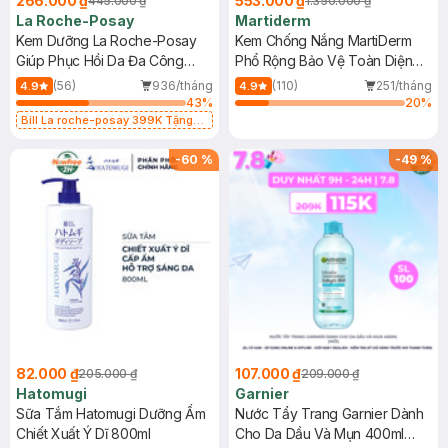
266.000 ₫
553.000 ₫
445.000 ₫
1.350.000 ₫
La Roche-Posay
Martiderm
Kem Dưỡng La Roche-Posay
Kem Chống Nắng MartiDerm
Giúp Phục Hồi Da Đa Công
Phổ Rộng Bảo Vệ Toàn Diện
Dụng 40ml
40ml
(56)
936/tháng
(110)
251/tháng
4.9
4.9
43
%
20
%
Bill La roche-posay 399K Tặng
Gel rửa mặt da dầu nhạy cảm 50ml
(SL có hạn)
-
60
%
-
49
%
82.000 ₫
107.000 ₫
205.000 ₫
209.000 ₫
Hatomugi
Garnier
Sữa Tắm Hatomugi Dưỡng Ẩm
Nước Tẩy Trang Garnier Dành
Chiết Xuất Ý Dĩ 800ml
Cho Da Dầu Và Mụn 400ml