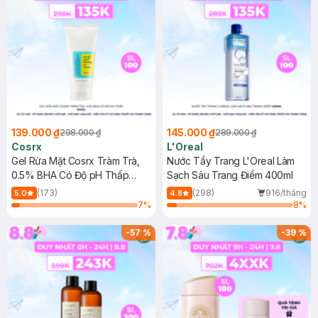
139.000 ₫
145.000 ₫
298.000 ₫
289.000 ₫
Cosrx
L'Oreal
Gel Rửa Mặt Cosrx Tràm Trà,
Nước Tẩy Trang L'Oreal Làm
0.5% BHA Có Độ pH Thấp
Sạch Sâu Trang Điểm 400ml
150ml
(173)
(298)
916/tháng
5.0
4.8
7
%
8
%
-
57
%
-
39
%