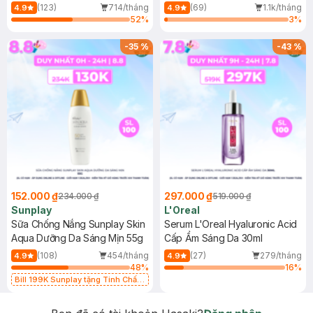
(Mới)
(123)
714/tháng
(69)
1.1k/tháng
4.9
4.9
52
%
3
%
-
35
%
-
43
%
152.000 ₫
297.000 ₫
234.000 ₫
519.000 ₫
Sunplay
L'Oreal
Sữa Chống Nắng Sunplay Skin
Serum L'Oreal Hyaluronic Acid
Aqua Dưỡng Da Sáng Mịn 55g
Cấp Ẩm Sáng Da 30ml
(108)
454/tháng
(27)
279/tháng
4.9
4.9
48
%
16
%
Bill 199K Sunplay tặng Tinh Chất
Chống Nắng 7g trị giá 30K (SL có
hạn)