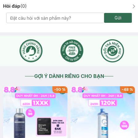
Hỏi đáp
(
0
)
Gửi
GỢI Ý DÀNH RIÊNG CHO BẠN
-
50
%
-
48
%