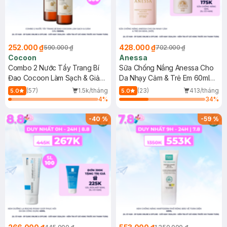
252.000 ₫
428.000 ₫
590.000 ₫
702.000 ₫
Cocoon
Anessa
Combo 2 Nước Tẩy Trang Bí
Sữa Chống Nắng Anessa Cho
Đao Cocoon Làm Sạch & Giảm
Da Nhạy Cảm & Trẻ Em 60ml
Dầu 500ml
(Mới)
(57)
1.5k/tháng
(23)
413/tháng
5.0
5.0
4
%
34
%
-
40
%
-
59
%