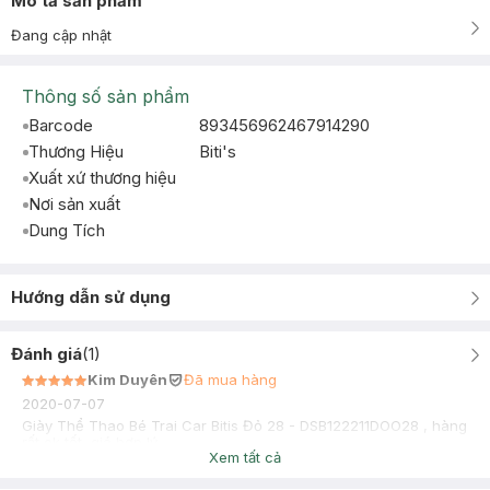
Mô tả sản phẩm
Đang cập nhật
Thông số sản phẩm
Barcode
893456962467914290
Thương Hiệu
Biti's
Xuất xứ thương hiệu
Nơi sản xuất
Dung Tích
Hướng dẫn sử dụng
Đánh giá
(
1
)
Kim Duyên
Đã mua hàng
2020-07-07
Giày Thể Thao Bé Trai Car Bitis Đỏ 28 - DSB122211DOO28 , hàng
rất ok tốt, giá hợp lý
Xem tất cả