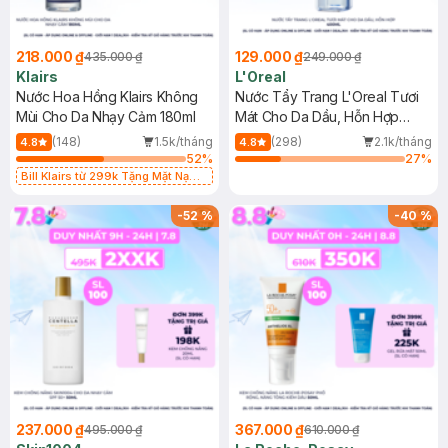
218.000 ₫
129.000 ₫
435.000 ₫
249.000 ₫
Klairs
L'Oreal
Nước Hoa Hồng Klairs Không
Nước Tẩy Trang L'Oreal Tươi
Mùi Cho Da Nhạy Cảm 180ml
Mát Cho Da Dầu, Hỗn Hợp
400ml
(148)
1.5k/tháng
(298)
2.1k/tháng
4.8
4.8
52
%
27
%
Bill Klairs từ 299k Tặng Mặt Nạ
Làm Dịu Da & Kiểm Soát Dầu Nhờn
25ml (SL Có Hạn)
-
52
%
-
40
%
237.000 ₫
367.000 ₫
495.000 ₫
610.000 ₫