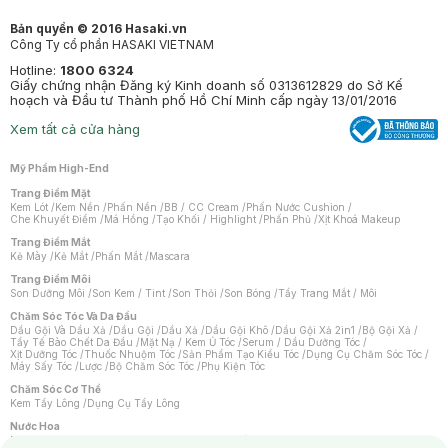
Bản quyền © 2016 Hasaki.vn
Công Ty cổ phần HASAKI VIETNAM
Hotline:
1800 6324
Giấy chứng nhận Đăng ký Kinh doanh số 0313612829 do Sở Kế
hoạch và Đầu tư Thành phố Hồ Chí Minh cấp ngày 13/01/2016
Xem tất cả cửa hàng
Mỹ Phẩm High-End
Trang Điểm Mặt
Kem Lót
/
Kem Nền
/
Phấn Nền
/
BB / CC Cream
/
Phấn Nước Cushion
/
Che Khuyết Điểm
/
Má Hồng
/
Tạo Khối / Highlight
/
Phấn Phủ
/
Xịt Khoá Makeup
Trang Điểm Mắt
Kẻ Mày
/
Kẻ Mắt
/
Phấn Mắt
/
Mascara
Trang Điểm Môi
Son Dưỡng Môi
/
Son Kem / Tint
/
Son Thỏi
/
Son Bóng
/
Tẩy Trang Mắt / Môi
Chăm Sóc Tóc Và Da Đầu
Dầu Gội Và Dầu Xả
/
Dầu Gội
/
Dầu Xả
/
Dầu Gội Khô
/
Dầu Gội Xả 2in1
/
Bộ Gội Xả
/
Tẩy Tế Bào Chết Da Đầu
/
Mặt Nạ / Kem Ủ Tóc
/
Serum / Dầu Dưỡng Tóc
/
Xịt Dưỡng Tóc
/
Thuốc Nhuộm Tóc
/
Sản Phẩm Tạo Kiểu Tóc
/
Dụng Cụ Chăm Sóc Tóc
/
Máy Sấy Tóc
/
Lược
/
Bộ Chăm Sóc Tóc
/
Phụ Kiện Tóc
Chăm Sóc Cơ Thể
Kem Tẩy Lông
/
Dụng Cụ Tẩy Lông
Nước Hoa
Nước Hoa Nữ
/
Nước Hoa Nam
/
Nước Hoa Cao Cấp
/
Xịt Thơm Toàn Thân
/