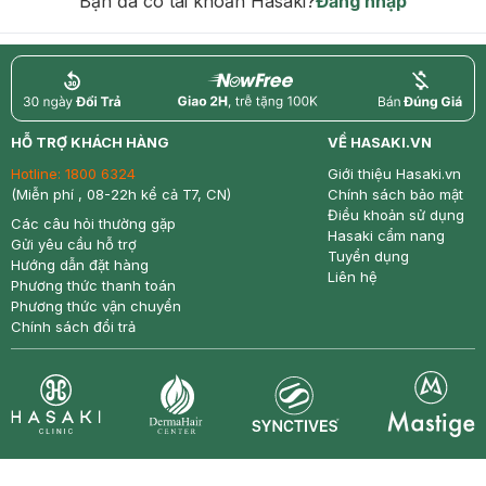
Bạn đã có tài khoản Hasaki?
Đăng nhập
return
nowfree
price
HỖ TRỢ KHÁCH HÀNG
VỀ HASAKI.VN
Hotline:
1800 6324
Giới thiệu Hasaki.vn
(Miễn phí , 08-22h kể cả T7, CN)
Chính sách bảo mật
Điều khoản sử dụng
Các câu hỏi thường gặp
Hasaki cẩm nang
Gửi yêu cầu hỗ trợ
Tuyển dụng
Hướng dẫn đặt hàng
Liên hệ
Phương thức thanh toán
Phương thức vận chuyển
Chính sách đổi trả
Synctives
Clinic
Dermahair
Mastige