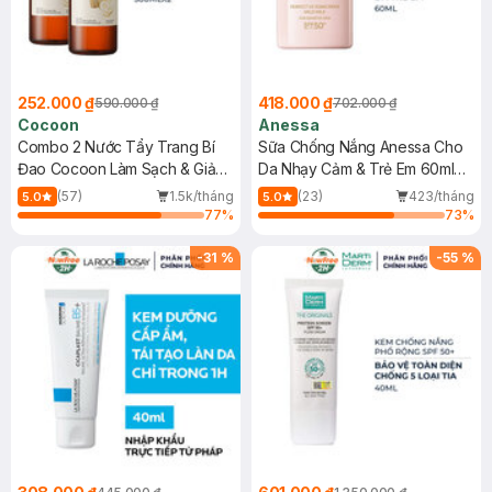
252.000 ₫
418.000 ₫
590.000 ₫
702.000 ₫
Cocoon
Anessa
Combo 2 Nước Tẩy Trang Bí
Sữa Chống Nắng Anessa Cho
Đao Cocoon Làm Sạch & Giảm
Da Nhạy Cảm & Trẻ Em 60ml
Dầu 500ml
(Mới)
(57)
1.5k/tháng
(23)
423/tháng
5.0
5.0
77
%
73
%
-
31
%
-
55
%