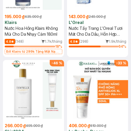
195.000 ₫
143.000 ₫
435.000 ₫
249.000 ₫
Klairs
L'Oreal
Nước Hoa Hồng Klairs Không
Nước Tẩy Trang L'Oreal Tươi
Mùi Cho Da Nhạy Cảm 180ml
Mát Cho Da Dầu, Hỗn Hợp
400ml
(148)
1.7k/tháng
(298)
1.9k/tháng
4.8
4.8
18
%
64
%
Bill Klairs từ 299k Tặng Mặt Nạ
Làm Dịu Da & Kiểm Soát Dầu Nhờn
25ml (SL Có Hạn)
-
46
%
-
33
%
266.000 ₫
406.000 ₫
495.000 ₫
610.000 ₫