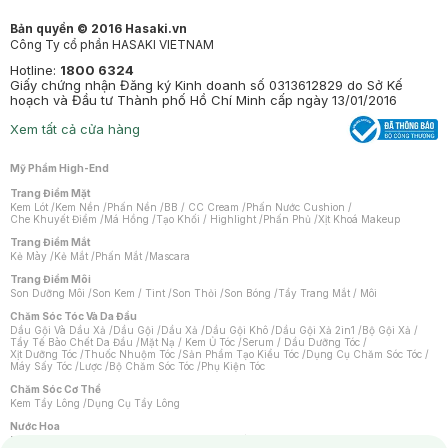
Bản quyền © 2016 Hasaki.vn
Công Ty cổ phần HASAKI VIETNAM
Hotline:
1800 6324
Giấy chứng nhận Đăng ký Kinh doanh số 0313612829 do Sở Kế
hoạch và Đầu tư Thành phố Hồ Chí Minh cấp ngày 13/01/2016
Xem tất cả cửa hàng
Mỹ Phẩm High-End
Trang Điểm Mặt
Kem Lót
/
Kem Nền
/
Phấn Nền
/
BB / CC Cream
/
Phấn Nước Cushion
/
Che Khuyết Điểm
/
Má Hồng
/
Tạo Khối / Highlight
/
Phấn Phủ
/
Xịt Khoá Makeup
Trang Điểm Mắt
Kẻ Mày
/
Kẻ Mắt
/
Phấn Mắt
/
Mascara
Trang Điểm Môi
Son Dưỡng Môi
/
Son Kem / Tint
/
Son Thỏi
/
Son Bóng
/
Tẩy Trang Mắt / Môi
Chăm Sóc Tóc Và Da Đầu
Dầu Gội Và Dầu Xả
/
Dầu Gội
/
Dầu Xả
/
Dầu Gội Khô
/
Dầu Gội Xả 2in1
/
Bộ Gội Xả
/
Tẩy Tế Bào Chết Da Đầu
/
Mặt Nạ / Kem Ủ Tóc
/
Serum / Dầu Dưỡng Tóc
/
Xịt Dưỡng Tóc
/
Thuốc Nhuộm Tóc
/
Sản Phẩm Tạo Kiểu Tóc
/
Dụng Cụ Chăm Sóc Tóc
/
Máy Sấy Tóc
/
Lược
/
Bộ Chăm Sóc Tóc
/
Phụ Kiện Tóc
Chăm Sóc Cơ Thể
Kem Tẩy Lông
/
Dụng Cụ Tẩy Lông
Nước Hoa
Nước Hoa Nữ
/
Nước Hoa Nam
/
Nước Hoa Cao Cấp
/
Xịt Thơm Toàn Thân
/