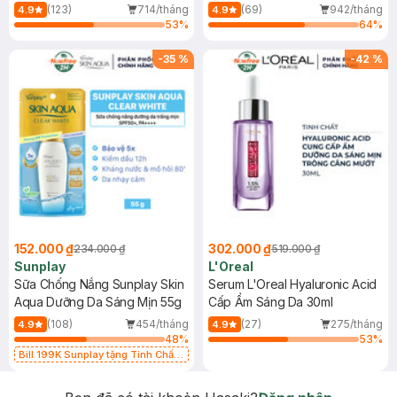
(Mới)
(123)
714/tháng
(69)
942/tháng
4.9
4.9
53
%
64
%
-
35
%
-
42
%
152.000 ₫
302.000 ₫
234.000 ₫
519.000 ₫
Sunplay
L'Oreal
Sữa Chống Nắng Sunplay Skin
Serum L'Oreal Hyaluronic Acid
Aqua Dưỡng Da Sáng Mịn 55g
Cấp Ẩm Sáng Da 30ml
(108)
454/tháng
(27)
275/tháng
4.9
4.9
48
%
53
%
Bill 199K Sunplay tặng Tinh Chất
Chống Nắng 7g trị giá 30K (SL có
hạn)