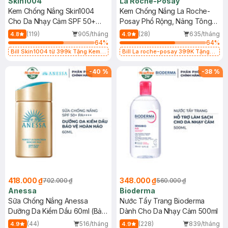
Skin1004
La Roche-Posay
Kem Chống Nắng Skin1004
Kem Chống Nắng La Roche-
Cho Da Nhạy Cảm SPF 50+
Posay Phổ Rộng, Nâng Tông
50ml
Kiềm Dầu 50ml
(119)
905/tháng
(28)
635/tháng
4.8
4.9
64
%
64
%
Bill Skin1004 từ 399k Tặng Kem
Bill La roche-posay 399K Tặng
Chống Nắng Cho Da Nhạy Cảm
Gel rửa mặt da dầu nhạy cảm 50ml
SPF 50+ 20ml (SL Có Hạn)
(SL có hạn)
-
40
%
-
38
%
418.000 ₫
348.000 ₫
702.000 ₫
560.000 ₫
Anessa
Bioderma
Sữa Chống Nắng Anessa
Nước Tẩy Trang Bioderma
Dưỡng Da Kiềm Dầu 60ml (Bản
Dành Cho Da Nhạy Cảm 500ml
Mới)
(44)
516/tháng
(228)
839/tháng
4.9
4.9