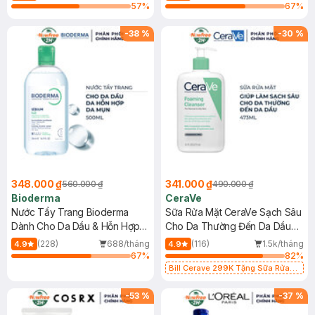
57
%
67
%
-
38
%
-
30
%
348.000 ₫
341.000 ₫
560.000 ₫
490.000 ₫
Bioderma
CeraVe
Nước Tẩy Trang Bioderma
Sữa Rửa Mặt CeraVe Sạch Sâu
Dành Cho Da Dầu & Hỗn Hợp
Cho Da Thường Đến Da Dầu
500ml
473ml
(228)
688/tháng
(116)
1.5k/tháng
4.9
4.9
67
%
82
%
Bill Cerave 299K Tặng Sữa Rửa
Mặt Cerave 30ml (SL có hạn)
-
53
%
-
37
%