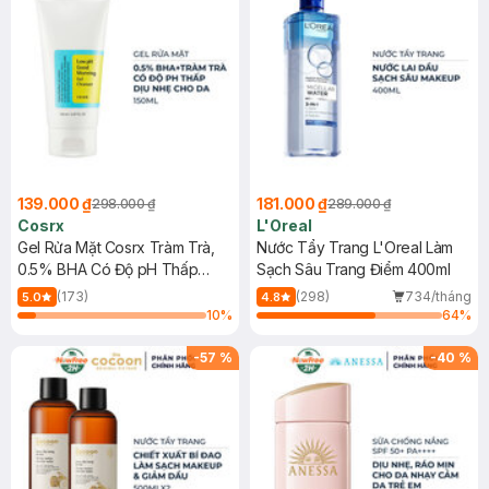
139.000 ₫
181.000 ₫
298.000 ₫
289.000 ₫
Cosrx
L'Oreal
Gel Rửa Mặt Cosrx Tràm Trà,
Nước Tẩy Trang L'Oreal Làm
0.5% BHA Có Độ pH Thấp
Sạch Sâu Trang Điểm 400ml
150ml
(173)
(298)
734/tháng
5.0
4.8
10
%
64
%
-
57
%
-
40
%