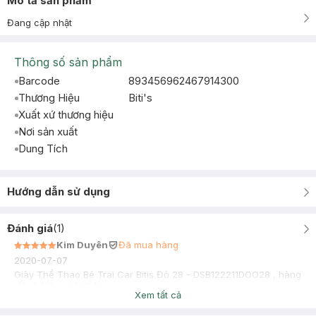
Mô tả sản phẩm
Đang cập nhật
Thông số sản phẩm
Barcode
893456962467914300
Thương Hiệu
Biti's
Xuất xứ thương hiệu
Nơi sản xuất
Dung Tích
Hướng dẫn sử dụng
Đánh giá
(
1
)
Kim Duyên
Đã mua hàng
2020-07-07
Giày Thể Thao Bé Trai Car Bitis Đỏ 28 - DSB122211DOO28 , hàng
rất ok tốt, giá hợp lý
Xem tất cả