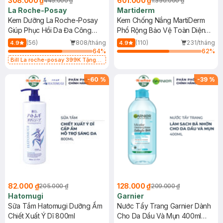
308.000 ₫
601.000 ₫
445.000 ₫
1.350.000 ₫
La Roche-Posay
Martiderm
Kem Dưỡng La Roche-Posay
Kem Chống Nắng MartiDerm
Giúp Phục Hồi Da Đa Công
Phổ Rộng Bảo Vệ Toàn Diện
Dụng 40ml
40ml
(56)
808/tháng
(110)
231/tháng
4.9
4.9
64
%
62
%
Bill La roche-posay 399K Tặng
Gel rửa mặt da dầu nhạy cảm 50ml
(SL có hạn)
-
60
%
-
39
%
82.000 ₫
128.000 ₫
205.000 ₫
209.000 ₫
Hatomugi
Garnier
Sữa Tắm Hatomugi Dưỡng Ẩm
Nước Tẩy Trang Garnier Dành
Chiết Xuất Ý Dĩ 800ml
Cho Da Dầu Và Mụn 400ml