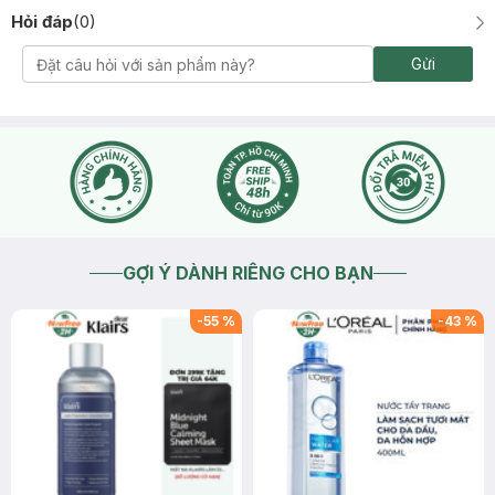
Hỏi đáp
(
0
)
Gửi
GỢI Ý DÀNH RIÊNG CHO BẠN
-
55
%
-
43
%