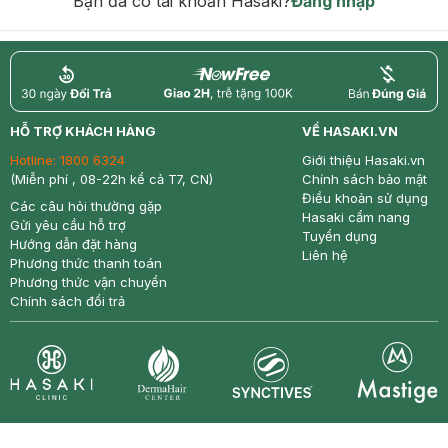
Bạn đã có tài khoản Hasaki?
Đăng nhập
return
nowfree
price
HỖ TRỢ KHÁCH HÀNG
VỀ HASAKI.VN
Hotline:
1800 6324
Giới thiệu Hasaki.vn
(Miễn phí , 08-22h kể cả T7, CN)
Chính sách bảo mật
Điều khoản sử dụng
Các câu hỏi thường gặp
Hasaki cẩm nang
Gửi yêu cầu hỗ trợ
Tuyển dụng
Hướng dẫn đặt hàng
Liên hệ
Phương thức thanh toán
Phương thức vận chuyển
Chính sách đổi trả
Synctives
Clinic
Dermahair
Mastige