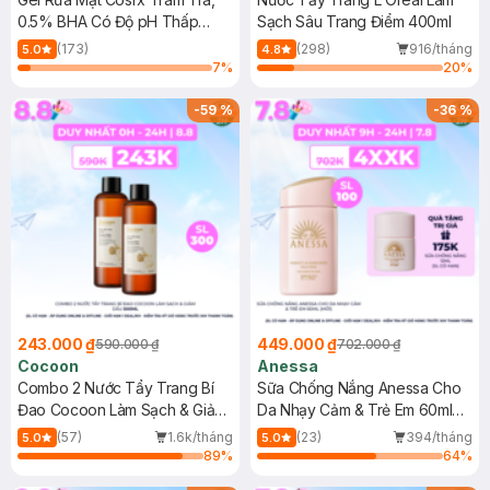
0.5% BHA Có Độ pH Thấp
Sạch Sâu Trang Điểm 400ml
150ml
(173)
(298)
916/tháng
5.0
4.8
7
%
20
%
-
59
%
-
36
%
243.000 ₫
449.000 ₫
590.000 ₫
702.000 ₫
Cocoon
Anessa
Combo 2 Nước Tẩy Trang Bí
Sữa Chống Nắng Anessa Cho
Đao Cocoon Làm Sạch & Giảm
Da Nhạy Cảm & Trẻ Em 60ml
Dầu 500ml
(Mới)
(57)
1.6k/tháng
(23)
394/tháng
5.0
5.0
89
%
64
%