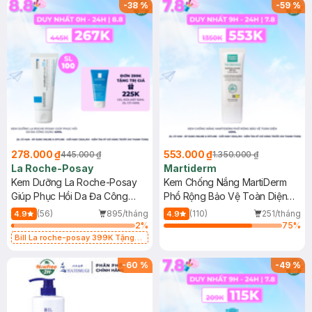
-
38
%
-
59
%
278.000 ₫
553.000 ₫
445.000 ₫
1.350.000 ₫
La Roche-Posay
Martiderm
Kem Dưỡng La Roche-Posay
Kem Chống Nắng MartiDerm
Giúp Phục Hồi Da Đa Công
Phổ Rộng Bảo Vệ Toàn Diện
Dụng 40ml
40ml
(56)
895/tháng
(110)
251/tháng
4.9
4.9
2
%
75
%
Bill La roche-posay 399K Tặng
Gel rửa mặt da dầu nhạy cảm 50ml
(SL có hạn)
-
60
%
-
49
%