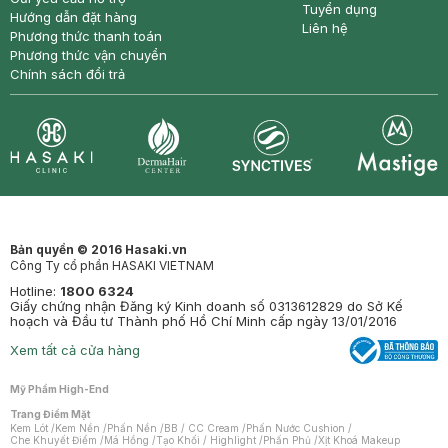
Tuyển dụng
Hướng dẫn đặt hàng
Liên hệ
Phương thức thanh toán
Phương thức vận chuyển
Chính sách đổi trả
Synctives
Clinic
Dermahair
Mastige
Bản quyền © 2016 Hasaki.vn
Công Ty cổ phần HASAKI VIETNAM
Hotline:
1800 6324
Giấy chứng nhận Đăng ký Kinh doanh số 0313612829 do Sở Kế
hoạch và Đầu tư Thành phố Hồ Chí Minh cấp ngày 13/01/2016
Xem tất cả cửa hàng
Mỹ Phẩm High-End
Trang Điểm Mặt
Kem Lót
/
Kem Nền
/
Phấn Nền
/
BB / CC Cream
/
Phấn Nước Cushion
/
Che Khuyết Điểm
/
Má Hồng
/
Tạo Khối / Highlight
/
Phấn Phủ
/
Xịt Khoá Makeup