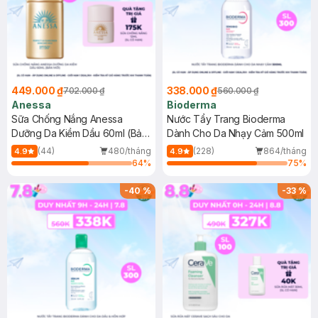
449.000 ₫
338.000 ₫
702.000 ₫
560.000 ₫
Anessa
Bioderma
Sữa Chống Nắng Anessa
Nước Tẩy Trang Bioderma
Dưỡng Da Kiềm Dầu 60ml (Bản
Dành Cho Da Nhạy Cảm 500ml
Mới)
(44)
480/tháng
(228)
864/tháng
4.9
4.9
64
%
75
%
-
40
%
-
33
%