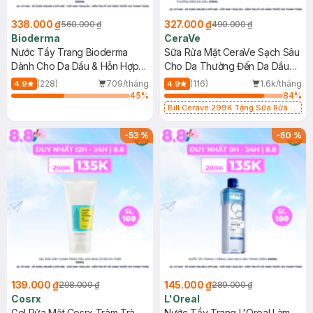
338.000 ₫
327.000 ₫
560.000 ₫
490.000 ₫
Bioderma
CeraVe
Nước Tẩy Trang Bioderma
Sữa Rửa Mặt CeraVe Sạch Sâu
Dành Cho Da Dầu & Hỗn Hợp
Cho Da Thường Đến Da Dầu
500ml
473ml
(228)
709/tháng
(116)
1.6k/tháng
4.9
4.9
45
%
84
%
Bill Cerave 299K Tặng Sữa Rửa
Mặt Cerave 30ml (SL có hạn)
-
53
%
-
50
%
139.000 ₫
145.000 ₫
298.000 ₫
289.000 ₫
Cosrx
L'Oreal
Gel Rửa Mặt Cosrx Tràm Trà,
Nước Tẩy Trang L'Oreal Làm