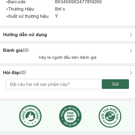
Barcode
893456962477814260
Thương Hiệu
Biti's
Xuất xứ thương hiệu
Ý
Hướng dẫn sử dụng
Đánh giá
(
0
)
Hãy là người đầu tiên đánh giá
Hỏi đáp
(
0
)
Gửi