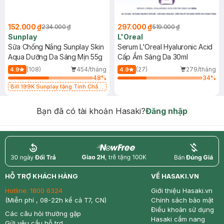
152.000 ₫
297.000 ₫
234.000 ₫
519.000 ₫
Sunplay
L'Oreal
Sữa Chống Nắng Sunplay Skin
Serum L'Oreal Hyaluronic Acid
Aqua Dưỡng Da Sáng Mịn 55g
Cấp Ẩm Sáng Da 30ml
(108)
454/tháng
(27)
279/tháng
4.9
4.9
48
%
34
%
Bill 199K Sunplay tặng Tinh Chất
Chống Nắng 7g trị giá 30K (SL có
hạn)
Bạn đã có tài khoản Hasaki?
Đăng nhập
return
nowfree
price
HỖ TRỢ KHÁCH HÀNG
VỀ HASAKI.VN
Hotline:
1800 6324
Giới thiệu Hasaki.vn
(Miễn phí , 08-22h kể cả T7, CN)
Chính sách bảo mật
Điều khoản sử dụng
Các câu hỏi thường gặp
Hasaki cẩm nang
Gửi yêu cầu hỗ trợ