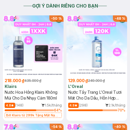
GỢI Ý DÀNH RIÊNG CHO BẠN
-
50
%
-
48
%
218.000 ₫
129.000 ₫
435.000 ₫
249.000 ₫
Klairs
L'Oreal
Nước Hoa Hồng Klairs Không
Nước Tẩy Trang L'Oreal Tươi
Mùi Cho Da Nhạy Cảm 180ml
Mát Cho Da Dầu, Hỗn Hợp
400ml
(148)
1.5k/tháng
(298)
2.1k/tháng
4.8
4.8
64
%
70
%
Bill Klairs từ 299k Tặng Mặt Nạ
Làm Dịu Da & Kiểm Soát Dầu Nhờn
25ml (SL Có Hạn)
-
54
%
-
40
%