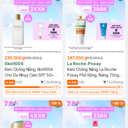
230.000 ₫
367.000 ₫
495.000 ₫
610.000 ₫
Skin1004
La Roche-Posay
Kem Chống Nắng Skin1004
Kem Chống Nắng La Roche-
Cho Da Nhạy Cảm SPF 50+
Posay Phổ Rộng, Nâng Tông
50ml
Kiềm Dầu 50ml
(119)
1.0k/tháng
(28)
702/tháng
4.8
4.9
72
%
28
%
Bill Skin1004 từ 399k Tặng Kem
Bill La roche-posay 399K Tặng
Chống Nắng Cho Da Nhạy Cảm
Gel rửa mặt da dầu nhạy cảm 50ml
SPF 50+ 20ml (SL Có Hạn)
(SL có hạn)
-
36
%
-
40
%