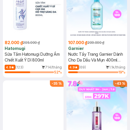
82.000 ₫
107.000 ₫
205.000 ₫
209.000 ₫
Hatomugi
Garnier
Sữa Tắm Hatomugi Dưỡng Ẩm
Nước Tẩy Trang Garnier Dành
Chiết Xuất Ý Dĩ 800ml
Cho Da Dầu Và Mụn 400ml
(Mới)
(123)
714/tháng
(69)
1.1k/tháng
4.9
4.9
52
%
19
%
-
35
%
-
43
%