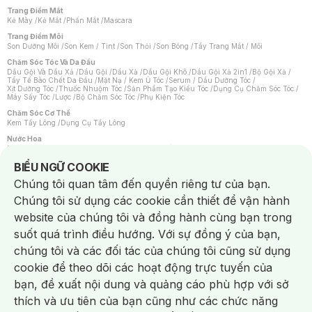
Trang Điểm Mắt
Kẻ Mày
/
Kẻ Mắt
/
Phấn Mắt
/
Mascara
Trang Điểm Môi
Son Dưỡng Môi
/
Son Kem / Tint
/
Son Thỏi
/
Son Bóng
/
Tẩy Trang Mắt / Môi
Chăm Sóc Tóc Và Da Đầu
Dầu Gội Và Dầu Xả
/
Dầu Gội
/
Dầu Xả
/
Dầu Gội Khô
/
Dầu Gội Xả 2in1
/
Bộ Gội Xả
/
Tẩy Tế Bào Chết Da Đầu
/
Mặt Nạ / Kem Ủ Tóc
/
Serum / Dầu Dưỡng Tóc
/
Xịt Dưỡng Tóc
/
Thuốc Nhuộm Tóc
/
Sản Phẩm Tạo Kiểu Tóc
/
Dụng Cụ Chăm Sóc Tóc
/
Máy Sấy Tóc
/
Lược
/
Bộ Chăm Sóc Tóc
/
Phụ Kiện Tóc
Chăm Sóc Cơ Thể
Kem Tẩy Lông
/
Dụng Cụ Tẩy Lông
Nước Hoa
Nước Hoa Nữ
/
Nước Hoa Nam
/
Nước Hoa Cao Cấp
/
Xịt Thơm Toàn Thân
/
Nước Hoa Vùng Kín
Notice about cookies usage
BIỂU NGỮ COOKIE
Chăm Sóc Cá Nhân
Chúng tôi quan tâm đến quyền riêng tư của bạn.
Chống Muỗi
/
Khẩu Trang
/
Máy Massage
/
Mặt Nạ Xông Hơi
/
Nước Rửa Tay
/
Sản Phẩm Chăm Sóc Khác
/
Bàn Chải Đánh Răng
/
Bàn Chải Điện
/
Chúng tôi sử dụng các cookie cần thiết để vận hành
Hỗ Trợ Trắng Răng
/
Kem Đánh Răng
/
Máy Tăm Nước
/
Nước Súc Miệng
/
Tăm / Chỉ Nha Khoa
/
Xịt Thơm Miệng
/
Dung Dịch Vệ Sinh
/
Dưỡng Vùng Kín
/
website của chúng tôi và đồng hành cùng bạn trong
Khăn Ướt Vệ Sinh Vùng Kín
/
Băng Vệ Sinh
/
Tampon
/
Bọt Cạo Râu
/
Dao Cạo Râu
/
Máy Cạo Râu
suốt quá trình điều hướng. Với sự đồng ý của bạn,
Vấn Đề Về Da
chúng tôi và các đối tác của chúng tôi cũng sử dụng
Da Dầu / Lỗ Chân Lông To
/
Da Khô / Mất Nước
/
Da Lão Hóa
/
Da Mụn
/
Da Nhạy Cảm / Kích Ứng
/
Da Xỉn Màu
/
Thâm / Nám / Tàn Nhang
/
cookie để theo dõi các hoạt động trực tuyến của
Quầng Thâm & Bọng Mắt
/
Sẹo
/
Viêm Da Cơ Địa
bạn, đề xuất nội dung và quảng cáo phù hợp với sở
Dụng Cụ / Phụ Kiện Chăm Sóc Da
Chat i
Bông Tẩy Trang
/
Khăn Lau Mặt Khô
/
Dụng Cụ / Máy Rửa Mặt
/
Máy Chăm Sóc Da
/
thích và ưu tiên của bạn cũng như các chức năng
Dụng Cụ Chăm Sóc Khác