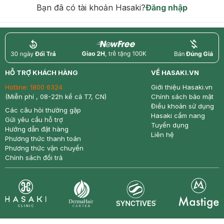
Bạn đã có tài khoản Hasaki?
Đăng nhập
return
nowfree
price
HỖ TRỢ KHÁCH HÀNG
VỀ HASAKI.VN
Hotline:
1800 6324
Giới thiệu Hasaki.vn
(Miễn phí , 08-22h kể cả T7, CN)
Chính sách bảo mật
Điều khoản sử dụng
Các câu hỏi thường gặp
Hasaki cẩm nang
Gửi yêu cầu hỗ trợ
Tuyển dụng
Hướng dẫn đặt hàng
Liên hệ
Phương thức thanh toán
Phương thức vận chuyển
Chính sách đổi trả
Synctives
Clinic
Dermahair
Mastige