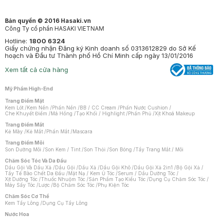
Bản quyền © 2016 Hasaki.vn
Công Ty cổ phần HASAKI VIETNAM
Hotline:
1800 6324
Giấy chứng nhận Đăng ký Kinh doanh số 0313612829 do Sở Kế
hoạch và Đầu tư Thành phố Hồ Chí Minh cấp ngày 13/01/2016
Xem tất cả cửa hàng
Mỹ Phẩm High-End
Trang Điểm Mặt
Kem Lót
/
Kem Nền
/
Phấn Nền
/
BB / CC Cream
/
Phấn Nước Cushion
/
Che Khuyết Điểm
/
Má Hồng
/
Tạo Khối / Highlight
/
Phấn Phủ
/
Xịt Khoá Makeup
Trang Điểm Mắt
Kẻ Mày
/
Kẻ Mắt
/
Phấn Mắt
/
Mascara
Trang Điểm Môi
Son Dưỡng Môi
/
Son Kem / Tint
/
Son Thỏi
/
Son Bóng
/
Tẩy Trang Mắt / Môi
Chăm Sóc Tóc Và Da Đầu
Dầu Gội Và Dầu Xả
/
Dầu Gội
/
Dầu Xả
/
Dầu Gội Khô
/
Dầu Gội Xả 2in1
/
Bộ Gội Xả
/
Tẩy Tế Bào Chết Da Đầu
/
Mặt Nạ / Kem Ủ Tóc
/
Serum / Dầu Dưỡng Tóc
/
Xịt Dưỡng Tóc
/
Thuốc Nhuộm Tóc
/
Sản Phẩm Tạo Kiểu Tóc
/
Dụng Cụ Chăm Sóc Tóc
/
Máy Sấy Tóc
/
Lược
/
Bộ Chăm Sóc Tóc
/
Phụ Kiện Tóc
Chăm Sóc Cơ Thể
Kem Tẩy Lông
/
Dụng Cụ Tẩy Lông
Nước Hoa