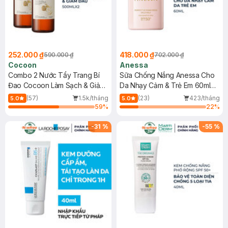
252.000 ₫
418.000 ₫
590.000 ₫
702.000 ₫
Cocoon
Anessa
Combo 2 Nước Tẩy Trang Bí
Sữa Chống Nắng Anessa Cho
Đao Cocoon Làm Sạch & Giảm
Da Nhạy Cảm & Trẻ Em 60ml
Dầu 500ml
(Mới)
(57)
1.5k/tháng
(23)
423/tháng
5.0
5.0
59
%
22
%
-
31
%
-
55
%