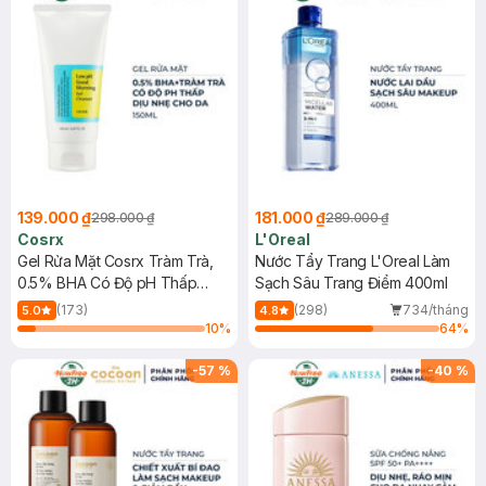
139.000 ₫
181.000 ₫
298.000 ₫
289.000 ₫
Cosrx
L'Oreal
Gel Rửa Mặt Cosrx Tràm Trà,
Nước Tẩy Trang L'Oreal Làm
0.5% BHA Có Độ pH Thấp
Sạch Sâu Trang Điểm 400ml
150ml
(173)
(298)
734/tháng
5.0
4.8
10
%
64
%
-
57
%
-
40
%