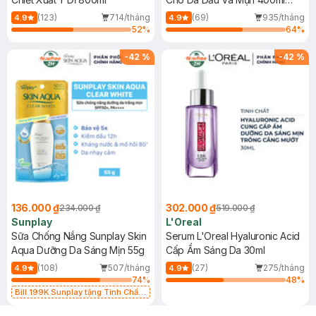
(Mới)
(123)
714/tháng
(69)
935/tháng
4.9
4.9
52
%
64
%
-
42
%
-
42
%
136.000 ₫
302.000 ₫
234.000 ₫
519.000 ₫
Sunplay
L'Oreal
Sữa Chống Nắng Sunplay Skin
Serum L'Oreal Hyaluronic Acid
Aqua Dưỡng Da Sáng Mịn 55g
Cấp Ẩm Sáng Da 30ml
(108)
507/tháng
(27)
275/tháng
4.9
4.9
74
%
48
%
Bill 199K Sunplay tặng Tinh Chất
Chống Nắng 7g trị giá 30K (SL có
hạn)