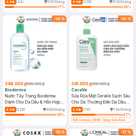
Mới)
(44)
516/tháng
(228)
839/tháng
4.9
4.9
17
%
38
%
-
38
%
-
30
%
348.000 ₫
341.000 ₫
560.000 ₫
490.000 ₫
Bioderma
CeraVe
Nước Tẩy Trang Bioderma
Sữa Rửa Mặt CeraVe Sạch Sâu
Dành Cho Da Dầu & Hỗn Hợp
Cho Da Thường Đến Da Dầu
500ml
473ml
(228)
688/tháng
(116)
1.5k/tháng
4.9
4.9
38
%
47
%
Bill Cerave 299K Tặng Sữa Rửa
Mặt Cerave 30ml (SL có hạn)
-
53
%
-
37
%