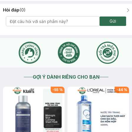
Hỏi đáp
(
0
)
Gửi
GỢI Ý DÀNH RIÊNG CHO BẠN
-
55
%
-
44
%