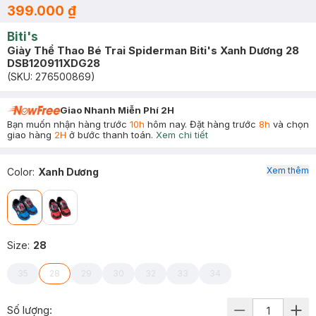
399.000 ₫
Biti's
Giày Thể Thao Bé Trai Spiderman Biti's Xanh Dương 28
DSB120911XDG28
(SKU:
276500869
)
Giao Nhanh Miễn Phí 2H
Bạn muốn nhận hàng trước
10h
hôm nay. Đặt hàng trước
8h
và chọn
giao hàng
2H
ở bước thanh toán.
Xem chi tiết
Xem thêm
Color
:
Xanh Dương
Size
:
28
35
28
29
30
32
33
34
Số lượng: