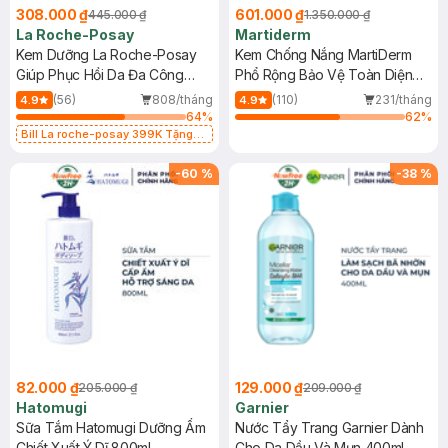
308.000 ₫
601.000 ₫
445.000 ₫
1.350.000 ₫
La Roche-Posay
Martiderm
Kem Dưỡng La Roche-Posay
Kem Chống Nắng MartiDerm
Giúp Phục Hồi Da Đa Công
Phổ Rộng Bảo Vệ Toàn Diện
Dụng 40ml
40ml
(56)
808/tháng
(110)
231/tháng
4.9
4.9
64
%
62
%
Bill La roche-posay 399K Tặng
Gel rửa mặt da dầu nhạy cảm 50ml
(SL có hạn)
-
60
%
-
38
%
82.000 ₫
129.000 ₫
205.000 ₫
209.000 ₫
Hatomugi
Garnier
Sữa Tắm Hatomugi Dưỡng Ẩm
Nước Tẩy Trang Garnier Dành
Chiết Xuất Ý Dĩ 800ml
Cho Da Dầu Và Mụn 400ml