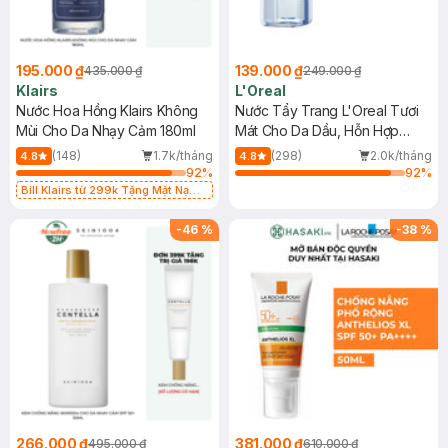
195.000 ₫
139.000 ₫
435.000 ₫
249.000 ₫
Klairs
L'Oreal
Nước Hoa Hồng Klairs Không
Nước Tẩy Trang L'Oreal Tươi
Mùi Cho Da Nhạy Cảm 180ml
Mát Cho Da Dầu, Hỗn Hợp
400ml
(148)
1.7k/tháng
(298)
2.0k/tháng
4.8
4.8
92
%
92
%
Bill Klairs từ 299k Tặng Mặt Nạ
Làm Dịu Da & Kiểm Soát Dầu Nhờn
25ml (SL Có Hạn)
-
46
%
-
38
%
266.000 ₫
381.000 ₫
495.000 ₫
610.000 ₫