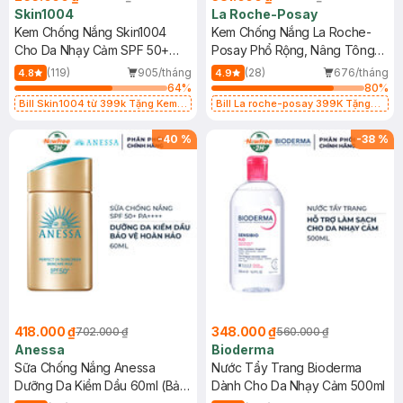
Skin1004
La Roche-Posay
Kem Chống Nắng Skin1004
Kem Chống Nắng La Roche-
Cho Da Nhạy Cảm SPF 50+
Posay Phổ Rộng, Nâng Tông
50ml
Kiềm Dầu 50ml
(119)
905/tháng
(28)
676/tháng
4.8
4.9
64
%
80
%
Bill Skin1004 từ 399k Tặng Kem
Bill La roche-posay 399K Tặng
Chống Nắng Cho Da Nhạy Cảm
Gel rửa mặt da dầu nhạy cảm 50ml
SPF 50+ 20ml (SL Có Hạn)
(SL có hạn)
-
40
%
-
38
%
418.000 ₫
348.000 ₫
702.000 ₫
560.000 ₫
Anessa
Bioderma
Sữa Chống Nắng Anessa
Nước Tẩy Trang Bioderma
Dưỡng Da Kiềm Dầu 60ml (Bản
Dành Cho Da Nhạy Cảm 500ml