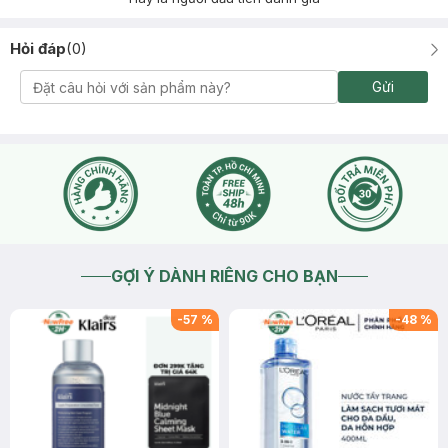
Hỏi đáp
(
0
)
Gửi
GỢI Ý DÀNH RIÊNG CHO BẠN
-
57
%
-
48
%