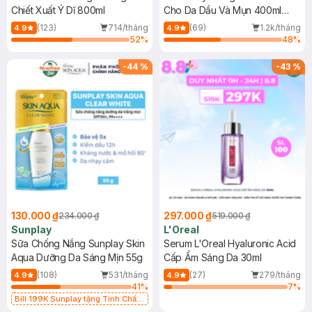
Chiết Xuất Ý Dĩ 800ml
Cho Da Dầu Và Mụn 400ml
(Mới)
(123)
714/tháng
(69)
1.2k/tháng
4.9
4.9
52
%
48
%
-
44
%
-
43
%
130.000 ₫
297.000 ₫
234.000 ₫
519.000 ₫
Sunplay
L'Oreal
Sữa Chống Nắng Sunplay Skin
Serum L'Oreal Hyaluronic Acid
Aqua Dưỡng Da Sáng Mịn 55g
Cấp Ẩm Sáng Da 30ml
(108)
531/tháng
(27)
279/tháng
4.9
4.9
41
%
7
%
Bill 199K Sunplay tặng Tinh Chất
Chống Nắng 7g trị giá 30K (SL có