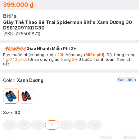
399.000 ₫
Biti's
Giày Thể Thao Bé Trai Spiderman Biti's Xanh Dương 30
DSB120911XDG30
(SKU:
276500871
)
Giao Nhanh Miễn Phí 2H
Bạn muốn nhận hàng trước
20h
hôm nay (
Miễn phí
). Đặt hàng trong
1 giờ 10 phút
tới và chọn giao hàng
2H
ở bước thanh toán.
Xem chi
tiết
Xem thêm
Color
:
Xanh Dương
Size
:
30
35
28
29
30
32
33
34