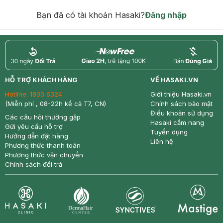
hạn)
Bạn đã có tài khoản Hasaki?
Đăng nhập
return
nowfree
price
HỖ TRỢ KHÁCH HÀNG
VỀ HASAKI.VN
Hotline:
1800 6324
Giới thiệu Hasaki.vn
(Miễn phí , 08-22h kể cả T7, CN)
Chính sách bảo mật
Điều khoản sử dụng
Các câu hỏi thường gặp
Hasaki cẩm nang
Gửi yêu cầu hỗ trợ
Tuyển dụng
Hướng dẫn đặt hàng
Liên hệ
Phương thức thanh toán
Phương thức vận chuyển
Chính sách đổi trả
Synctives
Clinic
Dermahair
Mastige