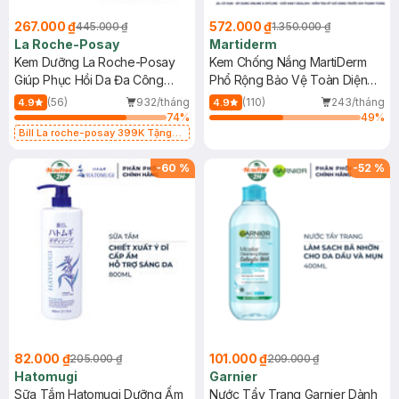
267.000 ₫
572.000 ₫
445.000 ₫
1.350.000 ₫
La Roche-Posay
Martiderm
Kem Dưỡng La Roche-Posay
Kem Chống Nắng MartiDerm
Giúp Phục Hồi Da Đa Công
Phổ Rộng Bảo Vệ Toàn Diện
Dụng 40ml
40ml
(56)
932/tháng
(110)
243/tháng
4.9
4.9
74
%
49
%
Bill La roche-posay 399K Tặng
Gel rửa mặt da dầu nhạy cảm 50ml
(SL có hạn)
-
60
%
-
52
%
82.000 ₫
101.000 ₫
205.000 ₫
209.000 ₫
Hatomugi
Garnier
Sữa Tắm Hatomugi Dưỡng Ẩm
Nước Tẩy Trang Garnier Dành