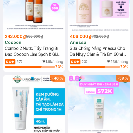
243.000 ₫
406.000 ₫
590.000 ₫
702.000 ₫
Cocoon
Anessa
Combo 2 Nước Tẩy Trang Bí
Sữa Chống Nắng Anessa Cho
Đao Cocoon Làm Sạch & Giảm
Da Nhạy Cảm & Trẻ Em 60ml
Dầu 500ml
(Mới)
(57)
1.6k/tháng
(23)
436/tháng
5.0
5.0
73
%
70
%
-
40
%
-
58
%