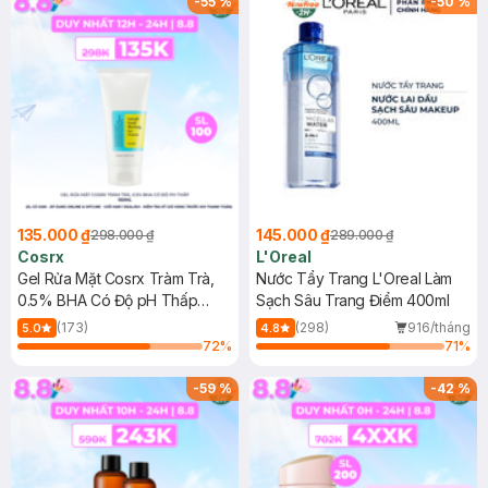
-
55
%
-
50
%
135.000 ₫
145.000 ₫
298.000 ₫
289.000 ₫
Cosrx
L'Oreal
Gel Rửa Mặt Cosrx Tràm Trà,
Nước Tẩy Trang L'Oreal Làm
0.5% BHA Có Độ pH Thấp
Sạch Sâu Trang Điểm 400ml
150ml
(173)
(298)
916/tháng
5.0
4.8
72
%
71
%
-
59
%
-
42
%