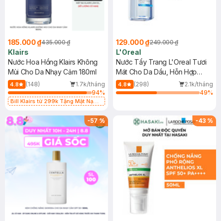
185.000 ₫
129.000 ₫
435.000 ₫
249.000 ₫
Klairs
L'Oreal
Nước Hoa Hồng Klairs Không
Nước Tẩy Trang L'Oreal Tươi
Mùi Cho Da Nhạy Cảm 180ml
Mát Cho Da Dầu, Hỗn Hợp
400ml
(148)
1.7k/tháng
(298)
2.1k/tháng
4.8
4.8
94
%
49
%
Bill Klairs từ 299k Tặng Mặt Nạ
Làm Dịu Da & Kiểm Soát Dầu Nhờn
25ml (SL Có Hạn)
-
57
%
-
43
%