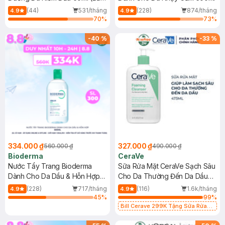
Mới)
(44)
531/tháng
(228)
874/tháng
4.9
4.9
70
%
73
%
-
40
%
-
33
%
334.000 ₫
327.000 ₫
560.000 ₫
490.000 ₫
Bioderma
CeraVe
Nước Tẩy Trang Bioderma
Sữa Rửa Mặt CeraVe Sạch Sâu
Dành Cho Da Dầu & Hỗn Hợp
Cho Da Thường Đến Da Dầu
500ml
473ml
(228)
717/tháng
(116)
1.6k/tháng
4.9
4.9
45
%
99
%
Bill Cerave 299K Tặng Sữa Rửa
Mặt Cerave 30ml (SL có hạn)