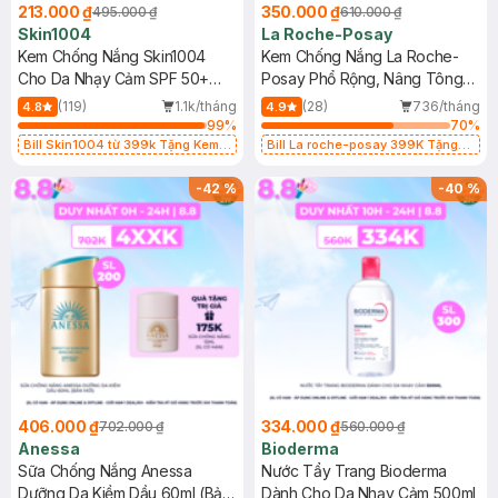
213.000 ₫
350.000 ₫
495.000 ₫
610.000 ₫
Skin1004
La Roche-Posay
Kem Chống Nắng Skin1004
Kem Chống Nắng La Roche-
Cho Da Nhạy Cảm SPF 50+
Posay Phổ Rộng, Nâng Tông
50ml
Kiềm Dầu 50ml
(119)
1.1k/tháng
(28)
736/tháng
4.8
4.9
99
%
70
%
Bill Skin1004 từ 399k Tặng Kem
Bill La roche-posay 399K Tặng
Chống Nắng Cho Da Nhạy Cảm
Gel rửa mặt da dầu nhạy cảm 50ml
SPF 50+ 20ml (SL Có Hạn)
(SL có hạn)
-
42
%
-
40
%
406.000 ₫
334.000 ₫
702.000 ₫
560.000 ₫
Anessa
Bioderma
Sữa Chống Nắng Anessa
Nước Tẩy Trang Bioderma
Dưỡng Da Kiềm Dầu 60ml (Bản
Dành Cho Da Nhạy Cảm 500ml