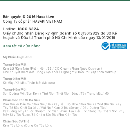
Bản quyền © 2016 Hasaki.vn
Công Ty cổ phần HASAKI VIETNAM
Hotline:
1800 6324
Giấy chứng nhận Đăng ký Kinh doanh số 0313612829 do Sở Kế
hoạch và Đầu tư Thành phố Hồ Chí Minh cấp ngày 13/01/2016
Xem tất cả cửa hàng
Mỹ Phẩm High-End
Trang Điểm Mặt
Kem Lót
/
Kem Nền
/
Phấn Nền
/
BB / CC Cream
/
Phấn Nước Cushion
/
Che Khuyết Điểm
/
Má Hồng
/
Tạo Khối / Highlight
/
Phấn Phủ
/
Xịt Khoá Makeup
Trang Điểm Mắt
Kẻ Mày
/
Kẻ Mắt
/
Phấn Mắt
/
Mascara
Trang Điểm Môi
Son Dưỡng Môi
/
Son Kem / Tint
/
Son Thỏi
/
Son Bóng
/
Tẩy Trang Mắt / Môi
Chăm Sóc Tóc Và Da Đầu
Dầu Gội Và Dầu Xả
/
Dầu Gội
/
Dầu Xả
/
Dầu Gội Khô
/
Dầu Gội Xả 2in1
/
Bộ Gội Xả
/
Tẩy Tế Bào Chết Da Đầu
/
Mặt Nạ / Kem Ủ Tóc
/
Serum / Dầu Dưỡng Tóc
/
Xịt Dưỡng Tóc
/
Thuốc Nhuộm Tóc
/
Sản Phẩm Tạo Kiểu Tóc
/
Dụng Cụ Chăm Sóc Tóc
/
Máy Sấy Tóc
/
Lược
/
Bộ Chăm Sóc Tóc
/
Phụ Kiện Tóc
Chăm Sóc Cơ Thể
Kem Tẩy Lông
/
Dụng Cụ Tẩy Lông