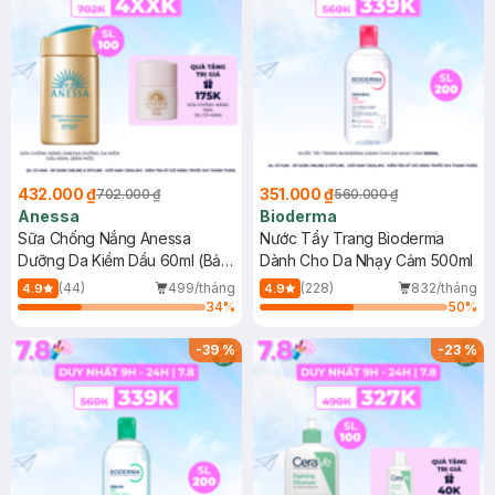
432.000 ₫
351.000 ₫
702.000 ₫
560.000 ₫
Anessa
Bioderma
Sữa Chống Nắng Anessa
Nước Tẩy Trang Bioderma
Dưỡng Da Kiềm Dầu 60ml (Bản
Dành Cho Da Nhạy Cảm 500ml
Mới)
(44)
499/tháng
(228)
832/tháng
4.9
4.9
34
%
50
%
-
39
%
-
23
%