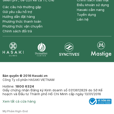
(Miễn phí , 08-22h kể cả T7, CN)
Chính sách bảo mật
Điều khoản sử dụng
Các câu hỏi thường gặp
Hasaki cẩm nang
Gửi yêu cầu hỗ trợ
Tuyển dụng
Hướng dẫn đặt hàng
Liên hệ
Phương thức thanh toán
Phương thức vận chuyển
Chính sách đổi trả
Synctives
Clinic
Dermahair
Mastige
Bản quyền © 2016 Hasaki.vn
Công Ty cổ phần HASAKI VIETNAM
Hotline:
1800 6324
Giấy chứng nhận Đăng ký Kinh doanh số 0313612829 do Sở Kế
hoạch và Đầu tư Thành phố Hồ Chí Minh cấp ngày 13/01/2016
Xem tất cả cửa hàng
Mỹ Phẩm High-End