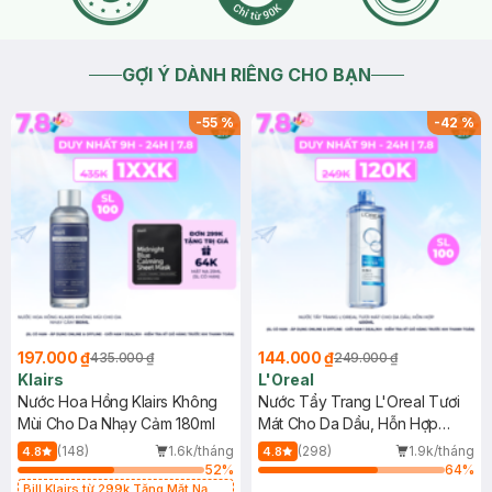
GỢI Ý DÀNH RIÊNG CHO BẠN
-
55
%
-
42
%
197.000 ₫
144.000 ₫
435.000 ₫
249.000 ₫
Klairs
L'Oreal
Nước Hoa Hồng Klairs Không
Nước Tẩy Trang L'Oreal Tươi
Mùi Cho Da Nhạy Cảm 180ml
Mát Cho Da Dầu, Hỗn Hợp
400ml
(148)
1.6k/tháng
(298)
1.9k/tháng
4.8
4.8
52
%
64
%
Bill Klairs từ 299k Tặng Mặt Nạ