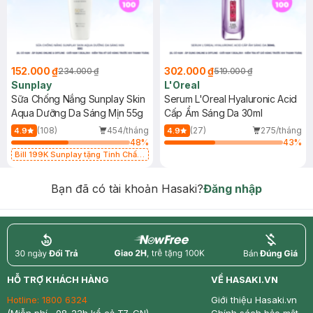
152.000 ₫
302.000 ₫
234.000 ₫
519.000 ₫
Sunplay
L'Oreal
Sữa Chống Nắng Sunplay Skin
Serum L'Oreal Hyaluronic Acid
Aqua Dưỡng Da Sáng Mịn 55g
Cấp Ẩm Sáng Da 30ml
(108)
454/tháng
(27)
275/tháng
4.9
4.9
48
%
43
%
Bill 199K Sunplay tặng Tinh Chất
Chống Nắng 7g trị giá 30K (SL có
hạn)
Bạn đã có tài khoản Hasaki?
Đăng nhập
return
nowfree
price
HỖ TRỢ KHÁCH HÀNG
VỀ HASAKI.VN
Hotline:
1800 6324
Giới thiệu Hasaki.vn