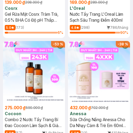
139.000 ₫
169.000 ₫
298.000 ₫
289.000 ₫
Cosrx
L'Oreal
Gel Rửa Mặt Cosrx Tràm Trà,
Nước Tẩy Trang L'Oreal Làm
0.5% BHA Có Độ pH Thấp
Sạch Sâu Trang Điểm 400ml
150ml
(173)
(298)
786/tháng
5.0
4.8
6
%
90
%
-
53
%
-
38
%
275.000 ₫
432.000 ₫
590.000 ₫
702.000 ₫
Cocoon
Anessa
Combo 2 Nước Tẩy Trang Bí
Sữa Chống Nắng Anessa Cho
Đao Cocoon Làm Sạch & Giảm
Da Nhạy Cảm & Trẻ Em 60ml
Dầu 500ml
(Mới)
(57)
1.4k/tháng
(23)
410/tháng