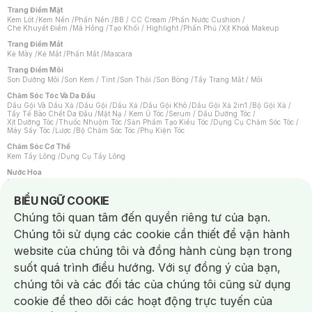
Trang Điểm Mặt
Kem Lót
/
Kem Nền
/
Phấn Nền
/
BB / CC Cream
/
Phấn Nước Cushion
/
Che Khuyết Điểm
/
Má Hồng
/
Tạo Khối / Highlight
/
Phấn Phủ
/
Xịt Khoá Makeup
Trang Điểm Mắt
Kẻ Mày
/
Kẻ Mắt
/
Phấn Mắt
/
Mascara
Trang Điểm Môi
Son Dưỡng Môi
/
Son Kem / Tint
/
Son Thỏi
/
Son Bóng
/
Tẩy Trang Mắt / Môi
Chăm Sóc Tóc Và Da Đầu
Dầu Gội Và Dầu Xả
/
Dầu Gội
/
Dầu Xả
/
Dầu Gội Khô
/
Dầu Gội Xả 2in1
/
Bộ Gội Xả
/
Tẩy Tế Bào Chết Da Đầu
/
Mặt Nạ / Kem Ủ Tóc
/
Serum / Dầu Dưỡng Tóc
/
Xịt Dưỡng Tóc
/
Thuốc Nhuộm Tóc
/
Sản Phẩm Tạo Kiểu Tóc
/
Dụng Cụ Chăm Sóc Tóc
/
Máy Sấy Tóc
/
Lược
/
Bộ Chăm Sóc Tóc
/
Phụ Kiện Tóc
Chăm Sóc Cơ Thể
Kem Tẩy Lông
/
Dụng Cụ Tẩy Lông
Nước Hoa
Nước Hoa Nữ
/
Nước Hoa Nam
/
Nước Hoa Cao Cấp
/
Xịt Thơm Toàn Thân
/
Nước Hoa Vùng Kín
Notice about cookies usage
BIỂU NGỮ COOKIE
Chăm Sóc Cá Nhân
Chúng tôi quan tâm đến quyền riêng tư của bạn.
Chống Muỗi
/
Khẩu Trang
/
Máy Massage
/
Mặt Nạ Xông Hơi
/
Nước Rửa Tay
/
Sản Phẩm Chăm Sóc Khác
/
Bàn Chải Đánh Răng
/
Bàn Chải Điện
/
Chúng tôi sử dụng các cookie cần thiết để vận hành
Hỗ Trợ Trắng Răng
/
Kem Đánh Răng
/
Máy Tăm Nước
/
Nước Súc Miệng
/
Tăm / Chỉ Nha Khoa
/
Xịt Thơm Miệng
/
Dung Dịch Vệ Sinh
/
Dưỡng Vùng Kín
/
website của chúng tôi và đồng hành cùng bạn trong
Khăn Ướt Vệ Sinh Vùng Kín
/
Băng Vệ Sinh
/
Tampon
/
Bọt Cạo Râu
/
Dao Cạo Râu
/
Máy Cạo Râu
suốt quá trình điều hướng. Với sự đồng ý của bạn,
Vấn Đề Về Da
chúng tôi và các đối tác của chúng tôi cũng sử dụng
Da Dầu / Lỗ Chân Lông To
/
Da Khô / Mất Nước
/
Da Lão Hóa
/
Da Mụn
/
Da Nhạy Cảm / Kích Ứng
/
Da Xỉn Màu
/
Thâm / Nám / Tàn Nhang
/
cookie để theo dõi các hoạt động trực tuyến của
Quầng Thâm & Bọng Mắt
/
Sẹo
/
Viêm Da Cơ Địa