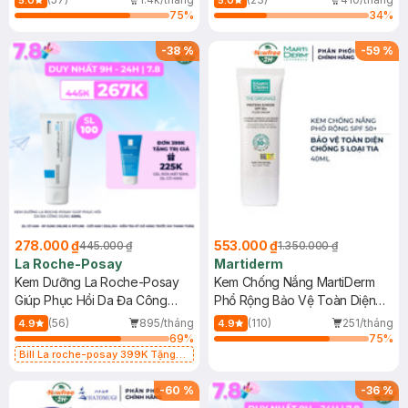
5.0
5.0
75
%
34
%
-
38
%
-
59
%
278.000 ₫
553.000 ₫
445.000 ₫
1.350.000 ₫
La Roche-Posay
Martiderm
Kem Dưỡng La Roche-Posay
Kem Chống Nắng MartiDerm
Giúp Phục Hồi Da Đa Công
Phổ Rộng Bảo Vệ Toàn Diện
Dụng 40ml
40ml
(56)
895/tháng
(110)
251/tháng
4.9
4.9
69
%
75
%
Bill La roche-posay 399K Tặng
Gel rửa mặt da dầu nhạy cảm 50ml
(SL có hạn)
-
60
%
-
36
%