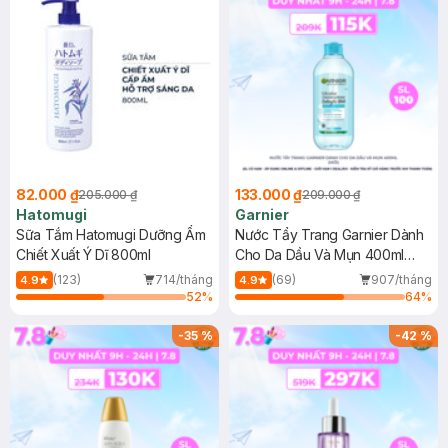
82.000 ₫
133.000 ₫
205.000 ₫
209.000 ₫
Hatomugi
Garnier
Sữa Tắm Hatomugi Dưỡng Ẩm
Nước Tẩy Trang Garnier Dành
Chiết Xuất Ý Dĩ 800ml
Cho Da Dầu Và Mụn 400ml
(Mới)
(123)
714/tháng
(69)
907/tháng
4.9
4.9
52
%
64
%
-
35
%
-
42
%