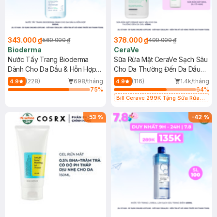
343.000 ₫
378.000 ₫
560.000 ₫
490.000 ₫
Bioderma
CeraVe
Nước Tẩy Trang Bioderma
Sữa Rửa Mặt CeraVe Sạch Sâu
Dành Cho Da Dầu & Hỗn Hợp
Cho Da Thường Đến Da Dầu
500ml
473ml
(228)
698/tháng
(116)
1.4k/tháng
4.9
4.9
75
%
64
%
Bill Cerave 299K Tặng Sữa Rửa
Mặt Cerave 30ml (SL có hạn)
-
53
%
-
42
%