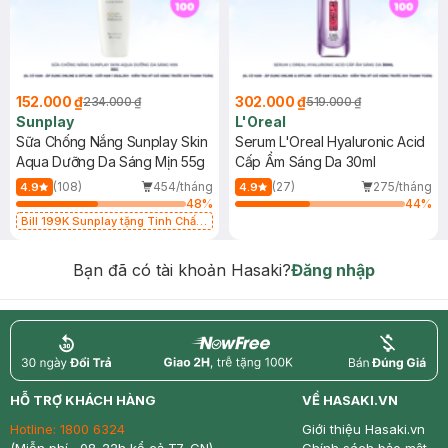
152.000 ₫
302.000 ₫
234.000 ₫
519.000 ₫
Sunplay
L'Oreal
Sữa Chống Nắng Sunplay Skin
Serum L'Oreal Hyaluronic Acid
Aqua Dưỡng Da Sáng Mịn 55g
Cấp Ẩm Sáng Da 30ml
(108)
454/tháng
(27)
275/tháng
4.9
4.9
48
%
44
%
Bill 199K Sunplay tặng Tinh Chất
Chống Nắng 7g trị giá 30K (SL có
hạn)
Bạn đã có tài khoản Hasaki?
Đăng nhập
return
nowfree
price
HỖ TRỢ KHÁCH HÀNG
VỀ HASAKI.VN
Hotline:
1800 6324
Giới thiệu Hasaki.vn