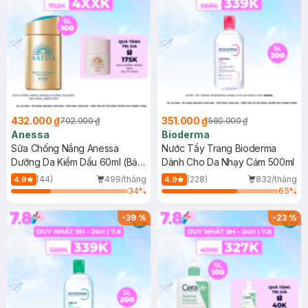
432.000 ₫
351.000 ₫
702.000 ₫
560.000 ₫
Anessa
Bioderma
Sữa Chống Nắng Anessa
Nước Tẩy Trang Bioderma
Dưỡng Da Kiềm Dầu 60ml (Bản
Dành Cho Da Nhạy Cảm 500ml
Mới)
(44)
499/tháng
(228)
832/tháng
4.9
4.9
34
%
65
%
-
39
%
-
23
%