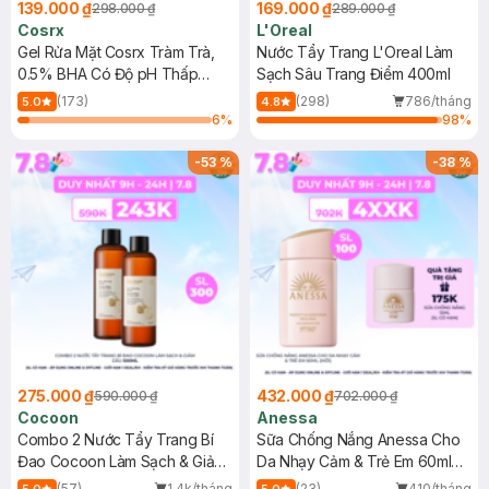
139.000 ₫
169.000 ₫
298.000 ₫
289.000 ₫
Cosrx
L'Oreal
Gel Rửa Mặt Cosrx Tràm Trà,
Nước Tẩy Trang L'Oreal Làm
0.5% BHA Có Độ pH Thấp
Sạch Sâu Trang Điểm 400ml
150ml
(173)
(298)
786/tháng
5.0
4.8
6
%
98
%
-
53
%
-
38
%
275.000 ₫
432.000 ₫
590.000 ₫
702.000 ₫
Cocoon
Anessa
Combo 2 Nước Tẩy Trang Bí
Sữa Chống Nắng Anessa Cho
Đao Cocoon Làm Sạch & Giảm
Da Nhạy Cảm & Trẻ Em 60ml
Dầu 500ml
(Mới)
(57)
1.4k/tháng
(23)
410/tháng