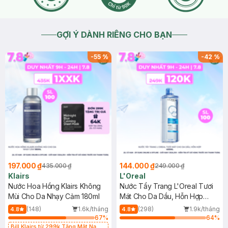
GỢI Ý DÀNH RIÊNG CHO BẠN
-
55
%
-
42
%
197.000 ₫
144.000 ₫
435.000 ₫
249.000 ₫
Klairs
L'Oreal
Nước Hoa Hồng Klairs Không
Nước Tẩy Trang L'Oreal Tươi
Mùi Cho Da Nhạy Cảm 180ml
Mát Cho Da Dầu, Hỗn Hợp
400ml
(148)
1.6k/tháng
(298)
1.9k/tháng
4.8
4.8
67
%
64
%
Bill Klairs từ 299k Tặng Mặt Nạ