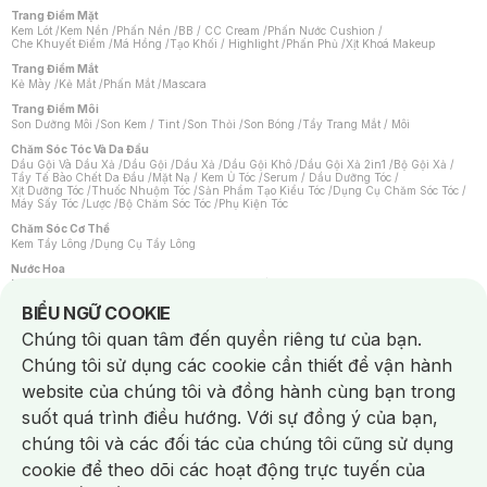
Trang Điểm Mặt
Kem Lót
/
Kem Nền
/
Phấn Nền
/
BB / CC Cream
/
Phấn Nước Cushion
/
Che Khuyết Điểm
/
Má Hồng
/
Tạo Khối / Highlight
/
Phấn Phủ
/
Xịt Khoá Makeup
Trang Điểm Mắt
Kẻ Mày
/
Kẻ Mắt
/
Phấn Mắt
/
Mascara
Trang Điểm Môi
Son Dưỡng Môi
/
Son Kem / Tint
/
Son Thỏi
/
Son Bóng
/
Tẩy Trang Mắt / Môi
Chăm Sóc Tóc Và Da Đầu
Dầu Gội Và Dầu Xả
/
Dầu Gội
/
Dầu Xả
/
Dầu Gội Khô
/
Dầu Gội Xả 2in1
/
Bộ Gội Xả
/
Tẩy Tế Bào Chết Da Đầu
/
Mặt Nạ / Kem Ủ Tóc
/
Serum / Dầu Dưỡng Tóc
/
Xịt Dưỡng Tóc
/
Thuốc Nhuộm Tóc
/
Sản Phẩm Tạo Kiểu Tóc
/
Dụng Cụ Chăm Sóc Tóc
/
Máy Sấy Tóc
/
Lược
/
Bộ Chăm Sóc Tóc
/
Phụ Kiện Tóc
Chăm Sóc Cơ Thể
Kem Tẩy Lông
/
Dụng Cụ Tẩy Lông
Nước Hoa
Nước Hoa Nữ
/
Nước Hoa Nam
/
Nước Hoa Cao Cấp
/
Xịt Thơm Toàn Thân
/
Nước Hoa Vùng Kín
Notice about cookies usage
BIỂU NGỮ COOKIE
Chăm Sóc Cá Nhân
Chúng tôi quan tâm đến quyền riêng tư của bạn.
Chống Muỗi
/
Khẩu Trang
/
Máy Massage
/
Mặt Nạ Xông Hơi
/
Nước Rửa Tay
/
Sản Phẩm Chăm Sóc Khác
/
Bàn Chải Đánh Răng
/
Bàn Chải Điện
/
Chúng tôi sử dụng các cookie cần thiết để vận hành
Hỗ Trợ Trắng Răng
/
Kem Đánh Răng
/
Máy Tăm Nước
/
Nước Súc Miệng
/
Tăm / Chỉ Nha Khoa
/
Xịt Thơm Miệng
/
Dung Dịch Vệ Sinh
/
Dưỡng Vùng Kín
/
website của chúng tôi và đồng hành cùng bạn trong
Khăn Ướt Vệ Sinh Vùng Kín
/
Băng Vệ Sinh
/
Tampon
/
Bọt Cạo Râu
/
Dao Cạo Râu
/
Máy Cạo Râu
suốt quá trình điều hướng. Với sự đồng ý của bạn,
Vấn Đề Về Da
chúng tôi và các đối tác của chúng tôi cũng sử dụng
Da Dầu / Lỗ Chân Lông To
/
Da Khô / Mất Nước
/
Da Lão Hóa
/
Da Mụn
/
Da Nhạy Cảm / Kích Ứng
/
Da Xỉn Màu
/
Thâm / Nám / Tàn Nhang
/
cookie để theo dõi các hoạt động trực tuyến của
Quầng Thâm & Bọng Mắt
/
Sẹo
/
Viêm Da Cơ Địa