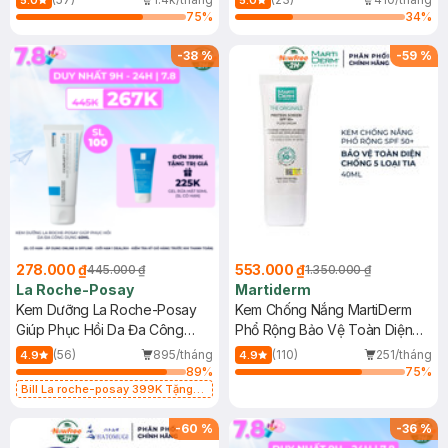
5.0
5.0
75
%
34
%
-
38
%
-
59
%
278.000 ₫
553.000 ₫
445.000 ₫
1.350.000 ₫
La Roche-Posay
Martiderm
Kem Dưỡng La Roche-Posay
Kem Chống Nắng MartiDerm
Giúp Phục Hồi Da Đa Công
Phổ Rộng Bảo Vệ Toàn Diện
Dụng 40ml
40ml
(56)
895/tháng
(110)
251/tháng
4.9
4.9
89
%
75
%
Bill La roche-posay 399K Tặng
Gel rửa mặt da dầu nhạy cảm 50ml
(SL có hạn)
-
60
%
-
36
%