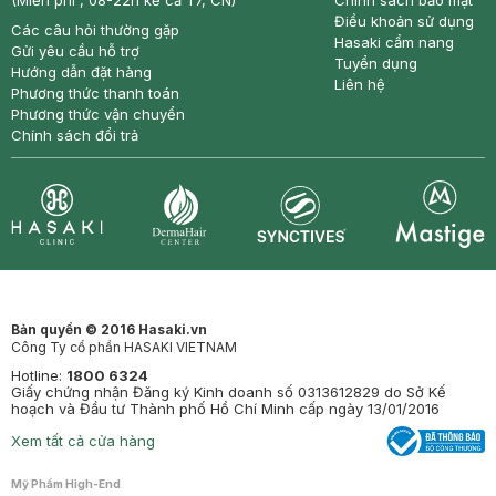
(Miễn phí , 08-22h kể cả T7, CN)
Chính sách bảo mật
Điều khoản sử dụng
Các câu hỏi thường gặp
Hasaki cẩm nang
Gửi yêu cầu hỗ trợ
Tuyển dụng
Hướng dẫn đặt hàng
Liên hệ
Phương thức thanh toán
Phương thức vận chuyển
Chính sách đổi trả
Synctives
Clinic
Dermahair
Mastige
Bản quyền © 2016 Hasaki.vn
Công Ty cổ phần HASAKI VIETNAM
Hotline:
1800 6324
Giấy chứng nhận Đăng ký Kinh doanh số 0313612829 do Sở Kế
hoạch và Đầu tư Thành phố Hồ Chí Minh cấp ngày 13/01/2016
Xem tất cả cửa hàng
Mỹ Phẩm High-End