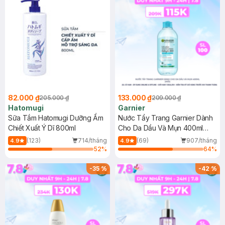
82.000 ₫
133.000 ₫
205.000 ₫
209.000 ₫
Hatomugi
Garnier
Sữa Tắm Hatomugi Dưỡng Ẩm
Nước Tẩy Trang Garnier Dành
Chiết Xuất Ý Dĩ 800ml
Cho Da Dầu Và Mụn 400ml
(Mới)
(123)
714/tháng
(69)
907/tháng
4.9
4.9
52
%
64
%
-
35
%
-
42
%