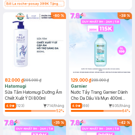
Bill La roche-posay 399K Tặng
Gel rửa mặt da dầu nhạy cảm 50ml
(SL có hạn)
-
60
%
-
38
%
82.000 ₫
129.000 ₫
205.000 ₫
209.000 ₫
Hatomugi
Garnier
Sữa Tắm Hatomugi Dưỡng Ẩm
Nước Tẩy Trang Garnier Dành
Chiết Xuất Ý Dĩ 800ml
Cho Da Dầu Và Mụn 400ml
(Mới)
(123)
714/tháng
(69)
935/tháng
4.9
4.9
52
%
64
%
-
35
%
-
42
%