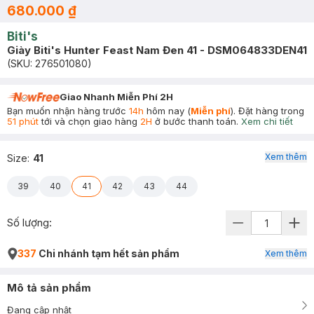
680.000 ₫
Biti's
Giày Biti's Hunter Feast Nam Đen 41 - DSM064833DEN41
(SKU:
276501080
)
Giao Nhanh Miễn Phí 2H
Bạn muốn nhận hàng trước
14h
hôm nay (
Miễn phí
). Đặt hàng trong
51 phút
tới và chọn giao hàng
2H
ở bước thanh toán.
Xem chi tiết
Xem thêm
Size
:
41
39
40
41
42
43
44
Số lượng:
337
Chi nhánh tạm hết sản phẩm
Xem thêm
Mô tả sản phẩm
Đang cập nhật