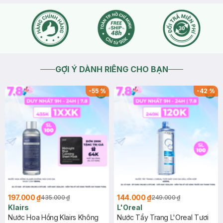
GỢI Ý DÀNH RIÊNG CHO BẠN
-
55
%
-
42
%
197.000 ₫
144.000 ₫
435.000 ₫
249.000 ₫
Klairs
L'Oreal
Nước Hoa Hồng Klairs Không
Nước Tẩy Trang L'Oreal Tươi