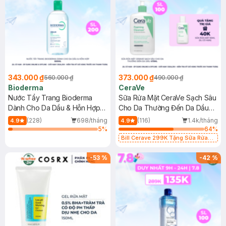
343.000 ₫
373.000 ₫
560.000 ₫
490.000 ₫
Bioderma
CeraVe
Nước Tẩy Trang Bioderma
Sữa Rửa Mặt CeraVe Sạch Sâu
Dành Cho Da Dầu & Hỗn Hợp
Cho Da Thường Đến Da Dầu
500ml
473ml
(228)
698/tháng
(116)
1.4k/tháng
4.9
4.9
5
%
64
%
Bill Cerave 299K Tặng Sữa Rửa
Mặt Cerave 30ml (SL có hạn)
-
53
%
-
42
%