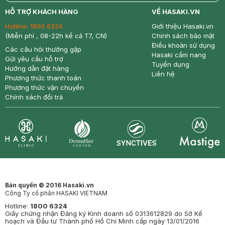
return
nowfree
price
HỖ TRỢ KHÁCH HÀNG
VỀ HASAKI.VN
Hotline:
1800 6324
Giới thiệu Hasaki.vn
(Miễn phí , 08-22h kể cả T7, CN)
Chính sách bảo mật
Điều khoản sử dụng
Các câu hỏi thường gặp
Hasaki cẩm nang
Gửi yêu cầu hỗ trợ
Tuyển dụng
Hướng dẫn đặt hàng
Liên hệ
Phương thức thanh toán
Phương thức vận chuyển
Chính sách đổi trả
Synctives
Clinic
Dermahair
Mastige
Bản quyền © 2016 Hasaki.vn
Công Ty cổ phần HASAKI VIETNAM
Hotline:
1800 6324
Giấy chứng nhận Đăng ký Kinh doanh số 0313612829 do Sở Kế
hoạch và Đầu tư Thành phố Hồ Chí Minh cấp ngày 13/01/2016