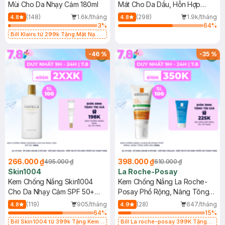
Mùi Cho Da Nhạy Cảm 180ml
Mát Cho Da Dầu, Hỗn Hợp
400ml
(148)
1.6k/tháng
(298)
1.9k/tháng
4.8
4.8
3
%
64
%
Bill Klairs từ 299k Tặng Mặt Nạ
Làm Dịu Da & Kiểm Soát Dầu Nhờn
25ml (SL Có Hạn)
-
46
%
-
35
%
266.000 ₫
398.000 ₫
495.000 ₫
610.000 ₫
Skin1004
La Roche-Posay
Kem Chống Nắng Skin1004
Kem Chống Nắng La Roche-
Cho Da Nhạy Cảm SPF 50+
Posay Phổ Rộng, Nâng Tông
50ml
Kiềm Dầu 50ml
(119)
905/tháng
(28)
647/tháng
4.8
4.9
64
%
15
%
Bill Skin1004 từ 399k Tặng Kem
Bill La roche-posay 399K Tặng