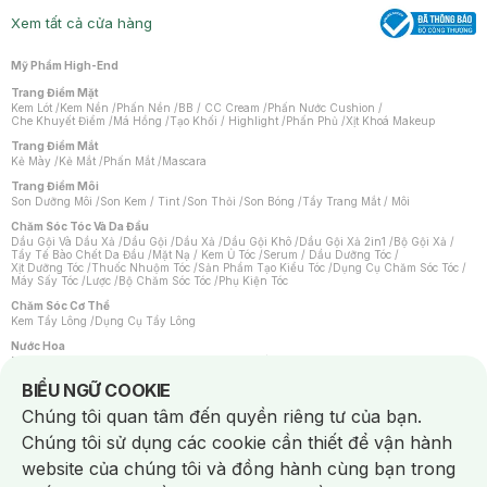
Xem tất cả cửa hàng
Mỹ Phẩm High-End
Trang Điểm Mặt
Kem Lót
/
Kem Nền
/
Phấn Nền
/
BB / CC Cream
/
Phấn Nước Cushion
/
Che Khuyết Điểm
/
Má Hồng
/
Tạo Khối / Highlight
/
Phấn Phủ
/
Xịt Khoá Makeup
Trang Điểm Mắt
Kẻ Mày
/
Kẻ Mắt
/
Phấn Mắt
/
Mascara
Trang Điểm Môi
Son Dưỡng Môi
/
Son Kem / Tint
/
Son Thỏi
/
Son Bóng
/
Tẩy Trang Mắt / Môi
Chăm Sóc Tóc Và Da Đầu
Dầu Gội Và Dầu Xả
/
Dầu Gội
/
Dầu Xả
/
Dầu Gội Khô
/
Dầu Gội Xả 2in1
/
Bộ Gội Xả
/
Tẩy Tế Bào Chết Da Đầu
/
Mặt Nạ / Kem Ủ Tóc
/
Serum / Dầu Dưỡng Tóc
/
Xịt Dưỡng Tóc
/
Thuốc Nhuộm Tóc
/
Sản Phẩm Tạo Kiểu Tóc
/
Dụng Cụ Chăm Sóc Tóc
/
Máy Sấy Tóc
/
Lược
/
Bộ Chăm Sóc Tóc
/
Phụ Kiện Tóc
Chăm Sóc Cơ Thể
Kem Tẩy Lông
/
Dụng Cụ Tẩy Lông
Nước Hoa
Nước Hoa Nữ
/
Nước Hoa Nam
/
Nước Hoa Cao Cấp
/
Xịt Thơm Toàn Thân
/
Nước Hoa Vùng Kín
Notice about cookies usage
BIỂU NGỮ COOKIE
Chăm Sóc Cá Nhân
Chúng tôi quan tâm đến quyền riêng tư của bạn.
Chống Muỗi
/
Khẩu Trang
/
Máy Massage
/
Mặt Nạ Xông Hơi
/
Nước Rửa Tay
/
Sản Phẩm Chăm Sóc Khác
/
Bàn Chải Đánh Răng
/
Bàn Chải Điện
/
Chúng tôi sử dụng các cookie cần thiết để vận hành
Hỗ Trợ Trắng Răng
/
Kem Đánh Răng
/
Máy Tăm Nước
/
Nước Súc Miệng
/
Tăm / Chỉ Nha Khoa
/
Xịt Thơm Miệng
/
Dung Dịch Vệ Sinh
/
Dưỡng Vùng Kín
/
website của chúng tôi và đồng hành cùng bạn trong
Khăn Ướt Vệ Sinh Vùng Kín
/
Băng Vệ Sinh
/
Tampon
/
Bọt Cạo Râu
/
Dao Cạo Râu
/
Máy Cạo Râu