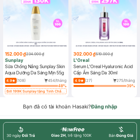
152.000 ₫
302.000 ₫
234.000 ₫
519.000 ₫
Sunplay
L'Oreal
Sữa Chống Nắng Sunplay Skin
Serum L'Oreal Hyaluronic Acid
Aqua Dưỡng Da Sáng Mịn 55g
Cấp Ẩm Sáng Da 30ml
(108)
454/tháng
(27)
275/tháng
4.9
4.9
48
%
39
%
Bill 199K Sunplay tặng Tinh Chất
Chống Nắng 7g trị giá 30K (SL có
hạn)
Bạn đã có tài khoản Hasaki?
Đăng nhập