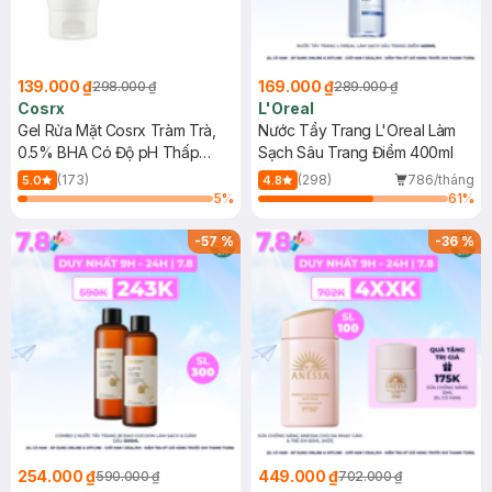
139.000 ₫
169.000 ₫
298.000 ₫
289.000 ₫
Cosrx
L'Oreal
Gel Rửa Mặt Cosrx Tràm Trà,
Nước Tẩy Trang L'Oreal Làm
0.5% BHA Có Độ pH Thấp
Sạch Sâu Trang Điểm 400ml
150ml
(173)
(298)
786/tháng
5.0
4.8
5
%
61
%
-
57
%
-
36
%
254.000 ₫
449.000 ₫
590.000 ₫
702.000 ₫