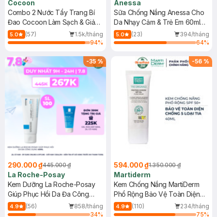
Cocoon
Anessa
Combo 2 Nước Tẩy Trang Bí
Sữa Chống Nắng Anessa Cho
Đao Cocoon Làm Sạch & Giảm
Da Nhạy Cảm & Trẻ Em 60ml
Dầu 500ml
(Mới)
(57)
1.5k/tháng
(23)
394/tháng
5.0
5.0
94
%
64
%
-
35
%
-
56
%
290.000 ₫
594.000 ₫
445.000 ₫
1.350.000 ₫
La Roche-Posay
Martiderm
Kem Dưỡng La Roche-Posay
Kem Chống Nắng MartiDerm
Giúp Phục Hồi Da Đa Công
Phổ Rộng Bảo Vệ Toàn Diện
Dụng 40ml
40ml
(56)
858/tháng
(110)
234/tháng
4.9
4.9
34
%
75
%