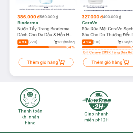
386.000 ₫
327.000 ₫
560.000 ₫
490.000 ₫
Bioderma
CeraVe
rma
Nước Tẩy Trang Bioderma
Sữa Rửa Mặt CeraVe Sạc
m
Dành Cho Da Dầu & Hỗn Hợp
Sâu Cho Da Thường Đến 
500ml
Dầu 473ml
/tháng
(228)
621/tháng
(116)
1.6k/t
4.9
4.9
64
%
64
%
Bill Cerave 299K Tặng Sữa Rử
Mặt Cerave 30ml (SL có hạn)
Thêm giỏ hàng
Thêm giỏ hàng
Thanh toán khi nhận hàng
Giao nhanh miễ
Thanh toán
Giao nhanh
khi nhận
miễn phí 2H
hàng