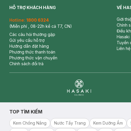
HỖ TRỢ KHÁCH HÀNG
VỀ HA
Giới th
Hotline:
1800 6324
Chính 
(Miễn phí , 08-22h kể cả T7, CN)
Điều k
Các câu hỏi thường gặp
Hasaki
Gửi yêu cầu hỗ trợ
Tuyển 
Hướng dẫn đặt hàng
Liên hệ
Phương thức thanh toán
Phương thức vận chuyển
Chính sách đổi trả
Clinic
TOP TÌM KIẾM
Kem Chống Nắng
Nước Tẩy Trang
Kem Dưỡng Ẩm