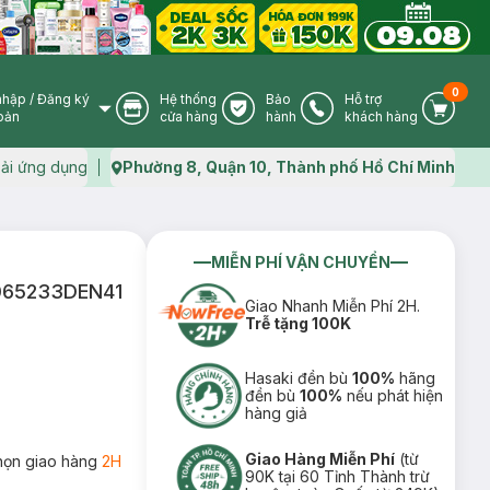
0
nhập
/
Đăng ký
Hệ thống
Bảo
Hỗ trợ
User Icon
Store Icon
Warranty Icon
Phone Icon
Cart I
oản
cửa hàng
hành
khách hàng
ải ứng dụng
Phường 8, Quận 10, Thành phố Hồ Chí Minh
Map icon
MIỄN PHÍ VẬN CHUYỂN
M065233DEN41
Giao Nhanh Miễn Phí 2H.
Trễ tặng 100K
Hasaki đền bù
100%
hãng
đền bù
100%
nếu phát hiện
hàng giả
Giao Hàng Miễn Phí
(từ
họn giao hàng
2H
90K tại 60 Tỉnh Thành trừ