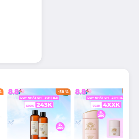
%
-
59
%
-
40
%