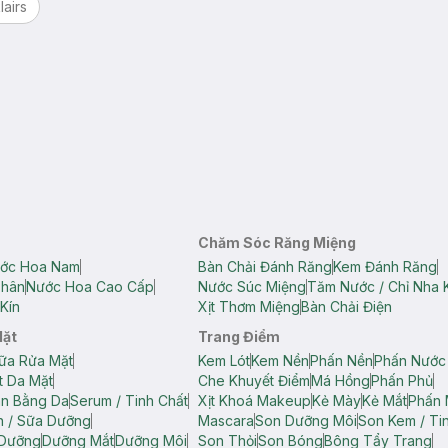
lairs
Chăm Sóc Răng Miệng
ớc Hoa Nam
Bàn Chải Đánh Răng
Kem Đánh Răng
Thân
Nước Hoa Cao Cấp
Nước Súc Miệng
Tăm Nước / Chỉ Nha 
Kín
Xịt Thơm Miệng
Bàn Chải Điện
Mặt
Trang Điểm
ữa Rửa Mặt
Kem Lót
Kem Nền
Phấn Nền
Phấn Nước
t Da Mặt
Che Khuyết Điểm
Má Hồng
Phấn Phủ
ân Bằng Da
Serum / Tinh Chất
Xịt Khoá Makeup
Kẻ Mày
Kẻ Mắt
Phấn 
n / Sữa Dưỡng
Mascara
Son Dưỡng Môi
Son Kem / Tin
 Dưỡng
Dưỡng Mắt
Dưỡng Môi
Son Thỏi
Son Bóng
Bông Tẩy Trang