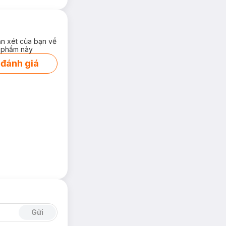
ận xét của bạn về
 phẩm này
 đánh giá
Gửi