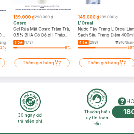
139.000 ₫
145.000 ₫
298.000 ₫
289.000 ₫
Cosrx
L'Oreal
h
Gel Rửa Mặt Cosrx Tràm Trà,
Nước Tẩy Trang L'Oreal Là
Da
0.5% BHA Có Độ pH Thấp
Sạch Sâu Trang Điểm 400ml
150ml
háng
(173)
(298)
916/thán
5.0
4.8
72
%
8
%
36
a
Thêm giỏ hàng
Thêm giỏ hàng
HO
18
n phí 2H
30 ngày đổi trả miễn phí
Thương hiệu uy 
Thương hiệu
30 ngày đổi
uy tín toàn
trả miễn phí
cầu