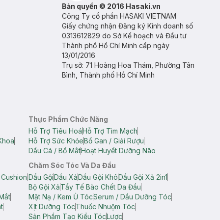
Bản quyền © 2016 Hasaki.vn
Công Ty cổ phần HASAKI VIETNAM
Giấy chứng nhận Đăng ký Kinh doanh số
0313612829 do Sở Kế hoạch và Đầu tư
Thành phố Hồ Chí Minh cấp ngày
13/01/2016
Trụ sở: 71 Hoàng Hoa Thám, Phường Tân
Bình, Thành phố Hồ Chí Minh
Thực Phẩm Chức Năng
Hỗ Trợ Tiêu Hoá
Hỗ Trợ Tim Mạch
Khoa
Hỗ Trợ Sức Khỏe
Bổ Gan / Giải Rượu
Dầu Cá / Bổ Mắt
Hoạt Huyết Dưỡng Não
Chăm Sóc Tóc Và Da Đầu
 Cushion
Dầu Gội
Dầu Xả
Dầu Gội Khô
Dầu Gội Xả 2in1
Bộ Gội Xả
Tẩy Tế Bào Chết Da Đầu
Mắt
Mặt Nạ / Kem Ủ Tóc
Serum / Dầu Dưỡng Tóc
t
Xịt Dưỡng Tóc
Thuốc Nhuộm Tóc
Sản Phẩm Tạo Kiểu Tóc
Lược