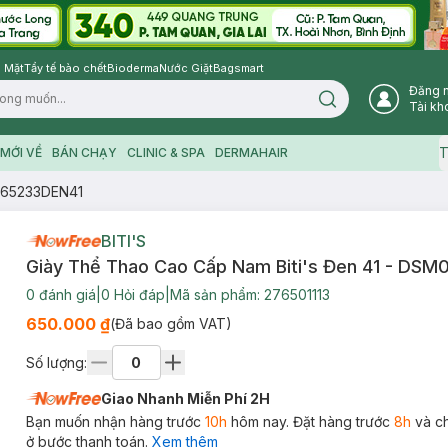
 Mặt
Tẩy tế bào chết
Bioderma
Nước Giặt
Bagsmart
Đăng 
Search icon
Tài kh
T
MỚI VỀ
BÁN CHẠY
CLINIC & SPA
DERMAHAIR
M065233DEN41
BITI'S
Giày Thể Thao Cao Cấp Nam Biti's Đen 41 - DS
0
đánh giá
|
0
Hỏi đáp
|
Mã sản phẩm:
276501113
650.000 ₫
(Đã bao gồm VAT)
Số lượng:
Giao Nhanh Miễn Phí 2H
Bạn muốn nhận hàng trước
10h
hôm nay. Đặt hàng trước
8h
và c
ở bước thanh toán.
Xem thêm