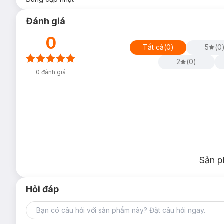
Đánh giá
0
Tất cả
(
0
)
5
(
0
2
(
0
)
0
đánh giá
Sản p
Hỏi đáp