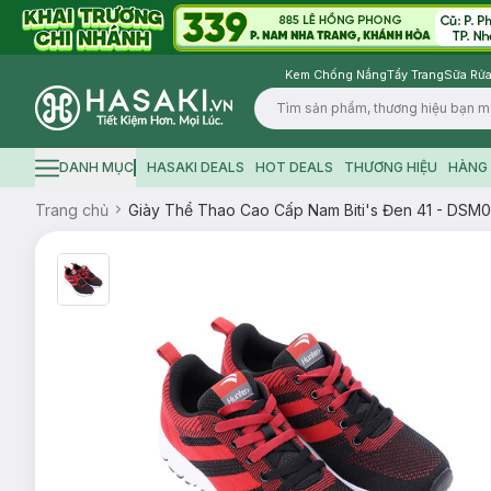
Kem Chống Nắng
Tẩy Trang
Sữa Rửa
Logo
DANH MỤC
HASAKI DEALS
HOT DEALS
THƯƠNG HIỆU
HÀNG 
Hamburger icon
Trang chủ
Giày Thể Thao Cao Cấp Nam Biti's Đen 41 - DS