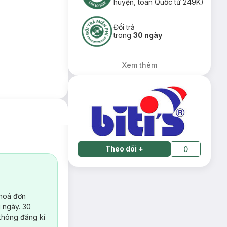
huyện, toàn Quốc từ 249K)
Đổi trả
trong
30 ngày
Xem thêm
Theo dõi
+
0
 hoá đơn
 ngày. 30
không đăng kí