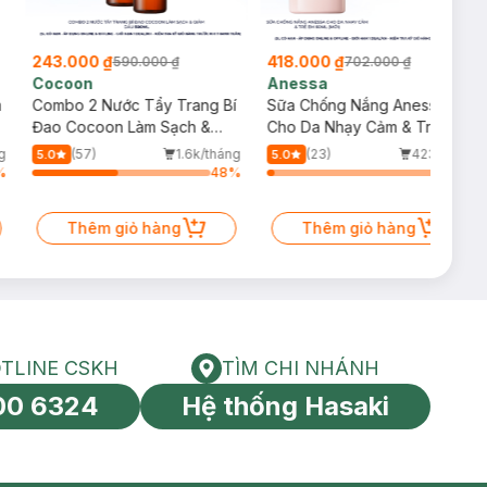
243.000 ₫
418.000 ₫
590.000 ₫
702.000 ₫
Cocoon
Anessa
m
Combo 2 Nước Tẩy Trang Bí
Sữa Chống Nắng Anessa
Đao Cocoon Làm Sạch &
Cho Da Nhạy Cảm & Trẻ Em
Giảm Dầu 500ml
60ml (Mới)
g
(57)
1.6k/tháng
(23)
423/tháng
5.0
5.0
%
48
%
4
%
Thêm giỏ hàng
Thêm giỏ hàng
TLINE CSKH
TÌM CHI NHÁNH
HOTLINE CSKH
Tìm chi nhánh
00 6324
Hệ thống Hasaki
tín toàn cầu