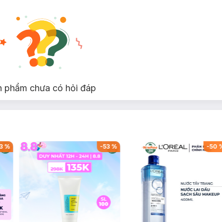
n phẩm chưa có hỏi đáp
3
%
-
53
%
-
50