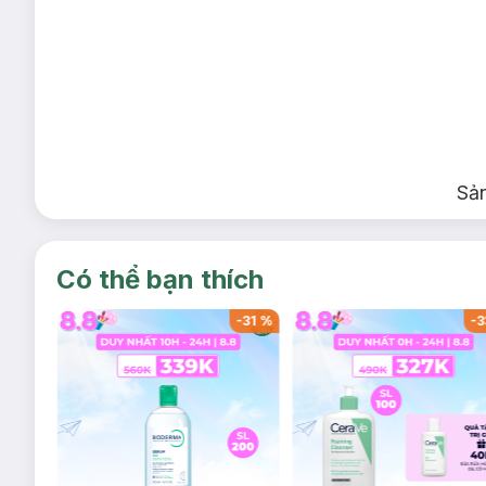
Sả
Có thể bạn thích
-
32
%
-
31
%
-
3