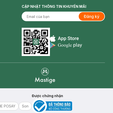
CẬP NHẬT THÔNG TIN KHUYẾN MÃI
Đăng ký
Appstore icon
Goolge Play icon
Mastige
Được chứng nhận
HE POSAY
Son