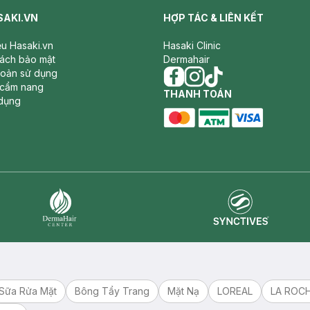
SAKI.VN
HỢP TÁC & LIÊN KẾT
iệu Hasaki.vn
Hasaki Clinic
sách bảo mật
Dermahair
hoản sử dụng
 cẩm nang
facebook
THANH TOÁN
instagram
tiktok
dụng
master card
ATM card
visa card
Synctives
Dermahair
Sữa Rửa Mặt
Bông Tẩy Trang
Mặt Nạ
LOREAL
LA ROC