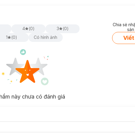
Chia sẻ nh
)
4
(
0
)
3
(
0
)
sản
Viết
1
(
0
)
Có hình ảnh
hẩm này chưa có đánh giá