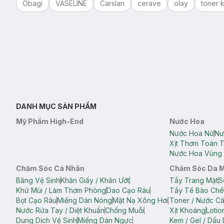
Obagi
VASELINE
Carslan
cerave
olay
toner k
DANH MỤC SẢN PHẨM
Mỹ Phẩm High-End
Nước Hoa
Nước Hoa Nữ
Nư
Xịt Thơm Toàn 
Nước Hoa Vùng 
Chăm Sóc Cá Nhân
Chăm Sóc Da 
Băng Vệ Sinh
Khăn Giấy / Khăn Ướt
Tẩy Trang Mặt
S
Khử Mùi / Làm Thơm Phòng
Dao Cạo Râu
Tẩy Tế Bào Chế
Bọt Cạo Râu
Miếng Dán Nóng
Mặt Nạ Xông Hơi
Toner / Nước C
Nước Rửa Tay / Diệt Khuẩn
Chống Muỗi
Xịt Khoáng
Lotio
Dung Dịch Vệ Sinh
Miếng Dán Ngực
Kem / Gel / Dầu