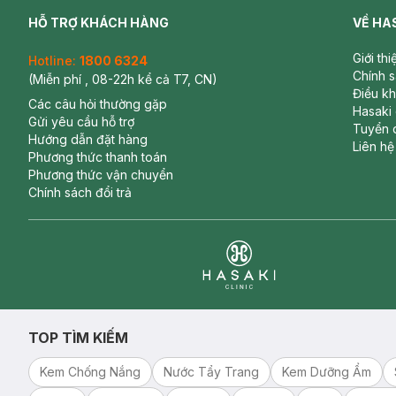
HỖ TRỢ KHÁCH HÀNG
VỀ HA
Giới th
Hotline:
1800 6324
Chính 
(Miễn phí , 08-22h kể cả T7, CN)
Điều k
Các câu hỏi thường gặp
Hasaki
Gửi yêu cầu hỗ trợ
Tuyển 
Hướng dẫn đặt hàng
Liên hệ
Phương thức thanh toán
Phương thức vận chuyển
Chính sách đổi trả
Clinic
TOP TÌM KIẾM
Kem Chống Nắng
Nước Tẩy Trang
Kem Dưỡng Ẩm