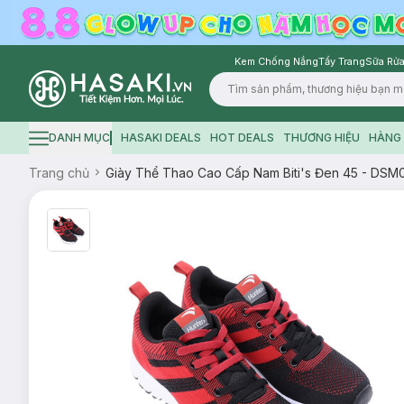
Kem Chống Nắng
Tẩy Trang
Sữa Rửa
Logo
DANH MỤC
HASAKI DEALS
HOT DEALS
THƯƠNG HIỆU
HÀNG 
Hamburger icon
Trang chủ
Giày Thể Thao Cao Cấp Nam Biti's Đen 45 - DS