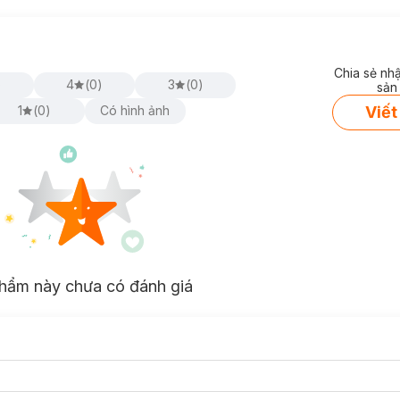
Chia sẻ nh
)
4
(
0
)
3
(
0
)
sản
Viết
1
(
0
)
Có hình ảnh
hẩm này chưa có đánh giá