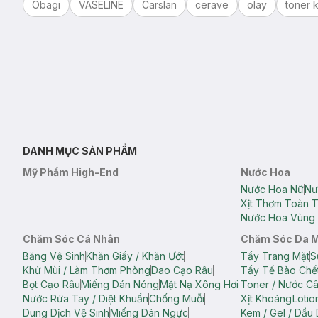
Obagi
VASELINE
Carslan
cerave
olay
toner k
DANH MỤC SẢN PHẨM
Mỹ Phẩm High-End
Nước Hoa
Nước Hoa Nữ
Nư
Xịt Thơm Toàn 
Nước Hoa Vùng 
Chăm Sóc Cá Nhân
Chăm Sóc Da 
Băng Vệ Sinh
Khăn Giấy / Khăn Ướt
Tẩy Trang Mặt
S
Khử Mùi / Làm Thơm Phòng
Dao Cạo Râu
Tẩy Tế Bào Chế
Bọt Cạo Râu
Miếng Dán Nóng
Mặt Nạ Xông Hơi
Toner / Nước C
Nước Rửa Tay / Diệt Khuẩn
Chống Muỗi
Xịt Khoáng
Lotio
Dung Dịch Vệ Sinh
Miếng Dán Ngực
Kem / Gel / Dầu