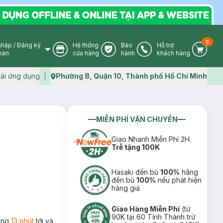
0
nhập
/
Đăng ký
Hệ thống
Bảo
Hỗ trợ
User Icon
Store Icon
Warranty Icon
Phone Icon
Cart I
oản
cửa hàng
hành
khách hàng
ải ứng dụng
Phường 8, Quận 10, Thành phố Hồ Chí Minh
Map icon
MIỄN PHÍ VẬN CHUYỂN
Giao Nhanh Miễn Phí 2H.
Trễ tặng 100K
Hasaki đền bù
100%
hãng
đền bù
100%
nếu phát hiện
hàng giả
Giao Hàng Miễn Phí
(từ
90K tại 60 Tỉnh Thành trừ
rong
13 phút
tới và