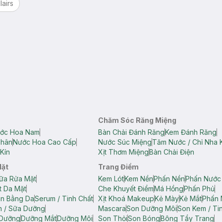
lairs
Chăm Sóc Răng Miệng
ớc Hoa Nam
Bàn Chải Đánh Răng
Kem Đánh Răng
Thân
Nước Hoa Cao Cấp
Nước Súc Miệng
Tăm Nước / Chỉ Nha 
Kín
Xịt Thơm Miệng
Bàn Chải Điện
Mặt
Trang Điểm
ữa Rửa Mặt
Kem Lót
Kem Nền
Phấn Nền
Phấn Nước
t Da Mặt
Che Khuyết Điểm
Má Hồng
Phấn Phủ
ân Bằng Da
Serum / Tinh Chất
Xịt Khoá Makeup
Kẻ Mày
Kẻ Mắt
Phấn 
n / Sữa Dưỡng
Mascara
Son Dưỡng Môi
Son Kem / Tin
 Dưỡng
Dưỡng Mắt
Dưỡng Môi
Son Thỏi
Son Bóng
Bông Tẩy Trang