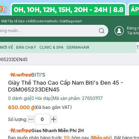
 Mặt
Tẩy tế bào chết
Bioderma
Nước Giặt
Bagsmart
Đăng 
Search icon
Tài kh
T
MỚI VỀ
BÁN CHẠY
CLINIC & SPA
DERMAHAIR
M065233DEN45
BITI'S
Giày Thể Thao Cao Cấp Nam Biti's Đen 45 -
DSM065233DEN45
0
đánh giá
|
0
Hỏi đáp
|
Mã sản phẩm:
276501117
650.000 ₫
(Đã bao gồm VAT)
Số lượng:
Giao Nhanh Miễn Phí 2H
Bạn muốn nhận hàng trước
16h
hôm nay (
Miễn phí
). Đặt hàng t