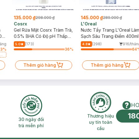
135.000 ₫
145.000 ₫
298.000 ₫
289.000 ₫
Cosrx
L'Oreal
h
Gel Rửa Mặt Cosrx Tràm Trà,
Nước Tẩy Trang L'Oreal Là
Da
0.5% BHA Có Độ pH Thấp
Sạch Sâu Trang Điểm 400ml
150ml
háng
(173)
(298)
916/thán
5.0
4.8
13
%
36
%
64
a
Thêm giỏ hàng
Thêm giỏ hàng
HO
18
n phí 2H
30 ngày đổi trả miễn phí
Thương hiệu uy 
Thương hiệu
30 ngày đổi
uy tín toàn
trả miễn phí
cầu