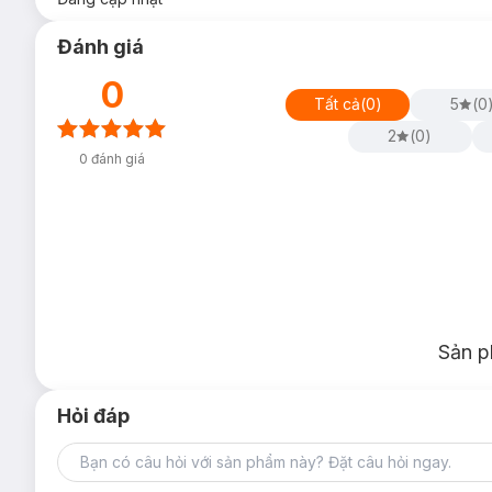
Đánh giá
0
Tất cả
(
0
)
5
(
0
2
(
0
)
0
đánh giá
Sản p
Hỏi đáp