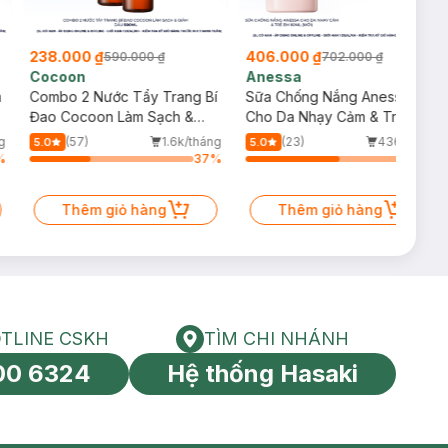
238.000 ₫
406.000 ₫
590.000 ₫
702.000 ₫
Cocoon
Anessa
m
Combo 2 Nước Tẩy Trang Bí
Sữa Chống Nắng Anessa
Đao Cocoon Làm Sạch &
Cho Da Nhạy Cảm & Trẻ Em
Giảm Dầu 500ml
60ml (Mới)
g
(57)
1.6k/tháng
(23)
436/tháng
5.0
5.0
%
37
%
57
%
Thêm giỏ hàng
Thêm giỏ hàng
TLINE CSKH
TÌM CHI NHÁNH
HOTLINE CSKH
Tìm chi nhánh
00 6324
Hệ thống Hasaki
tín toàn cầu