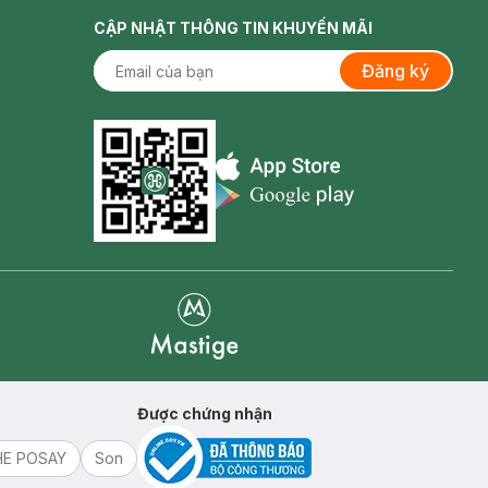
CẬP NHẬT THÔNG TIN KHUYẾN MÃI
Đăng ký
Appstore icon
Goolge Play icon
Mastige
Được chứng nhận
HE POSAY
Son