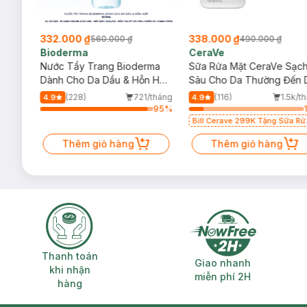
332.000 ₫
338.000 ₫
560.000 ₫
490.000 ₫
Bioderma
CeraVe
rma
Nước Tẩy Trang Bioderma
Sữa Rửa Mặt CeraVe Sạc
m
Dành Cho Da Dầu & Hỗn Hợp
Sâu Cho Da Thường Đến 
500ml
Dầu 473ml
/tháng
(228)
721/tháng
(116)
1.5k/t
4.9
4.9
37
%
95
%
Bill Cerave 299K Tặng Sữa Rử
Mặt Cerave 30ml (SL có hạn)
Thêm giỏ hàng
Thêm giỏ hàng
Thanh toán khi nhận hàng
Giao nhanh miễ
Thanh toán
Giao nhanh
khi nhận
miễn phí 2H
hàng