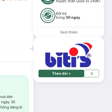
huyện, toàn Quốc từ 249K)
Đổi trả
trong
30 ngày
Xem thêm
Theo dõi
+
0
 hoá đơn
 ngày. 30
không đăng kí