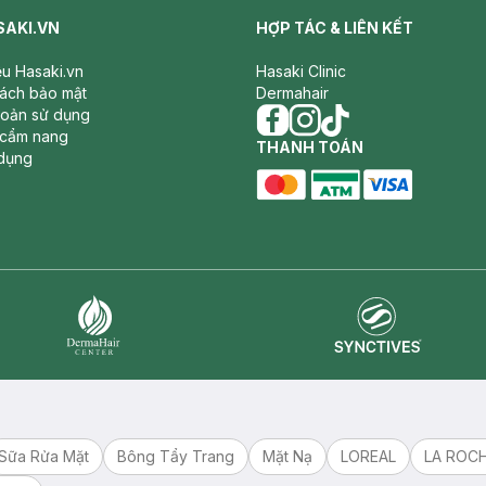
SAKI.VN
HỢP TÁC & LIÊN KẾT
iệu Hasaki.vn
Hasaki Clinic
sách bảo mật
Dermahair
hoản sử dụng
 cẩm nang
facebook
THANH TOÁN
instagram
tiktok
dụng
master card
ATM card
visa card
Synctives
Dermahair
Sữa Rửa Mặt
Bông Tẩy Trang
Mặt Nạ
LOREAL
LA ROC