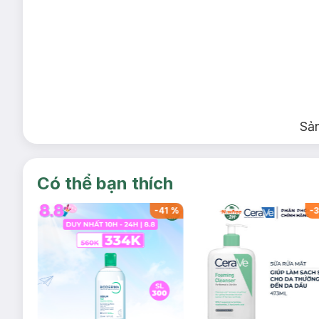
Sả
Có thể bạn thích
-
40
%
-
41
%
-
3