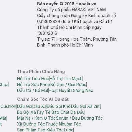
Bản quyền © 2016 Hasaki.vn
Công Ty cổ phần HASAKI VIETNAM
Giấy chứng nhận Đăng ký Kinh doanh số
0313612829 do Sở Kế hoạch và Đầu tư
Thành phố Hồ Chí Minh cấp ngày
13/01/2016
Trụ sở: 71 Hoàng Hoa Thám, Phường Tân
Bình, Thành phố Hồ Chí Minh
Thực Phẩm Chức Năng
Hỗ Trợ Tiêu Hoá
Hỗ Trợ Tim Mạch
Khoa
Hỗ Trợ Sức Khỏe
Bổ Gan / Giải Rượu
Dầu Cá / Bổ Mắt
Hoạt Huyết Dưỡng Não
Chăm Sóc Tóc Và Da Đầu
 Cushion
Dầu Gội
Dầu Xả
Dầu Gội Khô
Dầu Gội Xả 2in1
Bộ Gội Xả
Tẩy Tế Bào Chết Da Đầu
Mắt
Mặt Nạ / Kem Ủ Tóc
Serum / Dầu Dưỡng Tóc
t
Xịt Dưỡng Tóc
Thuốc Nhuộm Tóc
Sản Phẩm Tạo Kiểu Tóc
Lược