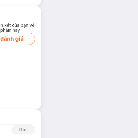
ận xét của bạn về
 phẩm này
 đánh giá
Gửi