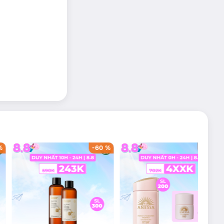
%
-
60
%
-
42
%