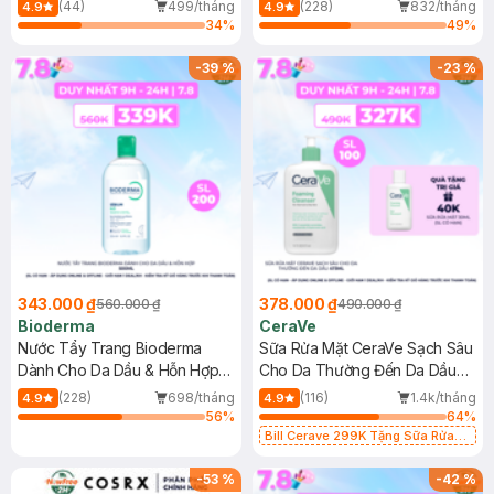
Mới)
(44)
499/tháng
(228)
832/tháng
4.9
4.9
34
%
49
%
-
39
%
-
23
%
343.000 ₫
378.000 ₫
560.000 ₫
490.000 ₫
Bioderma
CeraVe
Nước Tẩy Trang Bioderma
Sữa Rửa Mặt CeraVe Sạch Sâu
Dành Cho Da Dầu & Hỗn Hợp
Cho Da Thường Đến Da Dầu
500ml
473ml
(228)
698/tháng
(116)
1.4k/tháng
4.9
4.9
56
%
64
%
Bill Cerave 299K Tặng Sữa Rửa
Mặt Cerave 30ml (SL có hạn)
-
53
%
-
42
%