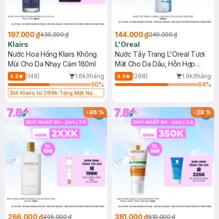
197.000 ₫
144.000 ₫
435.000 ₫
249.000 ₫
Klairs
L'Oreal
Nước Hoa Hồng Klairs Không
Nước Tẩy Trang L'Oreal Tươi
Mùi Cho Da Nhạy Cảm 180ml
Mát Cho Da Dầu, Hỗn Hợp
400ml
(148)
1.6k/tháng
(298)
1.9k/tháng
4.8
4.8
50
%
64
%
Bill Klairs từ 299k Tặng Mặt Nạ
Làm Dịu Da & Kiểm Soát Dầu Nhờn
25ml (SL Có Hạn)
-
46
%
-
38
%
266.000 ₫
381.000 ₫
495.000 ₫
610.000 ₫