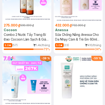
275.000 ₫
432.000 ₫
590.000 ₫
702.000 ₫
Cocoon
Anessa
Combo 2 Nước Tẩy Trang Bí
Sữa Chống Nắng Anessa Cho
Đao Cocoon Làm Sạch & Giảm
Da Nhạy Cảm & Trẻ Em 60ml
Dầu 500ml
(Mới)
(57)
1.4k/tháng
(23)
410/tháng
5.0
5.0
75
%
34
%
-
38
%
-
59
%