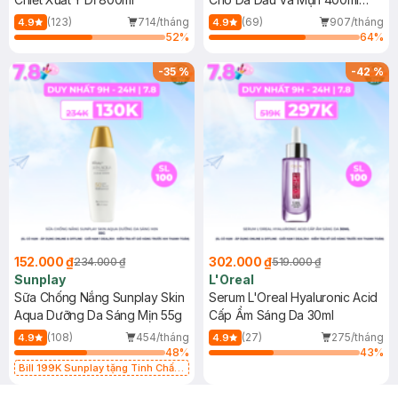
(Mới)
(123)
714/tháng
(69)
907/tháng
4.9
4.9
52
%
64
%
-
35
%
-
42
%
152.000 ₫
302.000 ₫
234.000 ₫
519.000 ₫
Sunplay
L'Oreal
Sữa Chống Nắng Sunplay Skin
Serum L'Oreal Hyaluronic Acid
Aqua Dưỡng Da Sáng Mịn 55g
Cấp Ẩm Sáng Da 30ml
(108)
454/tháng
(27)
275/tháng
4.9
4.9
48
%
43
%
Bill 199K Sunplay tặng Tinh Chất
Chống Nắng 7g trị giá 30K (SL có
hạn)