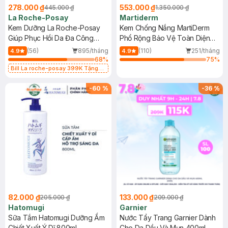
278.000 ₫
553.000 ₫
445.000 ₫
1.350.000 ₫
La Roche-Posay
Martiderm
Kem Dưỡng La Roche-Posay
Kem Chống Nắng MartiDerm
Giúp Phục Hồi Da Đa Công
Phổ Rộng Bảo Vệ Toàn Diện
Dụng 40ml
40ml
(56)
895/tháng
(110)
251/tháng
4.9
4.9
68
%
75
%
Bill La roche-posay 399K Tặng
Gel rửa mặt da dầu nhạy cảm 50ml
(SL có hạn)
-
60
%
-
36
%
82.000 ₫
133.000 ₫
205.000 ₫
209.000 ₫
Hatomugi
Garnier
Sữa Tắm Hatomugi Dưỡng Ẩm
Nước Tẩy Trang Garnier Dành
Chiết Xuất Ý Dĩ 800ml
Cho Da Dầu Và Mụn 400ml