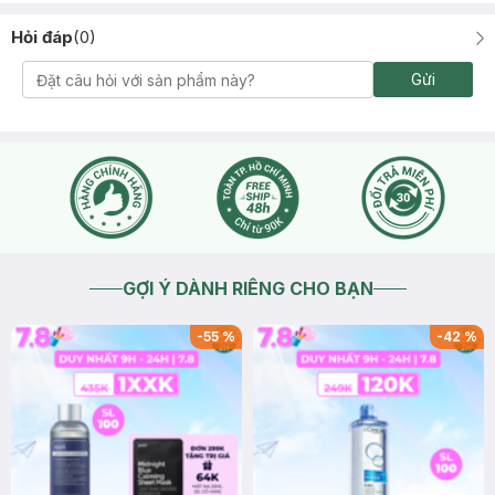
Hỏi đáp
(
0
)
Gửi
GỢI Ý DÀNH RIÊNG CHO BẠN
-
55
%
-
42
%