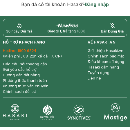
Bạn đã có tài khoản Hasaki?
Đăng nhập
return
nowfree
price
HỖ TRỢ KHÁCH HÀNG
VỀ HASAKI.VN
Hotline:
1800 6324
Giới thiệu Hasaki.vn
(Miễn phí , 08-22h kể cả T7, CN)
Chính sách bảo mật
Điều khoản sử dụng
Các câu hỏi thường gặp
Hasaki cẩm nang
Gửi yêu cầu hỗ trợ
Tuyển dụng
Hướng dẫn đặt hàng
Liên hệ
Phương thức thanh toán
Phương thức vận chuyển
Chính sách đổi trả
Synctives
Clinic
Dermahair
Mastige