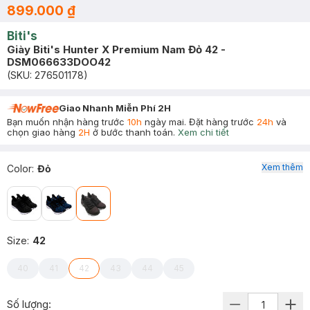
899.000 ₫
Biti's
Giày Biti's Hunter X Premium Nam Đỏ 42 -
DSM066633DOO42
(SKU:
276501178
)
Giao Nhanh Miễn Phí 2H
Bạn muốn nhận hàng trước
10h
ngày mai. Đặt hàng trước
24h
và
chọn giao hàng
2H
ở bước thanh toán.
Xem chi tiết
Xem thêm
Color
:
Đỏ
Size
:
42
40
41
42
43
44
45
Số lượng: