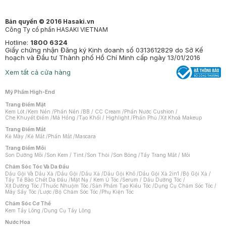
Bản quyền © 2016 Hasaki.vn
Công Ty cổ phần HASAKI VIETNAM
Hotline:
1800 6324
Giấy chứng nhận Đăng ký Kinh doanh số 0313612829 do Sở Kế
hoạch và Đầu tư Thành phố Hồ Chí Minh cấp ngày 13/01/2016
Xem tất cả cửa hàng
Mỹ Phẩm High-End
Trang Điểm Mặt
Kem Lót
/
Kem Nền
/
Phấn Nền
/
BB / CC Cream
/
Phấn Nước Cushion
/
Che Khuyết Điểm
/
Má Hồng
/
Tạo Khối / Highlight
/
Phấn Phủ
/
Xịt Khoá Makeup
Trang Điểm Mắt
Kẻ Mày
/
Kẻ Mắt
/
Phấn Mắt
/
Mascara
Trang Điểm Môi
Son Dưỡng Môi
/
Son Kem / Tint
/
Son Thỏi
/
Son Bóng
/
Tẩy Trang Mắt / Môi
Chăm Sóc Tóc Và Da Đầu
Dầu Gội Và Dầu Xả
/
Dầu Gội
/
Dầu Xả
/
Dầu Gội Khô
/
Dầu Gội Xả 2in1
/
Bộ Gội Xả
/
Tẩy Tế Bào Chết Da Đầu
/
Mặt Nạ / Kem Ủ Tóc
/
Serum / Dầu Dưỡng Tóc
/
Xịt Dưỡng Tóc
/
Thuốc Nhuộm Tóc
/
Sản Phẩm Tạo Kiểu Tóc
/
Dụng Cụ Chăm Sóc Tóc
/
Máy Sấy Tóc
/
Lược
/
Bộ Chăm Sóc Tóc
/
Phụ Kiện Tóc
Chăm Sóc Cơ Thể
Kem Tẩy Lông
/
Dụng Cụ Tẩy Lông
Nước Hoa