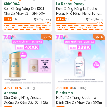
Skin1004
La Roche-Posay
Kem Chống Nắng Skin1004
Kem Chống Nắng La Roche-
Cho Da Nhạy Cảm SPF 50+
Posay Phổ Rộng, Nâng Tông
50ml
Kiềm Dầu 50ml
(119)
905/tháng
(28)
676/tháng
4.8
4.9
64
%
48
%
Bill Skin1004 từ 399k Tặng Kem
Bill La roche-posay 399K Tặng
Chống Nắng Cho Da Nhạy Cảm
Gel rửa mặt da dầu nhạy cảm 50ml
SPF 50+ 20ml (SL Có Hạn)
(SL có hạn)
-
38
%
-
37
%
432.000 ₫
351.000 ₫
702.000 ₫
560.000 ₫
Anessa
Bioderma
Sữa Chống Nắng Anessa
Nước Tẩy Trang Bioderma
Dưỡng Da Kiềm Dầu 60ml (Bản
Dành Cho Da Nhạy Cảm 500ml