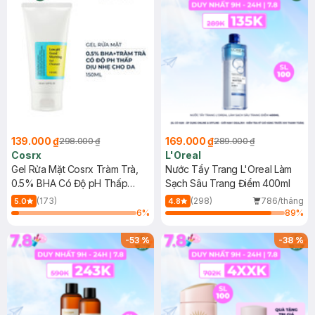
139.000 ₫
169.000 ₫
298.000 ₫
289.000 ₫
Cosrx
L'Oreal
Gel Rửa Mặt Cosrx Tràm Trà,
Nước Tẩy Trang L'Oreal Làm
0.5% BHA Có Độ pH Thấp
Sạch Sâu Trang Điểm 400ml
150ml
(173)
(298)
786/tháng
5.0
4.8
6
%
89
%
-
53
%
-
38
%