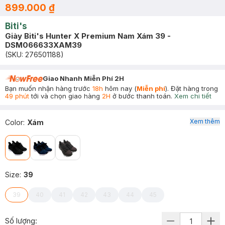
899.000 ₫
Biti's
Giày Biti's Hunter X Premium Nam Xám 39 -
DSM066633XAM39
(SKU:
276501188
)
Giao Nhanh Miễn Phí 2H
Bạn muốn nhận hàng trước
18h
hôm nay (
Miễn phí
). Đặt hàng trong
49 phút
tới và chọn giao hàng
2H
ở bước thanh toán.
Xem chi tiết
Xem thêm
Color
:
Xám
Size
:
39
39
40
41
42
43
44
45
Số lượng: