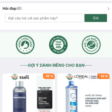
Hỏi đáp
(
0
)
Gửi
GỢI Ý DÀNH RIÊNG CHO BẠN
-
55
%
-
43
%