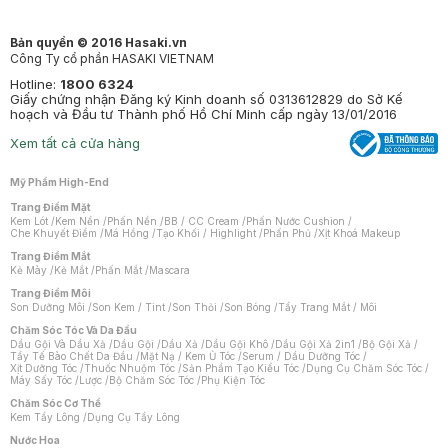
Bản quyền © 2016 Hasaki.vn
Công Ty cổ phần HASAKI VIETNAM
Hotline:
1800 6324
Giấy chứng nhận Đăng ký Kinh doanh số 0313612829 do Sở Kế
hoạch và Đầu tư Thành phố Hồ Chí Minh cấp ngày 13/01/2016
Xem tất cả cửa hàng
Mỹ Phẩm High-End
Trang Điểm Mặt
Kem Lót
/
Kem Nền
/
Phấn Nền
/
BB / CC Cream
/
Phấn Nước Cushion
/
Che Khuyết Điểm
/
Má Hồng
/
Tạo Khối / Highlight
/
Phấn Phủ
/
Xịt Khoá Makeup
Trang Điểm Mắt
Kẻ Mày
/
Kẻ Mắt
/
Phấn Mắt
/
Mascara
Trang Điểm Môi
Son Dưỡng Môi
/
Son Kem / Tint
/
Son Thỏi
/
Son Bóng
/
Tẩy Trang Mắt / Môi
Chăm Sóc Tóc Và Da Đầu
Dầu Gội Và Dầu Xả
/
Dầu Gội
/
Dầu Xả
/
Dầu Gội Khô
/
Dầu Gội Xả 2in1
/
Bộ Gội Xả
/
Tẩy Tế Bào Chết Da Đầu
/
Mặt Nạ / Kem Ủ Tóc
/
Serum / Dầu Dưỡng Tóc
/
Xịt Dưỡng Tóc
/
Thuốc Nhuộm Tóc
/
Sản Phẩm Tạo Kiểu Tóc
/
Dụng Cụ Chăm Sóc Tóc
/
Máy Sấy Tóc
/
Lược
/
Bộ Chăm Sóc Tóc
/
Phụ Kiện Tóc
Chăm Sóc Cơ Thể
Kem Tẩy Lông
/
Dụng Cụ Tẩy Lông
Nước Hoa