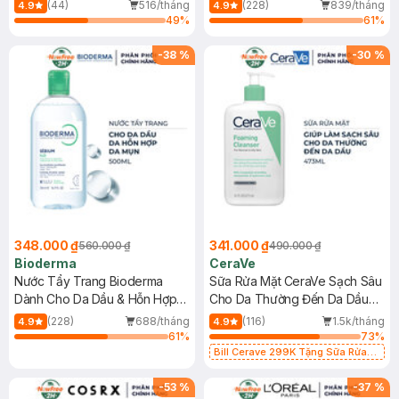
Mới)
(44)
516/tháng
(228)
839/tháng
4.9
4.9
49
%
61
%
-
38
%
-
30
%
348.000 ₫
341.000 ₫
560.000 ₫
490.000 ₫
Bioderma
CeraVe
Nước Tẩy Trang Bioderma
Sữa Rửa Mặt CeraVe Sạch Sâu
Dành Cho Da Dầu & Hỗn Hợp
Cho Da Thường Đến Da Dầu
500ml
473ml
(228)
688/tháng
(116)
1.5k/tháng
4.9
4.9
61
%
73
%
Bill Cerave 299K Tặng Sữa Rửa
Mặt Cerave 30ml (SL có hạn)
-
53
%
-
37
%