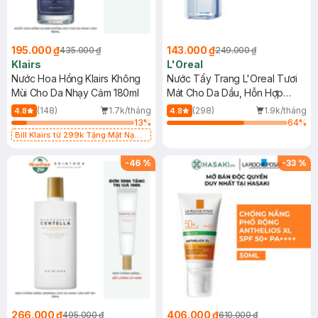
195.000 ₫
143.000 ₫
435.000 ₫
249.000 ₫
Klairs
L'Oreal
Nước Hoa Hồng Klairs Không
Nước Tẩy Trang L'Oreal Tươi
Mùi Cho Da Nhạy Cảm 180ml
Mát Cho Da Dầu, Hỗn Hợp
400ml
(148)
1.7k/tháng
(298)
1.9k/tháng
4.8
4.8
13
%
64
%
Bill Klairs từ 299k Tặng Mặt Nạ
Làm Dịu Da & Kiểm Soát Dầu Nhờn
25ml (SL Có Hạn)
-
46
%
-
33
%
266.000 ₫
406.000 ₫
495.000 ₫
610.000 ₫