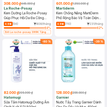
308.000 ₫
601.000 ₫
445.000 ₫
1.350.000 ₫
La Roche-Posay
Martiderm
Kem Dưỡng La Roche-Posay
Kem Chống Nắng MartiDerm
Giúp Phục Hồi Da Đa Công
Phổ Rộng Bảo Vệ Toàn Diện
Dụng 40ml
40ml
(56)
808/tháng
(110)
231/tháng
4.9
4.9
64
%
62
%
Bill La roche-posay 399K Tặng
Gel rửa mặt da dầu nhạy cảm 50ml
(SL có hạn)
-
60
%
-
39
%
82.000 ₫
128.000 ₫
205.000 ₫
209.000 ₫
Hatomugi
Garnier
Sữa Tắm Hatomugi Dưỡng Ẩm
Nước Tẩy Trang Garnier Dành
Chiết Xuất Ý Dĩ 800ml
Cho Da Dầu Và Mụn 400ml