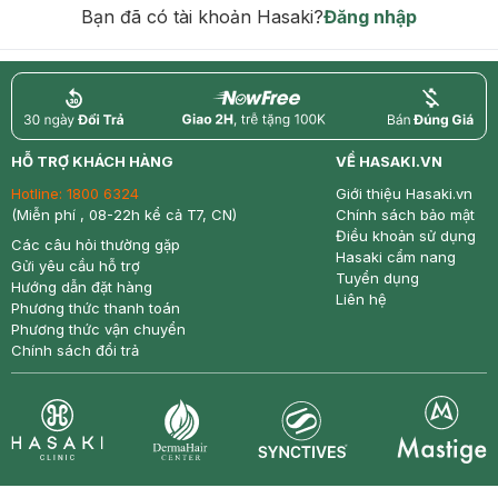
Bạn đã có tài khoản Hasaki?
Đăng nhập
return
nowfree
price
HỖ TRỢ KHÁCH HÀNG
VỀ HASAKI.VN
Hotline:
1800 6324
Giới thiệu Hasaki.vn
(Miễn phí , 08-22h kể cả T7, CN)
Chính sách bảo mật
Điều khoản sử dụng
Các câu hỏi thường gặp
Hasaki cẩm nang
Gửi yêu cầu hỗ trợ
Tuyển dụng
Hướng dẫn đặt hàng
Liên hệ
Phương thức thanh toán
Phương thức vận chuyển
Chính sách đổi trả
Synctives
Clinic
Dermahair
Mastige