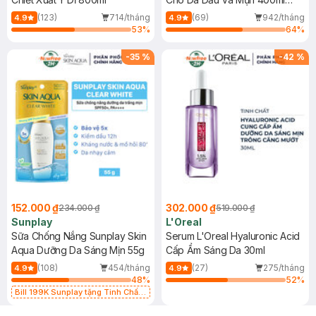
(Mới)
(123)
714/tháng
(69)
942/tháng
4.9
4.9
53
%
64
%
-
35
%
-
42
%
152.000 ₫
302.000 ₫
234.000 ₫
519.000 ₫
Sunplay
L'Oreal
Sữa Chống Nắng Sunplay Skin
Serum L'Oreal Hyaluronic Acid
Aqua Dưỡng Da Sáng Mịn 55g
Cấp Ẩm Sáng Da 30ml
(108)
454/tháng
(27)
275/tháng
4.9
4.9
48
%
52
%
Bill 199K Sunplay tặng Tinh Chất
Chống Nắng 7g trị giá 30K (SL có
hạn)