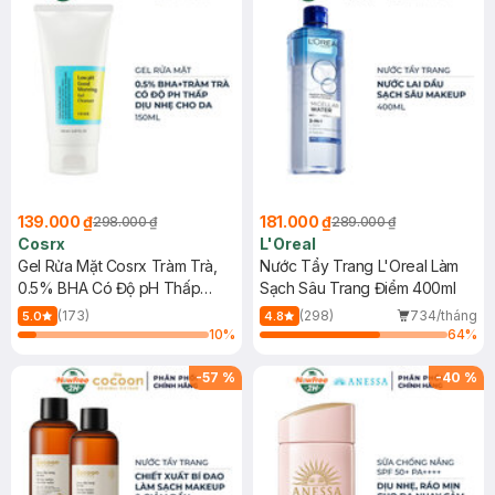
139.000 ₫
181.000 ₫
298.000 ₫
289.000 ₫
Cosrx
L'Oreal
Gel Rửa Mặt Cosrx Tràm Trà,
Nước Tẩy Trang L'Oreal Làm
0.5% BHA Có Độ pH Thấp
Sạch Sâu Trang Điểm 400ml
150ml
(173)
(298)
734/tháng
5.0
4.8
10
%
64
%
-
57
%
-
40
%