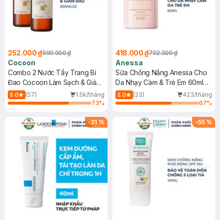
252.000 ₫
418.000 ₫
590.000 ₫
702.000 ₫
Cocoon
Anessa
Combo 2 Nước Tẩy Trang Bí
Sữa Chống Nắng Anessa Cho
Đao Cocoon Làm Sạch & Giảm
Da Nhạy Cảm & Trẻ Em 60ml
Dầu 500ml
(Mới)
(57)
1.5k/tháng
(23)
423/tháng
5.0
5.0
73
%
67
%
-
31
%
-
55
%