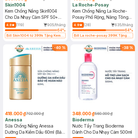
Skin1004
La Roche-Posay
Kem Chống Nắng Skin1004
Kem Chống Nắng La Roche-
Cho Da Nhạy Cảm SPF 50+
Posay Phổ Rộng, Nâng Tông
50ml
Kiềm Dầu 50ml
(119)
905/tháng
(28)
635/tháng
4.8
4.9
64
%
64
%
Bill Skin1004 từ 399k Tặng Kem
Bill La roche-posay 399K Tặng
Chống Nắng Cho Da Nhạy Cảm
Gel rửa mặt da dầu nhạy cảm 50ml
SPF 50+ 20ml (SL Có Hạn)
(SL có hạn)
-
40
%
-
38
%
418.000 ₫
348.000 ₫
702.000 ₫
560.000 ₫
Anessa
Bioderma
Sữa Chống Nắng Anessa
Nước Tẩy Trang Bioderma
Dưỡng Da Kiềm Dầu 60ml (Bản
Dành Cho Da Nhạy Cảm 500ml