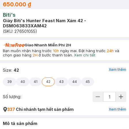
650.000 ₫
Biti's
Giày Biti's Hunter Feast Nam Xám 42 -
DSM063833XAM42
(SKU:
276501055
)
Giao Nhanh Miễn Phí 2H
Bạn muốn nhận hàng trước
10h
ngày mai. Đặt hàng trước
24h
và
chọn giao hàng
2H
ở bước thanh toán.
Xem chi tiết
Xem thêm
Size
:
42
39
40
41
42
43
44
45
Số lượng:
337
Chi nhánh tạm hết sản phẩm
Xem thêm
Mô tả sản phẩm