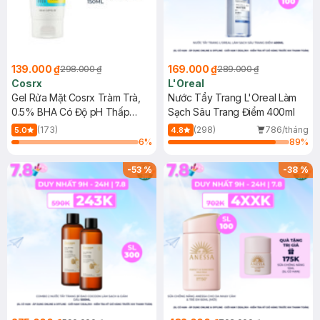
139.000 ₫
169.000 ₫
298.000 ₫
289.000 ₫
Cosrx
L'Oreal
Gel Rửa Mặt Cosrx Tràm Trà,
Nước Tẩy Trang L'Oreal Làm
0.5% BHA Có Độ pH Thấp
Sạch Sâu Trang Điểm 400ml
150ml
(173)
(298)
786/tháng
5.0
4.8
6
%
89
%
-
53
%
-
38
%