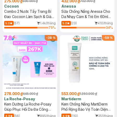
275.000 ₫
432.000 ₫
590.000 ₫
702.000 ₫
Cocoon
Anessa
Combo 2 Nước Tẩy Trang Bí
Sữa Chống Nắng Anessa Cho
Đao Cocoon Làm Sạch & Giảm
Da Nhạy Cảm & Trẻ Em 60ml
Dầu 500ml
(Mới)
(57)
1.4k/tháng
(23)
410/tháng
5.0
5.0
75
%
34
%
-
38
%
-
59
%
278.000 ₫
553.000 ₫
445.000 ₫
1.350.000 ₫
La Roche-Posay
Martiderm
Kem Dưỡng La Roche-Posay
Kem Chống Nắng MartiDerm
Giúp Phục Hồi Da Đa Công
Phổ Rộng Bảo Vệ Toàn Diện
Dụng 40ml
40ml
(56)
895/tháng
(110)
251/tháng
4.9
4.9