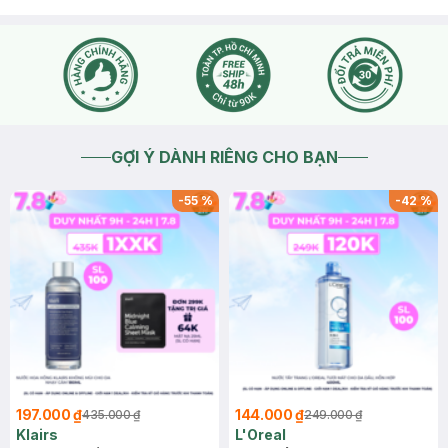
GỢI Ý DÀNH RIÊNG CHO BẠN
-
55
%
-
42
%
197.000 ₫
144.000 ₫
435.000 ₫
249.000 ₫
Klairs
L'Oreal