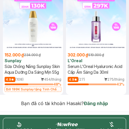
152.000 ₫
302.000 ₫
234.000 ₫
519.000 ₫
Sunplay
L'Oreal
Sữa Chống Nắng Sunplay Skin
Serum L'Oreal Hyaluronic Acid
Aqua Dưỡng Da Sáng Mịn 55g
Cấp Ẩm Sáng Da 30ml
(108)
454/tháng
(27)
275/tháng
4.9
4.9
48
%
43
%
Bill 199K Sunplay tặng Tinh Chất
Chống Nắng 7g trị giá 30K (SL có
hạn)
Bạn đã có tài khoản Hasaki?
Đăng nhập