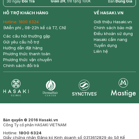
return
nowfree
price
HỖ TRỢ KHÁCH HÀNG
VỀ HASAKI.VN
Hotline:
1800 6324
Giới thiệu Hasaki.vn
(Miễn phí , 08-22h kể cả T7, CN)
Chính sách bảo mật
Điều khoản sử dụng
Các câu hỏi thường gặp
Hasaki cẩm nang
Gửi yêu cầu hỗ trợ
Tuyển dụng
Hướng dẫn đặt hàng
Liên hệ
Phương thức thanh toán
Phương thức vận chuyển
Chính sách đổi trả
Synctives
Clinic
Dermahair
Mastige
Bản quyền © 2016 Hasaki.vn
Công Ty cổ phần HASAKI VIETNAM
Hotline:
1800 6324
Giấy chứng nhận Đăng ký Kinh doanh số 0313612829 do Sở Kế