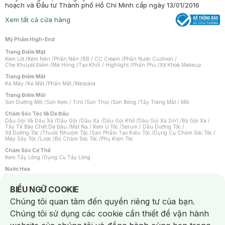
hoạch và Đầu tư Thành phố Hồ Chí Minh cấp ngày 13/01/2016
Xem tất cả cửa hàng
Mỹ Phẩm High-End
Trang Điểm Mặt
Kem Lót
/
Kem Nền
/
Phấn Nền
/
BB / CC Cream
/
Phấn Nước Cushion
/
Che Khuyết Điểm
/
Má Hồng
/
Tạo Khối / Highlight
/
Phấn Phủ
/
Xịt Khoá Makeup
Trang Điểm Mắt
Kẻ Mày
/
Kẻ Mắt
/
Phấn Mắt
/
Mascara
Trang Điểm Môi
Son Dưỡng Môi
/
Son Kem / Tint
/
Son Thỏi
/
Son Bóng
/
Tẩy Trang Mắt / Môi
Chăm Sóc Tóc Và Da Đầu
Dầu Gội Và Dầu Xả
/
Dầu Gội
/
Dầu Xả
/
Dầu Gội Khô
/
Dầu Gội Xả 2in1
/
Bộ Gội Xả
/
Tẩy Tế Bào Chết Da Đầu
/
Mặt Nạ / Kem Ủ Tóc
/
Serum / Dầu Dưỡng Tóc
/
Xịt Dưỡng Tóc
/
Thuốc Nhuộm Tóc
/
Sản Phẩm Tạo Kiểu Tóc
/
Dụng Cụ Chăm Sóc Tóc
/
Máy Sấy Tóc
/
Lược
/
Bộ Chăm Sóc Tóc
/
Phụ Kiện Tóc
Chăm Sóc Cơ Thể
Kem Tẩy Lông
/
Dụng Cụ Tẩy Lông
Nước Hoa
Nước Hoa Nữ
/
Nước Hoa Nam
/
Nước Hoa Cao Cấp
/
Xịt Thơm Toàn Thân
/
Nước Hoa Vùng Kín
Notice about cookies usage
BIỂU NGỮ COOKIE
Chăm Sóc Cá Nhân
Chúng tôi quan tâm đến quyền riêng tư của bạn.
Chống Muỗi
/
Khẩu Trang
/
Máy Massage
/
Mặt Nạ Xông Hơi
/
Nước Rửa Tay
/
Sản Phẩm Chăm Sóc Khác
/
Bàn Chải Đánh Răng
/
Bàn Chải Điện
/
Chúng tôi sử dụng các cookie cần thiết để vận hành
Hỗ Trợ Trắng Răng
/
Kem Đánh Răng
/
Máy Tăm Nước
/
Nước Súc Miệng
/
Tăm / Chỉ Nha Khoa
/
Xịt Thơm Miệng
/
Dung Dịch Vệ Sinh
/
Dưỡng Vùng Kín
/
Khăn Ướt Vệ Sinh Vùng Kín
/
Băng Vệ Sinh
/
Tampon
/
Bọt Cạo Râu
/
Dao Cạo Râu
/