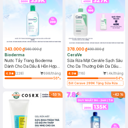
343.000 ₫
378.000 ₫
560.000 ₫
490.000 ₫
Bioderma
CeraVe
Nước Tẩy Trang Bioderma
Sữa Rửa Mặt CeraVe Sạch Sâu
Dành Cho Da Dầu & Hỗn Hợp
Cho Da Thường Đến Da Dầu
500ml
473ml
(228)
698/tháng
(116)
1.4k/tháng
4.9
4.9
56
%
64
%
Bill Cerave 299K Tặng Sữa Rửa
Mặt Cerave 30ml (SL có hạn)
-
53
%
-
42
%