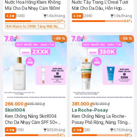
Nước Hoa Hồng Klairs Không
Nước Tẩy Trang L'Oreal Tươi
Mùi Cho Da Nhạy Cảm 180ml
Mát Cho Da Dầu, Hỗn Hợp
400ml
(148)
1.6k/tháng
(298)
1.9k/tháng
4.8
4.8
50
%
64
%
Bill Klairs từ 299k Tặng Mặt Nạ
Làm Dịu Da & Kiểm Soát Dầu Nhờn
25ml (SL Có Hạn)
-
46
%
-
38
%
266.000 ₫
381.000 ₫
495.000 ₫
610.000 ₫
Skin1004
La Roche-Posay
Kem Chống Nắng Skin1004
Kem Chống Nắng La Roche-
Cho Da Nhạy Cảm SPF 50+
Posay Phổ Rộng, Nâng Tông
50ml
Kiềm Dầu 50ml
(119)
905/tháng
(28)
676/tháng
4.8
4.9
64
%
48
%