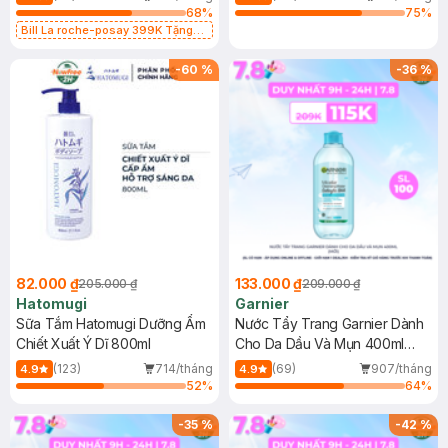
68
%
75
%
Bill La roche-posay 399K Tặng
Gel rửa mặt da dầu nhạy cảm 50ml
(SL có hạn)
-
60
%
-
36
%
82.000 ₫
133.000 ₫
205.000 ₫
209.000 ₫
Hatomugi
Garnier
Sữa Tắm Hatomugi Dưỡng Ẩm
Nước Tẩy Trang Garnier Dành
Chiết Xuất Ý Dĩ 800ml
Cho Da Dầu Và Mụn 400ml
(Mới)
(123)
714/tháng
(69)
907/tháng
4.9
4.9
52
%
64
%
-
35
%
-
42
%