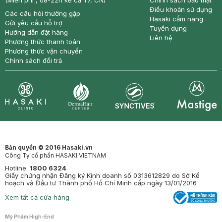
(Miễn phí , 08-22h kể cả T7, CN)
Chính sách bảo mật
Điều khoản sử dụng
Các câu hỏi thường gặp
Hasaki cẩm nang
Gửi yêu cầu hỗ trợ
Tuyển dụng
Hướng dẫn đặt hàng
Liên hệ
Phương thức thanh toán
Phương thức vận chuyển
Chính sách đổi trả
Synctives
Clinic
Dermahair
Mastige
Bản quyền © 2016 Hasaki.vn
Công Ty cổ phần HASAKI VIETNAM
Hotline:
1800 6324
Giấy chứng nhận Đăng ký Kinh doanh số 0313612829 do Sở Kế
hoạch và Đầu tư Thành phố Hồ Chí Minh cấp ngày 13/01/2016
Xem tất cả cửa hàng
Mỹ Phẩm High-End