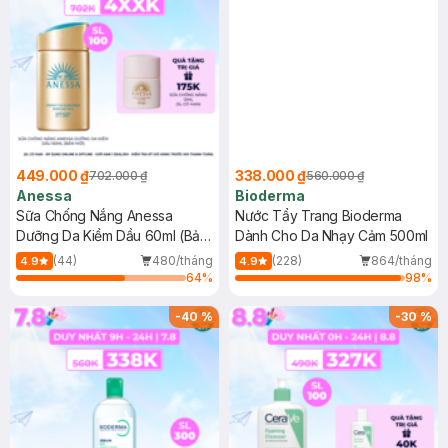
449.000 ₫
338.000 ₫
702.000 ₫
560.000 ₫
Anessa
Bioderma
Sữa Chống Nắng Anessa
Nước Tẩy Trang Bioderma
Dưỡng Da Kiềm Dầu 60ml (Bản
Dành Cho Da Nhạy Cảm 500ml
Mới)
(44)
480/tháng
(228)
864/tháng
4.9
4.9
64
%
98
%
-
40
%
-
30
%