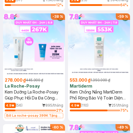
5.0
5.0
12
%
64
%
-
38
%
-
59
%
278.000 ₫
553.000 ₫
445.000 ₫
1.350.000 ₫
La Roche-Posay
Martiderm
Kem Dưỡng La Roche-Posay
Kem Chống Nắng MartiDerm
Giúp Phục Hồi Da Đa Công
Phổ Rộng Bảo Vệ Toàn Diện
Dụng 40ml
40ml
(56)
895/tháng
(110)
251/tháng
4.9
4.9
21
%
75
%
Bill La roche-posay 399K Tặng
Gel rửa mặt da dầu nhạy cảm 50ml
(SL có hạn)
-
60
%
-
49
%