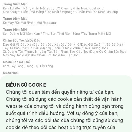
Trang Điểm Mặt
Kem Lót
/
Kem Nền
/
Phấn Nền
/
BB / CC Cream
/
Phấn Nước Cushion
/
Che Khuyết Điểm
/
Má Hồng
/
Tạo Khối / Highlight
/
Phấn Phủ
/
Xịt Khoá Makeup
Trang Điểm Mắt
Kẻ Mày
/
Kẻ Mắt
/
Phấn Mắt
/
Mascara
Trang Điểm Môi
Son Dưỡng Môi
/
Son Kem / Tint
/
Son Thỏi
/
Son Bóng
/
Tẩy Trang Mắt / Môi
Chăm Sóc Tóc Và Da Đầu
Dầu Gội Và Dầu Xả
/
Dầu Gội
/
Dầu Xả
/
Dầu Gội Khô
/
Dầu Gội Xả 2in1
/
Bộ Gội Xả
/
Tẩy Tế Bào Chết Da Đầu
/
Mặt Nạ / Kem Ủ Tóc
/
Serum / Dầu Dưỡng Tóc
/
Xịt Dưỡng Tóc
/
Thuốc Nhuộm Tóc
/
Sản Phẩm Tạo Kiểu Tóc
/
Dụng Cụ Chăm Sóc Tóc
/
Máy Sấy Tóc
/
Lược
/
Bộ Chăm Sóc Tóc
/
Phụ Kiện Tóc
Chăm Sóc Cơ Thể
Kem Tẩy Lông
/
Dụng Cụ Tẩy Lông
Nước Hoa
Nước Hoa Nữ
/
Nước Hoa Nam
/
Nước Hoa Cao Cấp
/
Xịt Thơm Toàn Thân
/
Nước Hoa Vùng Kín
Notice about cookies usage
BIỂU NGỮ COOKIE
Chăm Sóc Cá Nhân
Chúng tôi quan tâm đến quyền riêng tư của bạn.
Chống Muỗi
/
Khẩu Trang
/
Máy Massage
/
Mặt Nạ Xông Hơi
/
Nước Rửa Tay
/
Sản Phẩm Chăm Sóc Khác
/
Bàn Chải Đánh Răng
/
Bàn Chải Điện
/
Chúng tôi sử dụng các cookie cần thiết để vận hành
Hỗ Trợ Trắng Răng
/
Kem Đánh Răng
/
Máy Tăm Nước
/
Nước Súc Miệng
/
Tăm / Chỉ Nha Khoa
/
Xịt Thơm Miệng
/
Dung Dịch Vệ Sinh
/
Dưỡng Vùng Kín
/
website của chúng tôi và đồng hành cùng bạn trong
Khăn Ướt Vệ Sinh Vùng Kín
/
Băng Vệ Sinh
/
Tampon
/
Bọt Cạo Râu
/
Dao Cạo Râu
/
Máy Cạo Râu
suốt quá trình điều hướng. Với sự đồng ý của bạn,
Vấn Đề Về Da
chúng tôi và các đối tác của chúng tôi cũng sử dụng
Da Dầu / Lỗ Chân Lông To
/
Da Khô / Mất Nước
/
Da Lão Hóa
/
Da Mụn
/
Da Nhạy Cảm / Kích Ứng
/
Da Xỉn Màu
/
Thâm / Nám / Tàn Nhang
/
cookie để theo dõi các hoạt động trực tuyến của
Quầng Thâm & Bọng Mắt
/
Sẹo
/
Viêm Da Cơ Địa