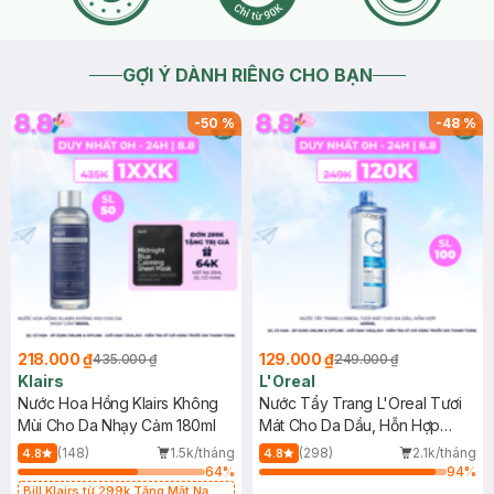
GỢI Ý DÀNH RIÊNG CHO BẠN
-
50
%
-
48
%
218.000 ₫
129.000 ₫
435.000 ₫
249.000 ₫
Klairs
L'Oreal
Nước Hoa Hồng Klairs Không
Nước Tẩy Trang L'Oreal Tươi
Mùi Cho Da Nhạy Cảm 180ml
Mát Cho Da Dầu, Hỗn Hợp
400ml
(148)
1.5k/tháng
(298)
2.1k/tháng
4.8
4.8
64
%
94
%
Bill Klairs từ 299k Tặng Mặt Nạ