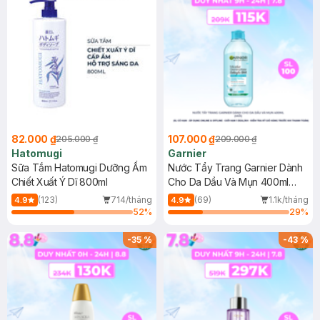
82.000 ₫
107.000 ₫
205.000 ₫
209.000 ₫
Hatomugi
Garnier
Sữa Tắm Hatomugi Dưỡng Ẩm
Nước Tẩy Trang Garnier Dành
Chiết Xuất Ý Dĩ 800ml
Cho Da Dầu Và Mụn 400ml
(Mới)
(123)
714/tháng
(69)
1.1k/tháng
4.9
4.9
52
%
29
%
-
35
%
-
43
%