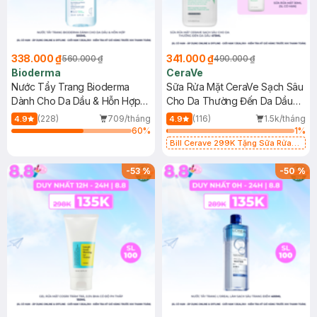
338.000 ₫
341.000 ₫
560.000 ₫
490.000 ₫
Bioderma
CeraVe
Nước Tẩy Trang Bioderma
Sữa Rửa Mặt CeraVe Sạch Sâu
Dành Cho Da Dầu & Hỗn Hợp
Cho Da Thường Đến Da Dầu
500ml
473ml
(228)
709/tháng
(116)
1.5k/tháng
4.9
4.9
60
%
1
%
Bill Cerave 299K Tặng Sữa Rửa
Mặt Cerave 30ml (SL có hạn)
-
53
%
-
50
%