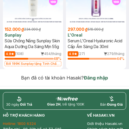
152.000 ₫
297.000 ₫
234.000 ₫
519.000 ₫
Sunplay
L'Oreal
Sữa Chống Nắng Sunplay Skin
Serum L'Oreal Hyaluronic Acid
Aqua Dưỡng Da Sáng Mịn 55g
Cấp Ẩm Sáng Da 30ml
(108)
454/tháng
(27)
279/tháng
4.9
4.9
48
%
44
%
Bill 199K Sunplay tặng Tinh Chất
Chống Nắng 7g trị giá 30K (SL có
hạn)
Bạn đã có tài khoản Hasaki?
Đăng nhập
return
nowfree
price
HỖ TRỢ KHÁCH HÀNG
VỀ HASAKI.VN
Hotline:
1800 6324
Giới thiệu Hasaki.vn