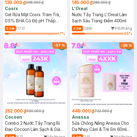
139.000 ₫
145.000 ₫
298.000 ₫
289.000 ₫
Cosrx
L'Oreal
Gel Rửa Mặt Cosrx Tràm Trà,
Nước Tẩy Trang L'Oreal Làm
0.5% BHA Có Độ pH Thấp
Sạch Sâu Trang Điểm 400ml
150ml
(173)
(298)
916/tháng
5.0
4.8
7
%
25
%
-
57
%
-
36
%
252.000 ₫
449.000 ₫
590.000 ₫
702.000 ₫
Cocoon
Anessa
Combo 2 Nước Tẩy Trang Bí
Sữa Chống Nắng Anessa Cho
Đao Cocoon Làm Sạch & Giảm
Da Nhạy Cảm & Trẻ Em 60ml
Dầu 500ml
(Mới)
(57)
1.5k/tháng
(23)
394/tháng