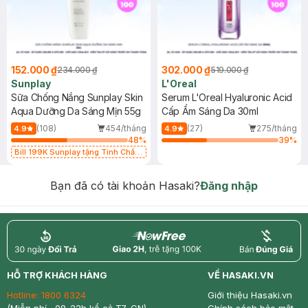
152.000 ₫
302.000 ₫
234.000 ₫
519.000 ₫
Sunplay
L'Oreal
Sữa Chống Nắng Sunplay Skin
Serum L'Oreal Hyaluronic Acid
Aqua Dưỡng Da Sáng Mịn 55g
Cấp Ẩm Sáng Da 30ml
(108)
454/tháng
(27)
275/tháng
4.9
4.9
48
%
39
%
Bill 199K Sunplay tặng Tinh Chất
Chống Nắng 7g trị giá 30K (SL có
hạn)
Bạn đã có tài khoản Hasaki?
Đăng nhập
return
nowfree
price
HỖ TRỢ KHÁCH HÀNG
VỀ HASAKI.VN
Hotline:
1800 6324
Giới thiệu Hasaki.vn