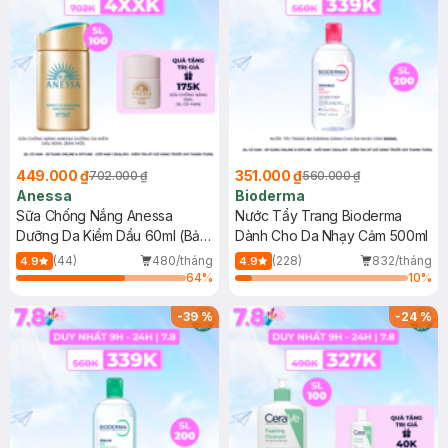
449.000 ₫
351.000 ₫
702.000 ₫
560.000 ₫
Anessa
Bioderma
Sữa Chống Nắng Anessa
Nước Tẩy Trang Bioderma
Dưỡng Da Kiềm Dầu 60ml (Bản
Dành Cho Da Nhạy Cảm 500ml
Mới)
(44)
480/tháng
(228)
832/tháng
4.9
4.9
64
%
10
%
-
39
%
-
24
%