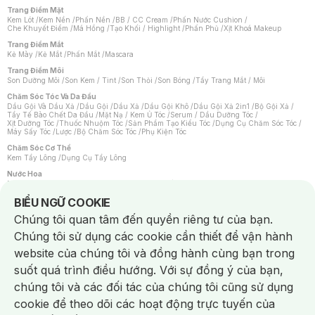
Trang Điểm Mặt
Kem Lót
/
Kem Nền
/
Phấn Nền
/
BB / CC Cream
/
Phấn Nước Cushion
/
Che Khuyết Điểm
/
Má Hồng
/
Tạo Khối / Highlight
/
Phấn Phủ
/
Xịt Khoá Makeup
Trang Điểm Mắt
Kẻ Mày
/
Kẻ Mắt
/
Phấn Mắt
/
Mascara
Trang Điểm Môi
Son Dưỡng Môi
/
Son Kem / Tint
/
Son Thỏi
/
Son Bóng
/
Tẩy Trang Mắt / Môi
Chăm Sóc Tóc Và Da Đầu
Dầu Gội Và Dầu Xả
/
Dầu Gội
/
Dầu Xả
/
Dầu Gội Khô
/
Dầu Gội Xả 2in1
/
Bộ Gội Xả
/
Tẩy Tế Bào Chết Da Đầu
/
Mặt Nạ / Kem Ủ Tóc
/
Serum / Dầu Dưỡng Tóc
/
Xịt Dưỡng Tóc
/
Thuốc Nhuộm Tóc
/
Sản Phẩm Tạo Kiểu Tóc
/
Dụng Cụ Chăm Sóc Tóc
/
Máy Sấy Tóc
/
Lược
/
Bộ Chăm Sóc Tóc
/
Phụ Kiện Tóc
Chăm Sóc Cơ Thể
Kem Tẩy Lông
/
Dụng Cụ Tẩy Lông
Nước Hoa
Nước Hoa Nữ
/
Nước Hoa Nam
/
Nước Hoa Cao Cấp
/
Xịt Thơm Toàn Thân
/
Nước Hoa Vùng Kín
Notice about cookies usage
BIỂU NGỮ COOKIE
Chăm Sóc Cá Nhân
Chúng tôi quan tâm đến quyền riêng tư của bạn.
Chống Muỗi
/
Khẩu Trang
/
Máy Massage
/
Mặt Nạ Xông Hơi
/
Nước Rửa Tay
/
Sản Phẩm Chăm Sóc Khác
/
Bàn Chải Đánh Răng
/
Bàn Chải Điện
/
Chúng tôi sử dụng các cookie cần thiết để vận hành
Hỗ Trợ Trắng Răng
/
Kem Đánh Răng
/
Máy Tăm Nước
/
Nước Súc Miệng
/
Tăm / Chỉ Nha Khoa
/
Xịt Thơm Miệng
/
Dung Dịch Vệ Sinh
/
Dưỡng Vùng Kín
/
website của chúng tôi và đồng hành cùng bạn trong
Khăn Ướt Vệ Sinh Vùng Kín
/
Băng Vệ Sinh
/
Tampon
/
Bọt Cạo Râu
/
Dao Cạo Râu
/
Máy Cạo Râu
suốt quá trình điều hướng. Với sự đồng ý của bạn,
Vấn Đề Về Da
chúng tôi và các đối tác của chúng tôi cũng sử dụng
Da Dầu / Lỗ Chân Lông To
/
Da Khô / Mất Nước
/
Da Lão Hóa
/
Da Mụn
/
Da Nhạy Cảm / Kích Ứng
/
Da Xỉn Màu
/
Thâm / Nám / Tàn Nhang
/
cookie để theo dõi các hoạt động trực tuyến của
Quầng Thâm & Bọng Mắt
/
Sẹo
/
Viêm Da Cơ Địa