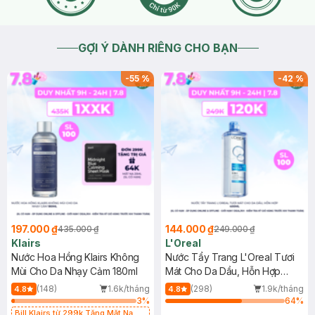
GỢI Ý DÀNH RIÊNG CHO BẠN
-
55
%
-
42
%
197.000 ₫
144.000 ₫
435.000 ₫
249.000 ₫
Klairs
L'Oreal
Nước Hoa Hồng Klairs Không
Nước Tẩy Trang L'Oreal Tươi
Mùi Cho Da Nhạy Cảm 180ml
Mát Cho Da Dầu, Hỗn Hợp
400ml
(148)
1.6k/tháng
(298)
1.9k/tháng
4.8
4.8
3
%
64
%
Bill Klairs từ 299k Tặng Mặt Nạ