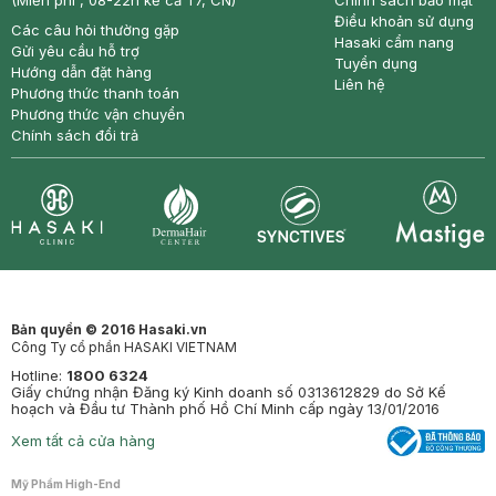
(Miễn phí , 08-22h kể cả T7, CN)
Chính sách bảo mật
Điều khoản sử dụng
Các câu hỏi thường gặp
Hasaki cẩm nang
Gửi yêu cầu hỗ trợ
Tuyển dụng
Hướng dẫn đặt hàng
Liên hệ
Phương thức thanh toán
Phương thức vận chuyển
Chính sách đổi trả
Synctives
Clinic
Dermahair
Mastige
Bản quyền © 2016 Hasaki.vn
Công Ty cổ phần HASAKI VIETNAM
Hotline:
1800 6324
Giấy chứng nhận Đăng ký Kinh doanh số 0313612829 do Sở Kế
hoạch và Đầu tư Thành phố Hồ Chí Minh cấp ngày 13/01/2016
Xem tất cả cửa hàng
Mỹ Phẩm High-End