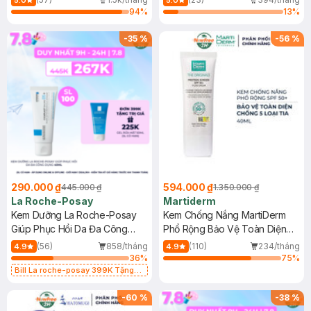
5.0
5.0
94
%
13
%
-
35
%
-
56
%
290.000 ₫
594.000 ₫
445.000 ₫
1.350.000 ₫
La Roche-Posay
Martiderm
Kem Dưỡng La Roche-Posay
Kem Chống Nắng MartiDerm
Giúp Phục Hồi Da Đa Công
Phổ Rộng Bảo Vệ Toàn Diện
Dụng 40ml
40ml
(56)
858/tháng
(110)
234/tháng
4.9
4.9
36
%
75
%
Bill La roche-posay 399K Tặng
Gel rửa mặt da dầu nhạy cảm 50ml
(SL có hạn)
-
60
%
-
38
%