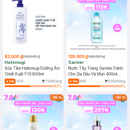
82.000 ₫
129.000 ₫
205.000 ₫
209.000 ₫
Hatomugi
Garnier
Sữa Tắm Hatomugi Dưỡng Ẩm
Nước Tẩy Trang Garnier Dành
Chiết Xuất Ý Dĩ 800ml
Cho Da Dầu Và Mụn 400ml
(Mới)
(123)
714/tháng
(69)
935/tháng
4.9
4.9
52
%
64
%
-
35
%
-
42
%