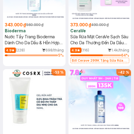
343.000 ₫
373.000 ₫
560.000 ₫
490.000 ₫
Bioderma
CeraVe
Nước Tẩy Trang Bioderma
Sữa Rửa Mặt CeraVe Sạch Sâu
Dành Cho Da Dầu & Hỗn Hợp
Cho Da Thường Đến Da Dầu
500ml
473ml
(228)
698/tháng
(116)
1.4k/tháng
4.9
4.9
5
%
64
%
Bill Cerave 299K Tặng Sữa Rửa
Mặt Cerave 30ml (SL có hạn)
-
53
%
-
42
%