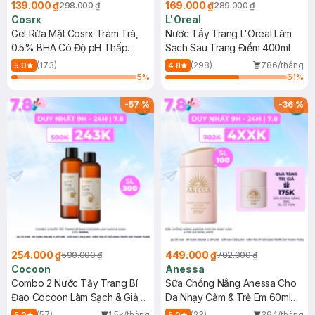
139.000 ₫
169.000 ₫
298.000 ₫
289.000 ₫
Cosrx
L'Oreal
Gel Rửa Mặt Cosrx Tràm Trà,
Nước Tẩy Trang L'Oreal Làm
0.5% BHA Có Độ pH Thấp
Sạch Sâu Trang Điểm 400ml
150ml
(173)
(298)
786/tháng
5.0
4.8
5
%
61
%
-
57
%
-
36
%
254.000 ₫
449.000 ₫
590.000 ₫
702.000 ₫
Cocoon
Anessa
Combo 2 Nước Tẩy Trang Bí
Sữa Chống Nắng Anessa Cho
Đao Cocoon Làm Sạch & Giảm
Da Nhạy Cảm & Trẻ Em 60ml
Dầu 500ml
(Mới)
(57)
1.5k/tháng
(23)
394/tháng