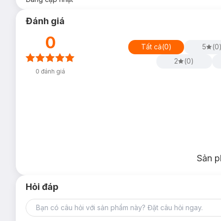
Đánh giá
0
Tất cả
(
0
)
5
(
0
2
(
0
)
0
đánh giá
Sản p
Hỏi đáp