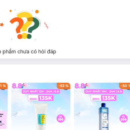
n phẩm chưa có hỏi đáp
1
%
-
53
%
-
50