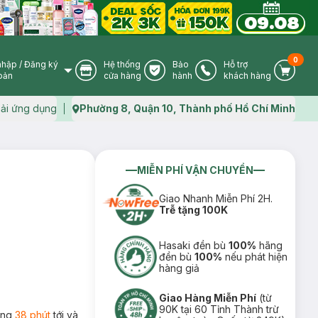
0
nhập
/
Đăng ký
Hệ thống
Bảo
Hỗ trợ
User Icon
Store Icon
Warranty Icon
Phone Icon
Cart I
oản
cửa hàng
hành
khách hàng
ải ứng dụng
Phường 8, Quận 10, Thành phố Hồ Chí Minh
Map icon
MIỄN PHÍ VẬN CHUYỂN
Giao Nhanh Miễn Phí 2H.
Trễ tặng 100K
Hasaki đền bù
100%
hãng
đền bù
100%
nếu phát hiện
hàng giả
Giao Hàng Miễn Phí
(từ
90K tại 60 Tỉnh Thành trừ
rong
38 phút
tới và