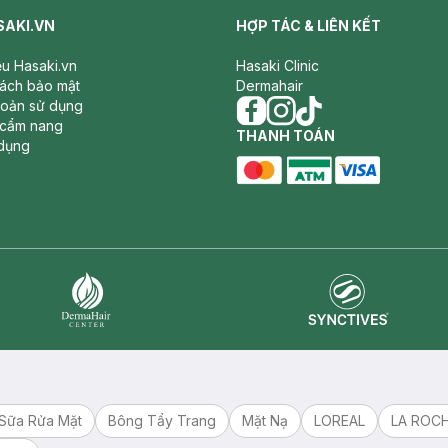
SAKI.VN
HỢP TÁC & LIÊN KẾT
iệu Hasaki.vn
Hasaki Clinic
sách bảo mật
Dermahair
hoản sử dụng
 cẩm nang
facebook
THANH TOÁN
instagram
tiktok
dụng
master card
ATM card
visa card
Synctives
Dermahair
Sữa Rửa Mặt
Bông Tẩy Trang
Mặt Nạ
LOREAL
LA ROC