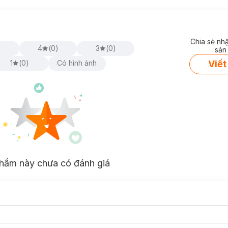
Chia sẻ nh
)
4
(
0
)
3
(
0
)
sản
Viết
1
(
0
)
Có hình ảnh
hẩm này chưa có đánh giá