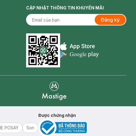
CẬP NHẬT THÔNG TIN KHUYẾN MÃI
Đăng ký
Appstore icon
Goolge Play icon
Mastige
Được chứng nhận
HE POSAY
Son