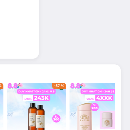
%
-
57
%
-
41
%