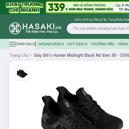
Kem Chống Nắng
Tẩy Trang
Sữa Rửa
Logo
DANH MỤC
HASAKI DEALS
HOT DEALS
THƯƠNG HIỆU
HÀNG 
Hamburger icon
Trang chủ
Giày Biti's Hunter Midnight Black Nữ Đen 36 - D