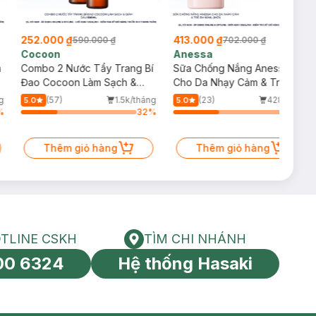
252.000 ₫
413.000 ₫
590.000 ₫
702.000 ₫
Cocoon
Anessa
m
Combo 2 Nước Tẩy Trang Bí
Sữa Chống Nắng Anessa
Đao Cocoon Làm Sạch &
Cho Da Nhạy Cảm & Trẻ Em
Giảm Dầu 500ml
60ml (Mới)
g
(57)
1.5k/tháng
(23)
428/tháng
5.0
5.0
%
32
%
39
%
Thêm giỏ hàng
Thêm giỏ hàng
TLINE CSKH
TÌM CHI NHÁNH
HOTLINE CSKH
Tìm chi nhánh
00 6324
Hệ thống Hasaki
tín toàn cầu