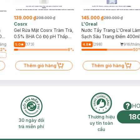
139.000 ₫
145.000 ₫
298.000 ₫
289.000 ₫
Cosrx
L'Oreal
h
Gel Rửa Mặt Cosrx Tràm Trà,
Nước Tẩy Trang L'Oreal Là
Da
0.5% BHA Có Độ pH Thấp
Sạch Sâu Trang Điểm 400ml
150ml
háng
(173)
(298)
916/thán
5.0
4.8
2
%
8
%
50
a
Thêm giỏ hàng
Thêm giỏ hàng
HO
18
n phí 2H
30 ngày đổi trả miễn phí
Thương hiệu uy 
Thương hiệu
30 ngày đổi
uy tín toàn
trả miễn phí
cầu