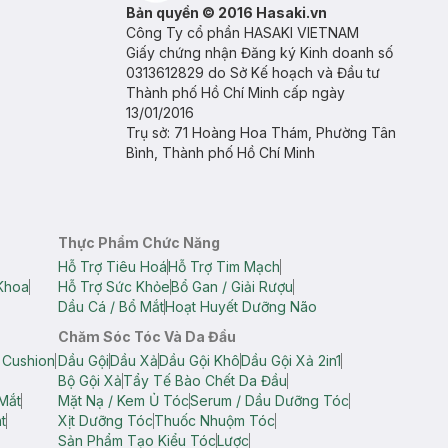
Bản quyền © 2016 Hasaki.vn
Công Ty cổ phần HASAKI VIETNAM
Giấy chứng nhận Đăng ký Kinh doanh số
0313612829 do Sở Kế hoạch và Đầu tư
Thành phố Hồ Chí Minh cấp ngày
13/01/2016
Trụ sở: 71 Hoàng Hoa Thám, Phường Tân
Bình, Thành phố Hồ Chí Minh
Thực Phẩm Chức Năng
Hỗ Trợ Tiêu Hoá
Hỗ Trợ Tim Mạch
Khoa
Hỗ Trợ Sức Khỏe
Bổ Gan / Giải Rượu
Dầu Cá / Bổ Mắt
Hoạt Huyết Dưỡng Não
Chăm Sóc Tóc Và Da Đầu
 Cushion
Dầu Gội
Dầu Xả
Dầu Gội Khô
Dầu Gội Xả 2in1
Bộ Gội Xả
Tẩy Tế Bào Chết Da Đầu
Mắt
Mặt Nạ / Kem Ủ Tóc
Serum / Dầu Dưỡng Tóc
t
Xịt Dưỡng Tóc
Thuốc Nhuộm Tóc
Sản Phẩm Tạo Kiểu Tóc
Lược