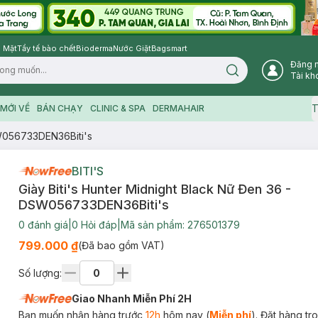
 Mặt
Tẩy tế bào chết
Bioderma
Nước Giặt
Bagsmart
Đăng 
Search icon
Tài kh
T
MỚI VỀ
BÁN CHẠY
CLINIC & SPA
DERMAHAIR
SW056733DEN36Biti's
BITI'S
Giày Biti's Hunter Midnight Black Nữ Đen 36 -
DSW056733DEN36Biti's
0
đánh giá
|
0
Hỏi đáp
|
Mã sản phẩm:
276501379
799.000 ₫
(Đã bao gồm VAT)
Số lượng:
Giao Nhanh Miễn Phí 2H
Bạn muốn nhận hàng trước
12h
hôm nay (
Miễn phí
). Đặt hàng t