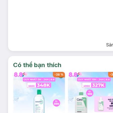
Sả
Có thể bạn thích
-
38
%
-
38
%
-
3