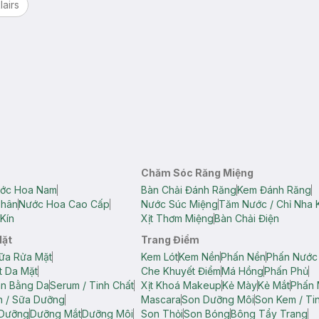
lairs
Chăm Sóc Răng Miệng
ớc Hoa Nam
Bàn Chải Đánh Răng
Kem Đánh Răng
Thân
Nước Hoa Cao Cấp
Nước Súc Miệng
Tăm Nước / Chỉ Nha 
Kín
Xịt Thơm Miệng
Bàn Chải Điện
Mặt
Trang Điểm
ữa Rửa Mặt
Kem Lót
Kem Nền
Phấn Nền
Phấn Nước
t Da Mặt
Che Khuyết Điểm
Má Hồng
Phấn Phủ
ân Bằng Da
Serum / Tinh Chất
Xịt Khoá Makeup
Kẻ Mày
Kẻ Mắt
Phấn 
n / Sữa Dưỡng
Mascara
Son Dưỡng Môi
Son Kem / Tin
 Dưỡng
Dưỡng Mắt
Dưỡng Môi
Son Thỏi
Son Bóng
Bông Tẩy Trang