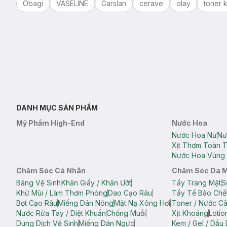
Obagi
VASELINE
Carslan
cerave
olay
toner k
DANH MỤC SẢN PHẨM
Mỹ Phẩm High-End
Nước Hoa
Nước Hoa Nữ
Nư
Xịt Thơm Toàn 
Nước Hoa Vùng 
Chăm Sóc Cá Nhân
Chăm Sóc Da 
Băng Vệ Sinh
Khăn Giấy / Khăn Ướt
Tẩy Trang Mặt
S
Khử Mùi / Làm Thơm Phòng
Dao Cạo Râu
Tẩy Tế Bào Chế
Bọt Cạo Râu
Miếng Dán Nóng
Mặt Nạ Xông Hơi
Toner / Nước C
Nước Rửa Tay / Diệt Khuẩn
Chống Muỗi
Xịt Khoáng
Lotio
Dung Dịch Vệ Sinh
Miếng Dán Ngực
Kem / Gel / Dầu