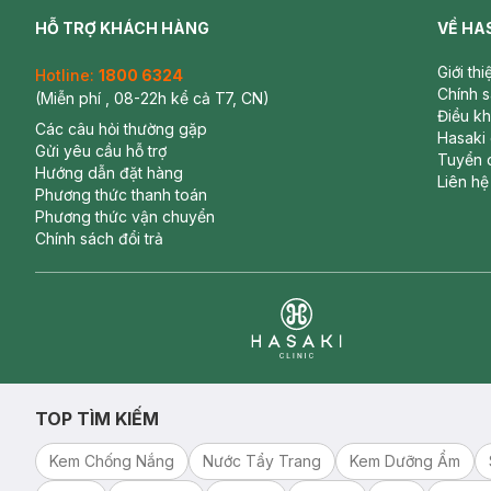
HỖ TRỢ KHÁCH HÀNG
VỀ HA
Giới th
Hotline:
1800 6324
Chính 
(Miễn phí , 08-22h kể cả T7, CN)
Điều k
Các câu hỏi thường gặp
Hasaki
Gửi yêu cầu hỗ trợ
Tuyển 
Hướng dẫn đặt hàng
Liên hệ
Phương thức thanh toán
Phương thức vận chuyển
Chính sách đổi trả
Clinic
TOP TÌM KIẾM
Kem Chống Nắng
Nước Tẩy Trang
Kem Dưỡng Ẩm