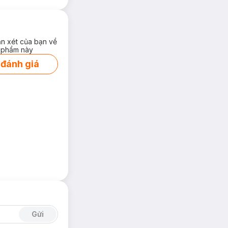
ận xét của bạn về
 phẩm này
 đánh giá
Gửi