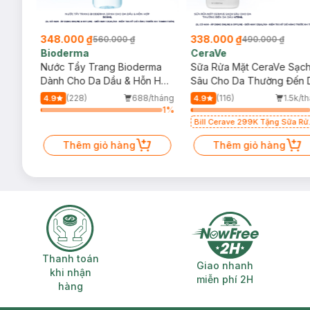
348.000 ₫
338.000 ₫
560.000 ₫
490.000 ₫
Bioderma
CeraVe
rma
Nước Tẩy Trang Bioderma
Sữa Rửa Mặt CeraVe Sạc
m
Dành Cho Da Dầu & Hỗn Hợp
Sâu Cho Da Thường Đến 
500ml
Dầu 473ml
/tháng
(228)
688/tháng
(116)
1.5k/t
4.9
4.9
3
%
1
%
Bill Cerave 299K Tặng Sữa Rử
Mặt Cerave 30ml (SL có hạn)
Thêm giỏ hàng
Thêm giỏ hàng
Thanh toán khi nhận hàng
Giao nhanh miễ
Thanh toán
Giao nhanh
khi nhận
miễn phí 2H
hàng