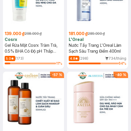
139.000 ₫
181.000 ₫
298.000 ₫
289.000 ₫
Cosrx
L'Oreal
Gel Rửa Mặt Cosrx Tràm Trà,
Nước Tẩy Trang L'Oreal Làm
0.5% BHA Có Độ pH Thấp
Sạch Sâu Trang Điểm 400ml
150ml
(173)
(298)
734/tháng
5.0
4.8
11
%
64
%
-
57
%
-
40
%