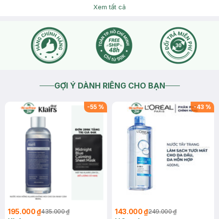
Xem tất cả
GỢI Ý DÀNH RIÊNG CHO BẠN
-
55
%
-
43
%
195.000 ₫
143.000 ₫
435.000 ₫
249.000 ₫