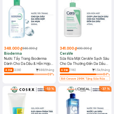
348.000 ₫
341.000 ₫
560.000 ₫
490.000 ₫
Bioderma
CeraVe
Nước Tẩy Trang Bioderma
Sữa Rửa Mặt CeraVe Sạch Sâu
Dành Cho Da Dầu & Hỗn Hợp
Cho Da Thường Đến Da Dầu
500ml
473ml
(228)
688/tháng
(116)
1.5k/tháng
4.9
4.9
69
%
84
%
Bill Cerave 299K Tặng Sữa Rửa
Mặt Cerave 30ml (SL có hạn)
-
53
%
-
37
%