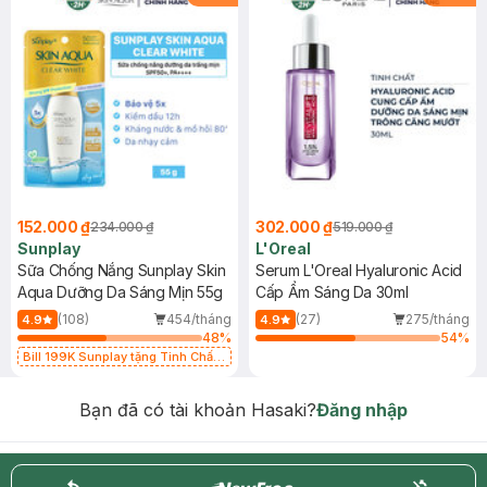
152.000 ₫
302.000 ₫
234.000 ₫
519.000 ₫
Sunplay
L'Oreal
Sữa Chống Nắng Sunplay Skin
Serum L'Oreal Hyaluronic Acid
Aqua Dưỡng Da Sáng Mịn 55g
Cấp Ẩm Sáng Da 30ml
(108)
454/tháng
(27)
275/tháng
4.9
4.9
48
%
54
%
Bill 199K Sunplay tặng Tinh Chất
Chống Nắng 7g trị giá 30K (SL có
hạn)
Bạn đã có tài khoản Hasaki?
Đăng nhập