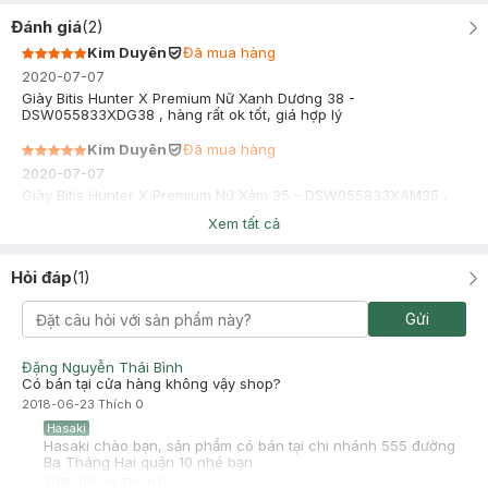
Đánh giá
(
2
)
Kim Duyên
Đã mua hàng
2020-07-07
Giày Bitis Hunter X Premium Nữ Xanh Dương 38 -
DSW055833XDG38 , hàng rất ok tốt, giá hợp lý
Kim Duyên
Đã mua hàng
2020-07-07
Giày Bitis Hunter X Premium Nữ Xám 35 - DSW055833XAM35 ,
hàng rất ok tốt, giá hợp lý
Xem tất cả
Hỏi đáp
(
1
)
Gửi
Đặng Nguyễn Thái Bình
Có bán tại cửa hàng không vậy shop?
2018-06-23
Thích
0
Hasaki
Hasaki chào bạn, sản phẩm có bán tại chi nhánh 555 đường
Ba Tháng Hai quận 10 nhé bạn
2018-06-24
Thích
0