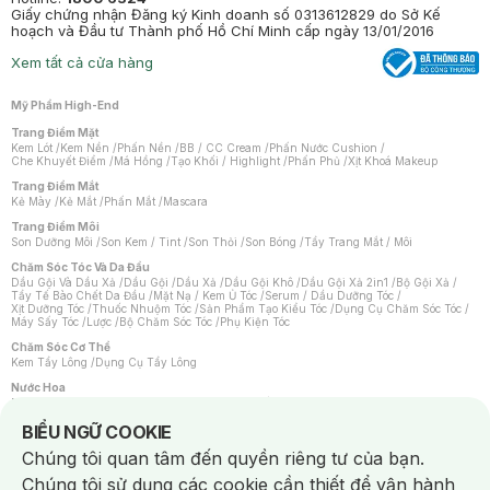
Giấy chứng nhận Đăng ký Kinh doanh số 0313612829 do Sở Kế
hoạch và Đầu tư Thành phố Hồ Chí Minh cấp ngày 13/01/2016
Xem tất cả cửa hàng
Mỹ Phẩm High-End
Trang Điểm Mặt
Kem Lót
/
Kem Nền
/
Phấn Nền
/
BB / CC Cream
/
Phấn Nước Cushion
/
Che Khuyết Điểm
/
Má Hồng
/
Tạo Khối / Highlight
/
Phấn Phủ
/
Xịt Khoá Makeup
Trang Điểm Mắt
Kẻ Mày
/
Kẻ Mắt
/
Phấn Mắt
/
Mascara
Trang Điểm Môi
Son Dưỡng Môi
/
Son Kem / Tint
/
Son Thỏi
/
Son Bóng
/
Tẩy Trang Mắt / Môi
Chăm Sóc Tóc Và Da Đầu
Dầu Gội Và Dầu Xả
/
Dầu Gội
/
Dầu Xả
/
Dầu Gội Khô
/
Dầu Gội Xả 2in1
/
Bộ Gội Xả
/
Tẩy Tế Bào Chết Da Đầu
/
Mặt Nạ / Kem Ủ Tóc
/
Serum / Dầu Dưỡng Tóc
/
Xịt Dưỡng Tóc
/
Thuốc Nhuộm Tóc
/
Sản Phẩm Tạo Kiểu Tóc
/
Dụng Cụ Chăm Sóc Tóc
/
Máy Sấy Tóc
/
Lược
/
Bộ Chăm Sóc Tóc
/
Phụ Kiện Tóc
Chăm Sóc Cơ Thể
Kem Tẩy Lông
/
Dụng Cụ Tẩy Lông
Nước Hoa
Nước Hoa Nữ
/
Nước Hoa Nam
/
Nước Hoa Cao Cấp
/
Xịt Thơm Toàn Thân
/
Nước Hoa Vùng Kín
Notice about cookies usage
BIỂU NGỮ COOKIE
Chăm Sóc Cá Nhân
Chúng tôi quan tâm đến quyền riêng tư của bạn.
Chống Muỗi
/
Khẩu Trang
/
Máy Massage
/
Mặt Nạ Xông Hơi
/
Nước Rửa Tay
/
Sản Phẩm Chăm Sóc Khác
/
Bàn Chải Đánh Răng
/
Bàn Chải Điện
/
Chúng tôi sử dụng các cookie cần thiết để vận hành
Hỗ Trợ Trắng Răng
/
Kem Đánh Răng
/
Máy Tăm Nước
/
Nước Súc Miệng
/