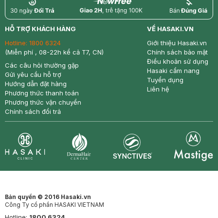
return
nowfree
price
HỖ TRỢ KHÁCH HÀNG
VỀ HASAKI.VN
Hotline:
1800 6324
Giới thiệu Hasaki.vn
(Miễn phí , 08-22h kể cả T7, CN)
Chính sách bảo mật
Điều khoản sử dụng
Các câu hỏi thường gặp
Hasaki cẩm nang
Gửi yêu cầu hỗ trợ
Tuyển dụng
Hướng dẫn đặt hàng
Liên hệ
Phương thức thanh toán
Phương thức vận chuyển
Chính sách đổi trả
Synctives
Clinic
Dermahair
Mastige
Bản quyền © 2016 Hasaki.vn
Công Ty cổ phần HASAKI VIETNAM
Hotline:
1800 6324