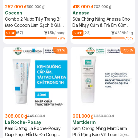
252.000 ₫
418.000 ₫
590.000 ₫
702.000 ₫
Cocoon
Anessa
Combo 2 Nước Tẩy Trang Bí
Sữa Chống Nắng Anessa Cho
Đao Cocoon Làm Sạch & Giảm
Da Nhạy Cảm & Trẻ Em 60ml
Dầu 500ml
(Mới)
(57)
1.5k/tháng
(23)
423/tháng
5.0
5.0
79
%
75
%
-
31
%
-
55
%
308.000 ₫
601.000 ₫
445.000 ₫
1.350.000 ₫
La Roche-Posay
Martiderm
Kem Dưỡng La Roche-Posay
Kem Chống Nắng MartiDerm
Giúp Phục Hồi Da Đa Công
Phổ Rộng Bảo Vệ Toàn Diện