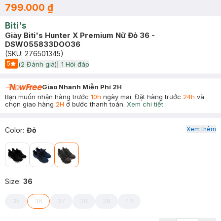
799.000 ₫
Biti's
Giày Biti's Hunter X Premium Nữ Đỏ 36 -
DSW055833DOO36
(SKU:
276501345
)
5
(
2
Đánh giá)
|
1
Hỏi đáp
Start Icon
Giao Nhanh Miễn Phí 2H
Bạn muốn nhận hàng trước
10h
ngày mai. Đặt hàng trước
24h
và
chọn giao hàng
2H
ở bước thanh toán.
Xem chi tiết
Xem thêm
Color
:
Đỏ
Size
:
36
35
36
37
38
39
40