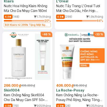
Klairs
L'Oreal
Nước Hoa Hồng Klairs Không
Nước Tẩy Trang L'Oreal Tươi
Mùi Cho Da Nhạy Cảm 180ml
Mát Cho Da Dầu, Hỗn Hợp
400ml
(148)
1.7k/tháng
(298)
1.9k/tháng
4.8
4.8
20
%
64
%
Bill Klairs từ 299k Tặng Mặt Nạ
Làm Dịu Da & Kiểm Soát Dầu Nhờn
25ml (SL Có Hạn)
-
46
%
-
33
%
266.000 ₫
406.000 ₫
495.000 ₫
610.000 ₫
Skin1004
La Roche-Posay
Kem Chống Nắng Skin1004
Kem Chống Nắng La Roche-
Cho Da Nhạy Cảm SPF 50+
Posay Phổ Rộng, Nâng Tông
50ml
Kiềm Dầu 50ml
(119)
905/tháng
(28)
635/tháng
4.8
4.9