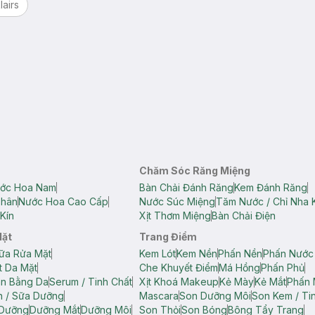
lairs
Chăm Sóc Răng Miệng
ớc Hoa Nam
Bàn Chải Đánh Răng
Kem Đánh Răng
Thân
Nước Hoa Cao Cấp
Nước Súc Miệng
Tăm Nước / Chỉ Nha 
Kín
Xịt Thơm Miệng
Bàn Chải Điện
Mặt
Trang Điểm
ữa Rửa Mặt
Kem Lót
Kem Nền
Phấn Nền
Phấn Nước
t Da Mặt
Che Khuyết Điểm
Má Hồng
Phấn Phủ
ân Bằng Da
Serum / Tinh Chất
Xịt Khoá Makeup
Kẻ Mày
Kẻ Mắt
Phấn 
n / Sữa Dưỡng
Mascara
Son Dưỡng Môi
Son Kem / Tin
 Dưỡng
Dưỡng Mắt
Dưỡng Môi
Son Thỏi
Son Bóng
Bông Tẩy Trang