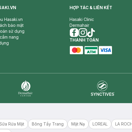
SAKI.VN
HỢP TÁC & LIÊN KẾT
iệu Hasaki.vn
Hasaki Clinic
sách bảo mật
Dermahair
hoản sử dụng
 cẩm nang
facebook
THANH TOÁN
instagram
tiktok
dụng
master card
ATM card
visa card
Synctives
Dermahair
Sữa Rửa Mặt
Bông Tẩy Trang
Mặt Nạ
LOREAL
LA ROC