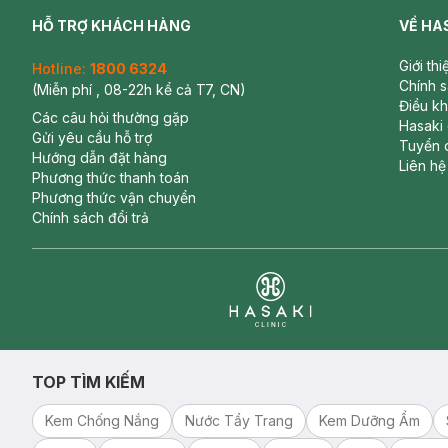
HỖ TRỢ KHÁCH HÀNG
VỀ HA
Giới th
Hotline:
1800 6324
Chính 
(Miễn phí , 08-22h kể cả T7, CN)
Điều k
Các câu hỏi thường gặp
Hasaki
Gửi yêu cầu hỗ trợ
Tuyển 
Hướng dẫn đặt hàng
Liên hệ
Phương thức thanh toán
Phương thức vận chuyển
Chính sách đổi trả
Clinic
TOP TÌM KIẾM
Kem Chống Nắng
Nước Tẩy Trang
Kem Dưỡng Ẩm