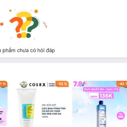
n phẩm chưa có hỏi đáp
1
%
-
53
%
-
42