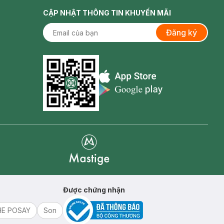
CẬP NHẬT THÔNG TIN KHUYẾN MÃI
Đăng ký
Appstore icon
Goolge Play icon
Mastige
Được chứng nhận
HE POSAY
Son