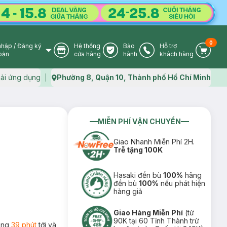
0
nhập
/
Đăng ký
Hệ thống
Bảo
Hỗ trợ
User Icon
Store Icon
Warranty Icon
Phone Icon
Cart I
oản
cửa hàng
hành
khách hàng
ải ứng dụng
Phường 8, Quận 10, Thành phố Hồ Chí Minh
Map icon
MIỄN PHÍ VẬN CHUYỂN
Giao Nhanh Miễn Phí 2H.
Trễ tặng 100K
Hasaki đền bù
100%
hãng
đền bù
100%
nếu phát hiện
hàng giả
Giao Hàng Miễn Phí
(từ
90K tại 60 Tỉnh Thành trừ
rong
39 phút
tới và