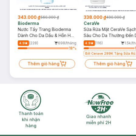
343.000 ₫
338.000 ₫
560.000 ₫
490.000 ₫
Bioderma
CeraVe
rma
Nước Tẩy Trang Bioderma
Sữa Rửa Mặt CeraVe Sạc
m
Dành Cho Da Dầu & Hỗn Hợp
Sâu Cho Da Thường Đến 
500ml
Dầu 473ml
/tháng
(228)
698/tháng
(116)
1.5k/t
4.9
4.9
23
%
18
%
Bill Cerave 299K Tặng Sữa Rử
Mặt Cerave 30ml (SL có hạn)
Thêm giỏ hàng
Thêm giỏ hàng
Thanh toán khi nhận hàng
Giao nhanh miễ
Thanh toán
Giao nhanh
khi nhận
miễn phí 2H
hàng