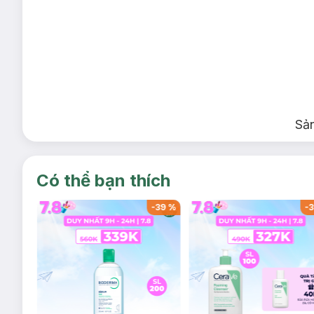
Sả
Có thể bạn thích
-
37
%
-
39
%
-
3