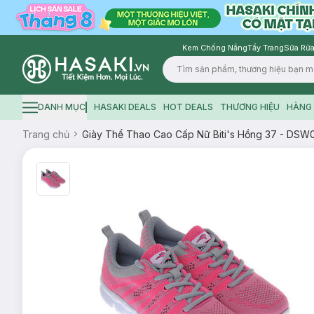
Kem Chống Nắng
Tẩy Trang
Sữa Rửa
Logo
DANH MỤC
HASAKI DEALS
HOT DEALS
THƯƠNG HIỆU
HÀNG 
Hamburger icon
Trang chủ
Giày Thể Thao Cao Cấp Nữ Biti's Hồng 37 - DS