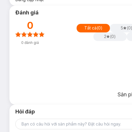
Đánh giá
0
Tất cả
(
0
)
5
(
0
2
(
0
)
0
đánh giá
Sản p
Hỏi đáp