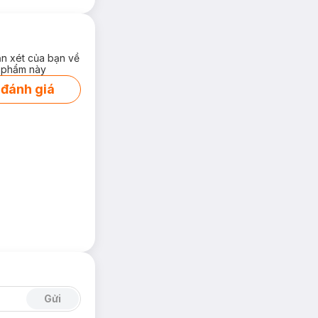
ận xét của bạn về
 phẩm này
 đánh giá
Gửi