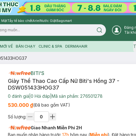
 Mặt
Tẩy tế bào chết
Ariel
Nước Giặt
Bagsmart
Đăng 
Search icon
Tài kh
T
MỚI VỀ
BÁN CHẠY
CLINIC & SPA
DERMAHAIR
W051433HOG37
BITI'S
Giày Thể Thao Cao Cấp Nữ Biti's Hồng 37 -
DSW051433HOG37
0
đánh giá
|
0
Hỏi đáp
|
Mã sản phẩm:
276501278
530.000 ₫
(Đã bao gồm VAT)
Số lượng:
Giao Nhanh Miễn Phí 2H
Bạn muốn nhận hàng trước
17h
hôm nay (
Miễn phí
). Đặt hàng t