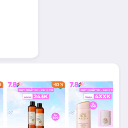
%
-
53
%
-
44
%