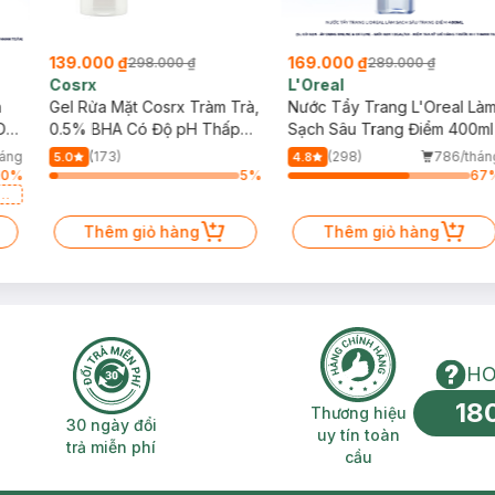
139.000 ₫
169.000 ₫
298.000 ₫
289.000 ₫
Cosrx
L'Oreal
h
Gel Rửa Mặt Cosrx Tràm Trà,
Nước Tẩy Trang L'Oreal Là
Da
0.5% BHA Có Độ pH Thấp
Sạch Sâu Trang Điểm 400ml
150ml
háng
(173)
(298)
786/thán
5.0
4.8
10
%
5
%
67
a
Thêm giỏ hàng
Thêm giỏ hàng
HO
18
n phí 2H
30 ngày đổi trả miễn phí
Thương hiệu uy 
Thương hiệu
30 ngày đổi
uy tín toàn
trả miễn phí
cầu