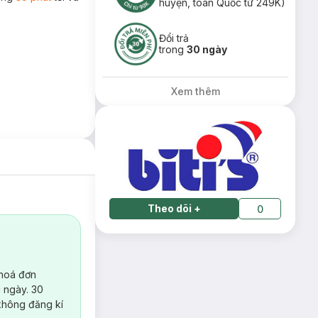
huyện, toàn Quốc từ 249K)
Đổi trả
trong
30 ngày
Xem thêm
Theo dõi
+
0
 hoá đơn
 ngày. 30
không đăng kí