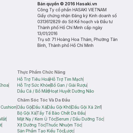
Bản quyền © 2016 Hasaki.vn
Công Ty cổ phần HASAKI VIETNAM
Giấy chứng nhận Đăng ký Kinh doanh số
0313612829 do Sở Kế hoạch và Đầu tư
Thành phố Hồ Chí Minh cấp ngày
13/01/2016
Trụ sở: 71 Hoàng Hoa Thám, Phường Tân
Bình, Thành phố Hồ Chí Minh
Thực Phẩm Chức Năng
Hỗ Trợ Tiêu Hoá
Hỗ Trợ Tim Mạch
Khoa
Hỗ Trợ Sức Khỏe
Bổ Gan / Giải Rượu
Dầu Cá / Bổ Mắt
Hoạt Huyết Dưỡng Não
Chăm Sóc Tóc Và Da Đầu
 Cushion
Dầu Gội
Dầu Xả
Dầu Gội Khô
Dầu Gội Xả 2in1
Bộ Gội Xả
Tẩy Tế Bào Chết Da Đầu
Mắt
Mặt Nạ / Kem Ủ Tóc
Serum / Dầu Dưỡng Tóc
t
Xịt Dưỡng Tóc
Thuốc Nhuộm Tóc
Sản Phẩm Tạo Kiểu Tóc
Lược