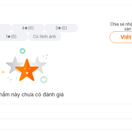
Chia sẻ nh
)
4
(
0
)
3
(
0
)
sản
Viết
1
(
0
)
Có hình ảnh
hẩm này chưa có đánh giá