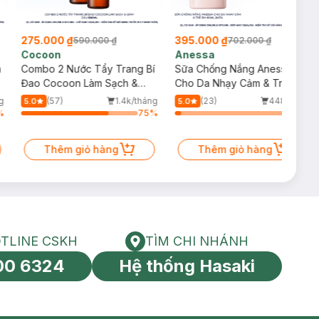
275.000 ₫
395.000 ₫
590.000 ₫
702.000 ₫
Cocoon
Anessa
m
Combo 2 Nước Tẩy Trang Bí
Sữa Chống Nắng Anessa
Đao Cocoon Làm Sạch &
Cho Da Nhạy Cảm & Trẻ Em
Giảm Dầu 500ml
60ml (Mới)
g
(57)
1.4k/tháng
(23)
448/tháng
5.0
5.0
%
75
%
5
%
Thêm giỏ hàng
Thêm giỏ hàng
TLINE CSKH
TÌM CHI NHÁNH
HOTLINE CSKH
Tìm chi nhánh
00 6324
Hệ thống Hasaki
tín toàn cầu