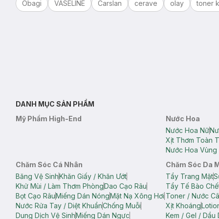
Obagi
VASELINE
Carslan
cerave
olay
toner k
DANH MỤC SẢN PHẨM
Mỹ Phẩm High-End
Nước Hoa
Nước Hoa Nữ
Nư
Xịt Thơm Toàn 
Nước Hoa Vùng 
Chăm Sóc Cá Nhân
Chăm Sóc Da 
Băng Vệ Sinh
Khăn Giấy / Khăn Ướt
Tẩy Trang Mặt
S
Khử Mùi / Làm Thơm Phòng
Dao Cạo Râu
Tẩy Tế Bào Chế
Bọt Cạo Râu
Miếng Dán Nóng
Mặt Nạ Xông Hơi
Toner / Nước C
Nước Rửa Tay / Diệt Khuẩn
Chống Muỗi
Xịt Khoáng
Lotio
Dung Dịch Vệ Sinh
Miếng Dán Ngực
Kem / Gel / Dầu