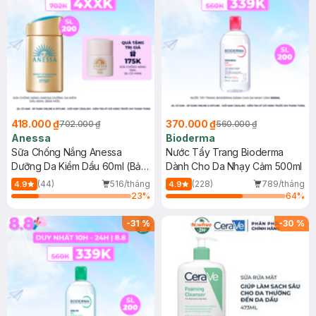
418.000 ₫
370.000 ₫
702.000 ₫
560.000 ₫
Anessa
Bioderma
Sữa Chống Nắng Anessa
Nước Tẩy Trang Bioderma
Dưỡng Da Kiềm Dầu 60ml (Bản
Dành Cho Da Nhạy Cảm 500ml
Mới)
(44)
516/tháng
(228)
789/tháng
4.9
4.9
23
%
64
%
-
31
%
-
30
%