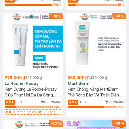
5.0
5.0
96
%
16
%
-
38
%
-
59
%
278.000 ₫
553.000 ₫
445.000 ₫
1.350.000 ₫
La Roche-Posay
Martiderm
Kem Dưỡng La Roche-Posay
Kem Chống Nắng MartiDerm
Giúp Phục Hồi Da Đa Công
Phổ Rộng Bảo Vệ Toàn Diện
Dụng 40ml
40ml
(56)
895/tháng
(110)
251/tháng
4.9
4.9
24
%
75
%
Bill La roche-posay 399K Tặng
Gel rửa mặt da dầu nhạy cảm 50ml
(SL có hạn)
-
60
%
-
49
%