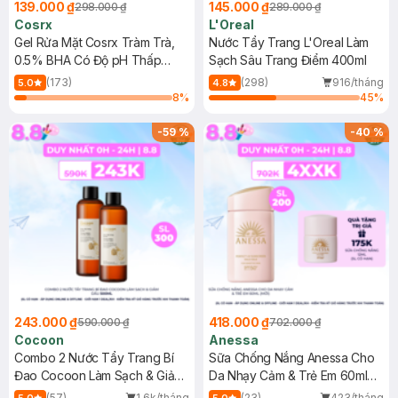
139.000 ₫
145.000 ₫
298.000 ₫
289.000 ₫
Cosrx
L'Oreal
Gel Rửa Mặt Cosrx Tràm Trà,
Nước Tẩy Trang L'Oreal Làm
0.5% BHA Có Độ pH Thấp
Sạch Sâu Trang Điểm 400ml
150ml
(173)
(298)
916/tháng
5.0
4.8
8
%
45
%
-
59
%
-
40
%
243.000 ₫
418.000 ₫
590.000 ₫
702.000 ₫
Cocoon
Anessa
Combo 2 Nước Tẩy Trang Bí
Sữa Chống Nắng Anessa Cho
Đao Cocoon Làm Sạch & Giảm
Da Nhạy Cảm & Trẻ Em 60ml
Dầu 500ml
(Mới)
(57)
1.6k/tháng
(23)
423/tháng