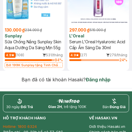
130.000 ₫
297.000 ₫
234.000 ₫
519.000 ₫
Sunplay
L'Oreal
Sữa Chống Nắng Sunplay Skin
Serum L'Oreal Hyaluronic Acid
Aqua Dưỡng Da Sáng Mịn 55g
Cấp Ẩm Sáng Da 30ml
(108)
531/tháng
(27)
279/tháng
4.9
4.9
94
%
24
%
Bill 199K Sunplay tặng Tinh Chất
Chống Nắng 7g trị giá 30K (SL có
hạn)
Bạn đã có tài khoản Hasaki?
Đăng nhập
return
nowfree
price
HỖ TRỢ KHÁCH HÀNG
VỀ HASAKI.VN
Hotline:
1800 6324
Giới thiệu Hasaki.vn