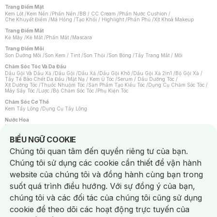
Trang Điểm Mặt
Kem Lót
/
Kem Nền
/
Phấn Nền
/
BB / CC Cream
/
Phấn Nước Cushion
/
Che Khuyết Điểm
/
Má Hồng
/
Tạo Khối / Highlight
/
Phấn Phủ
/
Xịt Khoá Makeup
Trang Điểm Mắt
Kẻ Mày
/
Kẻ Mắt
/
Phấn Mắt
/
Mascara
Trang Điểm Môi
Son Dưỡng Môi
/
Son Kem / Tint
/
Son Thỏi
/
Son Bóng
/
Tẩy Trang Mắt / Môi
Chăm Sóc Tóc Và Da Đầu
Dầu Gội Và Dầu Xả
/
Dầu Gội
/
Dầu Xả
/
Dầu Gội Khô
/
Dầu Gội Xả 2in1
/
Bộ Gội Xả
/
Tẩy Tế Bào Chết Da Đầu
/
Mặt Nạ / Kem Ủ Tóc
/
Serum / Dầu Dưỡng Tóc
/
Xịt Dưỡng Tóc
/
Thuốc Nhuộm Tóc
/
Sản Phẩm Tạo Kiểu Tóc
/
Dụng Cụ Chăm Sóc Tóc
/
Máy Sấy Tóc
/
Lược
/
Bộ Chăm Sóc Tóc
/
Phụ Kiện Tóc
Chăm Sóc Cơ Thể
Kem Tẩy Lông
/
Dụng Cụ Tẩy Lông
Nước Hoa
Nước Hoa Nữ
/
Nước Hoa Nam
/
Nước Hoa Cao Cấp
/
Xịt Thơm Toàn Thân
/
Nước Hoa Vùng Kín
Notice about cookies usage
BIỂU NGỮ COOKIE
Chăm Sóc Cá Nhân
Chúng tôi quan tâm đến quyền riêng tư của bạn.
Chống Muỗi
/
Khẩu Trang
/
Máy Massage
/
Mặt Nạ Xông Hơi
/
Nước Rửa Tay
/
Sản Phẩm Chăm Sóc Khác
/
Bàn Chải Đánh Răng
/
Bàn Chải Điện
/
Chúng tôi sử dụng các cookie cần thiết để vận hành
Hỗ Trợ Trắng Răng
/
Kem Đánh Răng
/
Máy Tăm Nước
/
Nước Súc Miệng
/
Tăm / Chỉ Nha Khoa
/
Xịt Thơm Miệng
/
Dung Dịch Vệ Sinh
/
Dưỡng Vùng Kín
/
website của chúng tôi và đồng hành cùng bạn trong
Khăn Ướt Vệ Sinh Vùng Kín
/
Băng Vệ Sinh
/
Tampon
/
Bọt Cạo Râu
/
Dao Cạo Râu
/
Máy Cạo Râu
suốt quá trình điều hướng. Với sự đồng ý của bạn,
Vấn Đề Về Da
chúng tôi và các đối tác của chúng tôi cũng sử dụng
Da Dầu / Lỗ Chân Lông To
/
Da Khô / Mất Nước
/
Da Lão Hóa
/
Da Mụn
/
Da Nhạy Cảm / Kích Ứng
/
Da Xỉn Màu
/
Thâm / Nám / Tàn Nhang
/
cookie để theo dõi các hoạt động trực tuyến của
Quầng Thâm & Bọng Mắt
/
Sẹo
/
Viêm Da Cơ Địa