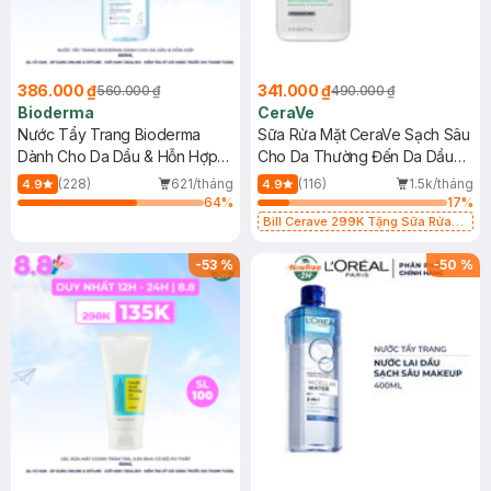
386.000 ₫
341.000 ₫
560.000 ₫
490.000 ₫
Bioderma
CeraVe
Nước Tẩy Trang Bioderma
Sữa Rửa Mặt CeraVe Sạch Sâu
Dành Cho Da Dầu & Hỗn Hợp
Cho Da Thường Đến Da Dầu
500ml
473ml
(228)
621/tháng
(116)
1.5k/tháng
4.9
4.9
64
%
17
%
Bill Cerave 299K Tặng Sữa Rửa
Mặt Cerave 30ml (SL có hạn)
-
53
%
-
50
%