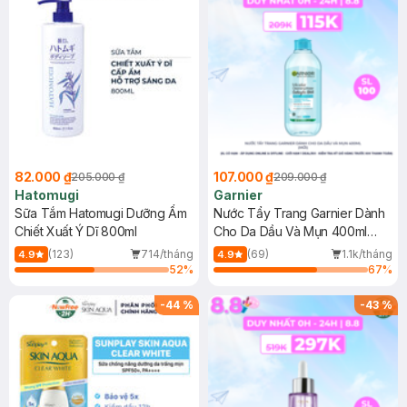
82.000 ₫
107.000 ₫
205.000 ₫
209.000 ₫
Hatomugi
Garnier
Sữa Tắm Hatomugi Dưỡng Ẩm
Nước Tẩy Trang Garnier Dành
Chiết Xuất Ý Dĩ 800ml
Cho Da Dầu Và Mụn 400ml
(Mới)
(123)
714/tháng
(69)
1.1k/tháng
4.9
4.9
52
%
67
%
-
44
%
-
43
%