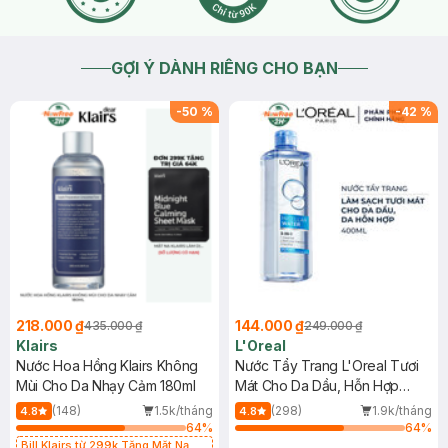
GỢI Ý DÀNH RIÊNG CHO BẠN
-
50
%
-
42
%
218.000 ₫
144.000 ₫
435.000 ₫
249.000 ₫
Klairs
L'Oreal
Nước Hoa Hồng Klairs Không
Nước Tẩy Trang L'Oreal Tươi
Mùi Cho Da Nhạy Cảm 180ml
Mát Cho Da Dầu, Hỗn Hợp
400ml
(148)
1.5k/tháng
(298)
1.9k/tháng
4.8
4.8
64
%
64
%
Bill Klairs từ 299k Tặng Mặt Nạ