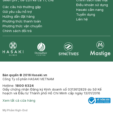
(Miễn phí , 08-22h kể cả T7, CN)
Chính sách bảo mật
Điều khoản sử dụng
Các câu hỏi thường gặp
Hasaki cẩm nang
Gửi yêu cầu hỗ trợ
Tuyển dụng
Hướng dẫn đặt hàng
Liên hệ
Phương thức thanh toán
Phương thức vận chuyển
Chính sách đổi trả
Synctives
Clinic
Dermahair
Mastige
Bản quyền © 2016 Hasaki.vn
Công Ty cổ phần HASAKI VIETNAM
Hotline:
1800 6324
Giấy chứng nhận Đăng ký Kinh doanh số 0313612829 do Sở Kế
hoạch và Đầu tư Thành phố Hồ Chí Minh cấp ngày 13/01/2016
Xem tất cả cửa hàng
Mỹ Phẩm High-End