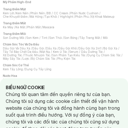
Mỹ Phẩm High-End
Trang Điểm Mặt
Kem Lót
/
Kem Nền
/
Phấn Nền
/
BB / CC Cream
/
Phấn Nước Cushion
/
Che Khuyết Điểm
/
Má Hồng
/
Tạo Khối / Highlight
/
Phấn Phủ
/
Xịt Khoá Makeup
Trang Điểm Mắt
Kẻ Mày
/
Kẻ Mắt
/
Phấn Mắt
/
Mascara
Trang Điểm Môi
Son Dưỡng Môi
/
Son Kem / Tint
/
Son Thỏi
/
Son Bóng
/
Tẩy Trang Mắt / Môi
Chăm Sóc Tóc Và Da Đầu
Dầu Gội Và Dầu Xả
/
Dầu Gội
/
Dầu Xả
/
Dầu Gội Khô
/
Dầu Gội Xả 2in1
/
Bộ Gội Xả
/
Tẩy Tế Bào Chết Da Đầu
/
Mặt Nạ / Kem Ủ Tóc
/
Serum / Dầu Dưỡng Tóc
/
Xịt Dưỡng Tóc
/
Thuốc Nhuộm Tóc
/
Sản Phẩm Tạo Kiểu Tóc
/
Dụng Cụ Chăm Sóc Tóc
/
Máy Sấy Tóc
/
Lược
/
Bộ Chăm Sóc Tóc
/
Phụ Kiện Tóc
Chăm Sóc Cơ Thể
Kem Tẩy Lông
/
Dụng Cụ Tẩy Lông
Nước Hoa
Nước Hoa Nữ
/
Nước Hoa Nam
/
Nước Hoa Cao Cấp
/
Xịt Thơm Toàn Thân
/
Nước Hoa Vùng Kín
Notice about cookies usage
BIỂU NGỮ COOKIE
Chăm Sóc Cá Nhân
Chúng tôi quan tâm đến quyền riêng tư của bạn.
Chống Muỗi
/
Khẩu Trang
/
Máy Massage
/
Mặt Nạ Xông Hơi
/
Nước Rửa Tay
/
Sản Phẩm Chăm Sóc Khác
/
Bàn Chải Đánh Răng
/
Bàn Chải Điện
/
Chúng tôi sử dụng các cookie cần thiết để vận hành
Hỗ Trợ Trắng Răng
/
Kem Đánh Răng
/
Máy Tăm Nước
/
Nước Súc Miệng
/
Tăm / Chỉ Nha Khoa
/
Xịt Thơm Miệng
/
Dung Dịch Vệ Sinh
/
Dưỡng Vùng Kín
/
website của chúng tôi và đồng hành cùng bạn trong
Khăn Ướt Vệ Sinh Vùng Kín
/
Băng Vệ Sinh
/
Tampon
/
Bọt Cạo Râu
/
Dao Cạo Râu
/
Máy Cạo Râu
suốt quá trình điều hướng. Với sự đồng ý của bạn,
Vấn Đề Về Da
chúng tôi và các đối tác của chúng tôi cũng sử dụng
Da Dầu / Lỗ Chân Lông To
/
Da Khô / Mất Nước
/
Da Lão Hóa
/
Da Mụn
/
Da Nhạy Cảm / Kích Ứng
/
Da Xỉn Màu
/
Thâm / Nám / Tàn Nhang
/