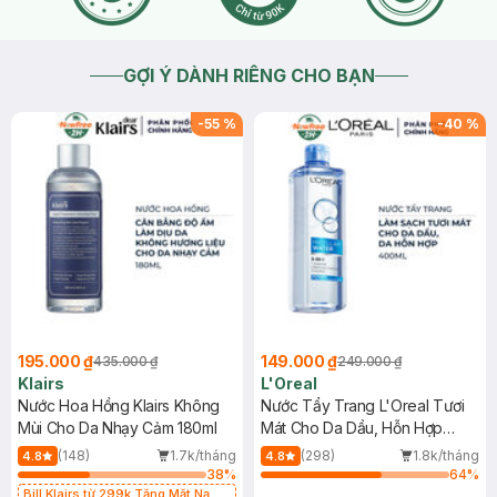
GỢI Ý DÀNH RIÊNG CHO BẠN
-
55
%
-
40
%
195.000 ₫
149.000 ₫
435.000 ₫
249.000 ₫
Klairs
L'Oreal
Nước Hoa Hồng Klairs Không
Nước Tẩy Trang L'Oreal Tươi
Mùi Cho Da Nhạy Cảm 180ml
Mát Cho Da Dầu, Hỗn Hợp
400ml
(148)
1.7k/tháng
(298)
1.8k/tháng
4.8
4.8
38
%
64
%
Bill Klairs từ 299k Tặng Mặt Nạ