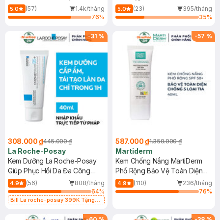
Dầu 500ml
(Mới)
(57)
1.4k/tháng
(23)
395/tháng
5.0
5.0
76
%
35
%
-
31
%
-
57
%
308.000 ₫
587.000 ₫
445.000 ₫
1.350.000 ₫
La Roche-Posay
Martiderm
Kem Dưỡng La Roche-Posay
Kem Chống Nắng MartiDerm
Giúp Phục Hồi Da Đa Công
Phổ Rộng Bảo Vệ Toàn Diện
Dụng 40ml
40ml
(56)
808/tháng
(110)
236/tháng
4.9
4.9
64
%
76
%
Bill La roche-posay 399K Tặng
Gel rửa mặt da dầu nhạy cảm 50ml
(SL có hạn)
-
60
%
-
38
%