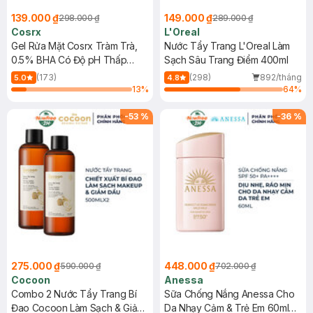
139.000 ₫
149.000 ₫
298.000 ₫
289.000 ₫
Cosrx
L'Oreal
Gel Rửa Mặt Cosrx Tràm Trà,
Nước Tẩy Trang L'Oreal Làm
0.5% BHA Có Độ pH Thấp
Sạch Sâu Trang Điểm 400ml
150ml
(173)
(298)
892/tháng
5.0
4.8
13
%
64
%
-
53
%
-
36
%
275.000 ₫
448.000 ₫
590.000 ₫
702.000 ₫
Cocoon
Anessa
Combo 2 Nước Tẩy Trang Bí
Sữa Chống Nắng Anessa Cho
Đao Cocoon Làm Sạch & Giảm
Da Nhạy Cảm & Trẻ Em 60ml