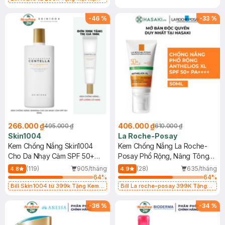
Làm Dịu Da & Kiểm Soát Dầu Nhờn
25ml (SL Có Hạn)
-
46
%
-
33
%
266.000 ₫
406.000 ₫
495.000 ₫
610.000 ₫
Skin1004
La Roche-Posay
Kem Chống Nắng Skin1004
Kem Chống Nắng La Roche-
Cho Da Nhạy Cảm SPF 50+
Posay Phổ Rộng, Nâng Tông
50ml
Kiềm Dầu 50ml
(119)
905/tháng
(28)
635/tháng
4.8
4.9
64
%
64
%
Bill Skin1004 từ 399k Tặng Kem
Bill La roche-posay 399K Tặng
Chống Nắng Cho Da Nhạy Cảm
Gel rửa mặt da dầu nhạy cảm 50ml
SPF 50+ 20ml (SL Có Hạn)
(SL có hạn)
-
36
%
-
34
%