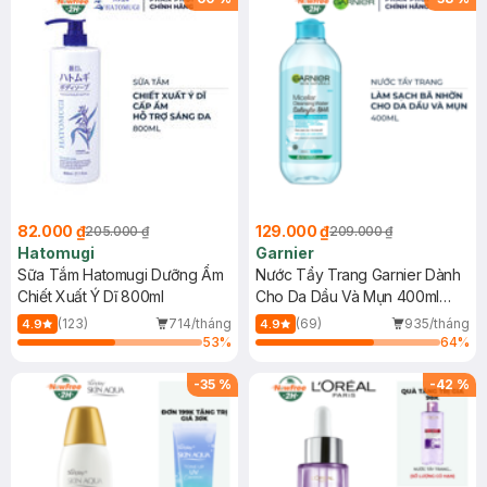
82.000 ₫
129.000 ₫
205.000 ₫
209.000 ₫
Hatomugi
Garnier
Sữa Tắm Hatomugi Dưỡng Ẩm
Nước Tẩy Trang Garnier Dành
Chiết Xuất Ý Dĩ 800ml
Cho Da Dầu Và Mụn 400ml
(Mới)
(123)
714/tháng
(69)
935/tháng
4.9
4.9
53
%
64
%
-
35
%
-
42
%