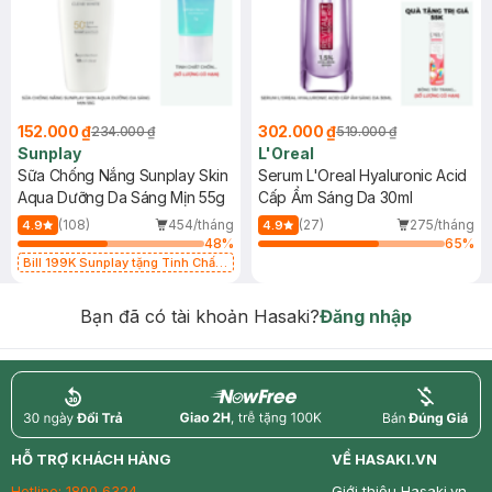
152.000 ₫
302.000 ₫
234.000 ₫
519.000 ₫
Sunplay
L'Oreal
Sữa Chống Nắng Sunplay Skin
Serum L'Oreal Hyaluronic Acid
Aqua Dưỡng Da Sáng Mịn 55g
Cấp Ẩm Sáng Da 30ml
(108)
454/tháng
(27)
275/tháng
4.9
4.9
48
%
65
%
Bill 199K Sunplay tặng Tinh Chất
Chống Nắng 7g trị giá 30K (SL có
hạn)
Bạn đã có tài khoản Hasaki?
Đăng nhập
return
nowfree
price
HỖ TRỢ KHÁCH HÀNG
VỀ HASAKI.VN
Hotline:
1800 6324
Giới thiệu Hasaki.vn