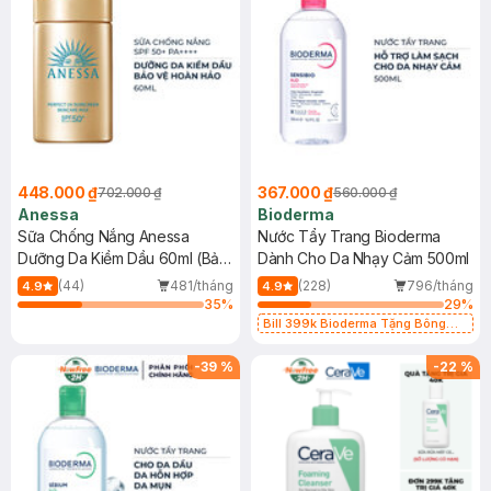
448.000 ₫
367.000 ₫
702.000 ₫
560.000 ₫
Anessa
Bioderma
Sữa Chống Nắng Anessa
Nước Tẩy Trang Bioderma
Dưỡng Da Kiềm Dầu 60ml (Bản
Dành Cho Da Nhạy Cảm 500ml
Mới)
(44)
481/tháng
(228)
796/tháng
4.9
4.9
35
%
29
%
Bill 399k Bioderma Tặng Bông
Tẩy Trang Hộp 50 Miếng (SL có
hạn)
-
39
%
-
22
%