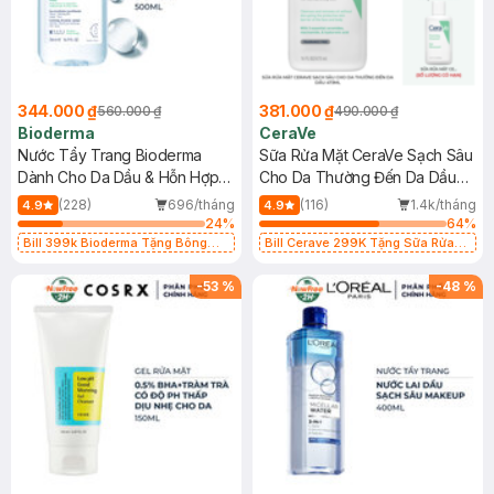
344.000 ₫
381.000 ₫
560.000 ₫
490.000 ₫
Bioderma
CeraVe
Nước Tẩy Trang Bioderma
Sữa Rửa Mặt CeraVe Sạch Sâu
Dành Cho Da Dầu & Hỗn Hợp
Cho Da Thường Đến Da Dầu
500ml
473ml
(228)
696/tháng
(116)
1.4k/tháng
4.9
4.9
24
%
64
%
Bill 399k Bioderma Tặng Bông
Bill Cerave 299K Tặng Sữa Rửa
Tẩy Trang Hộp 50 Miếng (SL có
Mặt Cerave 30ml (SL có hạn)
hạn)
-
53
%
-
48
%