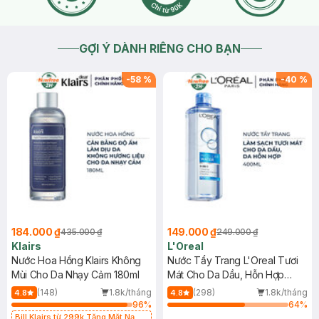
GỢI Ý DÀNH RIÊNG CHO BẠN
-
58
%
-
40
%
184.000 ₫
149.000 ₫
435.000 ₫
249.000 ₫
Klairs
L'Oreal
Nước Hoa Hồng Klairs Không
Nước Tẩy Trang L'Oreal Tươi
Mùi Cho Da Nhạy Cảm 180ml
Mát Cho Da Dầu, Hỗn Hợp
400ml
(148)
1.8k/tháng
(298)
1.8k/tháng
4.8
4.8
96
%
64
%
Bill Klairs từ 299k Tặng Mặt Nạ