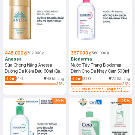
448.000 ₫
367.000 ₫
702.000 ₫
560.000 ₫
Anessa
Bioderma
Sữa Chống Nắng Anessa
Nước Tẩy Trang Bioderma
Dưỡng Da Kiềm Dầu 60ml (Bản
Dành Cho Da Nhạy Cảm 500ml
Mới)
(44)
481/tháng
(228)
796/tháng
4.9
4.9
35
%
23
%
Bill 399k Bioderma Tặng Bông
Tẩy Trang Hộp 50 Miếng (SL có
hạn)
-
39
%
-
25
%