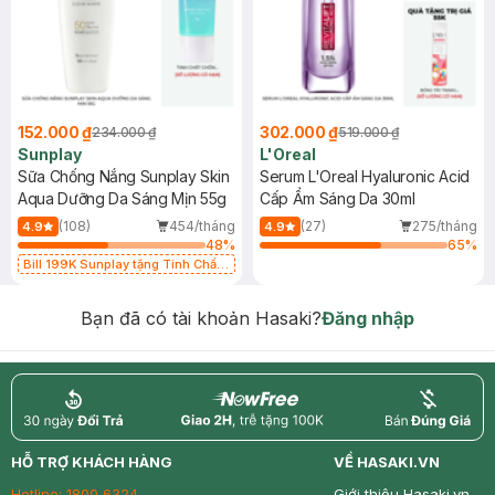
152.000 ₫
302.000 ₫
234.000 ₫
519.000 ₫
Sunplay
L'Oreal
Sữa Chống Nắng Sunplay Skin
Serum L'Oreal Hyaluronic Acid
Aqua Dưỡng Da Sáng Mịn 55g
Cấp Ẩm Sáng Da 30ml
(108)
454/tháng
(27)
275/tháng
4.9
4.9
48
%
65
%
Bill 199K Sunplay tặng Tinh Chất
Chống Nắng 7g trị giá 30K (SL có
hạn)
Bạn đã có tài khoản Hasaki?
Đăng nhập
return
nowfree
price
HỖ TRỢ KHÁCH HÀNG
VỀ HASAKI.VN
Hotline:
1800 6324
Giới thiệu Hasaki.vn