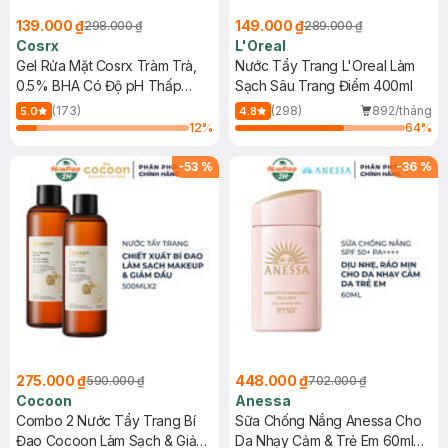
139.000 ₫
149.000 ₫
298.000 ₫
289.000 ₫
Cosrx
L'Oreal
Gel Rửa Mặt Cosrx Tràm Trà,
Nước Tẩy Trang L'Oreal Làm
0.5% BHA Có Độ pH Thấp
Sạch Sâu Trang Điểm 400ml
150ml
(173)
(298)
892/tháng
5.0
4.8
12
%
64
%
-
53
%
-
36
%
275.000 ₫
448.000 ₫
590.000 ₫
702.000 ₫
Cocoon
Anessa
Combo 2 Nước Tẩy Trang Bí
Sữa Chống Nắng Anessa Cho
Đao Cocoon Làm Sạch & Giảm
Da Nhạy Cảm & Trẻ Em 60ml