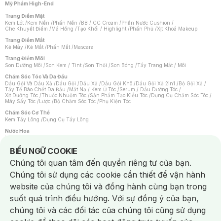
Mỹ Phẩm High-End
Trang Điểm Mặt
Kem Lót
/
Kem Nền
/
Phấn Nền
/
BB / CC Cream
/
Phấn Nước Cushion
/
Che Khuyết Điểm
/
Má Hồng
/
Tạo Khối / Highlight
/
Phấn Phủ
/
Xịt Khoá Makeup
Trang Điểm Mắt
Kẻ Mày
/
Kẻ Mắt
/
Phấn Mắt
/
Mascara
Trang Điểm Môi
Son Dưỡng Môi
/
Son Kem / Tint
/
Son Thỏi
/
Son Bóng
/
Tẩy Trang Mắt / Môi
Chăm Sóc Tóc Và Da Đầu
Dầu Gội Và Dầu Xả
/
Dầu Gội
/
Dầu Xả
/
Dầu Gội Khô
/
Dầu Gội Xả 2in1
/
Bộ Gội Xả
/
Tẩy Tế Bào Chết Da Đầu
/
Mặt Nạ / Kem Ủ Tóc
/
Serum / Dầu Dưỡng Tóc
/
Xịt Dưỡng Tóc
/
Thuốc Nhuộm Tóc
/
Sản Phẩm Tạo Kiểu Tóc
/
Dụng Cụ Chăm Sóc Tóc
/
Máy Sấy Tóc
/
Lược
/
Bộ Chăm Sóc Tóc
/
Phụ Kiện Tóc
Chăm Sóc Cơ Thể
Kem Tẩy Lông
/
Dụng Cụ Tẩy Lông
Nước Hoa
Nước Hoa Nữ
/
Nước Hoa Nam
/
Nước Hoa Cao Cấp
/
Xịt Thơm Toàn Thân
/
Nước Hoa Vùng Kín
Notice about cookies usage
BIỂU NGỮ COOKIE
Chăm Sóc Cá Nhân
Chúng tôi quan tâm đến quyền riêng tư của bạn.
Chống Muỗi
/
Khẩu Trang
/
Máy Massage
/
Mặt Nạ Xông Hơi
/
Nước Rửa Tay
/
Sản Phẩm Chăm Sóc Khác
/
Bàn Chải Đánh Răng
/
Bàn Chải Điện
/
Chúng tôi sử dụng các cookie cần thiết để vận hành
Hỗ Trợ Trắng Răng
/
Kem Đánh Răng
/
Máy Tăm Nước
/
Nước Súc Miệng
/
Tăm / Chỉ Nha Khoa
/
Xịt Thơm Miệng
/
Dung Dịch Vệ Sinh
/
Dưỡng Vùng Kín
/
website của chúng tôi và đồng hành cùng bạn trong
Khăn Ướt Vệ Sinh Vùng Kín
/
Băng Vệ Sinh
/
Tampon
/
Bọt Cạo Râu
/
Dao Cạo Râu
/
Máy Cạo Râu
suốt quá trình điều hướng. Với sự đồng ý của bạn,
Vấn Đề Về Da
chúng tôi và các đối tác của chúng tôi cũng sử dụng
Da Dầu / Lỗ Chân Lông To
/
Da Khô / Mất Nước
/
Da Lão Hóa
/
Da Mụn
/
Da Nhạy Cảm / Kích Ứng
/
Da Xỉn Màu
/
Thâm / Nám / Tàn Nhang
/