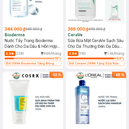
344.000 ₫
369.000 ₫
560.000 ₫
490.000 ₫
Bioderma
CeraVe
Nước Tẩy Trang Bioderma
Sữa Rửa Mặt CeraVe Sạch Sâu
Dành Cho Da Dầu & Hỗn Hợp
Cho Da Thường Đến Da Dầu
500ml
473ml
(228)
696/tháng
(116)
1.4k/tháng
4.9
4.9
19
%
94
%
Bill 399k Bioderma Tặng Bông
Bill Cerave 299K Tặng Sữa Rửa
Tẩy Trang Hộp 50 Miếng (SL có
Mặt Cerave 30ml (SL có hạn)
hạn)
-
53
%
-
48
%