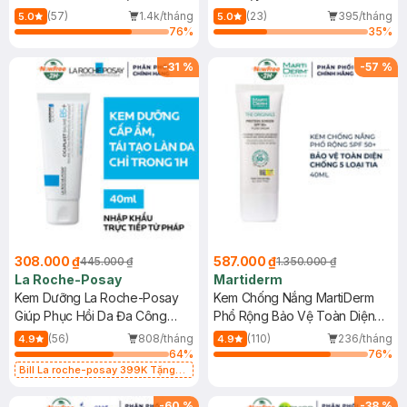
Dầu 500ml
(Mới)
(57)
1.4k/tháng
(23)
395/tháng
5.0
5.0
76
%
35
%
-
31
%
-
57
%
308.000 ₫
587.000 ₫
445.000 ₫
1.350.000 ₫
La Roche-Posay
Martiderm
Kem Dưỡng La Roche-Posay
Kem Chống Nắng MartiDerm
Giúp Phục Hồi Da Đa Công
Phổ Rộng Bảo Vệ Toàn Diện
Dụng 40ml
40ml
(56)
808/tháng
(110)
236/tháng
4.9
4.9
64
%
76
%
Bill La roche-posay 399K Tặng
Gel rửa mặt da dầu nhạy cảm 50ml
(SL có hạn)
-
60
%
-
38
%