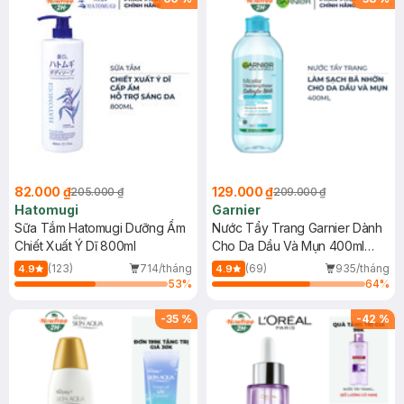
82.000 ₫
129.000 ₫
205.000 ₫
209.000 ₫
Hatomugi
Garnier
Sữa Tắm Hatomugi Dưỡng Ẩm
Nước Tẩy Trang Garnier Dành
Chiết Xuất Ý Dĩ 800ml
Cho Da Dầu Và Mụn 400ml
(Mới)
(123)
714/tháng
(69)
935/tháng
4.9
4.9
53
%
64
%
-
35
%
-
42
%