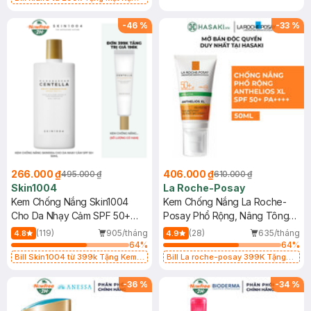
Làm Dịu Da & Kiểm Soát Dầu Nhờn
25ml (SL Có Hạn)
-
46
%
-
33
%
266.000 ₫
406.000 ₫
495.000 ₫
610.000 ₫
Skin1004
La Roche-Posay
Kem Chống Nắng Skin1004
Kem Chống Nắng La Roche-
Cho Da Nhạy Cảm SPF 50+
Posay Phổ Rộng, Nâng Tông
50ml
Kiềm Dầu 50ml
(119)
905/tháng
(28)
635/tháng
4.8
4.9
64
%
64
%
Bill Skin1004 từ 399k Tặng Kem
Bill La roche-posay 399K Tặng
Chống Nắng Cho Da Nhạy Cảm
Gel rửa mặt da dầu nhạy cảm 50ml
SPF 50+ 20ml (SL Có Hạn)
(SL có hạn)
-
36
%
-
34
%