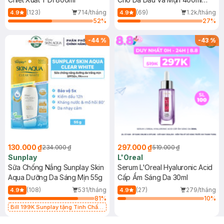
(Mới)
(123)
714/tháng
(69)
1.2k/tháng
4.9
4.9
52
%
27
%
-
44
%
-
43
%
130.000 ₫
297.000 ₫
234.000 ₫
519.000 ₫
Sunplay
L'Oreal
Sữa Chống Nắng Sunplay Skin
Serum L'Oreal Hyaluronic Acid
Aqua Dưỡng Da Sáng Mịn 55g
Cấp Ẩm Sáng Da 30ml
(108)
531/tháng
(27)
279/tháng
4.9
4.9
81
%
10
%
Bill 199K Sunplay tặng Tinh Chất
Chống Nắng 7g trị giá 30K (SL có
hạn)