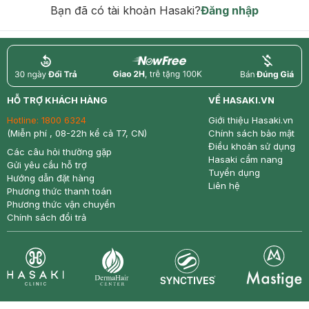
Bạn đã có tài khoản Hasaki?
Đăng nhập
return
nowfree
price
HỖ TRỢ KHÁCH HÀNG
VỀ HASAKI.VN
Hotline:
1800 6324
Giới thiệu Hasaki.vn
(Miễn phí , 08-22h kể cả T7, CN)
Chính sách bảo mật
Điều khoản sử dụng
Các câu hỏi thường gặp
Hasaki cẩm nang
Gửi yêu cầu hỗ trợ
Tuyển dụng
Hướng dẫn đặt hàng
Liên hệ
Phương thức thanh toán
Phương thức vận chuyển
Chính sách đổi trả
Synctives
Clinic
Dermahair
Mastige