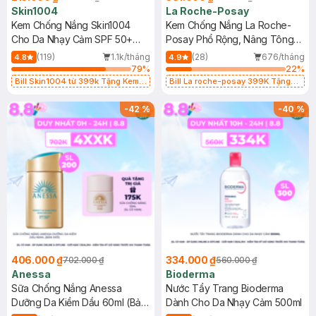
Skin1004
La Roche-Posay
Kem Chống Nắng Skin1004
Kem Chống Nắng La Roche-
Cho Da Nhạy Cảm SPF 50+
Posay Phổ Rộng, Nâng Tông
50ml
Kiềm Dầu 50ml
(119)
1.1k/tháng
(28)
676/tháng
4.8
4.9
79
%
22
%
Bill Skin1004 từ 399k Tặng Kem
Bill La roche-posay 399K Tặng
Chống Nắng Cho Da Nhạy Cảm
Gel rửa mặt da dầu nhạy cảm 50ml
SPF 50+ 20ml (SL Có Hạn)
(SL có hạn)
-
42
%
-
40
%
406.000 ₫
334.000 ₫
702.000 ₫
560.000 ₫
Anessa
Bioderma
Sữa Chống Nắng Anessa
Nước Tẩy Trang Bioderma
Dưỡng Da Kiềm Dầu 60ml (Bản
Dành Cho Da Nhạy Cảm 500ml