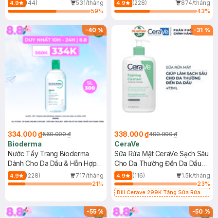
Mới)
(44)
531/tháng
(228)
874/tháng
4.9
4.9
59
%
43
%
-
40
%
-
31
%
334.000 ₫
338.000 ₫
560.000 ₫
490.000 ₫
Bioderma
CeraVe
Nước Tẩy Trang Bioderma
Sữa Rửa Mặt CeraVe Sạch Sâu
Dành Cho Da Dầu & Hỗn Hợp
Cho Da Thường Đến Da Dầu
500ml
473ml
(228)
717/tháng
(116)
1.5k/tháng
4.9
4.9
21
%
23
%
Bill Cerave 299K Tặng Sữa Rửa
Mặt Cerave 30ml (SL có hạn)
-
55
%
-
50
%