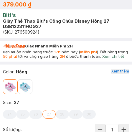
379.000 ₫
Biti's
Giày Thể Thao Biti's Công Chúa Disney Hồng 27
DSB122311HOG27
(SKU:
276500924
)
Giao Nhanh Miễn Phí 2H
Bạn muốn nhận hàng trước
17h
hôm nay (
Miễn phí
). Đặt hàng trong
50 phút
tới và chọn giao hàng
2H
ở bước thanh toán.
Xem chi tiết
Xem thêm
Color
:
Hồng
Size
:
27
24
25
26
27
28
29
30
Số lượng: