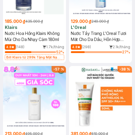
185.000 ₫
129.000 ₫
435.000 ₫
249.000 ₫
Klairs
L'Oreal
Nước Hoa Hồng Klairs Không
Nước Tẩy Trang L'Oreal Tươi
Mùi Cho Da Nhạy Cảm 180ml
Mát Cho Da Dầu, Hỗn Hợp
400ml
(148)
1.7k/tháng
(298)
2.1k/tháng
4.8
4.8
52
%
27
%
Bill Klairs từ 299k Tặng Mặt Nạ
Làm Dịu Da & Kiểm Soát Dầu Nhờn
25ml (SL Có Hạn)
-
57
%
-
38
%
213.000 ₫
381.000 ₫
495.000 ₫
610.000 ₫