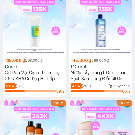
135.000 ₫
145.000 ₫
298.000 ₫
289.000 ₫
Cosrx
L'Oreal
Gel Rửa Mặt Cosrx Tràm Trà,
Nước Tẩy Trang L'Oreal Làm
0.5% BHA Có Độ pH Thấp
Sạch Sâu Trang Điểm 400ml
150ml
(173)
(298)
916/tháng
5.0
4.8
39
%
65
%
-
60
%
-
42
%