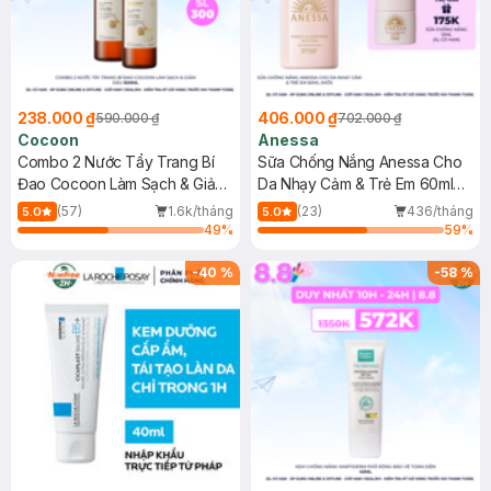
238.000 ₫
406.000 ₫
590.000 ₫
702.000 ₫
Cocoon
Anessa
Combo 2 Nước Tẩy Trang Bí
Sữa Chống Nắng Anessa Cho
Đao Cocoon Làm Sạch & Giảm
Da Nhạy Cảm & Trẻ Em 60ml
Dầu 500ml
(Mới)
(57)
1.6k/tháng
(23)
436/tháng
5.0
5.0
49
%
59
%
-
40
%
-
58
%