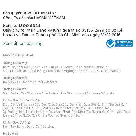
Bản quyền © 2016 Hasaki.vn
Công Ty cổ phần HASAKI VIETNAM
Hotline:
1800 6324
Giấy chứng nhận Đăng ký Kinh doanh số 0313612829 do Sở Kế
hoạch và Đầu tư Thành phố Hồ Chí Minh cấp ngày 13/01/2016
Xem tất cả cửa hàng
Mỹ Phẩm High-End
Trang Điểm Mặt
Kem Lót
/
Kem Nền
/
Phấn Nền
/
BB / CC Cream
/
Phấn Nước Cushion
/
Che Khuyết Điểm
/
Má Hồng
/
Tạo Khối / Highlight
/
Phấn Phủ
/
Xịt Khoá Makeup
Trang Điểm Mắt
Kẻ Mày
/
Kẻ Mắt
/
Phấn Mắt
/
Mascara
Trang Điểm Môi
Son Dưỡng Môi
/
Son Kem / Tint
/
Son Thỏi
/
Son Bóng
/
Tẩy Trang Mắt / Môi
Chăm Sóc Tóc Và Da Đầu
Dầu Gội Và Dầu Xả
/
Dầu Gội
/
Dầu Xả
/
Dầu Gội Khô
/
Dầu Gội Xả 2in1
/
Bộ Gội Xả
/
Tẩy Tế Bào Chết Da Đầu
/
Mặt Nạ / Kem Ủ Tóc
/
Serum / Dầu Dưỡng Tóc
/
Xịt Dưỡng Tóc
/
Thuốc Nhuộm Tóc
/
Sản Phẩm Tạo Kiểu Tóc
/
Dụng Cụ Chăm Sóc Tóc
/
Máy Sấy Tóc
/
Lược
/
Bộ Chăm Sóc Tóc
/
Phụ Kiện Tóc
Chăm Sóc Cơ Thể
Kem Tẩy Lông
/
Dụng Cụ Tẩy Lông
Nước Hoa