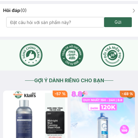
Hỏi đáp
(
0
)
Gửi
GỢI Ý DÀNH RIÊNG CHO BẠN
-
57
%
-
48
%