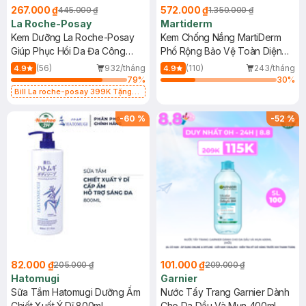
267.000 ₫
572.000 ₫
445.000 ₫
1.350.000 ₫
La Roche-Posay
Martiderm
Kem Dưỡng La Roche-Posay
Kem Chống Nắng MartiDerm
Giúp Phục Hồi Da Đa Công
Phổ Rộng Bảo Vệ Toàn Diện
Dụng 40ml
40ml
(56)
932/tháng
(110)
243/tháng
4.9
4.9
79
%
30
%
Bill La roche-posay 399K Tặng
Gel rửa mặt da dầu nhạy cảm 50ml
(SL có hạn)
-
60
%
-
52
%
82.000 ₫
101.000 ₫
205.000 ₫
209.000 ₫
Hatomugi
Garnier
Sữa Tắm Hatomugi Dưỡng Ẩm
Nước Tẩy Trang Garnier Dành
Chiết Xuất Ý Dĩ 800ml
Cho Da Dầu Và Mụn 400ml