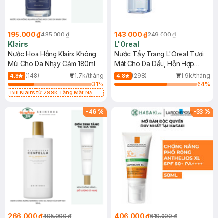
195.000 ₫
143.000 ₫
435.000 ₫
249.000 ₫
Klairs
L'Oreal
Nước Hoa Hồng Klairs Không
Nước Tẩy Trang L'Oreal Tươi
Mùi Cho Da Nhạy Cảm 180ml
Mát Cho Da Dầu, Hỗn Hợp
400ml
(148)
1.7k/tháng
(298)
1.9k/tháng
4.8
4.8
31
%
64
%
Bill Klairs từ 299k Tặng Mặt Nạ
Làm Dịu Da & Kiểm Soát Dầu Nhờn
25ml (SL Có Hạn)
-
46
%
-
33
%
266.000 ₫
406.000 ₫
495.000 ₫
610.000 ₫