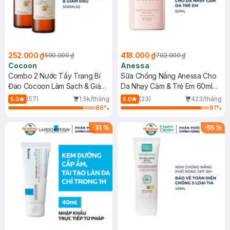
252.000 ₫
418.000 ₫
590.000 ₫
702.000 ₫
Cocoon
Anessa
Combo 2 Nước Tẩy Trang Bí
Sữa Chống Nắng Anessa Cho
Đao Cocoon Làm Sạch & Giảm
Da Nhạy Cảm & Trẻ Em 60ml
Dầu 500ml
(Mới)
(57)
1.5k/tháng
(23)
423/tháng
5.0
5.0
86
%
91
%
-
31
%
-
55
%