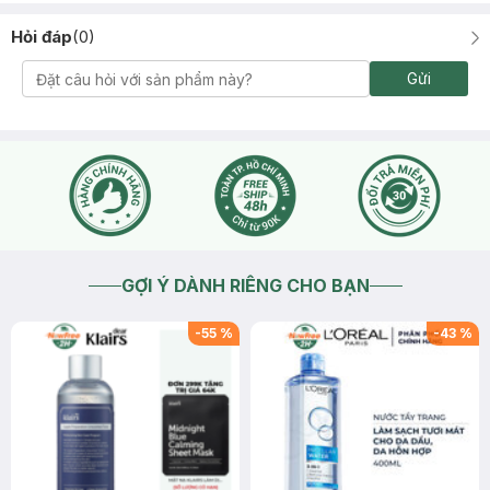
Hỏi đáp
(
0
)
Gửi
GỢI Ý DÀNH RIÊNG CHO BẠN
-
55
%
-
43
%