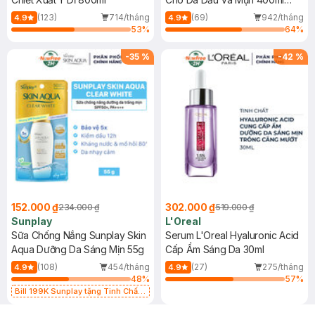
(Mới)
(123)
714/tháng
(69)
942/tháng
4.9
4.9
53
%
64
%
-
35
%
-
42
%
152.000 ₫
302.000 ₫
234.000 ₫
519.000 ₫
Sunplay
L'Oreal
Sữa Chống Nắng Sunplay Skin
Serum L'Oreal Hyaluronic Acid
Aqua Dưỡng Da Sáng Mịn 55g
Cấp Ẩm Sáng Da 30ml
(108)
454/tháng
(27)
275/tháng
4.9
4.9
48
%
57
%
Bill 199K Sunplay tặng Tinh Chất
Chống Nắng 7g trị giá 30K (SL có
hạn)