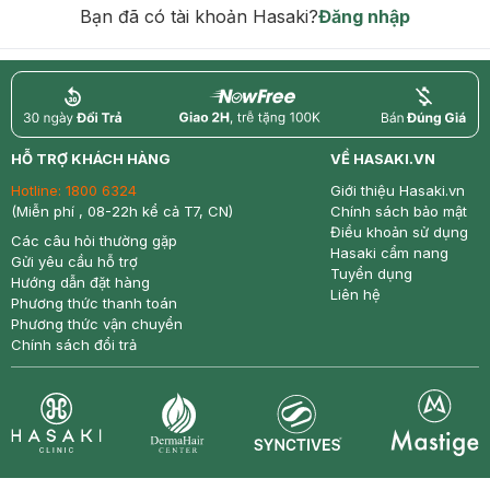
Bạn đã có tài khoản Hasaki?
Đăng nhập
return
nowfree
price
HỖ TRỢ KHÁCH HÀNG
VỀ HASAKI.VN
Hotline:
1800 6324
Giới thiệu Hasaki.vn
(Miễn phí , 08-22h kể cả T7, CN)
Chính sách bảo mật
Điều khoản sử dụng
Các câu hỏi thường gặp
Hasaki cẩm nang
Gửi yêu cầu hỗ trợ
Tuyển dụng
Hướng dẫn đặt hàng
Liên hệ
Phương thức thanh toán
Phương thức vận chuyển
Chính sách đổi trả
Synctives
Clinic
Dermahair
Mastige