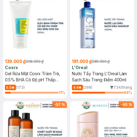
139.000 ₫
181.000 ₫
298.000 ₫
289.000 ₫
Cosrx
L'Oreal
Gel Rửa Mặt Cosrx Tràm Trà,
Nước Tẩy Trang L'Oreal Làm
0.5% BHA Có Độ pH Thấp
Sạch Sâu Trang Điểm 400ml
150ml
(173)
(298)
734/tháng
5.0
4.8
11
%
64
%
-
57
%
-
40
%