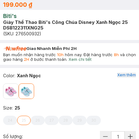
199.000 ₫
Biti's
Giày Thể Thao Biti's Công Chúa Disney Xanh Ngọc 25
DSB122311XNG25
(SKU:
276500932
)
Giao Nhanh Miễn Phí 2H
Bạn muốn nhận hàng trước
10h
hôm nay. Đặt hàng trước
8h
và chọn
giao hàng
2H
ở bước thanh toán.
Xem chi tiết
Xem thêm
Color
:
Xanh Ngọc
Size
:
25
24
25
26
27
28
29
30
Số lượng: