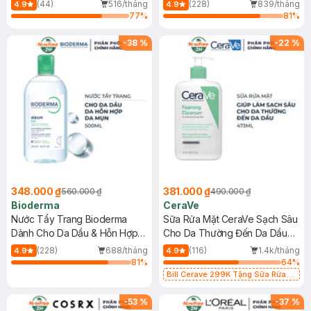
Mới)
(44)
516/tháng
(228)
839/tháng
4.9
4.9
77
%
81
%
-
38
%
-
22
%
348.000 ₫
381.000 ₫
560.000 ₫
490.000 ₫
Bioderma
CeraVe
Nước Tẩy Trang Bioderma
Sữa Rửa Mặt CeraVe Sạch Sâu
Dành Cho Da Dầu & Hỗn Hợp
Cho Da Thường Đến Da Dầu
500ml
473ml
(228)
688/tháng
(116)
1.4k/tháng
4.9
4.9
81
%
64
%
Bill Cerave 299K Tặng Sữa Rửa
Mặt Cerave 30ml (SL có hạn)
-
53
%
-
37
%