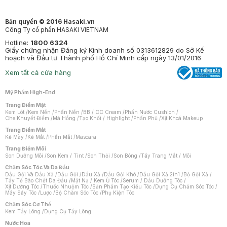
Bản quyền © 2016 Hasaki.vn
Công Ty cổ phần HASAKI VIETNAM
Hotline:
1800 6324
Giấy chứng nhận Đăng ký Kinh doanh số 0313612829 do Sở Kế
hoạch và Đầu tư Thành phố Hồ Chí Minh cấp ngày 13/01/2016
Xem tất cả cửa hàng
Mỹ Phẩm High-End
Trang Điểm Mặt
Kem Lót
/
Kem Nền
/
Phấn Nền
/
BB / CC Cream
/
Phấn Nước Cushion
/
Che Khuyết Điểm
/
Má Hồng
/
Tạo Khối / Highlight
/
Phấn Phủ
/
Xịt Khoá Makeup
Trang Điểm Mắt
Kẻ Mày
/
Kẻ Mắt
/
Phấn Mắt
/
Mascara
Trang Điểm Môi
Son Dưỡng Môi
/
Son Kem / Tint
/
Son Thỏi
/
Son Bóng
/
Tẩy Trang Mắt / Môi
Chăm Sóc Tóc Và Da Đầu
Dầu Gội Và Dầu Xả
/
Dầu Gội
/
Dầu Xả
/
Dầu Gội Khô
/
Dầu Gội Xả 2in1
/
Bộ Gội Xả
/
Tẩy Tế Bào Chết Da Đầu
/
Mặt Nạ / Kem Ủ Tóc
/
Serum / Dầu Dưỡng Tóc
/
Xịt Dưỡng Tóc
/
Thuốc Nhuộm Tóc
/
Sản Phẩm Tạo Kiểu Tóc
/
Dụng Cụ Chăm Sóc Tóc
/
Máy Sấy Tóc
/
Lược
/
Bộ Chăm Sóc Tóc
/
Phụ Kiện Tóc
Chăm Sóc Cơ Thể
Kem Tẩy Lông
/
Dụng Cụ Tẩy Lông
Nước Hoa