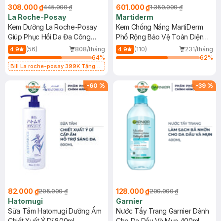
308.000 ₫
601.000 ₫
445.000 ₫
1.350.000 ₫
La Roche-Posay
Martiderm
Kem Dưỡng La Roche-Posay
Kem Chống Nắng MartiDerm
Giúp Phục Hồi Da Đa Công
Phổ Rộng Bảo Vệ Toàn Diện
Dụng 40ml
40ml
(56)
808/tháng
(110)
231/tháng
4.9
4.9
64
%
62
%
Bill La roche-posay 399K Tặng
Gel rửa mặt da dầu nhạy cảm 50ml
(SL có hạn)
-
60
%
-
39
%
82.000 ₫
128.000 ₫
205.000 ₫
209.000 ₫
Hatomugi
Garnier
Sữa Tắm Hatomugi Dưỡng Ẩm
Nước Tẩy Trang Garnier Dành
Chiết Xuất Ý Dĩ 800ml
Cho Da Dầu Và Mụn 400ml