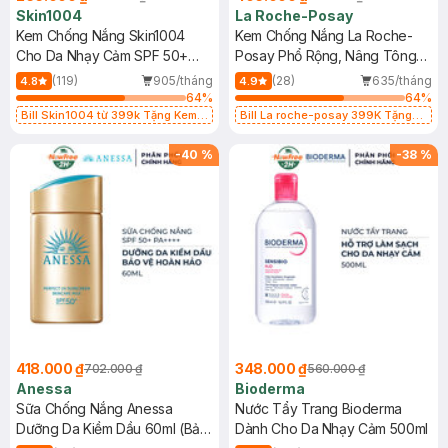
Skin1004
La Roche-Posay
Kem Chống Nắng Skin1004
Kem Chống Nắng La Roche-
Cho Da Nhạy Cảm SPF 50+
Posay Phổ Rộng, Nâng Tông
50ml
Kiềm Dầu 50ml
(119)
905/tháng
(28)
635/tháng
4.8
4.9
64
%
64
%
Bill Skin1004 từ 399k Tặng Kem
Bill La roche-posay 399K Tặng
Chống Nắng Cho Da Nhạy Cảm
Gel rửa mặt da dầu nhạy cảm 50ml
SPF 50+ 20ml (SL Có Hạn)
(SL có hạn)
-
40
%
-
38
%
418.000 ₫
348.000 ₫
702.000 ₫
560.000 ₫
Anessa
Bioderma
Sữa Chống Nắng Anessa
Nước Tẩy Trang Bioderma
Dưỡng Da Kiềm Dầu 60ml (Bản
Dành Cho Da Nhạy Cảm 500ml