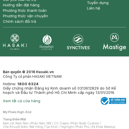
Tuyển dụng
Hướng dẫn đặt hàng
Liên hệ
Phương thức thanh toán
Phương thức vận chuyển
Chính sách đổi trả
Synctives
Clinic
Dermahair
Mastige
Bản quyền © 2016 Hasaki.vn
Công Ty cổ phần HASAKI VIETNAM
Hotline:
1800 6324
Giấy chứng nhận Đăng ký Kinh doanh số 0313612829 do Sở Kế
hoạch và Đầu tư Thành phố Hồ Chí Minh cấp ngày 13/01/2016
Xem tất cả cửa hàng
Mỹ Phẩm High-End
Trang Điểm Mặt
Kem Lót
/
Kem Nền
/
Phấn Nền
/
BB / CC Cream
/
Phấn Nước Cushion
/
Che Khuyết Điểm
/
Má Hồng
/
Tạo Khối / Highlight
/
Phấn Phủ
/
Xịt Khoá Makeup