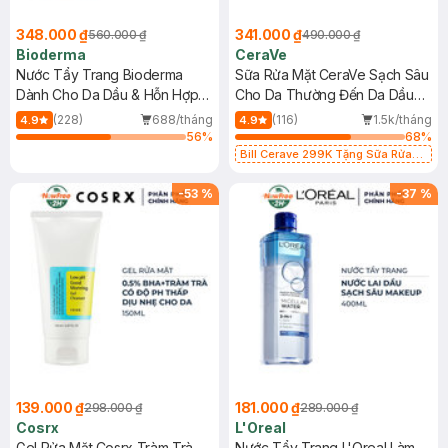
348.000 ₫
341.000 ₫
560.000 ₫
490.000 ₫
Bioderma
CeraVe
Nước Tẩy Trang Bioderma
Sữa Rửa Mặt CeraVe Sạch Sâu
Dành Cho Da Dầu & Hỗn Hợp
Cho Da Thường Đến Da Dầu
500ml
473ml
(228)
688/tháng
(116)
1.5k/tháng
4.9
4.9
56
%
68
%
Bill Cerave 299K Tặng Sữa Rửa
Mặt Cerave 30ml (SL có hạn)
-
53
%
-
37
%
139.000 ₫
181.000 ₫
298.000 ₫
289.000 ₫
Cosrx
L'Oreal
Gel Rửa Mặt Cosrx Tràm Trà,
Nước Tẩy Trang L'Oreal Làm