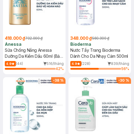
418.000 ₫
348.000 ₫
702.000 ₫
560.000 ₫
Anessa
Bioderma
Sữa Chống Nắng Anessa
Nước Tẩy Trang Bioderma
Dưỡng Da Kiềm Dầu 60ml (Bản
Dành Cho Da Nhạy Cảm 500ml
Mới)
(44)
516/tháng
(228)
839/tháng
4.9
4.9
42
%
56
%
-
38
%
-
30
%