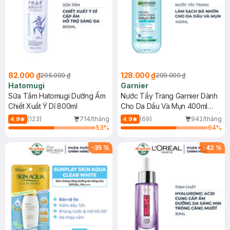
82.000 ₫
128.000 ₫
205.000 ₫
209.000 ₫
Hatomugi
Garnier
Sữa Tắm Hatomugi Dưỡng Ẩm
Nước Tẩy Trang Garnier Dành
Chiết Xuất Ý Dĩ 800ml
Cho Da Dầu Và Mụn 400ml
(Mới)
(123)
714/tháng
(69)
942/tháng
4.9
4.9
53
%
64
%
-
35
%
-
42
%