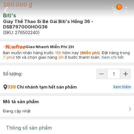
260.000 ₫
0
Dots
Cart Icon
Biti's
Back Icon
Giày Thể Thao Si Bé Gái Biti's Hồng 36 -
DSB797000HOG36
(SKU:
276502240
)
Giao Nhanh Miễn Phí 2H
Bạn muốn nhận hàng trước
15h
hôm nay (
Miễn phí
). Đặt hàng trong
7 phút
tới và chọn giao hàng
2H
ở bước thanh toán.
Xem chi tiết
Số lượng:
339
Chi nhánh tạm hết sản phẩm
Xem thêm
Mô tả sản phẩm
Đang cập nhật
Thông số sản phẩm