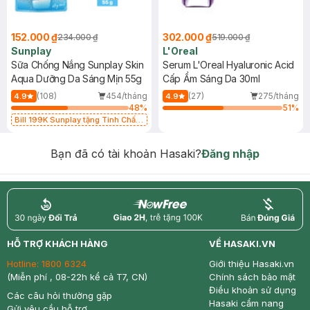
152.000 ₫
302.000 ₫
234.000 ₫
519.000 ₫
Sunplay
L'Oreal
Sữa Chống Nắng Sunplay Skin
Serum L'Oreal Hyaluronic Acid
Aqua Dưỡng Da Sáng Mịn 55g
Cấp Ẩm Sáng Da 30ml
(108)
454/tháng
(27)
275/tháng
4.9
4.9
48
%
51
%
Bill 199K Sunplay tặng Tinh Chất
Chống Nắng 7g trị giá 30K (SL có
hạn)
Bạn đã có tài khoản Hasaki?
Đăng nhập
return
nowfree
price
HỖ TRỢ KHÁCH HÀNG
VỀ HASAKI.VN
Hotline:
1800 6324
Giới thiệu Hasaki.vn
(Miễn phí , 08-22h kể cả T7, CN)
Chính sách bảo mật
Điều khoản sử dụng
Các câu hỏi thường gặp
Hasaki cẩm nang
Gửi yêu cầu hỗ trợ