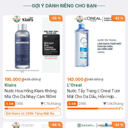
GỢI Ý DÀNH RIÊNG CHO BẠN
-
55
%
-
43
%
195.000 ₫
143.000 ₫
435.000 ₫
249.000 ₫
Klairs
L'Oreal
Nước Hoa Hồng Klairs Không
Nước Tẩy Trang L'Oreal Tươi
Mùi Cho Da Nhạy Cảm 180ml
Mát Cho Da Dầu, Hỗn Hợp
400ml
(148)
1.7k/tháng
(298)
1.9k/tháng
4.8
4.8
7
%
64
%
Bill Klairs từ 299k Tặng Mặt Nạ
Làm Dịu Da & Kiểm Soát Dầu Nhờn
25ml (SL Có Hạn)
-
46
%
-
33
%