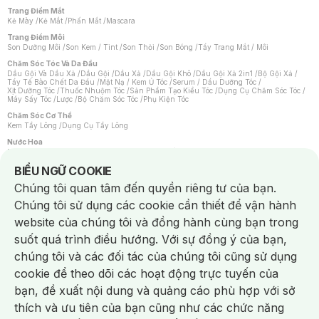
Trang Điểm Mắt
Kẻ Mày
/
Kẻ Mắt
/
Phấn Mắt
/
Mascara
Trang Điểm Môi
Son Dưỡng Môi
/
Son Kem / Tint
/
Son Thỏi
/
Son Bóng
/
Tẩy Trang Mắt / Môi
Chăm Sóc Tóc Và Da Đầu
Dầu Gội Và Dầu Xả
/
Dầu Gội
/
Dầu Xả
/
Dầu Gội Khô
/
Dầu Gội Xả 2in1
/
Bộ Gội Xả
/
Tẩy Tế Bào Chết Da Đầu
/
Mặt Nạ / Kem Ủ Tóc
/
Serum / Dầu Dưỡng Tóc
/
Xịt Dưỡng Tóc
/
Thuốc Nhuộm Tóc
/
Sản Phẩm Tạo Kiểu Tóc
/
Dụng Cụ Chăm Sóc Tóc
/
Máy Sấy Tóc
/
Lược
/
Bộ Chăm Sóc Tóc
/
Phụ Kiện Tóc
Chăm Sóc Cơ Thể
Kem Tẩy Lông
/
Dụng Cụ Tẩy Lông
Nước Hoa
Nước Hoa Nữ
/
Nước Hoa Nam
/
Nước Hoa Cao Cấp
/
Xịt Thơm Toàn Thân
/
Nước Hoa Vùng Kín
Notice about cookies usage
BIỂU NGỮ COOKIE
Chăm Sóc Cá Nhân
Chúng tôi quan tâm đến quyền riêng tư của bạn.
Chống Muỗi
/
Khẩu Trang
/
Máy Massage
/
Mặt Nạ Xông Hơi
/
Nước Rửa Tay
/
Sản Phẩm Chăm Sóc Khác
/
Bàn Chải Đánh Răng
/
Bàn Chải Điện
/
Chúng tôi sử dụng các cookie cần thiết để vận hành
Hỗ Trợ Trắng Răng
/
Kem Đánh Răng
/
Máy Tăm Nước
/
Nước Súc Miệng
/
Tăm / Chỉ Nha Khoa
/
Xịt Thơm Miệng
/
Dung Dịch Vệ Sinh
/
Dưỡng Vùng Kín
/
website của chúng tôi và đồng hành cùng bạn trong
Khăn Ướt Vệ Sinh Vùng Kín
/
Băng Vệ Sinh
/
Tampon
/
Bọt Cạo Râu
/
Dao Cạo Râu
/
Máy Cạo Râu
suốt quá trình điều hướng. Với sự đồng ý của bạn,
Vấn Đề Về Da
chúng tôi và các đối tác của chúng tôi cũng sử dụng
Da Dầu / Lỗ Chân Lông To
/
Da Khô / Mất Nước
/
Da Lão Hóa
/
Da Mụn
/
Da Nhạy Cảm / Kích Ứng
/
Da Xỉn Màu
/
Thâm / Nám / Tàn Nhang
/
cookie để theo dõi các hoạt động trực tuyến của
Quầng Thâm & Bọng Mắt
/
Sẹo
/
Viêm Da Cơ Địa
bạn, đề xuất nội dung và quảng cáo phù hợp với sở
Dụng Cụ / Phụ Kiện Chăm Sóc Da
Chat i
Bông Tẩy Trang
/
Khăn Lau Mặt Khô
/
Dụng Cụ / Máy Rửa Mặt
/
Máy Chăm Sóc Da
/
thích và ưu tiên của bạn cũng như các chức năng
Dụng Cụ Chăm Sóc Khác