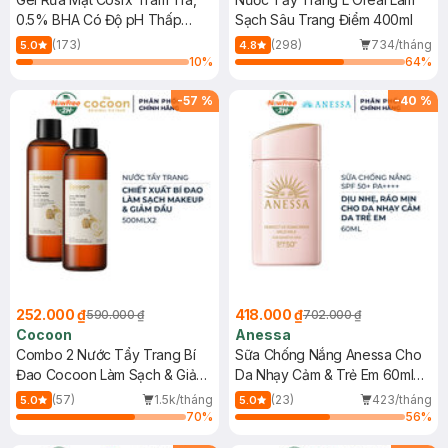
0.5% BHA Có Độ pH Thấp
Sạch Sâu Trang Điểm 400ml
150ml
(173)
(298)
734/tháng
5.0
4.8
10
%
64
%
-
57
%
-
40
%
252.000 ₫
418.000 ₫
590.000 ₫
702.000 ₫
Cocoon
Anessa
Combo 2 Nước Tẩy Trang Bí
Sữa Chống Nắng Anessa Cho
Đao Cocoon Làm Sạch & Giảm
Da Nhạy Cảm & Trẻ Em 60ml
Dầu 500ml
(Mới)
(57)
1.5k/tháng
(23)
423/tháng
5.0
5.0
70
%
56
%