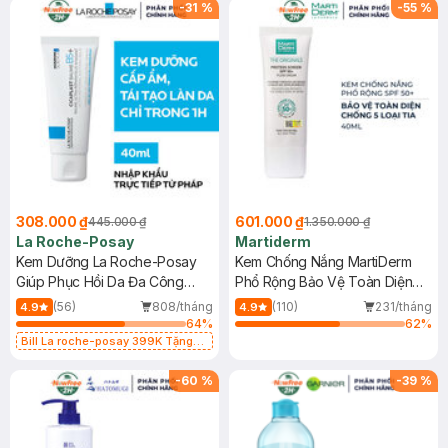
-
31
%
-
55
%
308.000 ₫
601.000 ₫
445.000 ₫
1.350.000 ₫
La Roche-Posay
Martiderm
Kem Dưỡng La Roche-Posay
Kem Chống Nắng MartiDerm
Giúp Phục Hồi Da Đa Công
Phổ Rộng Bảo Vệ Toàn Diện
Dụng 40ml
40ml
(56)
808/tháng
(110)
231/tháng
4.9
4.9
64
%
62
%
Bill La roche-posay 399K Tặng
Gel rửa mặt da dầu nhạy cảm 50ml
(SL có hạn)
-
60
%
-
39
%