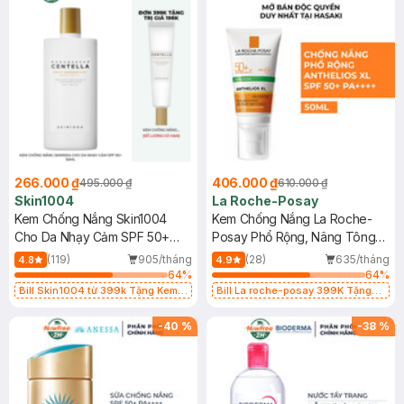
266.000 ₫
406.000 ₫
495.000 ₫
610.000 ₫
Skin1004
La Roche-Posay
Kem Chống Nắng Skin1004
Kem Chống Nắng La Roche-
Cho Da Nhạy Cảm SPF 50+
Posay Phổ Rộng, Nâng Tông
50ml
Kiềm Dầu 50ml
(119)
905/tháng
(28)
635/tháng
4.8
4.9
64
%
64
%
Bill Skin1004 từ 399k Tặng Kem
Bill La roche-posay 399K Tặng
Chống Nắng Cho Da Nhạy Cảm
Gel rửa mặt da dầu nhạy cảm 50ml
SPF 50+ 20ml (SL Có Hạn)
(SL có hạn)
-
40
%
-
38
%