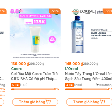
0
%
-
53
%
-
50
139.000 ₫
145.000 ₫
298.000 ₫
289.000 ₫
Cosrx
L'Oreal
h
Gel Rửa Mặt Cosrx Tràm Trà,
Nước Tẩy Trang L'Oreal Là
Da
0.5% BHA Có Độ pH Thấp
Sạch Sâu Trang Điểm 400ml
150ml
háng
(173)
(298)
916/thán
5.0
4.8
12
%
8
%
41
a
Thêm giỏ hàng
Thêm giỏ hàng