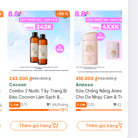
%
-
59
%
-
40
%
243.000 ₫
418.000 ₫
590.000 ₫
702.000 ₫
Cocoon
Anessa
m
Combo 2 Nước Tẩy Trang Bí
Sữa Chống Nắng Anessa
Đao Cocoon Làm Sạch &
Cho Da Nhạy Cảm & Trẻ Em
Giảm Dầu 500ml
60ml (Mới)
g
(57)
1.6k/tháng
(23)
423/tháng
5.0
5.0
%
78
%
10
%
Thêm giỏ hàng
Thêm giỏ hàng