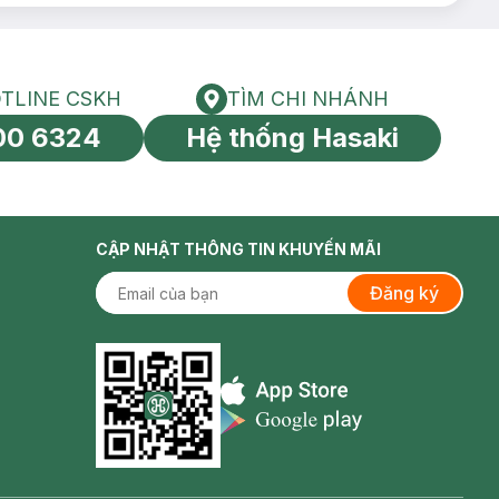
TLINE CSKH
TÌM CHI NHÁNH
HOTLINE CSKH
Tìm chi nhánh
00 6324
Hệ thống Hasaki
tín toàn cầu
CẬP NHẬT THÔNG TIN KHUYẾN MÃI
Đăng ký
Appstore icon
Goolge Play icon