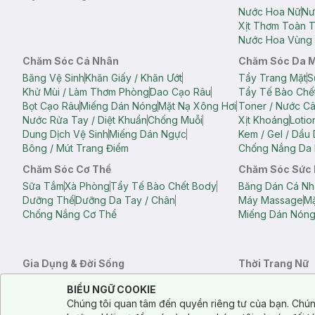
Nước Hoa Nữ
Nư
Xịt Thơm Toàn 
Nước Hoa Vùng 
Chăm Sóc Cá Nhân
Chăm Sóc Da 
Băng Vệ Sinh
Khăn Giấy / Khăn Ướt
Tẩy Trang Mặt
S
Khử Mùi / Làm Thơm Phòng
Dao Cạo Râu
Tẩy Tế Bào Chế
Bọt Cạo Râu
Miếng Dán Nóng
Mặt Nạ Xông Hơi
Toner / Nước C
Nước Rửa Tay / Diệt Khuẩn
Chống Muỗi
Xịt Khoáng
Lotio
Dung Dịch Vệ Sinh
Miếng Dán Ngực
Kem / Gel / Dầu
Bông / Mút Trang Điểm
Chống Nắng Da 
Chăm Sóc Cơ Thể
Chăm Sóc Sức
Sữa Tắm
Xà Phòng
Tẩy Tế Bào Chết Body
Băng Dán Cá Nh
Dưỡng Thể
Dưỡng Da Tay / Chân
Máy Massage
Mặ
Chống Nắng Cơ Thể
Miếng Dán Nón
Gia Dụng & Đời Sống
Thời Trang Nữ
Khăn Tắm
Bông Tắm / Phụ Kiện Tắm
Áo Crop Top N
Notice about cookies usage
Cookie Consent
BIỂU NGỮ COOKIE
Phụ Kiện Điện Thoại
Quạt Cầm Tay / Quạt Mini
Áo Thun Nữ
Áo 
Chúng tôi quan tâm đến quyền riêng tư của bạn. Chún
Khử Mùi / Làm Thơm Phòng
Nước Giặt
Nước Xả
Quần Lót Nữ
Quầ