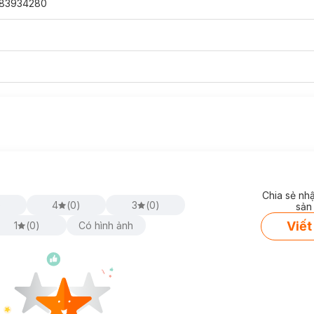
83934280
Chia sẻ nh
)
4
(
0
)
3
(
0
)
sản
Viết
1
(
0
)
Có hình ảnh