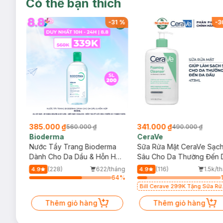
Có thể bạn thích
-
32
%
-
31
%
-
3
385.000 ₫
341.000 ₫
560.000 ₫
490.000 ₫
Bioderma
CeraVe
rma
Nước Tẩy Trang Bioderma
Sữa Rửa Mặt CeraVe Sạc
m
Dành Cho Da Dầu & Hỗn Hợp
Sâu Cho Da Thường Đến 
500ml
Dầu 473ml
/tháng
(228)
622/tháng
(116)
1.5k/t
4.9
4.9
68
%
64
%
Bill Cerave 299K Tặng Sữa Rử
Mặt Cerave 30ml (SL có hạn)
Thêm giỏ hàng
Thêm giỏ hàng