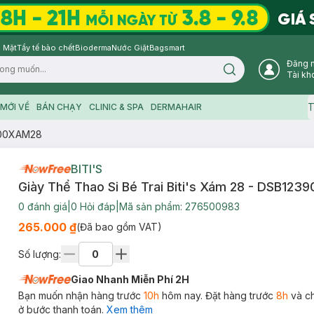
 Mặt
Tẩy tế bào chết
Bioderma
Nước Giặt
Bagsmart
Đăng 
Search icon
Tài kh
T
MỚI VỀ
BÁN CHẠY
CLINIC & SPA
DERMAHAIR
3900XAM28
BITI'S
Giày Thể Thao Si Bé Trai Biti's Xám 28 - DSB12
0
đánh giá
|
0
Hỏi đáp
|
Mã sản phẩm:
276500983
265.000 ₫
(Đã bao gồm VAT)
Số lượng:
Giao Nhanh Miễn Phí 2H
Bạn muốn nhận hàng trước
10h
hôm nay. Đặt hàng trước
8h
và c
ở bước thanh toán.
Xem thêm