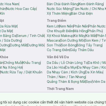
ớc Hoa Nam
Bàn Chải Đánh Răng
Kem Đánh Răng
Thân
Nước Hoa Cao Cấp
Nước Súc Miệng
Tăm Nước / Chỉ Nha 
Kín
Xịt Thơm Miệng
Bàn Chải Điện
Mặt
Trang Điểm
ữa Rửa Mặt
Kem Lót
Kem Nền
Phấn Nền
Phấn Nước
t Da Mặt
Che Khuyết Điểm
Má Hồng
Phấn Phủ
ân Bằng Da
Serum / Tinh Chất
Xịt Khoá Makeup
Kẻ Mày
Kẻ Mắt
Phấn 
n / Sữa Dưỡng
Mascara
Son Dưỡng Môi
Son Kem / Tin
 Dưỡng
Dưỡng Mắt
Dưỡng Môi
Son Thỏi
Son Bóng
Bông Tẩy Trang
Mặt
Cọ Trang Điểm
Giấy Thấm Dầu
 Khỏe
Vấn Đề Về Da
ân
Chống Muỗi
Khẩu Trang
Da Dầu / Lỗ Chân Lông To
Da Khô / M
t Nạ Xông Hơi
Da Lão Hóa
Da Mụn
Da Nhạy Cảm / Kí
g
Nước Rửa Tay / Diệt Khuẩn
Da Nhạy Cảm / Kích Ứng
Da Xỉn Màu
Thâm / Nám / Tàn Nhang
Quầng Thâm & Bọng Mắt
Sẹo
Viêm Da
Thời Trang Nam
ữ
Áo Hai Dây Nữ
Áo Polo Nữ
Áo Polo Nam
Áo Thun Nam
Áo Tank T
Tank Top Nữ
Quần Dài Nữ
Quần Lót Nam
Quần Short Nam
g tôi sử dụng các cookie cần thiết để vận hành website của chúng t
n Short Nữ