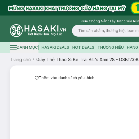
Kem Chống Nắng
Tẩy Trang
Sữa Rửa
Logo
DANH MỤC
HASAKI DEALS
HOT DEALS
THƯƠNG HIỆU
HÀNG 
Hamburger icon
Trang chủ
Giày Thể Thao Si Bé Trai Biti's Xám 28 - DSB12
Thêm vào danh sách yêu thích