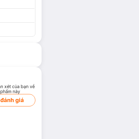
ận xét của bạn về
 phẩm này
 đánh giá