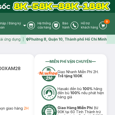
0
nhập
/
Đăng ký
Hệ thống
Bảo
Hỗ trợ
User Icon
Store Icon
Warranty Icon
Phone Icon
Cart I
oản
cửa hàng
hành
khách hàng
ải ứng dụng
Phường 8, Quận 10, Thành phố Hồ Chí Minh
Map icon
MIỄN PHÍ VẬN CHUYỂN
3900XAM28
Giao Nhanh Miễn Phí 2H.
Trễ tặng 100K
Hasaki đền bù
100%
hãng
đền bù
100%
nếu phát hiện
hàng giả
Giao Hàng Miễn Phí
(từ
họn giao hàng
2H
90K tại 60 Tỉnh Thành trừ