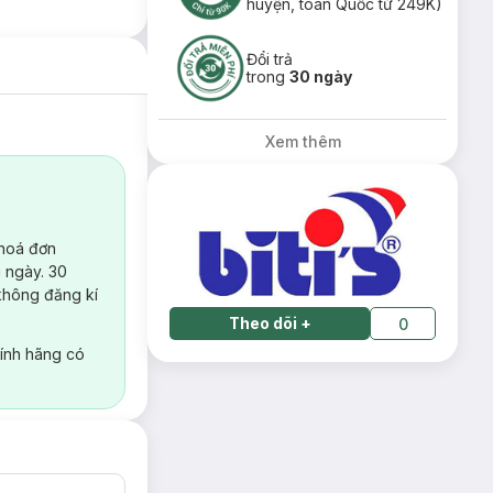
huyện, toàn Quốc từ 249K)
Đổi trả
trong
30 ngày
Xem thêm
 hoá đơn
 ngày. 30
không đăng kí
Theo dõi
+
0
ính hãng có