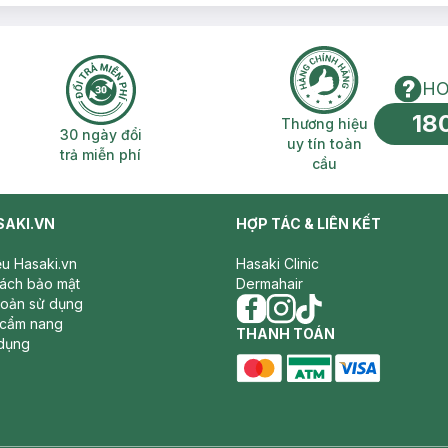
HO
18
n phí 2H
30 ngày đổi trả miễn phí
Thương hiệu uy 
Thương hiệu
30 ngày đổi
uy tín toàn
trả miễn phí
cầu
SAKI.VN
HỢP TÁC & LIÊN KẾT
iệu Hasaki.vn
Hasaki Clinic
sách bảo mật
Dermahair
hoản sử dụng
 cẩm nang
facebook
THANH TOÁN
instagram
tiktok
dụng
master card
ATM card
visa card