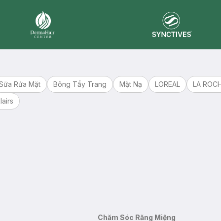
Synctives
Dermahair
Sữa Rửa Mặt
Bông Tẩy Trang
Mặt Nạ
LOREAL
LA ROC
lairs
Chăm Sóc Răng Miệng