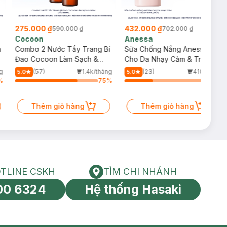
275.000 ₫
432.000 ₫
590.000 ₫
702.000 ₫
Cocoon
Anessa
m
Combo 2 Nước Tẩy Trang Bí
Sữa Chống Nắng Anessa
Đao Cocoon Làm Sạch &
Cho Da Nhạy Cảm & Trẻ Em
Giảm Dầu 500ml
60ml (Mới)
g
(57)
1.4k/tháng
(23)
410/tháng
5.0
5.0
%
75
%
34
%
Thêm giỏ hàng
Thêm giỏ hàng
TLINE CSKH
TÌM CHI NHÁNH
HOTLINE CSKH
Tìm chi nhánh
00 6324
Hệ thống Hasaki
tín toàn cầu