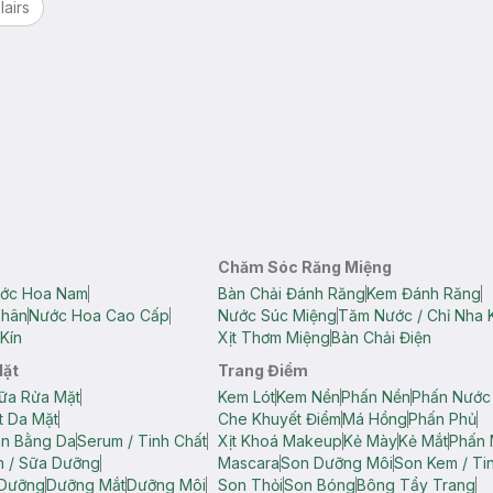
lairs
Chăm Sóc Răng Miệng
ớc Hoa Nam
Bàn Chải Đánh Răng
Kem Đánh Răng
Thân
Nước Hoa Cao Cấp
Nước Súc Miệng
Tăm Nước / Chỉ Nha 
Kín
Xịt Thơm Miệng
Bàn Chải Điện
Mặt
Trang Điểm
ữa Rửa Mặt
Kem Lót
Kem Nền
Phấn Nền
Phấn Nước
t Da Mặt
Che Khuyết Điểm
Má Hồng
Phấn Phủ
ân Bằng Da
Serum / Tinh Chất
Xịt Khoá Makeup
Kẻ Mày
Kẻ Mắt
Phấn 
n / Sữa Dưỡng
Mascara
Son Dưỡng Môi
Son Kem / Tin
 Dưỡng
Dưỡng Mắt
Dưỡng Môi
Son Thỏi
Son Bóng
Bông Tẩy Trang