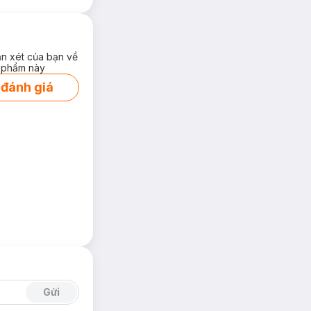
ận xét của bạn về
 phẩm này
 đánh giá
Gửi