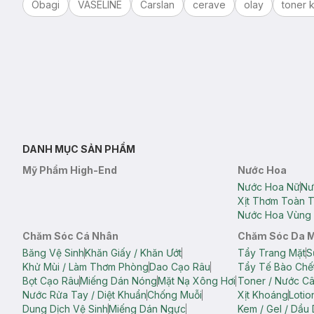
Obagi
VASELINE
Carslan
cerave
olay
toner k
DANH MỤC SẢN PHẨM
Mỹ Phẩm High-End
Nước Hoa
Nước Hoa Nữ
Nư
Xịt Thơm Toàn 
Nước Hoa Vùng 
Chăm Sóc Cá Nhân
Chăm Sóc Da 
Băng Vệ Sinh
Khăn Giấy / Khăn Ướt
Tẩy Trang Mặt
S
Khử Mùi / Làm Thơm Phòng
Dao Cạo Râu
Tẩy Tế Bào Chế
Bọt Cạo Râu
Miếng Dán Nóng
Mặt Nạ Xông Hơi
Toner / Nước C
Nước Rửa Tay / Diệt Khuẩn
Chống Muỗi
Xịt Khoáng
Lotio
Dung Dịch Vệ Sinh
Miếng Dán Ngực
Kem / Gel / Dầu