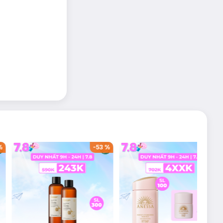
%
-
53
%
-
38
%