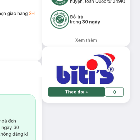
huyện, toàn Quốc từ 249K)
họn giao hàng
2H
Đổi trả
trong
30 ngày
Xem thêm
Theo dõi
+
0
 hoá đơn
 ngày. 30
không đăng kí