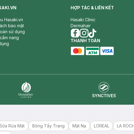
SAKI.VN
HỢP TÁC & LIÊN KẾT
iệu Hasaki.vn
Hasaki Clinic
sách bảo mật
Dermahair
hoản sử dụng
 cẩm nang
facebook
THANH TOÁN
instagram
tiktok
dụng
master card
ATM card
visa card
Synctives
Dermahair
Sữa Rửa Mặt
Bông Tẩy Trang
Mặt Nạ
LOREAL
LA ROC