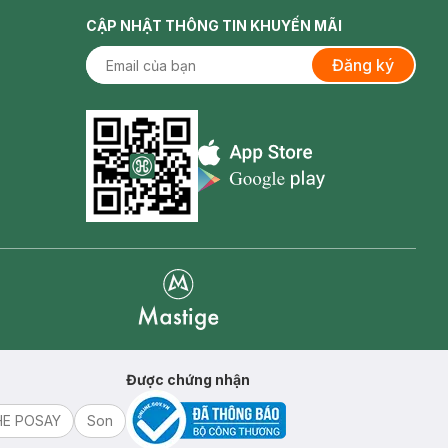
CẬP NHẬT THÔNG TIN KHUYẾN MÃI
Đăng ký
Appstore icon
Goolge Play icon
Mastige
Được chứng nhận
HE POSAY
Son