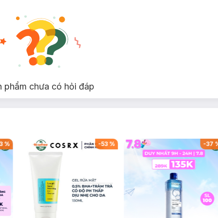
n phẩm chưa có hỏi đáp
3
%
-
53
%
-
37