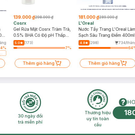
139.000 ₫
181.000 ₫
298.000 ₫
289.000 ₫
Cosrx
L'Oreal
h
Gel Rửa Mặt Cosrx Tràm Trà,
Nước Tẩy Trang L'Oreal Là
Da
0.5% BHA Có Độ pH Thấp
Sạch Sâu Trang Điểm 400ml
150ml
háng
(173)
(298)
734/thán
5.0
4.8
64
%
7
%
64
a
Thêm giỏ hàng
Thêm giỏ hàng
HO
18
n phí 2H
30 ngày đổi trả miễn phí
Thương hiệu uy 
Thương hiệu
30 ngày đổi
uy tín toàn
trả miễn phí
cầu