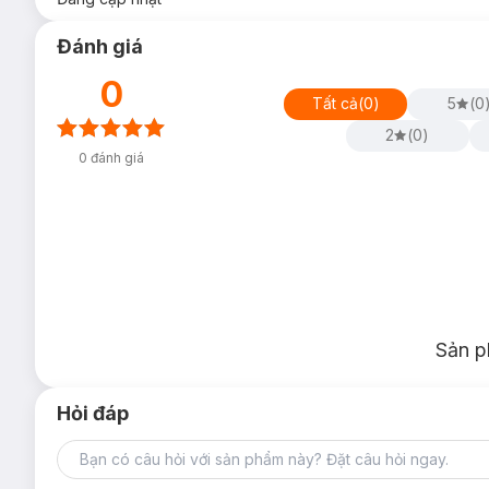
Đánh giá
0
Tất cả
(
0
)
5
(
0
2
(
0
)
0
đánh giá
Sản p
Hỏi đáp