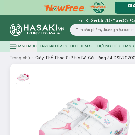
Kem Chống Nắng
Tẩy Trang
Sữa Rửa
Logo
DANH MỤC
HASAKI DEALS
HOT DEALS
THƯƠNG HIỆU
HÀNG 
Hamburger icon
Trang chủ
Giày Thể Thao Si Biti's Bé Gái Hồng 34 DSB79