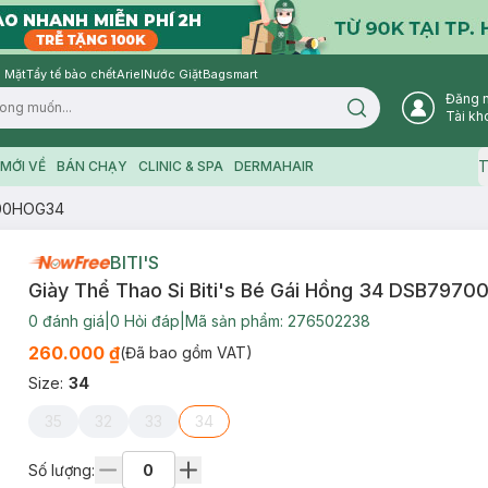
 Mặt
Tẩy tế bào chết
Ariel
Nước Giặt
Bagsmart
Đăng 
Search icon
Tài kh
T
MỚI VỀ
BÁN CHẠY
CLINIC & SPA
DERMAHAIR
7000HOG34
BITI'S
Giày Thể Thao Si Biti's Bé Gái Hồng 34 DSB797
0
đánh giá
|
0
Hỏi đáp
|
Mã sản phẩm:
276502238
260.000 ₫
(Đã bao gồm VAT)
Size
:
34
35
32
33
34
Số lượng: