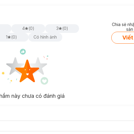
Chia sẻ nh
)
4
(
0
)
3
(
0
)
sản
Viết
1
(
0
)
Có hình ảnh
hẩm này chưa có đánh giá