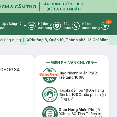
0
nhập
/
Đăng ký
Hệ thống
Bảo
Hỗ trợ
User Icon
Store Icon
Warranty Icon
Phone Icon
Cart I
oản
cửa hàng
hành
khách hàng
ải ứng dụng
Phường 8, Quận 10, Thành phố Hồ Chí Minh
Map icon
MIỄN PHÍ VẬN CHUYỂN
000HOG34
Giao Nhanh Miễn Phí 2H.
Trễ tặng 100K
Hasaki đền bù
100%
hãng
đền bù
100%
nếu phát hiện
hàng giả
Giao Hàng Miễn Phí
(từ
90K tại 60 Tỉnh Thành trừ