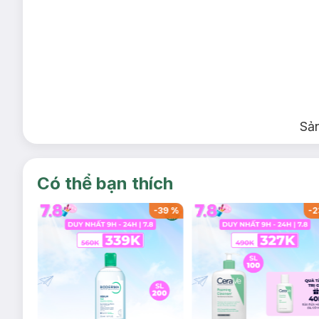
Sả
Có thể bạn thích
-
37
%
-
39
%
-
2