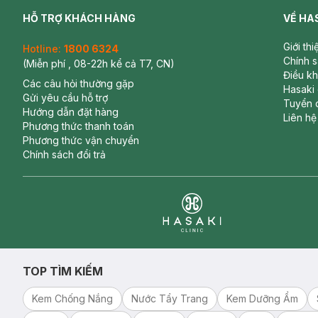
HỖ TRỢ KHÁCH HÀNG
VỀ HA
Giới th
Hotline:
1800 6324
Chính 
(Miễn phí , 08-22h kể cả T7, CN)
Điều k
Các câu hỏi thường gặp
Hasaki
Gửi yêu cầu hỗ trợ
Tuyển 
Hướng dẫn đặt hàng
Liên hệ
Phương thức thanh toán
Phương thức vận chuyển
Chính sách đổi trả
Clinic
TOP TÌM KIẾM
Kem Chống Nắng
Nước Tẩy Trang
Kem Dưỡng Ẩm