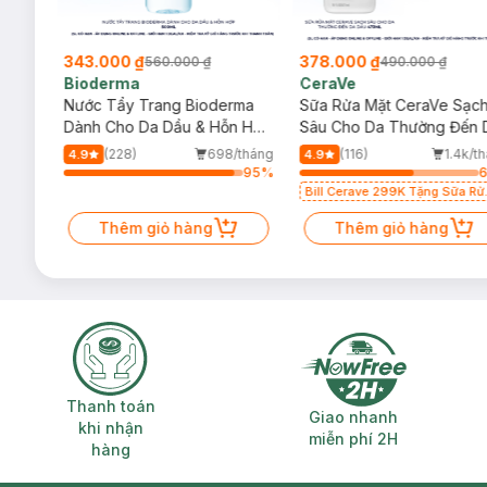
343.000 ₫
378.000 ₫
560.000 ₫
490.000 ₫
Bioderma
CeraVe
rma
Nước Tẩy Trang Bioderma
Sữa Rửa Mặt CeraVe Sạc
m
Dành Cho Da Dầu & Hỗn Hợp
Sâu Cho Da Thường Đến 
500ml
Dầu 473ml
/tháng
(228)
698/tháng
(116)
1.4k/t
4.9
4.9
92
%
95
%
Bill Cerave 299K Tặng Sữa Rử
Mặt Cerave 30ml (SL có hạn)
Thêm giỏ hàng
Thêm giỏ hàng
Thanh toán khi nhận hàng
Giao nhanh miễ
Thanh toán
Giao nhanh
khi nhận
miễn phí 2H
hàng