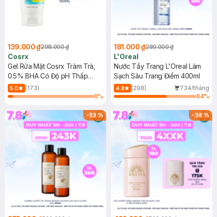
139.000 ₫
181.000 ₫
298.000 ₫
289.000 ₫
Cosrx
L'Oreal
Gel Rửa Mặt Cosrx Tràm Trà,
Nước Tẩy Trang L'Oreal Làm
0.5% BHA Có Độ pH Thấp
Sạch Sâu Trang Điểm 400ml
150ml
(173)
(298)
734/tháng
5.0
4.8
6
%
64
%
-
53
%
-
38
%