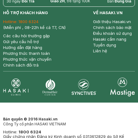
return
nowfree
price
HỖ TRỢ KHÁCH HÀNG
VỀ HASAKI.VN
Hotline:
1800 6324
Giới thiệu Hasaki.vn
(Miễn phí , 08-22h kể cả T7, CN)
Chính sách bảo mật
Điều khoản sử dụng
Các câu hỏi thường gặp
Hasaki cẩm nang
Gửi yêu cầu hỗ trợ
Tuyển dụng
Hướng dẫn đặt hàng
Liên hệ
Phương thức thanh toán
Phương thức vận chuyển
Chính sách đổi trả
Synctives
Clinic
Dermahair
Mastige
Bản quyền © 2016 Hasaki.vn
Công Ty cổ phần HASAKI VIETNAM
Hotline:
1800 6324
Giấy chứng nhận Đăng ký Kinh doanh số 0313612829 do Sở Kế