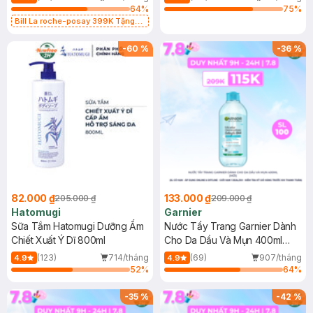
64
%
75
%
Bill La roche-posay 399K Tặng
Gel rửa mặt da dầu nhạy cảm 50ml
(SL có hạn)
-
60
%
-
36
%
82.000 ₫
133.000 ₫
205.000 ₫
209.000 ₫
Hatomugi
Garnier
Sữa Tắm Hatomugi Dưỡng Ẩm
Nước Tẩy Trang Garnier Dành
Chiết Xuất Ý Dĩ 800ml
Cho Da Dầu Và Mụn 400ml
(Mới)
(123)
714/tháng
(69)
907/tháng
4.9
4.9
52
%
64
%
-
35
%
-
42
%