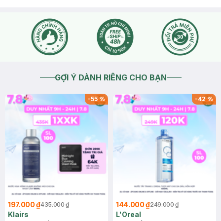
GỢI Ý DÀNH RIÊNG CHO BẠN
-
55
%
-
42
%
197.000 ₫
144.000 ₫
435.000 ₫
249.000 ₫
Klairs
L'Oreal