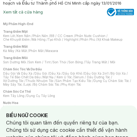
hoạch và Đầu tư Thành phố Hồ Chí Minh cấp ngày 13/01/2016
Xem tất cả cửa hàng
Mỹ Phẩm High-End
Trang Điểm Mặt
Kem Lót
/
Kem Nền
/
Phấn Nền
/
BB / CC Cream
/
Phấn Nước Cushion
/
Che Khuyết Điểm
/
Má Hồng
/
Tạo Khối / Highlight
/
Phấn Phủ
/
Xịt Khoá Makeup
Trang Điểm Mắt
Kẻ Mày
/
Kẻ Mắt
/
Phấn Mắt
/
Mascara
Trang Điểm Môi
Son Dưỡng Môi
/
Son Kem / Tint
/
Son Thỏi
/
Son Bóng
/
Tẩy Trang Mắt / Môi
Chăm Sóc Tóc Và Da Đầu
Dầu Gội Và Dầu Xả
/
Dầu Gội
/
Dầu Xả
/
Dầu Gội Khô
/
Dầu Gội Xả 2in1
/
Bộ Gội Xả
/
Tẩy Tế Bào Chết Da Đầu
/
Mặt Nạ / Kem Ủ Tóc
/
Serum / Dầu Dưỡng Tóc
/
Xịt Dưỡng Tóc
/
Thuốc Nhuộm Tóc
/
Sản Phẩm Tạo Kiểu Tóc
/
Dụng Cụ Chăm Sóc Tóc
/
Máy Sấy Tóc
/
Lược
/
Bộ Chăm Sóc Tóc
/
Phụ Kiện Tóc
Chăm Sóc Cơ Thể
Kem Tẩy Lông
/
Dụng Cụ Tẩy Lông
Nước Hoa
Nước Hoa Nữ
/
Nước Hoa Nam
/
Nước Hoa Cao Cấp
/
Xịt Thơm Toàn Thân
/
Nước Hoa Vùng Kín
Notice about cookies usage
BIỂU NGỮ COOKIE
Chăm Sóc Cá Nhân
Chúng tôi quan tâm đến quyền riêng tư của bạn.
Chống Muỗi
/
Khẩu Trang
/
Máy Massage
/
Mặt Nạ Xông Hơi
/
Nước Rửa Tay
/
Sản Phẩm Chăm Sóc Khác
/
Bàn Chải Đánh Răng
/
Bàn Chải Điện
/
Chúng tôi sử dụng các cookie cần thiết để vận hành
Hỗ Trợ Trắng Răng
/
Kem Đánh Răng
/
Máy Tăm Nước
/
Nước Súc Miệng
/
Tăm / Chỉ Nha Khoa
/
Xịt Thơm Miệng
/
Dung Dịch Vệ Sinh
/
Dưỡng Vùng Kín
/
Khăn Ướt Vệ Sinh Vùng Kín
/
Băng Vệ Sinh
/
Tampon
/
Bọt Cạo Râu
/
Dao Cạo Râu
/