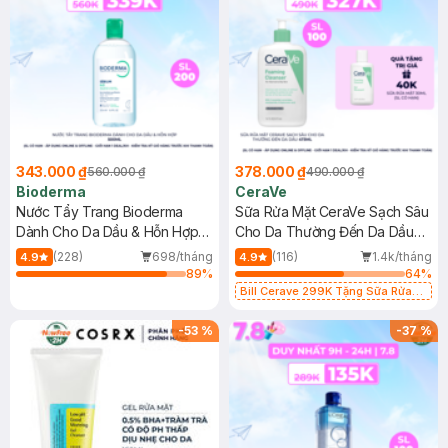
343.000 ₫
378.000 ₫
560.000 ₫
490.000 ₫
Bioderma
CeraVe
Nước Tẩy Trang Bioderma
Sữa Rửa Mặt CeraVe Sạch Sâu
Dành Cho Da Dầu & Hỗn Hợp
Cho Da Thường Đến Da Dầu
500ml
473ml
(228)
698/tháng
(116)
1.4k/tháng
4.9
4.9
89
%
64
%
Bill Cerave 299K Tặng Sữa Rửa
Mặt Cerave 30ml (SL có hạn)
-
53
%
-
37
%