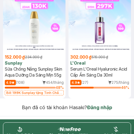
152.000 ₫
302.000 ₫
234.000 ₫
519.000 ₫
Sunplay
L'Oreal
Sữa Chống Nắng Sunplay Skin
Serum L'Oreal Hyaluronic Acid
Aqua Dưỡng Da Sáng Mịn 55g
Cấp Ẩm Sáng Da 30ml
(108)
454/tháng
(27)
275/tháng
4.9
4.9
48
%
46
%
Bill 199K Sunplay tặng Tinh Chất
Chống Nắng 7g trị giá 30K (SL có
hạn)
Bạn đã có tài khoản Hasaki?
Đăng nhập