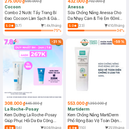
275.000 ₫
432.000 ₫
590.000 ₫
702.000 ₫
Cocoon
Anessa
Combo 2 Nước Tẩy Trang Bí
Sữa Chống Nắng Anessa Cho
Đao Cocoon Làm Sạch & Giảm
Da Nhạy Cảm & Trẻ Em 60ml
Dầu 500ml
(Mới)
(57)
1.4k/tháng
(23)
410/tháng
5.0
5.0
75
%
34
%
-
31
%
-
59
%
308.000 ₫
553.000 ₫
445.000 ₫
1.350.000 ₫
La Roche-Posay
Martiderm
Kem Dưỡng La Roche-Posay
Kem Chống Nắng MartiDerm
Giúp Phục Hồi Da Đa Công
Phổ Rộng Bảo Vệ Toàn Diện
Dụng 40ml
40ml
(56)
808/tháng
(110)
251/tháng
4.9
4.9