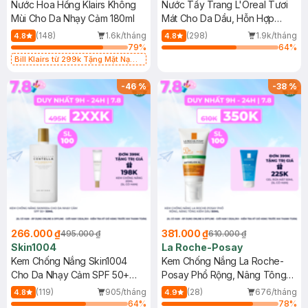
Nước Hoa Hồng Klairs Không
Nước Tẩy Trang L'Oreal Tươi
Mùi Cho Da Nhạy Cảm 180ml
Mát Cho Da Dầu, Hỗn Hợp
400ml
(148)
1.6k/tháng
(298)
1.9k/tháng
4.8
4.8
79
%
64
%
Bill Klairs từ 299k Tặng Mặt Nạ
Làm Dịu Da & Kiểm Soát Dầu Nhờn
25ml (SL Có Hạn)
-
46
%
-
38
%
266.000 ₫
381.000 ₫
495.000 ₫
610.000 ₫
Skin1004
La Roche-Posay
Kem Chống Nắng Skin1004
Kem Chống Nắng La Roche-
Cho Da Nhạy Cảm SPF 50+
Posay Phổ Rộng, Nâng Tông
50ml
Kiềm Dầu 50ml
(119)
905/tháng
(28)
676/tháng
4.8
4.9
64
%
78
%