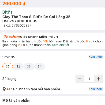
260.000 ₫
Biti's
Giày Thể Thao Si Biti's Bé Gái Hồng 35
DSB797000HOG35
(SKU:
276502239
)
Giao Nhanh Miễn Phí 2H
Bạn muốn nhận hàng trước
10h
hôm nay. Đặt hàng trước
8h
và chọn
giao hàng
2H
ở bước thanh toán.
Xem chi tiết
Xem thêm
Size
:
35
35
32
33
34
Số lượng:
337
Chi nhánh tạm hết sản phẩm
Xem thêm
Mô tả sản phẩm