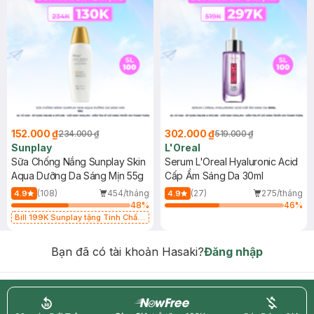
152.000 ₫
302.000 ₫
234.000 ₫
519.000 ₫
Sunplay
L'Oreal
Sữa Chống Nắng Sunplay Skin
Serum L'Oreal Hyaluronic Acid
Aqua Dưỡng Da Sáng Mịn 55g
Cấp Ẩm Sáng Da 30ml
(108)
454/tháng
(27)
275/tháng
4.9
4.9
48
%
46
%
Bill 199K Sunplay tặng Tinh Chất
Chống Nắng 7g trị giá 30K (SL có
hạn)
Bạn đã có tài khoản Hasaki?
Đăng nhập