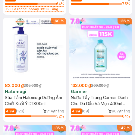
64
%
75
%
Bill La roche-posay 399K Tặng
Gel rửa mặt da dầu nhạy cảm 50ml
(SL có hạn)
-
60
%
-
36
%
82.000 ₫
133.000 ₫
205.000 ₫
209.000 ₫
Hatomugi
Garnier
Sữa Tắm Hatomugi Dưỡng Ẩm
Nước Tẩy Trang Garnier Dành
Chiết Xuất Ý Dĩ 800ml
Cho Da Dầu Và Mụn 400ml
(Mới)
(123)
714/tháng
(69)
907/tháng
4.9
4.9
52
%
64
%
-
35
%
-
42
%