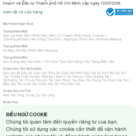
hoạch và Đầu tư Thành phố Hồ Chí Minh cấp ngày 13/01/2016
Xem tất cả cửa hàng
Mỹ Phẩm High-End
Trang Điểm Mặt
Kem Lót
/
Kem Nền
/
Phấn Nền
/
BB / CC Cream
/
Phấn Nước Cushion
/
Che Khuyết Điểm
/
Má Hồng
/
Tạo Khối / Highlight
/
Phấn Phủ
/
Xịt Khoá Makeup
Trang Điểm Mắt
Kẻ Mày
/
Kẻ Mắt
/
Phấn Mắt
/
Mascara
Trang Điểm Môi
Son Dưỡng Môi
/
Son Kem / Tint
/
Son Thỏi
/
Son Bóng
/
Tẩy Trang Mắt / Môi
Chăm Sóc Tóc Và Da Đầu
Dầu Gội Và Dầu Xả
/
Dầu Gội
/
Dầu Xả
/
Dầu Gội Khô
/
Dầu Gội Xả 2in1
/
Bộ Gội Xả
/
Tẩy Tế Bào Chết Da Đầu
/
Mặt Nạ / Kem Ủ Tóc
/
Serum / Dầu Dưỡng Tóc
/
Xịt Dưỡng Tóc
/
Thuốc Nhuộm Tóc
/
Sản Phẩm Tạo Kiểu Tóc
/
Dụng Cụ Chăm Sóc Tóc
/
Máy Sấy Tóc
/
Lược
/
Bộ Chăm Sóc Tóc
/
Phụ Kiện Tóc
Chăm Sóc Cơ Thể
Kem Tẩy Lông
/
Dụng Cụ Tẩy Lông
Nước Hoa
Nước Hoa Nữ
/
Nước Hoa Nam
/
Nước Hoa Cao Cấp
/
Xịt Thơm Toàn Thân
/
Nước Hoa Vùng Kín
Notice about cookies usage
BIỂU NGỮ COOKIE
Chăm Sóc Cá Nhân
Chúng tôi quan tâm đến quyền riêng tư của bạn.
Chống Muỗi
/
Khẩu Trang
/
Máy Massage
/
Mặt Nạ Xông Hơi
/
Nước Rửa Tay
/
Sản Phẩm Chăm Sóc Khác
/
Bàn Chải Đánh Răng
/
Bàn Chải Điện
/
Chúng tôi sử dụng các cookie cần thiết để vận hành
Hỗ Trợ Trắng Răng
/
Kem Đánh Răng
/
Máy Tăm Nước
/
Nước Súc Miệng
/
Tăm / Chỉ Nha Khoa
/
Xịt Thơm Miệng
/
Dung Dịch Vệ Sinh
/
Dưỡng Vùng Kín
/
Khăn Ướt Vệ Sinh Vùng Kín
/
Băng Vệ Sinh
/
Tampon
/
Bọt Cạo Râu
/
Dao Cạo Râu
/