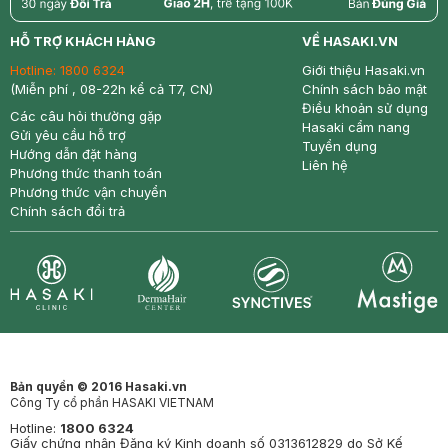
return
nowfree
price
HỖ TRỢ KHÁCH HÀNG
VỀ HASAKI.VN
Hotline:
1800 6324
Giới thiệu Hasaki.vn
(Miễn phí , 08-22h kể cả T7, CN)
Chính sách bảo mật
Điều khoản sử dụng
Các câu hỏi thường gặp
Hasaki cẩm nang
Gửi yêu cầu hỗ trợ
Tuyển dụng
Hướng dẫn đặt hàng
Liên hệ
Phương thức thanh toán
Phương thức vận chuyển
Chính sách đổi trả
Synctives
Clinic
Dermahair
Mastige
Bản quyền © 2016 Hasaki.vn
Công Ty cổ phần HASAKI VIETNAM
Hotline:
1800 6324
Giấy chứng nhận Đăng ký Kinh doanh số 0313612829 do Sở Kế