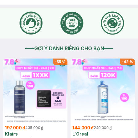
GỢI Ý DÀNH RIÊNG CHO BẠN
-
55
%
-
42
%
197.000 ₫
144.000 ₫
435.000 ₫
249.000 ₫
Klairs
L'Oreal