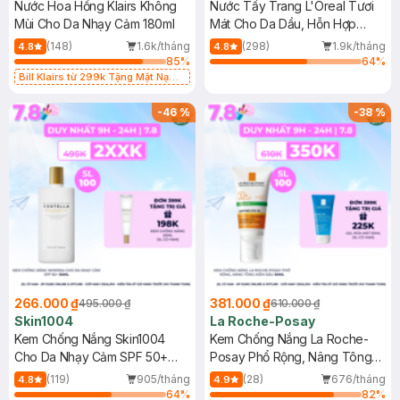
Nước Hoa Hồng Klairs Không
Nước Tẩy Trang L'Oreal Tươi
Mùi Cho Da Nhạy Cảm 180ml
Mát Cho Da Dầu, Hỗn Hợp
400ml
(148)
1.6k/tháng
(298)
1.9k/tháng
4.8
4.8
85
%
64
%
Bill Klairs từ 299k Tặng Mặt Nạ
Làm Dịu Da & Kiểm Soát Dầu Nhờn
25ml (SL Có Hạn)
-
46
%
-
38
%
266.000 ₫
381.000 ₫
495.000 ₫
610.000 ₫
Skin1004
La Roche-Posay
Kem Chống Nắng Skin1004
Kem Chống Nắng La Roche-
Cho Da Nhạy Cảm SPF 50+
Posay Phổ Rộng, Nâng Tông
50ml
Kiềm Dầu 50ml
(119)
905/tháng
(28)
676/tháng
4.8
4.9
64
%
82
%