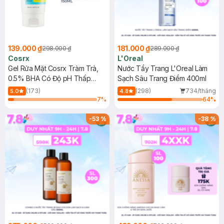
139.000 ₫
181.000 ₫
298.000 ₫
289.000 ₫
Cosrx
L'Oreal
Gel Rửa Mặt Cosrx Tràm Trà,
Nước Tẩy Trang L'Oreal Làm
0.5% BHA Có Độ pH Thấp
Sạch Sâu Trang Điểm 400ml
150ml
(173)
(298)
734/tháng
5.0
4.8
7
%
64
%
-
53
%
-
38
%