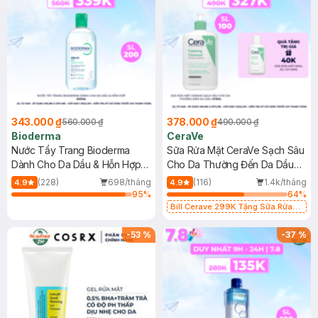
343.000 ₫
378.000 ₫
560.000 ₫
490.000 ₫
Bioderma
CeraVe
Nước Tẩy Trang Bioderma
Sữa Rửa Mặt CeraVe Sạch Sâu
Dành Cho Da Dầu & Hỗn Hợp
Cho Da Thường Đến Da Dầu
500ml
473ml
(228)
698/tháng
(116)
1.4k/tháng
4.9
4.9
95
%
64
%
Bill Cerave 299K Tặng Sữa Rửa
Mặt Cerave 30ml (SL có hạn)
-
53
%
-
37
%