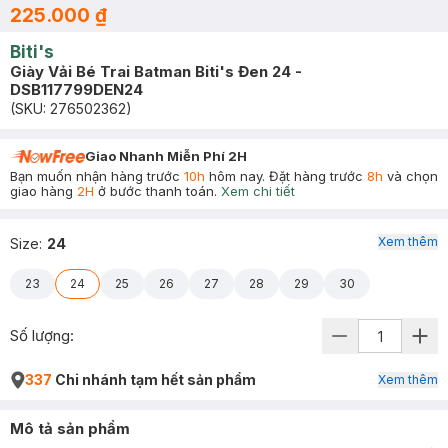
225.000 ₫
Biti's
Giày Vải Bé Trai Batman Biti's Đen 24 -
DSB117799DEN24
(SKU:
276502362
)
Giao Nhanh Miễn Phí 2H
Bạn muốn nhận hàng trước
10h
hôm nay. Đặt hàng trước
8h
và chọn
giao hàng
2H
ở bước thanh toán.
Xem chi tiết
Xem thêm
Size
:
24
23
24
25
26
27
28
29
30
Số lượng:
337
Chi nhánh tạm hết sản phẩm
Xem thêm
Mô tả sản phẩm