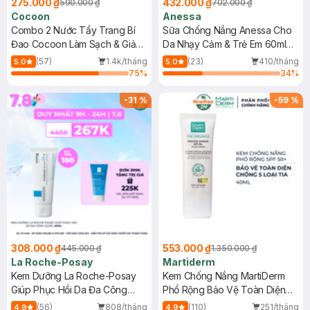
275.000 ₫
432.000 ₫
590.000 ₫
702.000 ₫
Cocoon
Anessa
Combo 2 Nước Tẩy Trang Bí
Sữa Chống Nắng Anessa Cho
Đao Cocoon Làm Sạch & Giảm
Da Nhạy Cảm & Trẻ Em 60ml
Dầu 500ml
(Mới)
(57)
1.4k/tháng
(23)
410/tháng
5.0
5.0
75
%
34
%
-
31
%
-
59
%
308.000 ₫
553.000 ₫
445.000 ₫
1.350.000 ₫
La Roche-Posay
Martiderm
Kem Dưỡng La Roche-Posay
Kem Chống Nắng MartiDerm
Giúp Phục Hồi Da Đa Công
Phổ Rộng Bảo Vệ Toàn Diện
Dụng 40ml
40ml
(56)
808/tháng
(110)
251/tháng
4.9
4.9