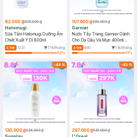
82.000 ₫
107.000 ₫
205.000 ₫
209.000 ₫
Hatomugi
Garnier
Sữa Tắm Hatomugi Dưỡng Ẩm
Nước Tẩy Trang Garnier Dành
Chiết Xuất Ý Dĩ 800ml
Cho Da Dầu Và Mụn 400ml
(Mới)
(123)
714/tháng
(69)
1.1k/tháng
4.9
4.9
52
%
11
%
-
44
%
-
43
%
130.000 ₫
297.000 ₫
234.000 ₫
519.000 ₫
Sunplay
L'Oreal