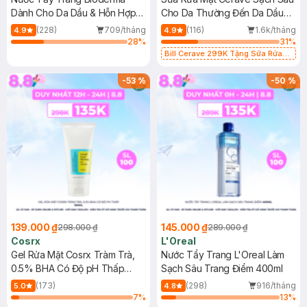
Dành Cho Da Dầu & Hỗn Hợp
Cho Da Thường Đến Da Dầu
500ml
473ml
(228)
709/tháng
(116)
1.6k/tháng
4.9
4.9
28
%
31
%
Bill Cerave 299K Tặng Sữa Rửa
Mặt Cerave 30ml (SL có hạn)
-
53
%
-
50
%
139.000 ₫
145.000 ₫
298.000 ₫
289.000 ₫
Cosrx
L'Oreal
Gel Rửa Mặt Cosrx Tràm Trà,
Nước Tẩy Trang L'Oreal Làm
0.5% BHA Có Độ pH Thấp
Sạch Sâu Trang Điểm 400ml
150ml
(173)
(298)
916/tháng
5.0
4.8
7
%
13
%