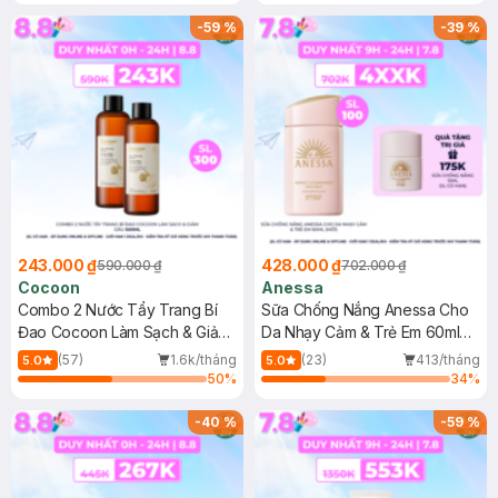
-
59
%
-
39
%
243.000 ₫
428.000 ₫
590.000 ₫
702.000 ₫
Cocoon
Anessa
Combo 2 Nước Tẩy Trang Bí
Sữa Chống Nắng Anessa Cho
Đao Cocoon Làm Sạch & Giảm
Da Nhạy Cảm & Trẻ Em 60ml
Dầu 500ml
(Mới)
(57)
1.6k/tháng
(23)
413/tháng
5.0
5.0
50
%
34
%
-
40
%
-
59
%