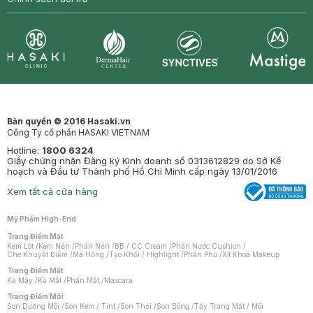
Synctives
Clinic
Dermahair
Mastige
Bản quyền © 2016 Hasaki.vn
Công Ty cổ phần HASAKI VIETNAM
Hotline:
1800 6324
Giấy chứng nhận Đăng ký Kinh doanh số 0313612829 do Sở Kế
hoạch và Đầu tư Thành phố Hồ Chí Minh cấp ngày 13/01/2016
Xem tất cả cửa hàng
Mỹ Phẩm High-End
Trang Điểm Mặt
Kem Lót
/
Kem Nền
/
Phấn Nền
/
BB / CC Cream
/
Phấn Nước Cushion
/
Che Khuyết Điểm
/
Má Hồng
/
Tạo Khối / Highlight
/
Phấn Phủ
/
Xịt Khoá Makeup
Trang Điểm Mắt
Kẻ Mày
/
Kẻ Mắt
/
Phấn Mắt
/
Mascara
Trang Điểm Môi
Son Dưỡng Môi
/
Son Kem / Tint
/
Son Thỏi
/
Son Bóng
/
Tẩy Trang Mắt / Môi