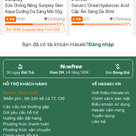
Sữa Chống Nắng Sunplay Skin
Serum L'Oreal Hyaluronic Acid
Aqua Dưỡng Da Sáng Mịn 55g
Cấp Ẩm Sáng Da 30ml
(108)
531/tháng
(27)
279/tháng
4.9
4.9
55
%
25
%
Bill 199K Sunplay tặng Tinh Chất
Chống Nắng 7g trị giá 30K (SL có
hạn)
Bạn đã có tài khoản Hasaki?
Đăng nhập
return
nowfree
price
HỖ TRỢ KHÁCH HÀNG
VỀ HASAKI.VN
Hotline:
1800 6324
Giới thiệu Hasaki.vn
(Miễn phí , 08-22h kể cả T7, CN)
Chính sách bảo mật
Điều khoản sử dụng
Các câu hỏi thường gặp
Hasaki cẩm nang
Gửi yêu cầu hỗ trợ
Tuyển dụng
Hướng dẫn đặt hàng
Liên hệ
Phương thức thanh toán
Phương thức vận chuyển
Chính sách đổi trả