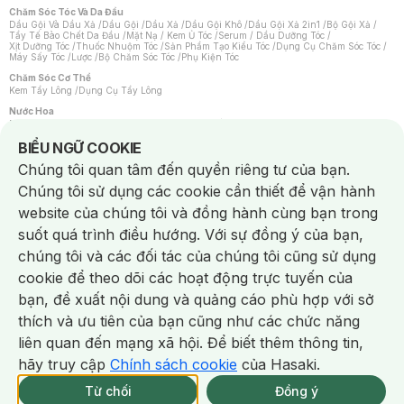
Chăm Sóc Tóc Và Da Đầu
Dầu Gội Và Dầu Xả
/
Dầu Gội
/
Dầu Xả
/
Dầu Gội Khô
/
Dầu Gội Xả 2in1
/
Bộ Gội Xả
/
Tẩy Tế Bào Chết Da Đầu
/
Mặt Nạ / Kem Ủ Tóc
/
Serum / Dầu Dưỡng Tóc
/
Xịt Dưỡng Tóc
/
Thuốc Nhuộm Tóc
/
Sản Phẩm Tạo Kiểu Tóc
/
Dụng Cụ Chăm Sóc Tóc
/
Máy Sấy Tóc
/
Lược
/
Bộ Chăm Sóc Tóc
/
Phụ Kiện Tóc
Chăm Sóc Cơ Thể
Kem Tẩy Lông
/
Dụng Cụ Tẩy Lông
Nước Hoa
Nước Hoa Nữ
/
Nước Hoa Nam
/
Nước Hoa Cao Cấp
/
Xịt Thơm Toàn Thân
/
Nước Hoa Vùng Kín
Notice about cookies usage
BIỂU NGỮ COOKIE
Chăm Sóc Cá Nhân
Chúng tôi quan tâm đến quyền riêng tư của bạn.
Chống Muỗi
/
Khẩu Trang
/
Máy Massage
/
Mặt Nạ Xông Hơi
/
Nước Rửa Tay
/
Sản Phẩm Chăm Sóc Khác
/
Bàn Chải Đánh Răng
/
Bàn Chải Điện
/
Chúng tôi sử dụng các cookie cần thiết để vận hành
Hỗ Trợ Trắng Răng
/
Kem Đánh Răng
/
Máy Tăm Nước
/
Nước Súc Miệng
/
Tăm / Chỉ Nha Khoa
/
Xịt Thơm Miệng
/
Dung Dịch Vệ Sinh
/
Dưỡng Vùng Kín
/
website của chúng tôi và đồng hành cùng bạn trong
Khăn Ướt Vệ Sinh Vùng Kín
/
Băng Vệ Sinh
/
Tampon
/
Bọt Cạo Râu
/
Dao Cạo Râu
/
Máy Cạo Râu
suốt quá trình điều hướng. Với sự đồng ý của bạn,
Vấn Đề Về Da
chúng tôi và các đối tác của chúng tôi cũng sử dụng
Da Dầu / Lỗ Chân Lông To
/
Da Khô / Mất Nước
/
Da Lão Hóa
/
Da Mụn
/
Da Nhạy Cảm / Kích Ứng
/
Da Xỉn Màu
/
Thâm / Nám / Tàn Nhang
/
cookie để theo dõi các hoạt động trực tuyến của
Quầng Thâm & Bọng Mắt
/
Sẹo
/
Viêm Da Cơ Địa
bạn, đề xuất nội dung và quảng cáo phù hợp với sở
Dụng Cụ / Phụ Kiện Chăm Sóc Da
Chat i
Bông Tẩy Trang
/
Khăn Lau Mặt Khô
/
Dụng Cụ / Máy Rửa Mặt
/
Máy Chăm Sóc Da
/
thích và ưu tiên của bạn cũng như các chức năng
Dụng Cụ Chăm Sóc Khác
liên quan đến mạng xã hội. Để biết thêm thông tin,
hãy truy cập
Chính sách cookie
của Hasaki.
Từ chối
Đồng ý