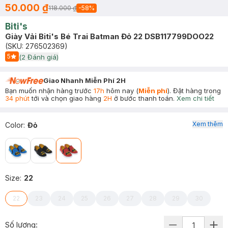
50.000 ₫
118.000 ₫
-
58
%
Biti's
Giày Vải Biti's Bé Trai Batman Đỏ 22 DSB117799DOO22
(SKU:
276502369
)
5
(
2
Đánh giá)
Start Icon
Giao Nhanh Miễn Phí 2H
Bạn muốn nhận hàng trước
17h
hôm nay (
Miễn phí
). Đặt hàng trong
34 phút
tới và chọn giao hàng
2H
ở bước thanh toán.
Xem chi tiết
Xem thêm
Color
:
Đỏ
Size
:
22
22
23
24
25
26
27
28
29
30
Số lượng: