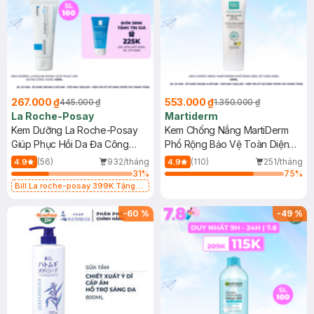
267.000 ₫
553.000 ₫
445.000 ₫
1.350.000 ₫
La Roche-Posay
Martiderm
Kem Dưỡng La Roche-Posay
Kem Chống Nắng MartiDerm
Giúp Phục Hồi Da Đa Công
Phổ Rộng Bảo Vệ Toàn Diện
Dụng 40ml
40ml
(56)
932/tháng
(110)
251/tháng
4.9
4.9
31
%
75
%
Bill La roche-posay 399K Tặng
Gel rửa mặt da dầu nhạy cảm 50ml
(SL có hạn)
-
60
%
-
49
%