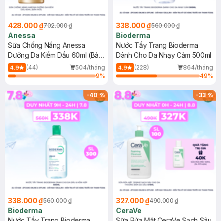
428.000 ₫
338.000 ₫
702.000 ₫
560.000 ₫
Anessa
Bioderma
Sữa Chống Nắng Anessa
Nước Tẩy Trang Bioderma
Dưỡng Da Kiềm Dầu 60ml (Bản
Dành Cho Da Nhạy Cảm 500ml
Mới)
(44)
504/tháng
(228)
864/tháng
4.9
4.9
9
%
49
%
-
40
%
-
33
%
338.000 ₫
327.000 ₫
560.000 ₫
490.000 ₫
Bioderma
CeraVe
Nước Tẩy Trang Bioderma
Sữa Rửa Mặt CeraVe Sạch Sâu