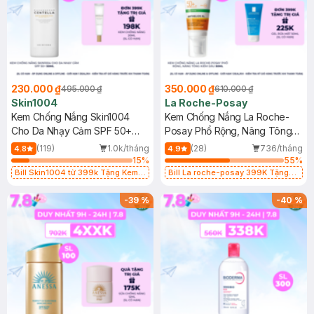
230.000 ₫
350.000 ₫
495.000 ₫
610.000 ₫
Skin1004
La Roche-Posay
Kem Chống Nắng Skin1004
Kem Chống Nắng La Roche-
Cho Da Nhạy Cảm SPF 50+
Posay Phổ Rộng, Nâng Tông
50ml
Kiềm Dầu 50ml
(119)
1.0k/tháng
(28)
736/tháng
4.8
4.9
15
%
55
%
Bill Skin1004 từ 399k Tặng Kem
Bill La roche-posay 399K Tặng
Chống Nắng Cho Da Nhạy Cảm
Gel rửa mặt da dầu nhạy cảm 50ml
SPF 50+ 20ml (SL Có Hạn)
(SL có hạn)
-
39
%
-
40
%