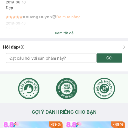
2019-06-10
Đẹp
Khuong Huynh
Đã mua hàng
2018-09-10
Đẹp vai
Xem tất cả
Hỏi đáp
(
0
)
Gửi
GỢI Ý DÀNH RIÊNG CHO BẠN
-
59
%
-
48
%