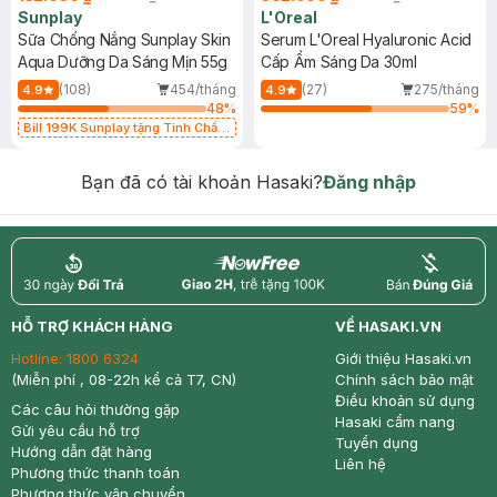
Sunplay
L'Oreal
Sữa Chống Nắng Sunplay Skin
Serum L'Oreal Hyaluronic Acid
Aqua Dưỡng Da Sáng Mịn 55g
Cấp Ẩm Sáng Da 30ml
(108)
454/tháng
(27)
275/tháng
4.9
4.9
48
%
59
%
Bill 199K Sunplay tặng Tinh Chất
Chống Nắng 7g trị giá 30K (SL có
hạn)
Bạn đã có tài khoản Hasaki?
Đăng nhập
return
nowfree
price
HỖ TRỢ KHÁCH HÀNG
VỀ HASAKI.VN
Hotline:
1800 6324
Giới thiệu Hasaki.vn
(Miễn phí , 08-22h kể cả T7, CN)
Chính sách bảo mật
Điều khoản sử dụng
Các câu hỏi thường gặp
Hasaki cẩm nang
Gửi yêu cầu hỗ trợ
Tuyển dụng
Hướng dẫn đặt hàng
Liên hệ
Phương thức thanh toán
Phương thức vận chuyển