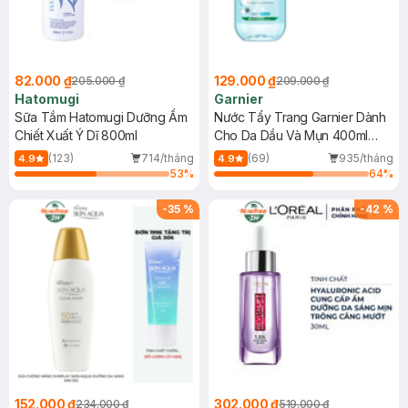
82.000 ₫
129.000 ₫
205.000 ₫
209.000 ₫
Hatomugi
Garnier
Sữa Tắm Hatomugi Dưỡng Ẩm
Nước Tẩy Trang Garnier Dành
Chiết Xuất Ý Dĩ 800ml
Cho Da Dầu Và Mụn 400ml
(Mới)
(123)
714/tháng
(69)
935/tháng
4.9
4.9
53
%
64
%
-
35
%
-
42
%
152.000 ₫
302.000 ₫
234.000 ₫
519.000 ₫