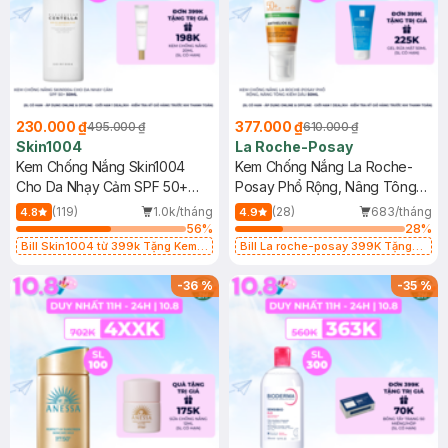
230.000 ₫
377.000 ₫
495.000 ₫
610.000 ₫
Skin1004
La Roche-Posay
Kem Chống Nắng Skin1004
Kem Chống Nắng La Roche-
Cho Da Nhạy Cảm SPF 50+
Posay Phổ Rộng, Nâng Tông
50ml
Kiềm Dầu 50ml
(119)
1.0k/tháng
(28)
683/tháng
4.8
4.9
56
%
28
%
Bill Skin1004 từ 399k Tặng Kem
Bill La roche-posay 399K Tặng
Chống Nắng Cho Da Nhạy Cảm
Gel rửa mặt da dầu nhạy cảm 50ml
SPF 50+ 20ml (SL Có Hạn)
(SL có hạn)
-
36
%
-
35
%