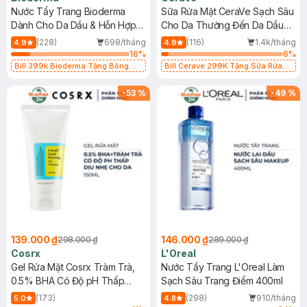
Nước Tẩy Trang Bioderma
Sữa Rửa Mặt CeraVe Sạch Sâu
Dành Cho Da Dầu & Hỗn Hợp
Cho Da Thường Đến Da Dầu
500ml
473ml
(228)
698/tháng
(116)
1.4k/tháng
4.9
4.9
16
%
6
%
Bill 399k Bioderma Tặng Bông
Bill Cerave 299K Tặng Sữa Rửa
Tẩy Trang Hộp 50 Miếng (SL có
Mặt Cerave 30ml (SL có hạn)
hạn)
-
53
%
-
49
%
139.000 ₫
146.000 ₫
298.000 ₫
289.000 ₫
Cosrx
L'Oreal
Gel Rửa Mặt Cosrx Tràm Trà,
Nước Tẩy Trang L'Oreal Làm
0.5% BHA Có Độ pH Thấp
Sạch Sâu Trang Điểm 400ml
150ml
(173)
(298)
910/tháng
5.0
4.8