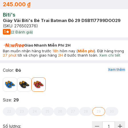
245.000 ₫
Biti's
Giày Vải Biti's Bé Trai Batman Đỏ 29 DSB117799DOO29
(SKU:
276502376
)
5
(
2
Đánh giá)
Start Icon
Giao Nhanh Miễn Phí 2H
Bạn muốn nhận hàng trước
18h
hôm nay (
Miễn phí
). Đặt hàng trong
27 phút
tới và chọn giao hàng
2H
ở bước thanh toán.
Xem chi tiết
Xem thêm
Color
:
Đỏ
Size
:
29
22
23
24
25
26
27
28
29
30
Số lượng: