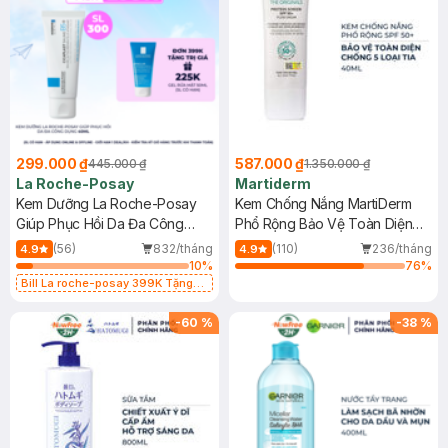
299.000 ₫
587.000 ₫
445.000 ₫
1.350.000 ₫
La Roche-Posay
Martiderm
Kem Dưỡng La Roche-Posay
Kem Chống Nắng MartiDerm
Giúp Phục Hồi Da Đa Công
Phổ Rộng Bảo Vệ Toàn Diện
Dụng 40ml
40ml
(56)
832/tháng
(110)
236/tháng
4.9
4.9
10
%
76
%
Bill La roche-posay 399K Tặng
Gel rửa mặt da dầu nhạy cảm 50ml
(SL có hạn)
-
60
%
-
38
%