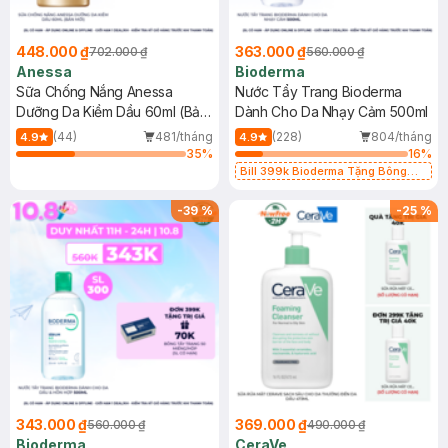
448.000 ₫
363.000 ₫
702.000 ₫
560.000 ₫
Anessa
Bioderma
Sữa Chống Nắng Anessa
Nước Tẩy Trang Bioderma
Dưỡng Da Kiềm Dầu 60ml (Bản
Dành Cho Da Nhạy Cảm 500ml
Mới)
(44)
481/tháng
(228)
804/tháng
4.9
4.9
35
%
16
%
Bill 399k Bioderma Tặng Bông
Tẩy Trang Hộp 50 Miếng (SL có
hạn)
-
39
%
-
25
%
343.000 ₫
369.000 ₫
560.000 ₫
490.000 ₫
Bioderma
CeraVe