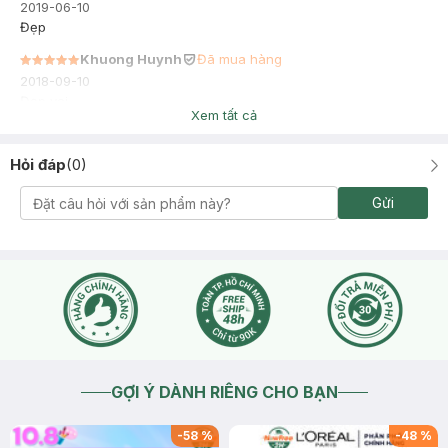
2019-06-10
Đẹp
Khuong Huynh
Đã mua hàng
2018-09-10
Đẹp vai
Xem tất cả
Hỏi đáp
(
0
)
Gửi
GỢI Ý DÀNH RIÊNG CHO BẠN
-
58
%
-
48
%