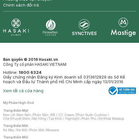
Chính sách đổi trả
Synctives
Clinic
Dermahair
Mastige
Bản quyền © 2016 Hasaki.vn
Công Ty cổ phần HASAKI VIETNAM
Hotline:
1800 6324
Giấy chứng nhận Đăng ký Kinh doanh số 0313612829 do Sở Kế
hoạch và Đầu tư Thành phố Hồ Chí Minh cấp ngày 13/01/2016
Xem tất cả cửa hàng
Mỹ Phẩm High-End
Trang Điểm Mặt
Kem Lót
/
Kem Nền
/
Phấn Nền
/
BB / CC Cream
/
Phấn Nước Cushion
/
Che Khuyết Điểm
/
Má Hồng
/
Tạo Khối / Highlight
/
Phấn Phủ
/
Xịt Khoá Makeup
Trang Điểm Mắt
Kẻ Mày
/
Kẻ Mắt
/
Phấn Mắt
/
Mascara
Trang Điểm Môi