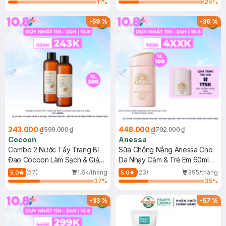
11
%
24
%
-
59
%
-
36
%
243.000 ₫
448.000 ₫
590.000 ₫
702.000 ₫
Cocoon
Anessa
Combo 2 Nước Tẩy Trang Bí
Sữa Chống Nắng Anessa Cho
Đao Cocoon Làm Sạch & Giảm
Da Nhạy Cảm & Trẻ Em 60ml
Dầu 500ml
(Mới)
(57)
1.6k/tháng
(23)
395/tháng
5.0
5.0
37
%
35
%
-
33
%
-
57
%