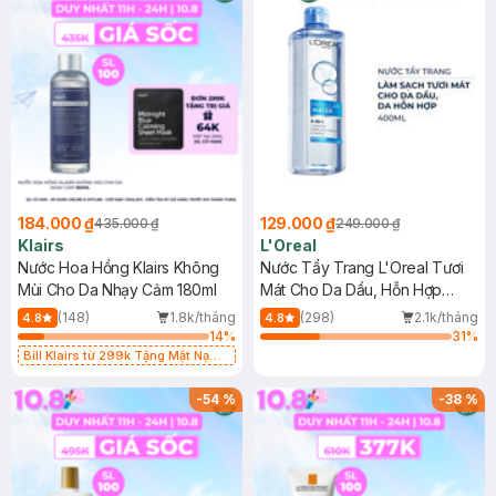
184.000 ₫
129.000 ₫
435.000 ₫
249.000 ₫
Klairs
L'Oreal
Nước Hoa Hồng Klairs Không
Nước Tẩy Trang L'Oreal Tươi
Mùi Cho Da Nhạy Cảm 180ml
Mát Cho Da Dầu, Hỗn Hợp
400ml
(148)
1.8k/tháng
(298)
2.1k/tháng
4.8
4.8
14
%
31
%
Bill Klairs từ 299k Tặng Mặt Nạ
Làm Dịu Da & Kiểm Soát Dầu Nhờn
25ml (SL Có Hạn)
-
54
%
-
38
%