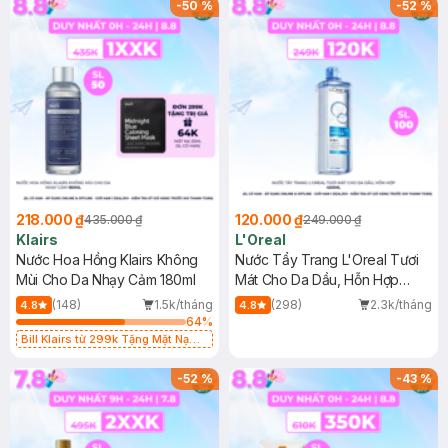
-
50
%
-
52
%
218.000 ₫
120.000 ₫
435.000 ₫
249.000 ₫
Klairs
L'Oreal
Nước Hoa Hồng Klairs Không
Nước Tẩy Trang L'Oreal Tươi
Mùi Cho Da Nhạy Cảm 180ml
Mát Cho Da Dầu, Hỗn Hợp
400ml
(148)
1.5k/tháng
(298)
2.3k/tháng
4.8
4.8
64
%
Bill Klairs từ 299k Tặng Mặt Nạ
Làm Dịu Da & Kiểm Soát Dầu Nhờn
25ml (SL Có Hạn)
-
52
%
-
43
%