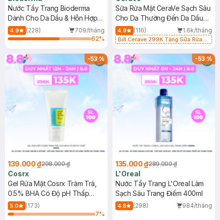
Nước Tẩy Trang Bioderma
Sữa Rửa Mặt CeraVe Sạch Sâu
Dành Cho Da Dầu & Hỗn Hợp
Cho Da Thường Đến Da Dầu
500ml
473ml
(228)
709/tháng
(116)
1.6k/tháng
4.9
4.9
62
%
Bill Cerave 299K Tặng Sữa Rửa
Mặt Cerave 30ml (SL có hạn)
-
53
%
-
53
%
139.000 ₫
135.000 ₫
298.000 ₫
289.000 ₫
Cosrx
L'Oreal
Gel Rửa Mặt Cosrx Tràm Trà,
Nước Tẩy Trang L'Oreal Làm
0.5% BHA Có Độ pH Thấp
Sạch Sâu Trang Điểm 400ml
150ml
(173)
(298)
984/tháng
5.0
4.8
7
%