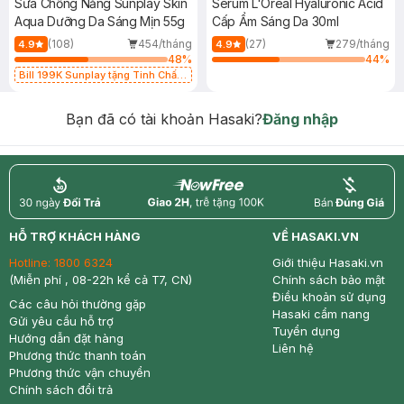
Sữa Chống Nắng Sunplay Skin
Serum L'Oreal Hyaluronic Acid
Aqua Dưỡng Da Sáng Mịn 55g
Cấp Ẩm Sáng Da 30ml
(108)
454/tháng
(27)
279/tháng
4.9
4.9
48
%
44
%
Bill 199K Sunplay tặng Tinh Chất
Chống Nắng 7g trị giá 30K (SL có
hạn)
Bạn đã có tài khoản Hasaki?
Đăng nhập
return
nowfree
price
HỖ TRỢ KHÁCH HÀNG
VỀ HASAKI.VN
Hotline:
1800 6324
Giới thiệu Hasaki.vn
(Miễn phí , 08-22h kể cả T7, CN)
Chính sách bảo mật
Điều khoản sử dụng
Các câu hỏi thường gặp
Hasaki cẩm nang
Gửi yêu cầu hỗ trợ
Tuyển dụng
Hướng dẫn đặt hàng
Liên hệ
Phương thức thanh toán
Phương thức vận chuyển
Chính sách đổi trả