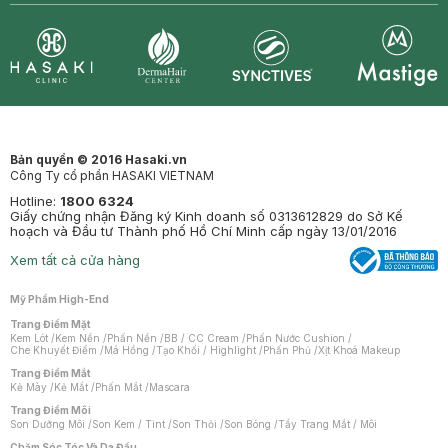
Synctives
Clinic
Dermahair
Mastige
Bản quyền © 2016 Hasaki.vn
Công Ty cổ phần HASAKI VIETNAM
Hotline:
1800 6324
Giấy chứng nhận Đăng ký Kinh doanh số 0313612829 do Sở Kế
hoạch và Đầu tư Thành phố Hồ Chí Minh cấp ngày 13/01/2016
Xem tất cả cửa hàng
Mỹ Phẩm High-End
Trang Điểm Mặt
Kem Lót
/
Kem Nền
/
Phấn Nền
/
BB / CC Cream
/
Phấn Nước Cushion
/
Che Khuyết Điểm
/
Má Hồng
/
Tạo Khối / Highlight
/
Phấn Phủ
/
Xịt Khoá Makeup
Trang Điểm Mắt
Kẻ Mày
/
Kẻ Mắt
/
Phấn Mắt
/
Mascara
Trang Điểm Môi
Son Dưỡng Môi
/
Son Kem / Tint
/
Son Thỏi
/
Son Bóng
/
Tẩy Trang Mắt / Môi
Chăm Sóc Tóc Và Da Đầu