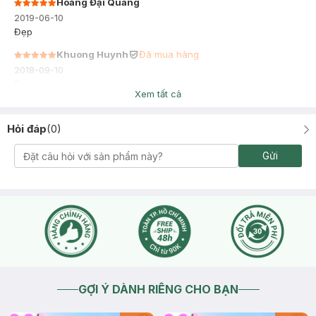
Hoàng Đại Quang
2019-06-10
Đẹp
Khuong Huynh
Đã mua hàng
2018-09-10
Đẹp vai
Xem tất cả
Hỏi đáp
(
0
)
Gửi
GỢI Ý DÀNH RIÊNG CHO BẠN