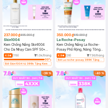
237.000 ₫
350.000 ₫
495.000 ₫
610.000 ₫
Skin1004
La Roche-Posay
Kem Chống Nắng Skin1004
Kem Chống Nắng La Roche-
Cho Da Nhạy Cảm SPF 50+
Posay Phổ Rộng, Nâng Tông
50ml
Kiềm Dầu 50ml
(119)
1.0k/tháng
(28)
736/tháng
4.8
4.9
99
%
Bill La roche-posay 399K Tặng
Bill Skin1004 từ 399k Tặng Kem
Gel rửa mặt da dầu nhạy cảm 50ml
Chống Nắng Cho Da Nhạy Cảm
(SL có hạn)
SPF 50+ 20ml (SL Có Hạn)
-
36
%
-
40
%