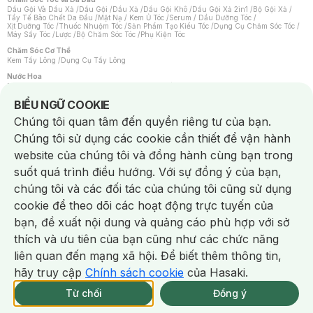
Dầu Gội Và Dầu Xả
/
Dầu Gội
/
Dầu Xả
/
Dầu Gội Khô
/
Dầu Gội Xả 2in1
/
Bộ Gội Xả
/
Tẩy Tế Bào Chết Da Đầu
/
Mặt Nạ / Kem Ủ Tóc
/
Serum / Dầu Dưỡng Tóc
/
Xịt Dưỡng Tóc
/
Thuốc Nhuộm Tóc
/
Sản Phẩm Tạo Kiểu Tóc
/
Dụng Cụ Chăm Sóc Tóc
/
Máy Sấy Tóc
/
Lược
/
Bộ Chăm Sóc Tóc
/
Phụ Kiện Tóc
Chăm Sóc Cơ Thể
Kem Tẩy Lông
/
Dụng Cụ Tẩy Lông
Nước Hoa
Nước Hoa Nữ
/
Nước Hoa Nam
/
Nước Hoa Cao Cấp
/
Xịt Thơm Toàn Thân
/
Nước Hoa Vùng Kín
Notice about cookies usage
BIỂU NGỮ COOKIE
Chăm Sóc Cá Nhân
Chúng tôi quan tâm đến quyền riêng tư của bạn.
Chống Muỗi
/
Khẩu Trang
/
Máy Massage
/
Mặt Nạ Xông Hơi
/
Nước Rửa Tay
/
Sản Phẩm Chăm Sóc Khác
/
Bàn Chải Đánh Răng
/
Bàn Chải Điện
/
Chúng tôi sử dụng các cookie cần thiết để vận hành
Hỗ Trợ Trắng Răng
/
Kem Đánh Răng
/
Máy Tăm Nước
/
Nước Súc Miệng
/
Tăm / Chỉ Nha Khoa
/
Xịt Thơm Miệng
/
Dung Dịch Vệ Sinh
/
Dưỡng Vùng Kín
/
website của chúng tôi và đồng hành cùng bạn trong
Khăn Ướt Vệ Sinh Vùng Kín
/
Băng Vệ Sinh
/
Tampon
/
Bọt Cạo Râu
/
Dao Cạo Râu
/
Máy Cạo Râu
suốt quá trình điều hướng. Với sự đồng ý của bạn,
Vấn Đề Về Da
chúng tôi và các đối tác của chúng tôi cũng sử dụng
Da Dầu / Lỗ Chân Lông To
/
Da Khô / Mất Nước
/
Da Lão Hóa
/
Da Mụn
/
Da Nhạy Cảm / Kích Ứng
/
Da Xỉn Màu
/
Thâm / Nám / Tàn Nhang
/
cookie để theo dõi các hoạt động trực tuyến của
Quầng Thâm & Bọng Mắt
/
Sẹo
/
Viêm Da Cơ Địa
bạn, đề xuất nội dung và quảng cáo phù hợp với sở
Dụng Cụ / Phụ Kiện Chăm Sóc Da
Chat i
Bông Tẩy Trang
/
Khăn Lau Mặt Khô
/
Dụng Cụ / Máy Rửa Mặt
/
Máy Chăm Sóc Da
/
thích và ưu tiên của bạn cũng như các chức năng
Dụng Cụ Chăm Sóc Khác
liên quan đến mạng xã hội. Để biết thêm thông tin,
hãy truy cập
Chính sách cookie
của Hasaki.
Từ chối
Đồng ý