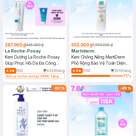
267.000 ₫
553.000 ₫
445.000 ₫
1.350.000 ₫
La Roche-Posay
Martiderm
Kem Dưỡng La Roche-Posay
Kem Chống Nắng MartiDerm
Giúp Phục Hồi Da Đa Công
Phổ Rộng Bảo Vệ Toàn Diện
Dụng 40ml
40ml
(56)
932/tháng
(110)
251/tháng
4.9
4.9
75
%
Bill La roche-posay 399K Tặng
Gel rửa mặt da dầu nhạy cảm 50ml
(SL có hạn)
-
60
%
-
49
%