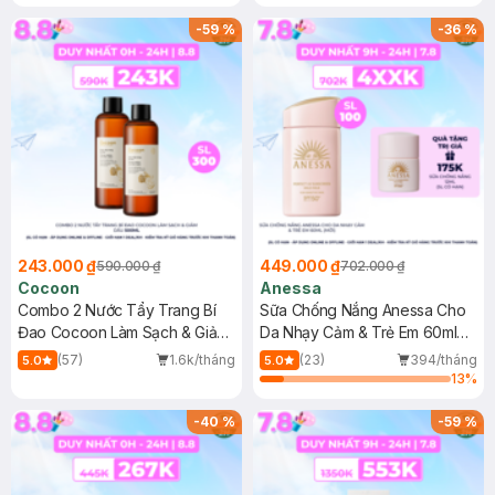
-
59
%
-
36
%
243.000 ₫
449.000 ₫
590.000 ₫
702.000 ₫
Cocoon
Anessa
Combo 2 Nước Tẩy Trang Bí
Sữa Chống Nắng Anessa Cho
Đao Cocoon Làm Sạch & Giảm
Da Nhạy Cảm & Trẻ Em 60ml
Dầu 500ml
(Mới)
(57)
1.6k/tháng
(23)
394/tháng
5.0
5.0
13
%
-
40
%
-
59
%