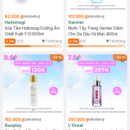
82.000 ₫
107.000 ₫
205.000 ₫
209.000 ₫
Hatomugi
Garnier
Sữa Tắm Hatomugi Dưỡng Ẩm
Nước Tẩy Trang Garnier Dành
Chiết Xuất Ý Dĩ 800ml
Cho Da Dầu Và Mụn 400ml
(Mới)
(123)
714/tháng
(69)
1.1k/tháng
4.9
4.9
52
%
30
%
-
35
%
-
43
%
152.000 ₫
297.000 ₫
234.000 ₫
519.000 ₫
Sunplay
L'Oreal