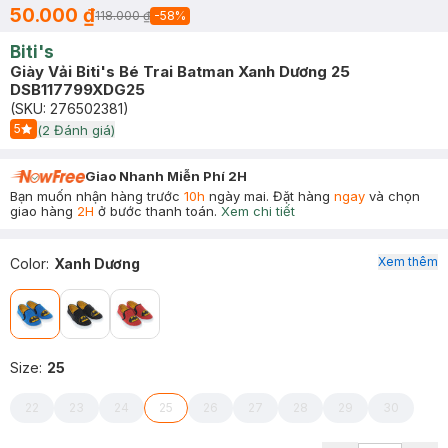
50.000 ₫
118.000 ₫
-
58
%
Biti's
Giày Vải Biti's Bé Trai Batman Xanh Dương 25
DSB117799XDG25
(SKU:
276502381
)
5
(
2
Đánh giá)
Start Icon
Giao Nhanh Miễn Phí 2H
Bạn muốn nhận hàng trước
10h
ngày mai. Đặt hàng
ngay
và chọn
giao hàng
2H
ở bước thanh toán.
Xem chi tiết
Xem thêm
Color
:
Xanh Dương
Size
:
25
22
23
24
25
26
27
28
29
30