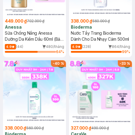
449.000 ₫
338.000 ₫
702.000 ₫
560.000 ₫
Anessa
Bioderma
Sữa Chống Nắng Anessa
Nước Tẩy Trang Bioderma
Dưỡng Da Kiềm Dầu 60ml (Bản
Dành Cho Da Nhạy Cảm 500ml
Mới)
(44)
480/tháng
(228)
864/tháng
4.9
4.9
64
%
99
%
-
40
%
-
33
%
338.000 ₫
327.000 ₫
560.000 ₫
490.000 ₫
Bioderma
CeraVe