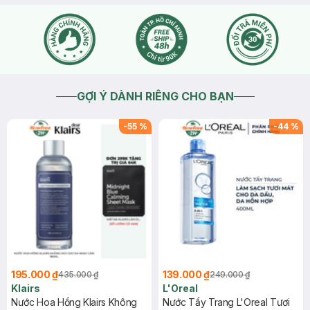
GỢI Ý DÀNH RIÊNG CHO BẠN
-
55
%
-
44
%
195.000 ₫
139.000 ₫
435.000 ₫
249.000 ₫
Klairs
L'Oreal
Nước Hoa Hồng Klairs Không
Nước Tẩy Trang L'Oreal Tươi