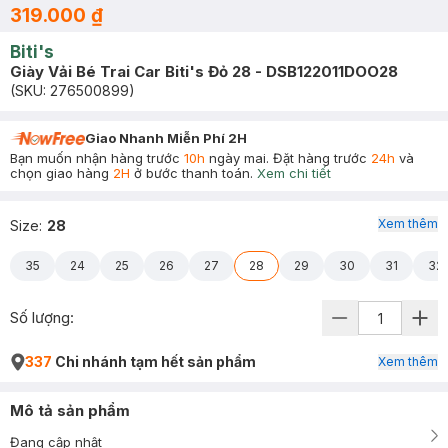
319.000 ₫
Biti's
Giày Vải Bé Trai Car Biti's Đỏ 28 - DSB122011DOO28
(SKU:
276500899
)
Giao Nhanh Miễn Phí 2H
Bạn muốn nhận hàng trước
10h
ngày mai. Đặt hàng trước
24h
và
chọn giao hàng
2H
ở bước thanh toán.
Xem chi tiết
Xem thêm
Size
:
28
35
24
25
26
27
28
29
30
31
32
Số lượng:
337
Chi nhánh tạm hết sản phẩm
Xem thêm
Mô tả sản phẩm
Đang cập nhật