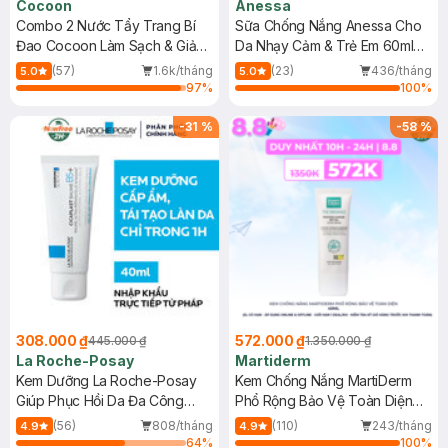
Cocoon
Anessa
Combo 2 Nước Tẩy Trang Bí
Sữa Chống Nắng Anessa Cho
Đao Cocoon Làm Sạch & Giảm
Da Nhạy Cảm & Trẻ Em 60ml
Dầu 500ml
(Mới)
(57)
1.6k/tháng
(23)
436/tháng
5.0
5.0
97
%
100
%
-
31
%
-
58
%
308.000 ₫
572.000 ₫
445.000 ₫
1.350.000 ₫
La Roche-Posay
Martiderm
Kem Dưỡng La Roche-Posay
Kem Chống Nắng MartiDerm
Giúp Phục Hồi Da Đa Công
Phổ Rộng Bảo Vệ Toàn Diện
Dụng 40ml
40ml
(56)
808/tháng
(110)
243/tháng
4.9
4.9
64
%
100
%