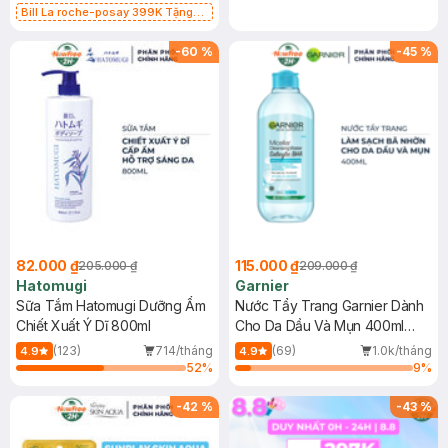
Bill La roche-posay 399K Tặng
Gel rửa mặt da dầu nhạy cảm 50ml
(SL có hạn)
-
60
%
-
45
%
82.000 ₫
115.000 ₫
205.000 ₫
209.000 ₫
Hatomugi
Garnier
Sữa Tắm Hatomugi Dưỡng Ẩm
Nước Tẩy Trang Garnier Dành
Chiết Xuất Ý Dĩ 800ml
Cho Da Dầu Và Mụn 400ml
(Mới)
(123)
714/tháng
(69)
1.0k/tháng
4.9
4.9
52
%
9
%
-
42
%
-
43
%