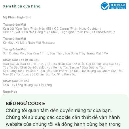
Xem tất cả cửa hàng
Mỹ Phẩm High-End
Trang Điểm Mặt
Kem Lót
/
Kem Nền
/
Phấn Nền
/
BB / CC Cream
/
Phấn Nước Cushion
/
Che Khuyết Điểm
/
Má Hồng
/
Tạo Khối / Highlight
/
Phấn Phủ
/
Xịt Khoá Makeup
Trang Điểm Mắt
Kẻ Mày
/
Kẻ Mắt
/
Phấn Mắt
/
Mascara
Trang Điểm Môi
Son Dưỡng Môi
/
Son Kem / Tint
/
Son Thỏi
/
Son Bóng
/
Tẩy Trang Mắt / Môi
Chăm Sóc Tóc Và Da Đầu
Dầu Gội Và Dầu Xả
/
Dầu Gội
/
Dầu Xả
/
Dầu Gội Khô
/
Dầu Gội Xả 2in1
/
Bộ Gội Xả
/
Tẩy Tế Bào Chết Da Đầu
/
Mặt Nạ / Kem Ủ Tóc
/
Serum / Dầu Dưỡng Tóc
/
Xịt Dưỡng Tóc
/
Thuốc Nhuộm Tóc
/
Sản Phẩm Tạo Kiểu Tóc
/
Dụng Cụ Chăm Sóc Tóc
/
Máy Sấy Tóc
/
Lược
/
Bộ Chăm Sóc Tóc
/
Phụ Kiện Tóc
Chăm Sóc Cơ Thể
Kem Tẩy Lông
/
Dụng Cụ Tẩy Lông
Nước Hoa
Nước Hoa Nữ
/
Nước Hoa Nam
/
Nước Hoa Cao Cấp
/
Xịt Thơm Toàn Thân
/
Nước Hoa Vùng Kín
Notice about cookies usage
BIỂU NGỮ COOKIE
Chăm Sóc Cá Nhân
Chúng tôi quan tâm đến quyền riêng tư của bạn.
Chống Muỗi
/
Khẩu Trang
/
Máy Massage
/
Mặt Nạ Xông Hơi
/
Nước Rửa Tay
/
Sản Phẩm Chăm Sóc Khác
/
Bàn Chải Đánh Răng
/
Bàn Chải Điện
/
Chúng tôi sử dụng các cookie cần thiết để vận hành
Hỗ Trợ Trắng Răng
/
Kem Đánh Răng
/
Máy Tăm Nước
/
Nước Súc Miệng
/
Tăm / Chỉ Nha Khoa
/
Xịt Thơm Miệng
/
Dung Dịch Vệ Sinh
/
Dưỡng Vùng Kín
/
website của chúng tôi và đồng hành cùng bạn trong
Khăn Ướt Vệ Sinh Vùng Kín
/
Băng Vệ Sinh
/
Tampon
/
Bọt Cạo Râu
/
Dao Cạo Râu
/
Máy Cạo Râu