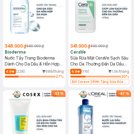
348.000 ₫
341.000 ₫
560.000 ₫
490.000 ₫
Bioderma
CeraVe
Nước Tẩy Trang Bioderma
Sữa Rửa Mặt CeraVe Sạch Sâu
Dành Cho Da Dầu & Hỗn Hợp
Cho Da Thường Đến Da Dầu
500ml
473ml
(228)
688/tháng
(116)
1.5k/tháng
4.9
4.9
27
%
30
%
Bill Cerave 299K Tặng Sữa Rửa
Mặt Cerave 30ml (SL có hạn)
-
53
%
-
47
%