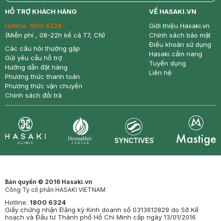
return
nowfree
price
HỖ TRỢ KHÁCH HÀNG
VỀ HASAKI.VN
Hotline:
1800 6324
Giới thiệu Hasaki.vn
(Miễn phí , 08-22h kể cả T7, CN)
Chính sách bảo mật
Điều khoản sử dụng
Các câu hỏi thường gặp
Hasaki cẩm nang
Gửi yêu cầu hỗ trợ
Tuyển dụng
Hướng dẫn đặt hàng
Liên hệ
Phương thức thanh toán
Phương thức vận chuyển
Chính sách đổi trả
Synctives
Clinic
Dermahair
Mastige
Bản quyền © 2016 Hasaki.vn
Công Ty cổ phần HASAKI VIETNAM
Hotline:
1800 6324
Giấy chứng nhận Đăng ký Kinh doanh số 0313612829 do Sở Kế
hoạch và Đầu tư Thành phố Hồ Chí Minh cấp ngày 13/01/2016