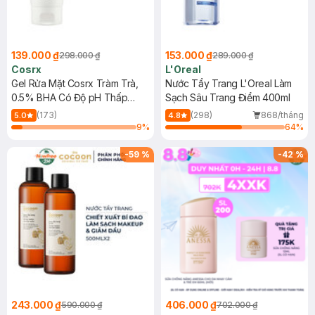
139.000 ₫
153.000 ₫
298.000 ₫
289.000 ₫
Cosrx
L'Oreal
Gel Rửa Mặt Cosrx Tràm Trà,
Nước Tẩy Trang L'Oreal Làm
0.5% BHA Có Độ pH Thấp
Sạch Sâu Trang Điểm 400ml
150ml
(173)
(298)
868/tháng
5.0
4.8
9
%
64
%
-
59
%
-
42
%
243.000 ₫
406.000 ₫
590.000 ₫
702.000 ₫