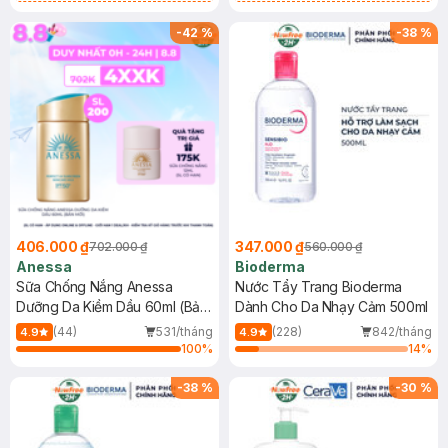
Chống Nắng Cho Da Nhạy Cảm
Gel rửa mặt da dầu nhạy cảm 50ml
SPF 50+ 20ml (SL Có Hạn)
(SL có hạn)
-
42
%
-
38
%
406.000 ₫
347.000 ₫
702.000 ₫
560.000 ₫
Anessa
Bioderma
Sữa Chống Nắng Anessa
Nước Tẩy Trang Bioderma
Dưỡng Da Kiềm Dầu 60ml (Bản
Dành Cho Da Nhạy Cảm 500ml
Mới)
(44)
531/tháng
(228)
842/tháng
4.9
4.9
100
%
14
%
-
38
%
-
30
%