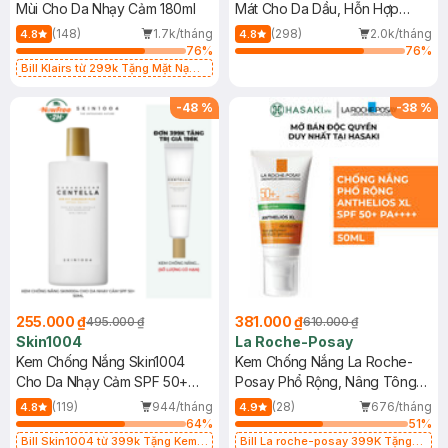
Mùi Cho Da Nhạy Cảm 180ml
Mát Cho Da Dầu, Hỗn Hợp
400ml
(148)
1.7k/tháng
(298)
2.0k/tháng
4.8
4.8
76
%
76
%
Bill Klairs từ 299k Tặng Mặt Nạ
Làm Dịu Da & Kiểm Soát Dầu Nhờn
25ml (SL Có Hạn)
-
48
%
-
38
%
255.000 ₫
381.000 ₫
495.000 ₫
610.000 ₫
Skin1004
La Roche-Posay
Kem Chống Nắng Skin1004
Kem Chống Nắng La Roche-
Cho Da Nhạy Cảm SPF 50+
Posay Phổ Rộng, Nâng Tông
50ml
Kiềm Dầu 50ml
(119)
944/tháng
(28)
676/tháng
4.8
4.9
64
%
51
%
Bill Skin1004 từ 399k Tặng Kem
Bill La roche-posay 399K Tặng