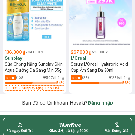
136.000 ₫
297.000 ₫
234.000 ₫
519.000 ₫
Sunplay
L'Oreal
Sữa Chống Nắng Sunplay Skin
Serum L'Oreal Hyaluronic Acid
Aqua Dưỡng Da Sáng Mịn 55g
Cấp Ẩm Sáng Da 30ml
(108)
507/tháng
(27)
279/tháng
4.9
4.9
54
%
56
%
Bill 199K Sunplay tặng Tinh Chất
Chống Nắng 7g trị giá 30K (SL có
hạn)
Bạn đã có tài khoản Hasaki?
Đăng nhập