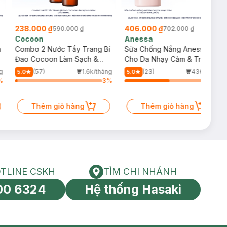
238.000 ₫
406.000 ₫
590.000 ₫
702.000 ₫
Cocoon
Anessa
m
Combo 2 Nước Tẩy Trang Bí
Sữa Chống Nắng Anessa
Đao Cocoon Làm Sạch &
Cho Da Nhạy Cảm & Trẻ Em
Giảm Dầu 500ml
60ml (Mới)
g
(57)
1.6k/tháng
(23)
436/tháng
5.0
5.0
%
3
%
54
%
Thêm giỏ hàng
Thêm giỏ hàng
TLINE CSKH
TÌM CHI NHÁNH
HOTLINE CSKH
Tìm chi nhánh
00 6324
Hệ thống Hasaki
tín toàn cầu