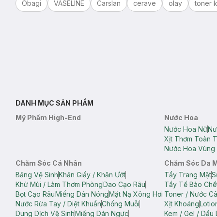
Obagi
VASELINE
Carslan
cerave
olay
toner k
DANH MỤC SẢN PHẨM
Mỹ Phẩm High-End
Nước Hoa
Nước Hoa Nữ
Nư
Xịt Thơm Toàn 
Nước Hoa Vùng 
Chăm Sóc Cá Nhân
Chăm Sóc Da 
Băng Vệ Sinh
Khăn Giấy / Khăn Ướt
Tẩy Trang Mặt
S
Khử Mùi / Làm Thơm Phòng
Dao Cạo Râu
Tẩy Tế Bào Chế
Bọt Cạo Râu
Miếng Dán Nóng
Mặt Nạ Xông Hơi
Toner / Nước C
Nước Rửa Tay / Diệt Khuẩn
Chống Muỗi
Xịt Khoáng
Lotio
Dung Dịch Vệ Sinh
Miếng Dán Ngực
Kem / Gel / Dầu