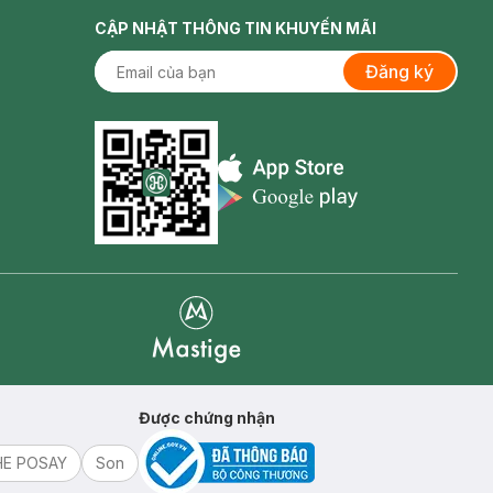
CẬP NHẬT THÔNG TIN KHUYẾN MÃI
Đăng ký
Appstore icon
Goolge Play icon
Mastige
Được chứng nhận
HE POSAY
Son