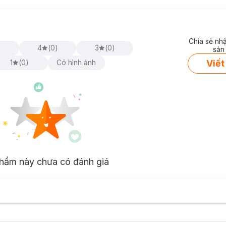
Chia sẻ nh
)
4
(
0
)
3
(
0
)
sản
Viết
1
(
0
)
Có hình ảnh
hẩm này chưa có đánh giá