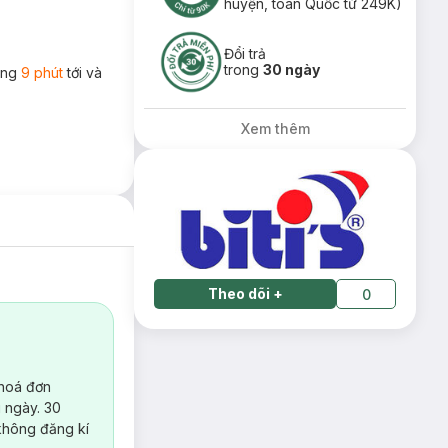
huyện, toàn Quốc từ 249K)
Đổi trả
trong
30 ngày
rong
9 phút
tới và
Xem thêm
Theo dõi
+
0
 hoá đơn
 ngày. 30
không đăng kí