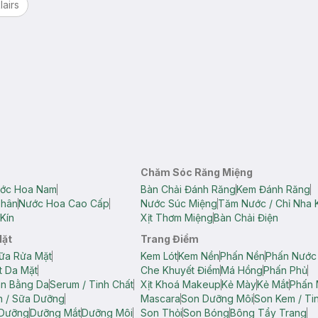
lairs
Chăm Sóc Răng Miệng
ớc Hoa Nam
Bàn Chải Đánh Răng
Kem Đánh Răng
Thân
Nước Hoa Cao Cấp
Nước Súc Miệng
Tăm Nước / Chỉ Nha 
Kín
Xịt Thơm Miệng
Bàn Chải Điện
Mặt
Trang Điểm
ữa Rửa Mặt
Kem Lót
Kem Nền
Phấn Nền
Phấn Nước
t Da Mặt
Che Khuyết Điểm
Má Hồng
Phấn Phủ
ân Bằng Da
Serum / Tinh Chất
Xịt Khoá Makeup
Kẻ Mày
Kẻ Mắt
Phấn 
n / Sữa Dưỡng
Mascara
Son Dưỡng Môi
Son Kem / Tin
 Dưỡng
Dưỡng Mắt
Dưỡng Môi
Son Thỏi
Son Bóng
Bông Tẩy Trang