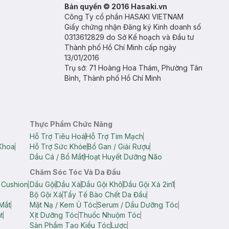
Bản quyền © 2016 Hasaki.vn
Công Ty cổ phần HASAKI VIETNAM
Giấy chứng nhận Đăng ký Kinh doanh số
0313612829 do Sở Kế hoạch và Đầu tư
Thành phố Hồ Chí Minh cấp ngày
13/01/2016
Trụ sở: 71 Hoàng Hoa Thám, Phường Tân
Bình, Thành phố Hồ Chí Minh
Thực Phẩm Chức Năng
Hỗ Trợ Tiêu Hoá
Hỗ Trợ Tim Mạch
Khoa
Hỗ Trợ Sức Khỏe
Bổ Gan / Giải Rượu
Dầu Cá / Bổ Mắt
Hoạt Huyết Dưỡng Não
Chăm Sóc Tóc Và Da Đầu
 Cushion
Dầu Gội
Dầu Xả
Dầu Gội Khô
Dầu Gội Xả 2in1
Bộ Gội Xả
Tẩy Tế Bào Chết Da Đầu
Mắt
Mặt Nạ / Kem Ủ Tóc
Serum / Dầu Dưỡng Tóc
t
Xịt Dưỡng Tóc
Thuốc Nhuộm Tóc
Sản Phẩm Tạo Kiểu Tóc
Lược