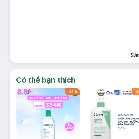
Sả
Có thể bạn thích
-
41
%
-
41
%
-
3