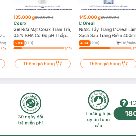
135.000 ₫
145.000 ₫
298.000 ₫
289.000 ₫
Cosrx
L'Oreal
h
Gel Rửa Mặt Cosrx Tràm Trà,
Nước Tẩy Trang L'Oreal Là
Da
0.5% BHA Có Độ pH Thấp
Sạch Sâu Trang Điểm 400ml
150ml
háng
(173)
(298)
916/thán
5.0
4.8
17
%
17
%
61
a
Thêm giỏ hàng
Thêm giỏ hàng
HO
18
n phí 2H
30 ngày đổi trả miễn phí
Thương hiệu uy 
Thương hiệu
30 ngày đổi
uy tín toàn
trả miễn phí
cầu