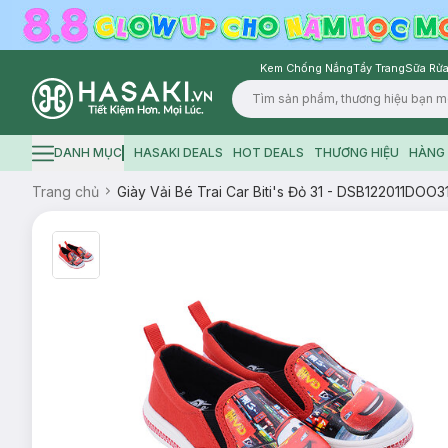
Kem Chống Nắng
Tẩy Trang
Sữa Rửa
Logo
DANH MỤC
HASAKI DEALS
HOT DEALS
THƯƠNG HIỆU
HÀNG 
Hamburger icon
Trang chủ
Giày Vải Bé Trai Car Biti's Đỏ 31 - DSB122011DOO3