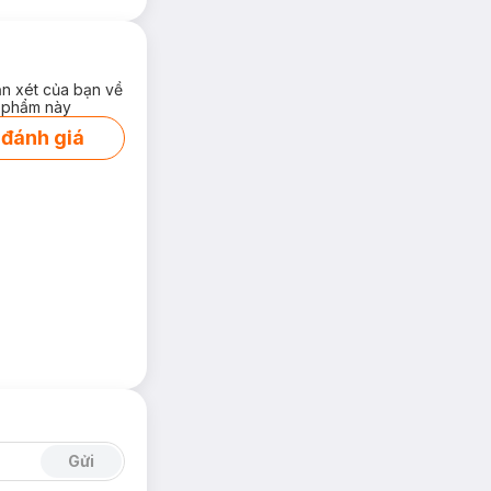
ận xét của bạn về
 phẩm này
 đánh giá
Gửi