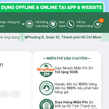
0
nhập
/
Đăng ký
Hệ thống
Bảo
Hỗ trợ
User Icon
Store Icon
Warranty Icon
Phone Icon
Cart I
oản
cửa hàng
hành
khách hàng
ải ứng dụng
Phường 8, Quận 10, Thành phố Hồ Chí Minh
Map icon
MIỄN PHÍ VẬN CHUYỂN
31
Giao Nhanh Miễn Phí 2H.
Trễ tặng 100K
Hasaki đền bù
100%
hãng
đền bù
100%
nếu phát hiện
hàng giả
32
33
Giao Hàng Miễn Phí
(từ
90K tại 60 Tỉnh Thành trừ