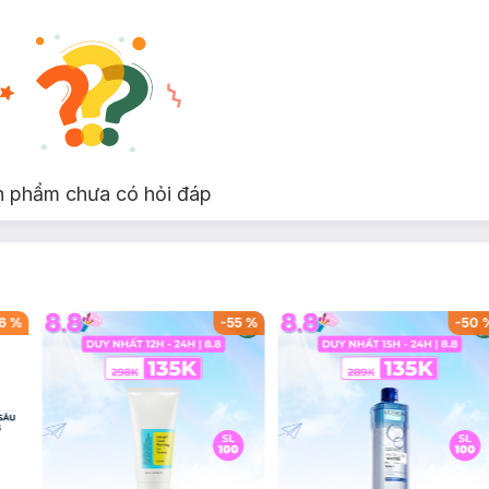
n phẩm chưa có hỏi đáp
6
%
-
55
%
-
50