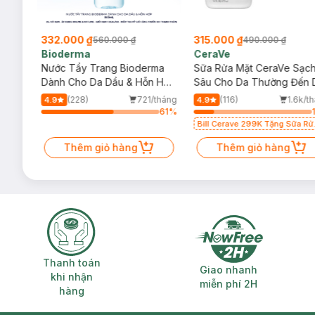
332.000 ₫
315.000 ₫
560.000 ₫
490.000 ₫
Bioderma
CeraVe
rma
Nước Tẩy Trang Bioderma
Sữa Rửa Mặt CeraVe Sạc
m
Dành Cho Da Dầu & Hỗn Hợp
Sâu Cho Da Thường Đến 
500ml
Dầu 473ml
/tháng
(228)
721/tháng
(116)
1.6k/t
4.9
4.9
80
%
61
%
Bill Cerave 299K Tặng Sữa Rử
Mặt Cerave 30ml (SL có hạn)
Thêm giỏ hàng
Thêm giỏ hàng
Thanh toán khi nhận hàng
Giao nhanh miễ
Thanh toán
Giao nhanh
khi nhận
miễn phí 2H
hàng