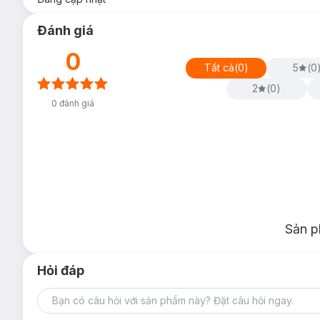
Đánh giá
0
Tất cả
(
0
)
5
(
0
2
(
0
)
0
đánh giá
Sản p
Hỏi đáp