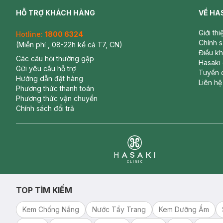
HỖ TRỢ KHÁCH HÀNG
VỀ HA
Giới th
Hotline:
1800 6324
Chính 
(Miễn phí , 08-22h kể cả T7, CN)
Điều k
Các câu hỏi thường gặp
Hasaki
Gửi yêu cầu hỗ trợ
Tuyển 
Hướng dẫn đặt hàng
Liên hệ
Phương thức thanh toán
Phương thức vận chuyển
Chính sách đổi trả
Clinic
TOP TÌM KIẾM
Kem Chống Nắng
Nước Tẩy Trang
Kem Dưỡng Ẩm