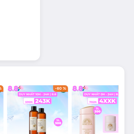
%
-
60
%
-
42
%