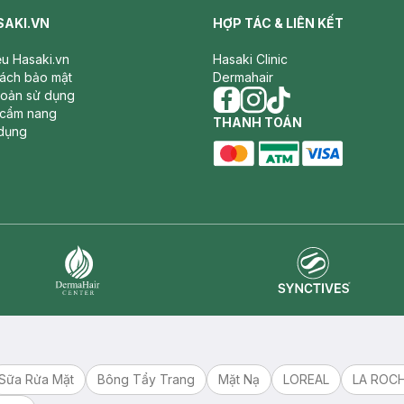
SAKI.VN
HỢP TÁC & LIÊN KẾT
iệu Hasaki.vn
Hasaki Clinic
sách bảo mật
Dermahair
hoản sử dụng
 cẩm nang
facebook
THANH TOÁN
instagram
tiktok
dụng
master card
ATM card
visa card
Synctives
Dermahair
Sữa Rửa Mặt
Bông Tẩy Trang
Mặt Nạ
LOREAL
LA ROC