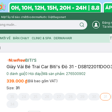
 Mặt
Tẩy tế bào chết
Bioderma
Nước Giặt
Bagsmart
Đăng 
Search icon
Tài kh
T
MỚI VỀ
BÁN CHẠY
CLINIC & SPA
DERMAHAIR
1
BITI'S
Giày Vải Bé Trai Car Biti's Đỏ 31 - DSB122011DOO
0
đánh giá
|
0
Hỏi đáp
|
Mã sản phẩm:
276500902
339.000 ₫
(Đã bao gồm VAT)
Size
:
31
35
24
25
26
27
28
29
30
31
34