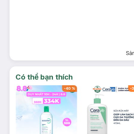
Sả
Có thể bạn thích
-
40
%
-
40
%
-
3