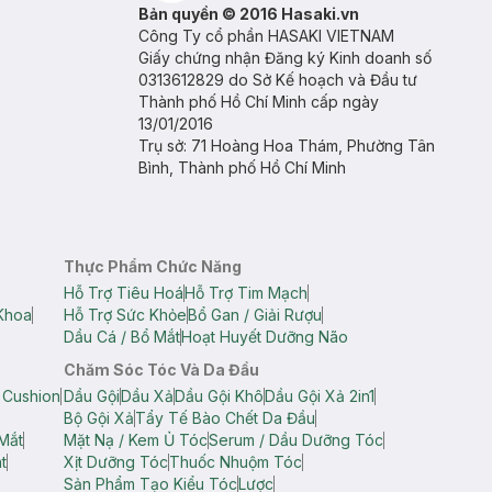
Bản quyền © 2016 Hasaki.vn
Công Ty cổ phần HASAKI VIETNAM
Giấy chứng nhận Đăng ký Kinh doanh số
0313612829 do Sở Kế hoạch và Đầu tư
Thành phố Hồ Chí Minh cấp ngày
13/01/2016
Trụ sở: 71 Hoàng Hoa Thám, Phường Tân
Bình, Thành phố Hồ Chí Minh
Thực Phẩm Chức Năng
Hỗ Trợ Tiêu Hoá
Hỗ Trợ Tim Mạch
Khoa
Hỗ Trợ Sức Khỏe
Bổ Gan / Giải Rượu
Dầu Cá / Bổ Mắt
Hoạt Huyết Dưỡng Não
Chăm Sóc Tóc Và Da Đầu
 Cushion
Dầu Gội
Dầu Xả
Dầu Gội Khô
Dầu Gội Xả 2in1
Bộ Gội Xả
Tẩy Tế Bào Chết Da Đầu
Mắt
Mặt Nạ / Kem Ủ Tóc
Serum / Dầu Dưỡng Tóc
t
Xịt Dưỡng Tóc
Thuốc Nhuộm Tóc
Sản Phẩm Tạo Kiểu Tóc
Lược