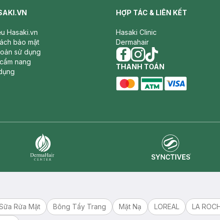
SAKI.VN
HỢP TÁC & LIÊN KẾT
iệu Hasaki.vn
Hasaki Clinic
sách bảo mật
Dermahair
hoản sử dụng
 cẩm nang
facebook
THANH TOÁN
instagram
tiktok
dụng
master card
ATM card
visa card
Synctives
Dermahair
Sữa Rửa Mặt
Bông Tẩy Trang
Mặt Nạ
LOREAL
LA ROC