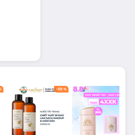
%
-
59
%
-
42
%