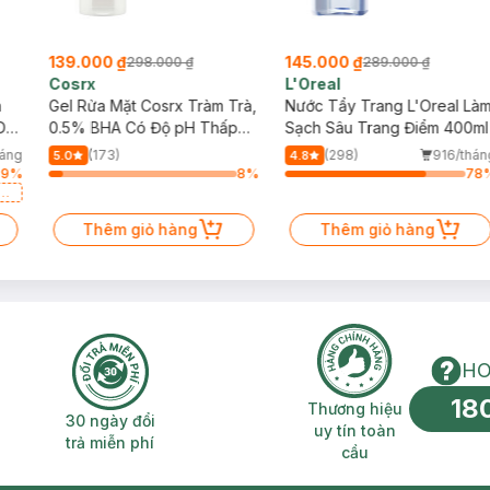
139.000 ₫
145.000 ₫
298.000 ₫
289.000 ₫
Cosrx
L'Oreal
h
Gel Rửa Mặt Cosrx Tràm Trà,
Nước Tẩy Trang L'Oreal Là
Da
0.5% BHA Có Độ pH Thấp
Sạch Sâu Trang Điểm 400ml
150ml
háng
(173)
(298)
916/thán
5.0
4.8
69
%
8
%
78
a
Thêm giỏ hàng
Thêm giỏ hàng
HO
18
n phí 2H
30 ngày đổi trả miễn phí
Thương hiệu uy 
Thương hiệu
30 ngày đổi
uy tín toàn
trả miễn phí
cầu