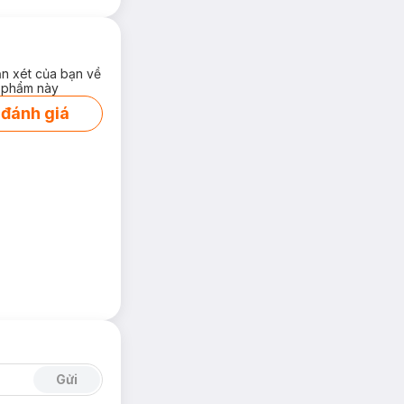
ận xét của bạn về
 phẩm này
 đánh giá
Gửi