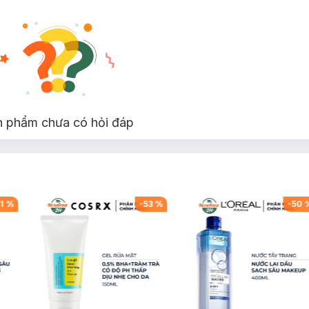
n phẩm chưa có hỏi đáp
1
%
-
53
%
-
50