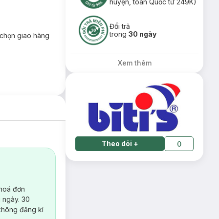
huyện, toàn Quốc từ 249K)
Đổi trả
trong
30 ngày
chọn giao hàng
Xem thêm
Theo dõi
+
0
 hoá đơn
 ngày. 30
không đăng kí