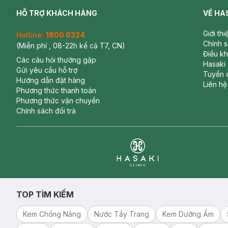
HỖ TRỢ KHÁCH HÀNG
VỀ HA
Giới th
Hotline:
1800 6324
Chính 
(Miễn phí , 08-22h kể cả T7, CN)
Điều k
Các câu hỏi thường gặp
Hasaki
Gửi yêu cầu hỗ trợ
Tuyển 
Hướng dẫn đặt hàng
Liên hệ
Phương thức thanh toán
Phương thức vận chuyển
Chính sách đổi trả
Clinic
TOP TÌM KIẾM
Kem Chống Nắng
Nước Tẩy Trang
Kem Dưỡng Ẩm