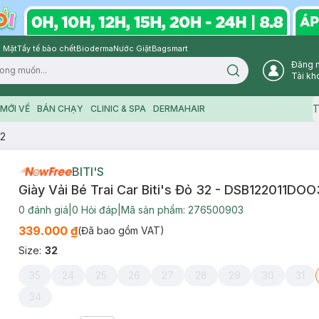
 Mặt
Tẩy tế bào chết
Bioderma
Nước Giặt
Bagsmart
Đăng 
Search icon
Tài kh
T
MỚI VỀ
BÁN CHẠY
CLINIC & SPA
DERMAHAIR
32
BITI'S
Giày Vải Bé Trai Car Biti's Đỏ 32 - DSB122011DO
0
đánh giá
|
0
Hỏi đáp
|
Mã sản phẩm:
276500903
339.000 ₫
(Đã bao gồm VAT)
Size
:
32
35
24
25
26
27
28
29
30
31
34