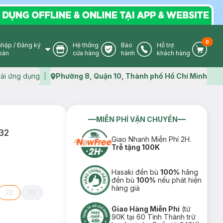
0
nhập
/
Đăng ký
Hệ thống
Bảo
Hỗ trợ
User Icon
Store Icon
Warranty Icon
Phone Icon
Cart I
oản
cửa hàng
hành
khách hàng
ải ứng dụng
Phường 8, Quận 10, Thành phố Hồ Chí Minh
Map icon
MIỄN PHÍ VẬN CHUYỂN
O32
Giao Nhanh Miễn Phí 2H.
Trễ tặng 100K
Hasaki đền bù
100%
hãng
đền bù
100%
nếu phát hiện
hàng giả
32
33
Giao Hàng Miễn Phí
(từ
90K tại 60 Tỉnh Thành trừ