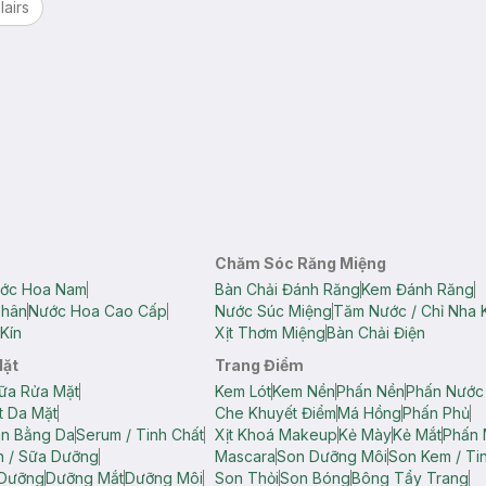
lairs
Chăm Sóc Răng Miệng
ớc Hoa Nam
Bàn Chải Đánh Răng
Kem Đánh Răng
Thân
Nước Hoa Cao Cấp
Nước Súc Miệng
Tăm Nước / Chỉ Nha 
Kín
Xịt Thơm Miệng
Bàn Chải Điện
Mặt
Trang Điểm
ữa Rửa Mặt
Kem Lót
Kem Nền
Phấn Nền
Phấn Nước
t Da Mặt
Che Khuyết Điểm
Má Hồng
Phấn Phủ
ân Bằng Da
Serum / Tinh Chất
Xịt Khoá Makeup
Kẻ Mày
Kẻ Mắt
Phấn 
n / Sữa Dưỡng
Mascara
Son Dưỡng Môi
Son Kem / Tin
 Dưỡng
Dưỡng Mắt
Dưỡng Môi
Son Thỏi
Son Bóng
Bông Tẩy Trang