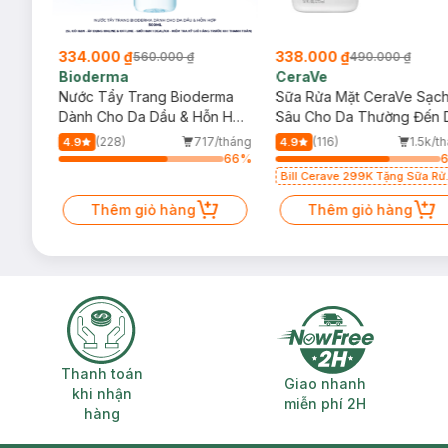
334.000 ₫
338.000 ₫
560.000 ₫
490.000 ₫
Bioderma
CeraVe
rma
Nước Tẩy Trang Bioderma
Sữa Rửa Mặt CeraVe Sạc
m
Dành Cho Da Dầu & Hỗn Hợp
Sâu Cho Da Thường Đến 
500ml
Dầu 473ml
/tháng
(228)
717/tháng
(116)
1.5k/t
4.9
4.9
96
%
66
%
Bill Cerave 299K Tặng Sữa Rử
Mặt Cerave 30ml (SL có hạn)
Thêm giỏ hàng
Thêm giỏ hàng
Thanh toán khi nhận hàng
Giao nhanh miễ
Thanh toán
Giao nhanh
khi nhận
miễn phí 2H
hàng