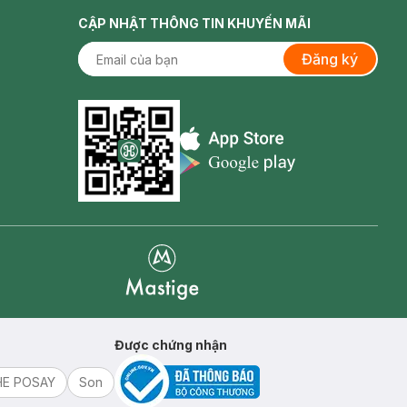
CẬP NHẬT THÔNG TIN KHUYẾN MÃI
Đăng ký
Appstore icon
Goolge Play icon
Mastige
Được chứng nhận
HE POSAY
Son