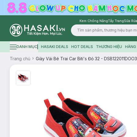
Kem Chống Nắng
Tẩy Trang
Sữa Rửa
Logo
DANH MỤC
HASAKI DEALS
HOT DEALS
THƯƠNG HIỆU
HÀNG 
Hamburger icon
Trang chủ
Giày Vải Bé Trai Car Biti's Đỏ 32 - DSB122011DOO