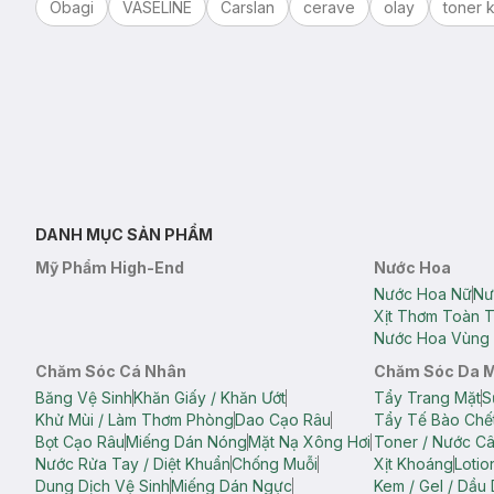
Obagi
VASELINE
Carslan
cerave
olay
toner k
DANH MỤC SẢN PHẨM
Mỹ Phẩm High-End
Nước Hoa
Nước Hoa Nữ
Nư
Xịt Thơm Toàn 
Nước Hoa Vùng 
Chăm Sóc Cá Nhân
Chăm Sóc Da 
Băng Vệ Sinh
Khăn Giấy / Khăn Ướt
Tẩy Trang Mặt
S
Khử Mùi / Làm Thơm Phòng
Dao Cạo Râu
Tẩy Tế Bào Chế
Bọt Cạo Râu
Miếng Dán Nóng
Mặt Nạ Xông Hơi
Toner / Nước C
Nước Rửa Tay / Diệt Khuẩn
Chống Muỗi
Xịt Khoáng
Lotio
Dung Dịch Vệ Sinh
Miếng Dán Ngực
Kem / Gel / Dầu