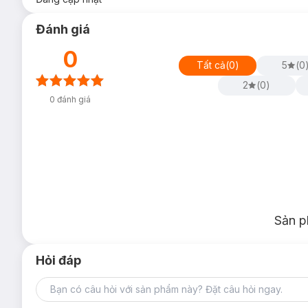
Đánh giá
0
Tất cả
(
0
)
5
(
0
2
(
0
)
0
đánh giá
Sản p
Hỏi đáp