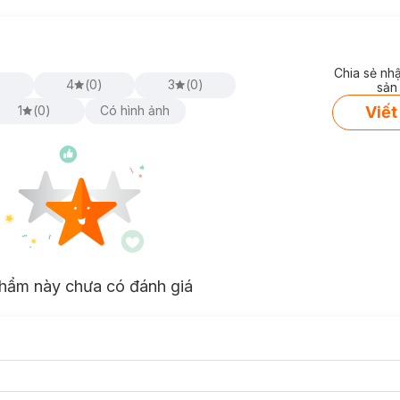
Chia sẻ nh
)
4
(
0
)
3
(
0
)
sản
Viết
1
(
0
)
Có hình ảnh
hẩm này chưa có đánh giá