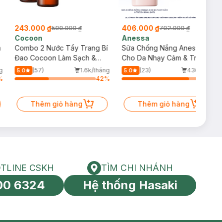
243.000 ₫
406.000 ₫
590.000 ₫
702.000 ₫
Cocoon
Anessa
m
Combo 2 Nước Tẩy Trang Bí
Sữa Chống Nắng Anessa
Đao Cocoon Làm Sạch &
Cho Da Nhạy Cảm & Trẻ Em
Giảm Dầu 500ml
60ml (Mới)
g
(57)
1.6k/tháng
(23)
436/tháng
5.0
5.0
%
42
%
81
%
Thêm giỏ hàng
Thêm giỏ hàng
TLINE CSKH
TÌM CHI NHÁNH
HOTLINE CSKH
Tìm chi nhánh
00 6324
Hệ thống Hasaki
tín toàn cầu