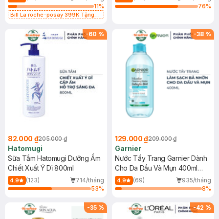
11
%
76
%
Bill La roche-posay 399K Tặng
Gel rửa mặt da dầu nhạy cảm 50ml
(SL có hạn)
-
60
%
-
38
%
82.000 ₫
129.000 ₫
205.000 ₫
209.000 ₫
Hatomugi
Garnier
Sữa Tắm Hatomugi Dưỡng Ẩm
Nước Tẩy Trang Garnier Dành
Chiết Xuất Ý Dĩ 800ml
Cho Da Dầu Và Mụn 400ml
(Mới)
(123)
714/tháng
(69)
935/tháng
4.9
4.9
53
%
8
%
-
35
%
-
42
%