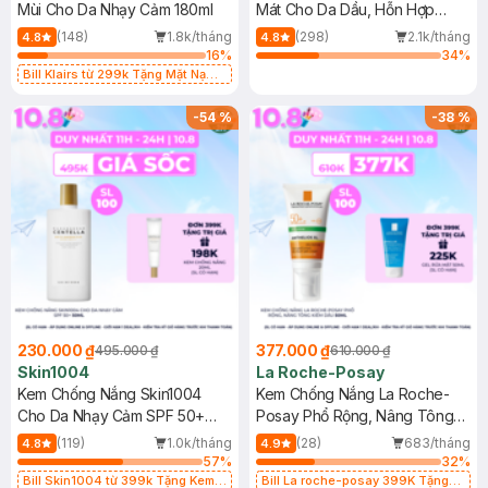
Mùi Cho Da Nhạy Cảm 180ml
Mát Cho Da Dầu, Hỗn Hợp
400ml
(148)
1.8k/tháng
(298)
2.1k/tháng
4.8
4.8
16
%
34
%
Bill Klairs từ 299k Tặng Mặt Nạ
Làm Dịu Da & Kiểm Soát Dầu Nhờn
25ml (SL Có Hạn)
-
54
%
-
38
%
230.000 ₫
377.000 ₫
495.000 ₫
610.000 ₫
Skin1004
La Roche-Posay
Kem Chống Nắng Skin1004
Kem Chống Nắng La Roche-
Cho Da Nhạy Cảm SPF 50+
Posay Phổ Rộng, Nâng Tông
50ml
Kiềm Dầu 50ml
(119)
1.0k/tháng
(28)
683/tháng
4.8
4.9
57
%
32
%
Bill Skin1004 từ 399k Tặng Kem
Bill La roche-posay 399K Tặng