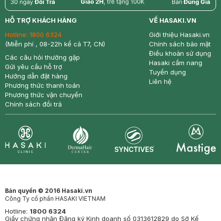
return
nowfree
price
HỖ TRỢ KHÁCH HÀNG
VỀ HASAKI.VN
Hotline:
1800 6324
Giới thiệu Hasaki.vn
(Miễn phí , 08-22h kể cả T7, CN)
Chính sách bảo mật
Điều khoản sử dụng
Các câu hỏi thường gặp
Hasaki cẩm nang
Gửi yêu cầu hỗ trợ
Tuyển dụng
Hướng dẫn đặt hàng
Liên hệ
Phương thức thanh toán
Phương thức vận chuyển
Chính sách đổi trả
Synctives
Clinic
Dermahair
Mastige
Bản quyền © 2016 Hasaki.vn
Công Ty cổ phần HASAKI VIETNAM
Hotline:
1800 6324
Giấy chứng nhận Đăng ký Kinh doanh số 0313612829 do Sở Kế