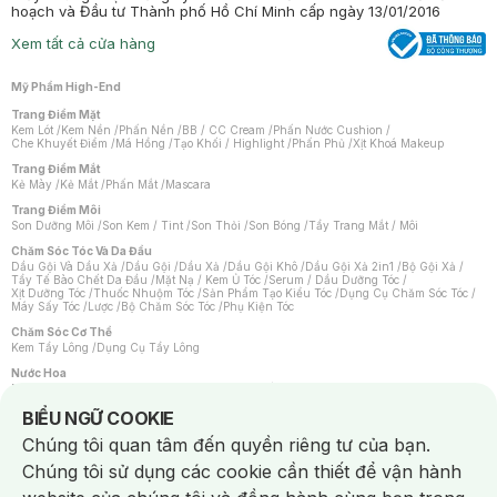
hoạch và Đầu tư Thành phố Hồ Chí Minh cấp ngày 13/01/2016
Xem tất cả cửa hàng
Mỹ Phẩm High-End
Trang Điểm Mặt
Kem Lót
/
Kem Nền
/
Phấn Nền
/
BB / CC Cream
/
Phấn Nước Cushion
/
Che Khuyết Điểm
/
Má Hồng
/
Tạo Khối / Highlight
/
Phấn Phủ
/
Xịt Khoá Makeup
Trang Điểm Mắt
Kẻ Mày
/
Kẻ Mắt
/
Phấn Mắt
/
Mascara
Trang Điểm Môi
Son Dưỡng Môi
/
Son Kem / Tint
/
Son Thỏi
/
Son Bóng
/
Tẩy Trang Mắt / Môi
Chăm Sóc Tóc Và Da Đầu
Dầu Gội Và Dầu Xả
/
Dầu Gội
/
Dầu Xả
/
Dầu Gội Khô
/
Dầu Gội Xả 2in1
/
Bộ Gội Xả
/
Tẩy Tế Bào Chết Da Đầu
/
Mặt Nạ / Kem Ủ Tóc
/
Serum / Dầu Dưỡng Tóc
/
Xịt Dưỡng Tóc
/
Thuốc Nhuộm Tóc
/
Sản Phẩm Tạo Kiểu Tóc
/
Dụng Cụ Chăm Sóc Tóc
/
Máy Sấy Tóc
/
Lược
/
Bộ Chăm Sóc Tóc
/
Phụ Kiện Tóc
Chăm Sóc Cơ Thể
Kem Tẩy Lông
/
Dụng Cụ Tẩy Lông
Nước Hoa
Nước Hoa Nữ
/
Nước Hoa Nam
/
Nước Hoa Cao Cấp
/
Xịt Thơm Toàn Thân
/
Nước Hoa Vùng Kín
Notice about cookies usage
BIỂU NGỮ COOKIE
Chăm Sóc Cá Nhân
Chúng tôi quan tâm đến quyền riêng tư của bạn.
Chống Muỗi
/
Khẩu Trang
/
Máy Massage
/
Mặt Nạ Xông Hơi
/
Nước Rửa Tay
/
Sản Phẩm Chăm Sóc Khác
/
Bàn Chải Đánh Răng
/
Bàn Chải Điện
/
Chúng tôi sử dụng các cookie cần thiết để vận hành
Hỗ Trợ Trắng Răng
/
Kem Đánh Răng
/
Máy Tăm Nước
/
Nước Súc Miệng
/
Tăm / Chỉ Nha Khoa
/
Xịt Thơm Miệng
/
Dung Dịch Vệ Sinh
/
Dưỡng Vùng Kín
/
Khăn Ướt Vệ Sinh Vùng Kín
/
Băng Vệ Sinh
/
Tampon
/
Bọt Cạo Râu
/
Dao Cạo Râu
/