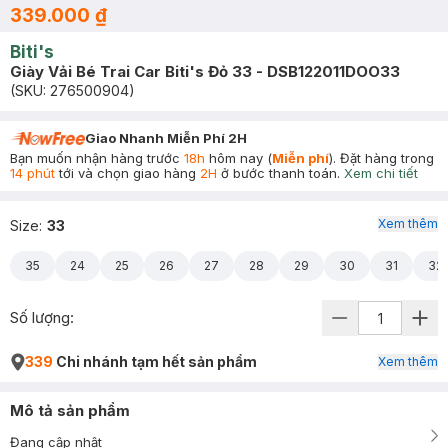
339.000 ₫
Biti's
Giày Vải Bé Trai Car Biti's Đỏ 33 - DSB122011DOO33
(SKU:
276500904
)
Giao Nhanh Miễn Phí 2H
Bạn muốn nhận hàng trước
18h
hôm nay (
Miễn phí
). Đặt hàng trong
14 phút
tới và chọn giao hàng
2H
ở bước thanh toán.
Xem chi tiết
Xem thêm
Size
:
33
35
24
25
26
27
28
29
30
31
32
Số lượng:
339
Chi nhánh tạm hết sản phẩm
Xem thêm
Mô tả sản phẩm
Đang cập nhật