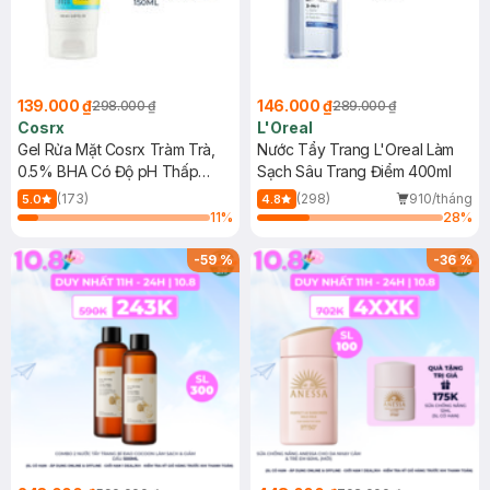
139.000 ₫
146.000 ₫
298.000 ₫
289.000 ₫
Cosrx
L'Oreal
Gel Rửa Mặt Cosrx Tràm Trà,
Nước Tẩy Trang L'Oreal Làm
0.5% BHA Có Độ pH Thấp
Sạch Sâu Trang Điểm 400ml
150ml
(173)
(298)
910/tháng
5.0
4.8
11
%
28
%
-
59
%
-
36
%