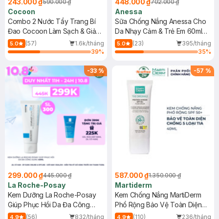
243.000 ₫
448.000 ₫
590.000 ₫
702.000 ₫
Cocoon
Anessa
Combo 2 Nước Tẩy Trang Bí
Sữa Chống Nắng Anessa Cho
Đao Cocoon Làm Sạch & Giảm
Da Nhạy Cảm & Trẻ Em 60ml
Dầu 500ml
(Mới)
(57)
1.6k/tháng
(23)
395/tháng
5.0
5.0
39
%
35
%
-
33
%
-
57
%
299.000 ₫
587.000 ₫
445.000 ₫
1.350.000 ₫
La Roche-Posay
Martiderm
Kem Dưỡng La Roche-Posay
Kem Chống Nắng MartiDerm
Giúp Phục Hồi Da Đa Công
Phổ Rộng Bảo Vệ Toàn Diện
Dụng 40ml
40ml
(56)
832/tháng
(110)
236/tháng
4.9
4.9