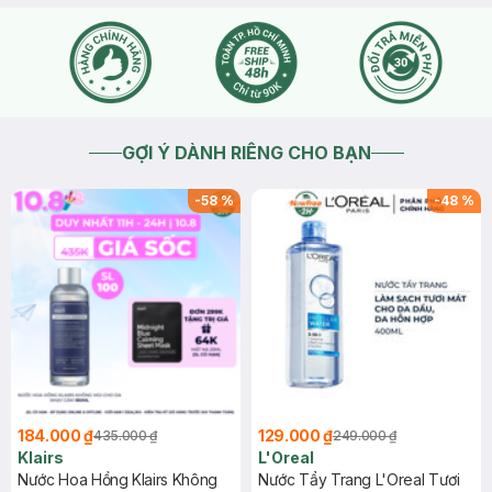
GỢI Ý DÀNH RIÊNG CHO BẠN
-
58
%
-
48
%
184.000 ₫
129.000 ₫
435.000 ₫
249.000 ₫
Klairs
L'Oreal
Nước Hoa Hồng Klairs Không
Nước Tẩy Trang L'Oreal Tươi