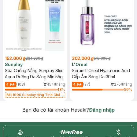
152.000 ₫
302.000 ₫
234.000 ₫
519.000 ₫
Sunplay
L'Oreal
Sữa Chống Nắng Sunplay Skin
Serum L'Oreal Hyaluronic Acid
Aqua Dưỡng Da Sáng Mịn 55g
Cấp Ẩm Sáng Da 30ml
(108)
454/tháng
(27)
275/tháng
4.9
4.9
48
%
59
%
Bill 199K Sunplay tặng Tinh Chất
Chống Nắng 7g trị giá 30K (SL có
hạn)
Bạn đã có tài khoản Hasaki?
Đăng nhập