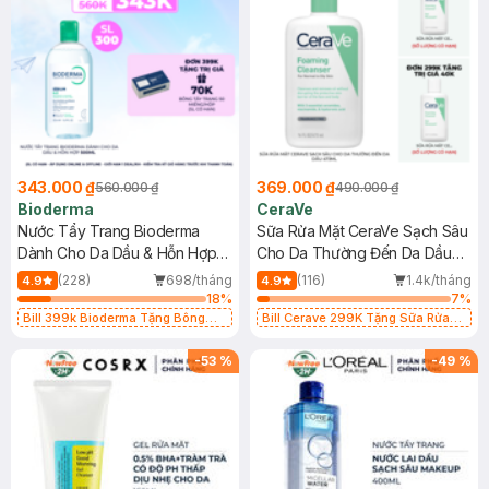
343.000 ₫
369.000 ₫
560.000 ₫
490.000 ₫
Bioderma
CeraVe
Nước Tẩy Trang Bioderma
Sữa Rửa Mặt CeraVe Sạch Sâu
Dành Cho Da Dầu & Hỗn Hợp
Cho Da Thường Đến Da Dầu
500ml
473ml
(228)
698/tháng
(116)
1.4k/tháng
4.9
4.9
18
%
7
%
Bill 399k Bioderma Tặng Bông
Bill Cerave 299K Tặng Sữa Rửa
Tẩy Trang Hộp 50 Miếng (SL có
Mặt Cerave 30ml (SL có hạn)
hạn)
-
53
%
-
49
%