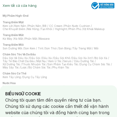
Xem tất cả cửa hàng
Mỹ Phẩm High-End
Trang Điểm Mặt
Kem Lót
/
Kem Nền
/
Phấn Nền
/
BB / CC Cream
/
Phấn Nước Cushion
/
Che Khuyết Điểm
/
Má Hồng
/
Tạo Khối / Highlight
/
Phấn Phủ
/
Xịt Khoá Makeup
Trang Điểm Mắt
Kẻ Mày
/
Kẻ Mắt
/
Phấn Mắt
/
Mascara
Trang Điểm Môi
Son Dưỡng Môi
/
Son Kem / Tint
/
Son Thỏi
/
Son Bóng
/
Tẩy Trang Mắt / Môi
Chăm Sóc Tóc Và Da Đầu
Dầu Gội Và Dầu Xả
/
Dầu Gội
/
Dầu Xả
/
Dầu Gội Khô
/
Dầu Gội Xả 2in1
/
Bộ Gội Xả
/
Tẩy Tế Bào Chết Da Đầu
/
Mặt Nạ / Kem Ủ Tóc
/
Serum / Dầu Dưỡng Tóc
/
Xịt Dưỡng Tóc
/
Thuốc Nhuộm Tóc
/
Sản Phẩm Tạo Kiểu Tóc
/
Dụng Cụ Chăm Sóc Tóc
/
Máy Sấy Tóc
/
Lược
/
Bộ Chăm Sóc Tóc
/
Phụ Kiện Tóc
Chăm Sóc Cơ Thể
Kem Tẩy Lông
/
Dụng Cụ Tẩy Lông
Nước Hoa
Nước Hoa Nữ
/
Nước Hoa Nam
/
Nước Hoa Cao Cấp
/
Xịt Thơm Toàn Thân
/
Nước Hoa Vùng Kín
Notice about cookies usage
BIỂU NGỮ COOKIE
Chăm Sóc Cá Nhân
Chúng tôi quan tâm đến quyền riêng tư của bạn.
Chống Muỗi
/
Khẩu Trang
/
Máy Massage
/
Mặt Nạ Xông Hơi
/
Nước Rửa Tay
/
Sản Phẩm Chăm Sóc Khác
/
Bàn Chải Đánh Răng
/
Bàn Chải Điện
/
Chúng tôi sử dụng các cookie cần thiết để vận hành
Hỗ Trợ Trắng Răng
/
Kem Đánh Răng
/
Máy Tăm Nước
/
Nước Súc Miệng
/
Tăm / Chỉ Nha Khoa
/
Xịt Thơm Miệng
/
Dung Dịch Vệ Sinh
/
Dưỡng Vùng Kín
/
website của chúng tôi và đồng hành cùng bạn trong
Khăn Ướt Vệ Sinh Vùng Kín
/
Băng Vệ Sinh
/
Tampon
/
Bọt Cạo Râu
/
Dao Cạo Râu
/
Máy Cạo Râu