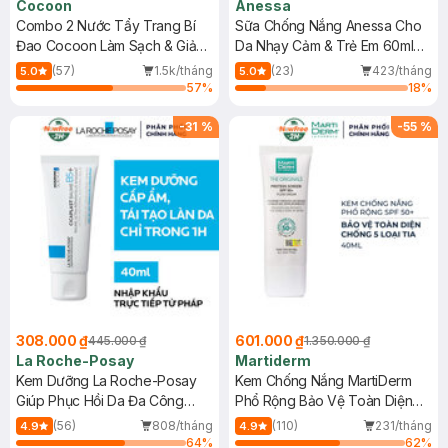
Cocoon
Anessa
Combo 2 Nước Tẩy Trang Bí
Sữa Chống Nắng Anessa Cho
Đao Cocoon Làm Sạch & Giảm
Da Nhạy Cảm & Trẻ Em 60ml
Dầu 500ml
(Mới)
(57)
1.5k/tháng
(23)
423/tháng
5.0
5.0
57
%
18
%
-
31
%
-
55
%
308.000 ₫
601.000 ₫
445.000 ₫
1.350.000 ₫
La Roche-Posay
Martiderm
Kem Dưỡng La Roche-Posay
Kem Chống Nắng MartiDerm
Giúp Phục Hồi Da Đa Công
Phổ Rộng Bảo Vệ Toàn Diện
Dụng 40ml
40ml
(56)
808/tháng
(110)
231/tháng
4.9
4.9
64
%
62
%