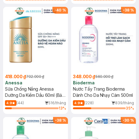
Chống Nắng Cho Da Nhạy Cảm
Gel rửa mặt da dầu nhạy cảm 50ml
SPF 50+ 20ml (SL Có Hạn)
(SL có hạn)
-
40
%
-
38
%
418.000 ₫
348.000 ₫
702.000 ₫
560.000 ₫
Anessa
Bioderma
Sữa Chống Nắng Anessa
Nước Tẩy Trang Bioderma
Dưỡng Da Kiềm Dầu 60ml (Bản
Dành Cho Da Nhạy Cảm 500ml
Mới)
(44)
516/tháng
(228)
839/tháng
4.9
4.9
13
%
35
%
-
38
%
-
30
%