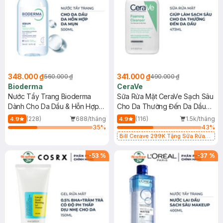
348.000 ₫
341.000 ₫
560.000 ₫
490.000 ₫
Bioderma
CeraVe
Nước Tẩy Trang Bioderma
Sữa Rửa Mặt CeraVe Sạch Sâu
Dành Cho Da Dầu & Hỗn Hợp
Cho Da Thường Đến Da Dầu
500ml
473ml
(228)
688/tháng
(116)
1.5k/tháng
4.9
4.9
35
%
43
%
Bill Cerave 299K Tặng Sữa Rửa
Mặt Cerave 30ml (SL có hạn)
-
53
%
-
37
%