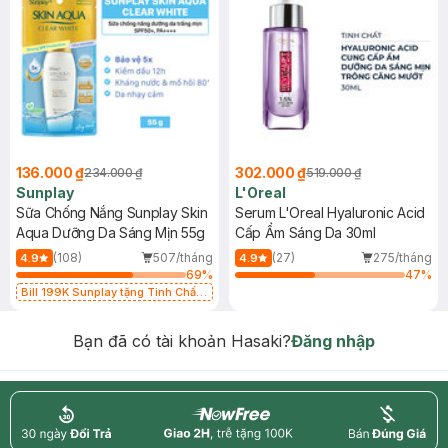
136.000 ₫
302.000 ₫
234.000 ₫
519.000 ₫
Sunplay
L'Oreal
Sữa Chống Nắng Sunplay Skin
Serum L'Oreal Hyaluronic Acid
Aqua Dưỡng Da Sáng Mịn 55g
Cấp Ẩm Sáng Da 30ml
(108)
507/tháng
(27)
275/tháng
4.9
4.9
69
%
47
%
Bill 199K Sunplay tặng Tinh Chất
Chống Nắng 7g trị giá 30K (SL có
hạn)
Bạn đã có tài khoản Hasaki?
Đăng nhập