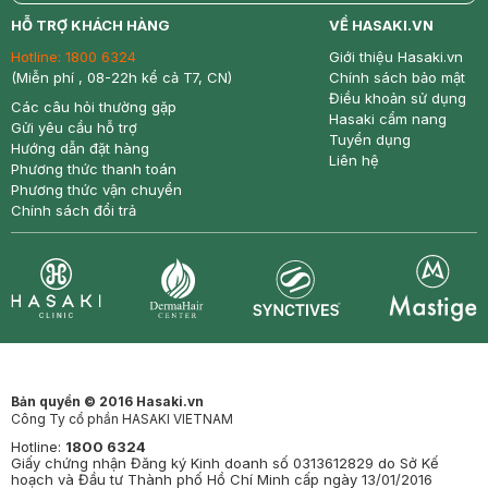
return
nowfree
price
HỖ TRỢ KHÁCH HÀNG
VỀ HASAKI.VN
Hotline:
1800 6324
Giới thiệu Hasaki.vn
(Miễn phí , 08-22h kể cả T7, CN)
Chính sách bảo mật
Điều khoản sử dụng
Các câu hỏi thường gặp
Hasaki cẩm nang
Gửi yêu cầu hỗ trợ
Tuyển dụng
Hướng dẫn đặt hàng
Liên hệ
Phương thức thanh toán
Phương thức vận chuyển
Chính sách đổi trả
Synctives
Clinic
Dermahair
Mastige
Bản quyền © 2016 Hasaki.vn
Công Ty cổ phần HASAKI VIETNAM
Hotline:
1800 6324
Giấy chứng nhận Đăng ký Kinh doanh số 0313612829 do Sở Kế
hoạch và Đầu tư Thành phố Hồ Chí Minh cấp ngày 13/01/2016