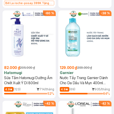
Bill La roche-posay 399K Tặng
Gel rửa mặt da dầu nhạy cảm 50ml
(SL có hạn)
-
60
%
-
38
%
82.000 ₫
129.000 ₫
205.000 ₫
209.000 ₫
Hatomugi
Garnier
Sữa Tắm Hatomugi Dưỡng Ẩm
Nước Tẩy Trang Garnier Dành
Chiết Xuất Ý Dĩ 800ml
Cho Da Dầu Và Mụn 400ml
(Mới)
(123)
714/tháng
(69)
935/tháng
4.9
4.9
52
%
64
%
-
42
%
-
42
%