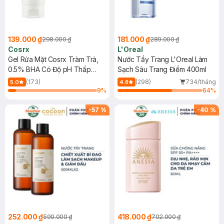
139.000 ₫
181.000 ₫
298.000 ₫
289.000 ₫
Cosrx
L'Oreal
Gel Rửa Mặt Cosrx Tràm Trà,
Nước Tẩy Trang L'Oreal Làm
0.5% BHA Có Độ pH Thấp
Sạch Sâu Trang Điểm 400ml
150ml
(173)
(298)
734/tháng
5.0
4.8
9
%
64
%
-
57
%
-
40
%
252.000 ₫
418.000 ₫
590.000 ₫
702.000 ₫