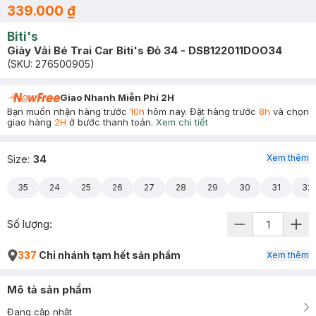
339.000 ₫
Biti's
Giày Vải Bé Trai Car Biti's Đỏ 34 - DSB122011DOO34
(SKU:
276500905
)
Giao Nhanh Miễn Phí 2H
Bạn muốn nhận hàng trước
10h
hôm nay. Đặt hàng trước
8h
và chọn
giao hàng
2H
ở bước thanh toán.
Xem chi tiết
Xem thêm
Size
:
34
35
24
25
26
27
28
29
30
31
32
Số lượng:
337
Chi nhánh tạm hết sản phẩm
Xem thêm
Mô tả sản phẩm
Đang cập nhật