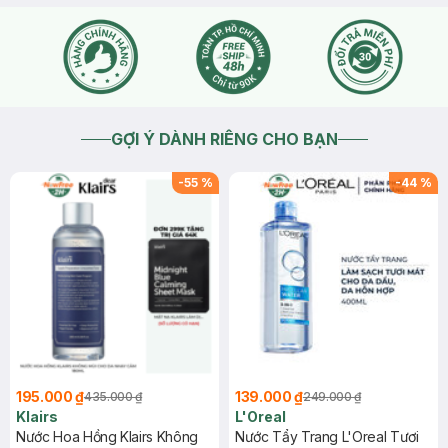
GỢI Ý DÀNH RIÊNG CHO BẠN
-
55
%
-
44
%
195.000 ₫
139.000 ₫
435.000 ₫
249.000 ₫
Klairs
L'Oreal
Nước Hoa Hồng Klairs Không
Nước Tẩy Trang L'Oreal Tươi