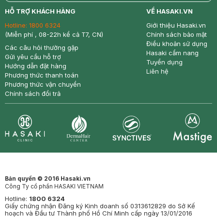
return
nowfree
price
HỖ TRỢ KHÁCH HÀNG
VỀ HASAKI.VN
Hotline:
1800 6324
Giới thiệu Hasaki.vn
(Miễn phí , 08-22h kể cả T7, CN)
Chính sách bảo mật
Điều khoản sử dụng
Các câu hỏi thường gặp
Hasaki cẩm nang
Gửi yêu cầu hỗ trợ
Tuyển dụng
Hướng dẫn đặt hàng
Liên hệ
Phương thức thanh toán
Phương thức vận chuyển
Chính sách đổi trả
Synctives
Clinic
Dermahair
Mastige
Bản quyền © 2016 Hasaki.vn
Công Ty cổ phần HASAKI VIETNAM
Hotline:
1800 6324
Giấy chứng nhận Đăng ký Kinh doanh số 0313612829 do Sở Kế
hoạch và Đầu tư Thành phố Hồ Chí Minh cấp ngày 13/01/2016