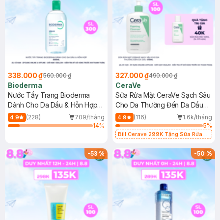
338.000 ₫
327.000 ₫
560.000 ₫
490.000 ₫
Bioderma
CeraVe
Nước Tẩy Trang Bioderma
Sữa Rửa Mặt CeraVe Sạch Sâu
Dành Cho Da Dầu & Hỗn Hợp
Cho Da Thường Đến Da Dầu
500ml
473ml
(228)
709/tháng
(116)
1.6k/tháng
4.9
4.9
14
%
5
%
Bill Cerave 299K Tặng Sữa Rửa
Mặt Cerave 30ml (SL có hạn)
-
53
%
-
50
%