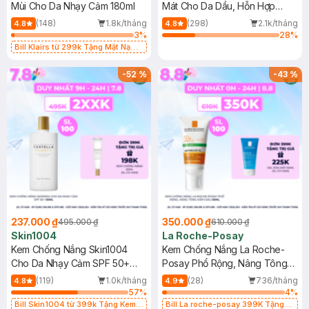
Mùi Cho Da Nhạy Cảm 180ml
Mát Cho Da Dầu, Hỗn Hợp
400ml
(148)
1.8k/tháng
(298)
2.1k/tháng
4.8
4.8
3
%
28
%
Bill Klairs từ 299k Tặng Mặt Nạ
Làm Dịu Da & Kiểm Soát Dầu Nhờn
25ml (SL Có Hạn)
-
52
%
-
43
%
237.000 ₫
350.000 ₫
495.000 ₫
610.000 ₫
Skin1004
La Roche-Posay
Kem Chống Nắng Skin1004
Kem Chống Nắng La Roche-
Cho Da Nhạy Cảm SPF 50+
Posay Phổ Rộng, Nâng Tông
50ml
Kiềm Dầu 50ml
(119)
1.0k/tháng
(28)
736/tháng
4.8
4.9
57
%
4
%
Bill Skin1004 từ 399k Tặng Kem
Bill La roche-posay 399K Tặng