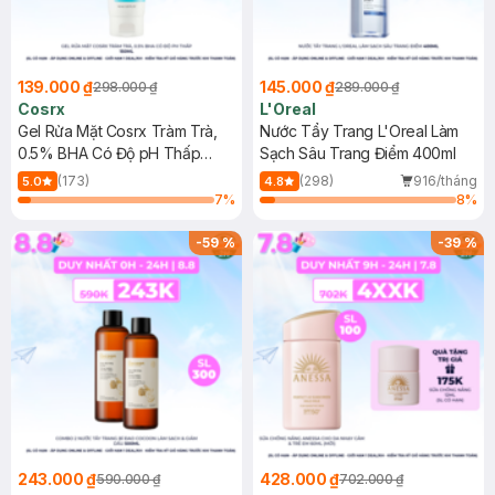
139.000 ₫
145.000 ₫
298.000 ₫
289.000 ₫
Cosrx
L'Oreal
Gel Rửa Mặt Cosrx Tràm Trà,
Nước Tẩy Trang L'Oreal Làm
0.5% BHA Có Độ pH Thấp
Sạch Sâu Trang Điểm 400ml
150ml
(173)
(298)
916/tháng
5.0
4.8
7
%
8
%
-
59
%
-
39
%
243.000 ₫
428.000 ₫
590.000 ₫
702.000 ₫