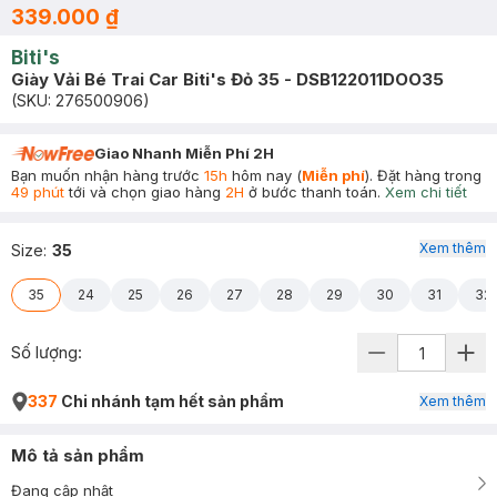
339.000 ₫
Biti's
Giày Vải Bé Trai Car Biti's Đỏ 35 - DSB122011DOO35
(SKU:
276500906
)
Giao Nhanh Miễn Phí 2H
Bạn muốn nhận hàng trước
15h
hôm nay (
Miễn phí
). Đặt hàng trong
49 phút
tới và chọn giao hàng
2H
ở bước thanh toán.
Xem chi tiết
Xem thêm
Size
:
35
35
24
25
26
27
28
29
30
31
32
Số lượng:
337
Chi nhánh tạm hết sản phẩm
Xem thêm
Mô tả sản phẩm
Đang cập nhật