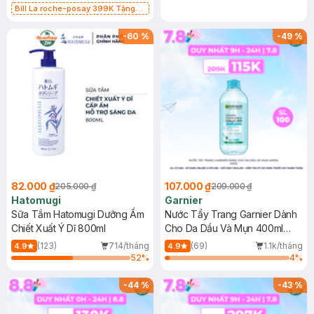
Bill La roche-posay 399K Tặng
Gel rửa mặt da dầu nhạy cảm 50ml
(SL có hạn)
-
60
%
-
49
%
82.000 ₫
107.000 ₫
205.000 ₫
209.000 ₫
Hatomugi
Garnier
Sữa Tắm Hatomugi Dưỡng Ẩm
Nước Tẩy Trang Garnier Dành
Chiết Xuất Ý Dĩ 800ml
Cho Da Dầu Và Mụn 400ml
(Mới)
(123)
714/tháng
(69)
1.1k/tháng
4.9
4.9
52
%
4
%
-
44
%
-
43
%