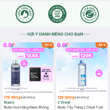
GỢI Ý DÀNH RIÊNG CHO BẠN
-
59
%
-
48
%
179.000 ₫
129.000 ₫
435.000 ₫
249.000 ₫
Klairs
L'Oreal
Nước Hoa Hồng Klairs Không
Nước Tẩy Trang L'Oreal Tươi