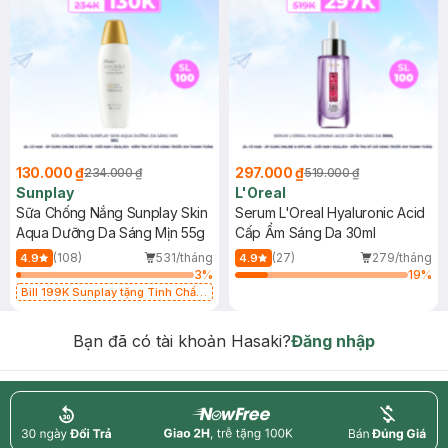
130.000 ₫
297.000 ₫
234.000 ₫
519.000 ₫
Sunplay
L'Oreal
Sữa Chống Nắng Sunplay Skin
Serum L'Oreal Hyaluronic Acid
Aqua Dưỡng Da Sáng Mịn 55g
Cấp Ẩm Sáng Da 30ml
(108)
531/tháng
(27)
279/tháng
4.9
4.9
3
%
19
%
Bill 199K Sunplay tặng Tinh Chất
Chống Nắng 7g trị giá 30K (SL có
hạn)
Bạn đã có tài khoản Hasaki?
Đăng nhập