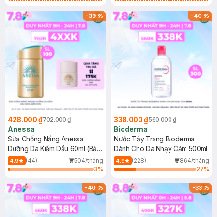
Chống Nắng Cho Da Nhạy Cảm
Gel rửa mặt da dầu nhạy cảm 50ml
SPF 50+ 20ml (SL Có Hạn)
(SL có hạn)
-
39
%
-
40
%
428.000 ₫
338.000 ₫
702.000 ₫
560.000 ₫
Anessa
Bioderma
Sữa Chống Nắng Anessa
Nước Tẩy Trang Bioderma
Dưỡng Da Kiềm Dầu 60ml (Bản
Dành Cho Da Nhạy Cảm 500ml
Mới)
(44)
504/tháng
(228)
864/tháng
4.9
4.9
3
%
27
%
-
40
%
-
33
%