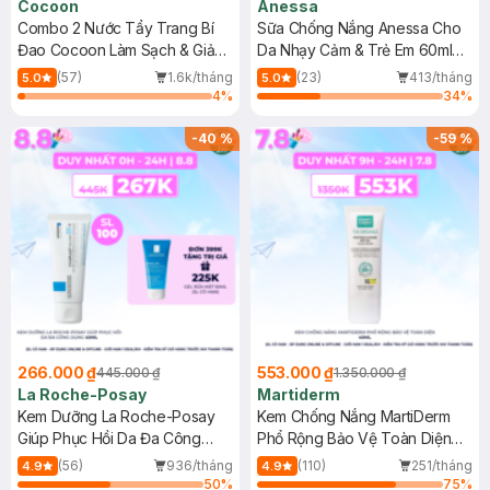
Cocoon
Anessa
Combo 2 Nước Tẩy Trang Bí
Sữa Chống Nắng Anessa Cho
Đao Cocoon Làm Sạch & Giảm
Da Nhạy Cảm & Trẻ Em 60ml
Dầu 500ml
(Mới)
(57)
1.6k/tháng
(23)
413/tháng
5.0
5.0
4
%
34
%
-
40
%
-
59
%
266.000 ₫
553.000 ₫
445.000 ₫
1.350.000 ₫
La Roche-Posay
Martiderm
Kem Dưỡng La Roche-Posay
Kem Chống Nắng MartiDerm
Giúp Phục Hồi Da Đa Công
Phổ Rộng Bảo Vệ Toàn Diện
Dụng 40ml
40ml
(56)
936/tháng
(110)
251/tháng
4.9
4.9
50
%
75
%