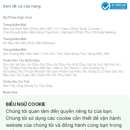
Xem tất cả cửa hàng
Mỹ Phẩm High-End
Trang Điểm Mặt
Kem Lót
/
Kem Nền
/
Phấn Nền
/
BB / CC Cream
/
Phấn Nước Cushion
/
Che Khuyết Điểm
/
Má Hồng
/
Tạo Khối / Highlight
/
Phấn Phủ
/
Xịt Khoá Makeup
Trang Điểm Mắt
Kẻ Mày
/
Kẻ Mắt
/
Phấn Mắt
/
Mascara
Trang Điểm Môi
Son Dưỡng Môi
/
Son Kem / Tint
/
Son Thỏi
/
Son Bóng
/
Tẩy Trang Mắt / Môi
Chăm Sóc Tóc Và Da Đầu
Dầu Gội Và Dầu Xả
/
Dầu Gội
/
Dầu Xả
/
Dầu Gội Khô
/
Dầu Gội Xả 2in1
/
Bộ Gội Xả
/
Tẩy Tế Bào Chết Da Đầu
/
Mặt Nạ / Kem Ủ Tóc
/
Serum / Dầu Dưỡng Tóc
/
Xịt Dưỡng Tóc
/
Thuốc Nhuộm Tóc
/
Sản Phẩm Tạo Kiểu Tóc
/
Dụng Cụ Chăm Sóc Tóc
/
Máy Sấy Tóc
/
Lược
/
Bộ Chăm Sóc Tóc
/
Phụ Kiện Tóc
Chăm Sóc Cơ Thể
Kem Tẩy Lông
/
Dụng Cụ Tẩy Lông
Nước Hoa
Nước Hoa Nữ
/
Nước Hoa Nam
/
Nước Hoa Cao Cấp
/
Xịt Thơm Toàn Thân
/
Nước Hoa Vùng Kín
Notice about cookies usage
BIỂU NGỮ COOKIE
Chăm Sóc Cá Nhân
Chúng tôi quan tâm đến quyền riêng tư của bạn.
Chống Muỗi
/
Khẩu Trang
/
Máy Massage
/
Mặt Nạ Xông Hơi
/
Nước Rửa Tay
/
Sản Phẩm Chăm Sóc Khác
/
Bàn Chải Đánh Răng
/
Bàn Chải Điện
/
Chúng tôi sử dụng các cookie cần thiết để vận hành
Hỗ Trợ Trắng Răng
/
Kem Đánh Răng
/
Máy Tăm Nước
/
Nước Súc Miệng
/
Tăm / Chỉ Nha Khoa
/
Xịt Thơm Miệng
/
Dung Dịch Vệ Sinh
/
Dưỡng Vùng Kín
/
website của chúng tôi và đồng hành cùng bạn trong
Khăn Ướt Vệ Sinh Vùng Kín
/
Băng Vệ Sinh
/
Tampon
/
Bọt Cạo Râu
/
Dao Cạo Râu
/
Máy Cạo Râu