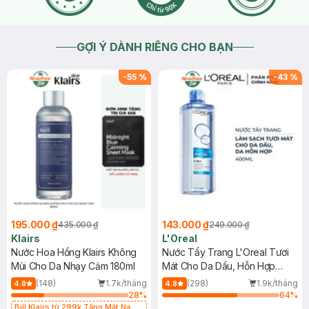
GỢI Ý DÀNH RIÊNG CHO BẠN
-
55
%
-
43
%
195.000 ₫
143.000 ₫
435.000 ₫
249.000 ₫
Klairs
L'Oreal
Nước Hoa Hồng Klairs Không
Nước Tẩy Trang L'Oreal Tươi
Mùi Cho Da Nhạy Cảm 180ml
Mát Cho Da Dầu, Hỗn Hợp
400ml
(148)
1.7k/tháng
(298)
1.9k/tháng
4.8
4.8
28
%
64
%
Bill Klairs từ 299k Tặng Mặt Nạ