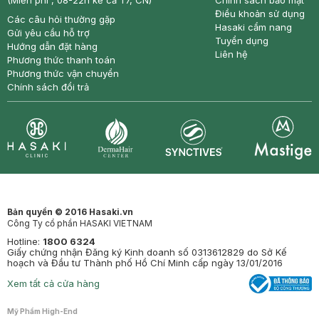
(Miễn phí , 08-22h kể cả T7, CN)
Chính sách bảo mật
Điều khoản sử dụng
Các câu hỏi thường gặp
Hasaki cẩm nang
Gửi yêu cầu hỗ trợ
Tuyển dụng
Hướng dẫn đặt hàng
Liên hệ
Phương thức thanh toán
Phương thức vận chuyển
Chính sách đổi trả
Synctives
Clinic
Dermahair
Mastige
Bản quyền © 2016 Hasaki.vn
Công Ty cổ phần HASAKI VIETNAM
Hotline:
1800 6324
Giấy chứng nhận Đăng ký Kinh doanh số 0313612829 do Sở Kế
hoạch và Đầu tư Thành phố Hồ Chí Minh cấp ngày 13/01/2016
Xem tất cả cửa hàng
Mỹ Phẩm High-End