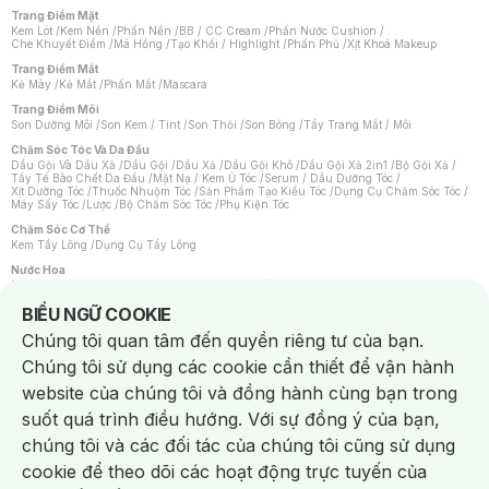
Trang Điểm Mặt
Kem Lót
/
Kem Nền
/
Phấn Nền
/
BB / CC Cream
/
Phấn Nước Cushion
/
Che Khuyết Điểm
/
Má Hồng
/
Tạo Khối / Highlight
/
Phấn Phủ
/
Xịt Khoá Makeup
Trang Điểm Mắt
Kẻ Mày
/
Kẻ Mắt
/
Phấn Mắt
/
Mascara
Trang Điểm Môi
Son Dưỡng Môi
/
Son Kem / Tint
/
Son Thỏi
/
Son Bóng
/
Tẩy Trang Mắt / Môi
Chăm Sóc Tóc Và Da Đầu
Dầu Gội Và Dầu Xả
/
Dầu Gội
/
Dầu Xả
/
Dầu Gội Khô
/
Dầu Gội Xả 2in1
/
Bộ Gội Xả
/
Tẩy Tế Bào Chết Da Đầu
/
Mặt Nạ / Kem Ủ Tóc
/
Serum / Dầu Dưỡng Tóc
/
Xịt Dưỡng Tóc
/
Thuốc Nhuộm Tóc
/
Sản Phẩm Tạo Kiểu Tóc
/
Dụng Cụ Chăm Sóc Tóc
/
Máy Sấy Tóc
/
Lược
/
Bộ Chăm Sóc Tóc
/
Phụ Kiện Tóc
Chăm Sóc Cơ Thể
Kem Tẩy Lông
/
Dụng Cụ Tẩy Lông
Nước Hoa
Nước Hoa Nữ
/
Nước Hoa Nam
/
Nước Hoa Cao Cấp
/
Xịt Thơm Toàn Thân
/
Nước Hoa Vùng Kín
Notice about cookies usage
BIỂU NGỮ COOKIE
Chăm Sóc Cá Nhân
Chúng tôi quan tâm đến quyền riêng tư của bạn.
Chống Muỗi
/
Khẩu Trang
/
Máy Massage
/
Mặt Nạ Xông Hơi
/
Nước Rửa Tay
/
Sản Phẩm Chăm Sóc Khác
/
Bàn Chải Đánh Răng
/
Bàn Chải Điện
/
Chúng tôi sử dụng các cookie cần thiết để vận hành
Hỗ Trợ Trắng Răng
/
Kem Đánh Răng
/
Máy Tăm Nước
/
Nước Súc Miệng
/
Tăm / Chỉ Nha Khoa
/
Xịt Thơm Miệng
/
Dung Dịch Vệ Sinh
/
Dưỡng Vùng Kín
/
website của chúng tôi và đồng hành cùng bạn trong
Khăn Ướt Vệ Sinh Vùng Kín
/
Băng Vệ Sinh
/
Tampon
/
Bọt Cạo Râu
/
Dao Cạo Râu
/
Máy Cạo Râu
suốt quá trình điều hướng. Với sự đồng ý của bạn,
Vấn Đề Về Da
chúng tôi và các đối tác của chúng tôi cũng sử dụng
Da Dầu / Lỗ Chân Lông To
/
Da Khô / Mất Nước
/
Da Lão Hóa
/
Da Mụn
/
Da Nhạy Cảm / Kích Ứng
/
Da Xỉn Màu
/
Thâm / Nám / Tàn Nhang
/
cookie để theo dõi các hoạt động trực tuyến của
Quầng Thâm & Bọng Mắt
/
Sẹo
/
Viêm Da Cơ Địa