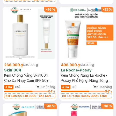
Làm Dịu Da & Kiểm Soát Dầu Nhờn
25ml (SL Có Hạn)
-
46
%
-
33
%
266.000 ₫
406.000 ₫
495.000 ₫
610.000 ₫
Skin1004
La Roche-Posay
Kem Chống Nắng Skin1004
Kem Chống Nắng La Roche-
Cho Da Nhạy Cảm SPF 50+
Posay Phổ Rộng, Nâng Tông
50ml
Kiềm Dầu 50ml
(119)
905/tháng
(28)
635/tháng
4.8
4.9
64
%
64
%
Bill Skin1004 từ 399k Tặng Kem
Bill La roche-posay 399K Tặng
Chống Nắng Cho Da Nhạy Cảm
Gel rửa mặt da dầu nhạy cảm 50ml
SPF 50+ 20ml (SL Có Hạn)
(SL có hạn)
-
40
%
-
38
%