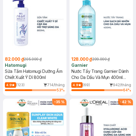
82.000 ₫
128.000 ₫
205.000 ₫
209.000 ₫
Hatomugi
Garnier
Sữa Tắm Hatomugi Dưỡng Ẩm
Nước Tẩy Trang Garnier Dành
Chiết Xuất Ý Dĩ 800ml
Cho Da Dầu Và Mụn 400ml
(Mới)
(123)
714/tháng
(69)
942/tháng
4.9
4.9
53
%
64
%
-
35
%
-
42
%