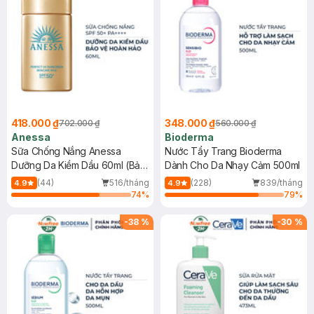
418.000 ₫
348.000 ₫
702.000 ₫
560.000 ₫
Anessa
Bioderma
Sữa Chống Nắng Anessa
Nước Tẩy Trang Bioderma
Dưỡng Da Kiềm Dầu 60ml (Bản
Dành Cho Da Nhạy Cảm 500ml
Mới)
(44)
516/tháng
(228)
839/tháng
4.9
4.9
74
%
79
%
-
38
%
-
30
%