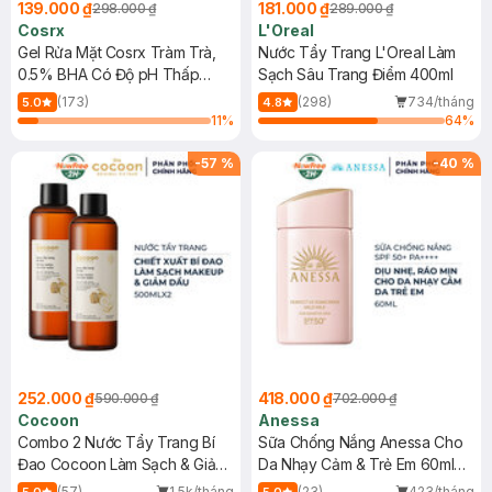
139.000 ₫
181.000 ₫
298.000 ₫
289.000 ₫
Cosrx
L'Oreal
Gel Rửa Mặt Cosrx Tràm Trà,
Nước Tẩy Trang L'Oreal Làm
0.5% BHA Có Độ pH Thấp
Sạch Sâu Trang Điểm 400ml
150ml
(173)
(298)
734/tháng
5.0
4.8
11
%
64
%
-
57
%
-
40
%
252.000 ₫
418.000 ₫
590.000 ₫
702.000 ₫
Cocoon
Anessa
Combo 2 Nước Tẩy Trang Bí
Sữa Chống Nắng Anessa Cho
Đao Cocoon Làm Sạch & Giảm
Da Nhạy Cảm & Trẻ Em 60ml
Dầu 500ml
(Mới)
(57)
1.5k/tháng
(23)
423/tháng