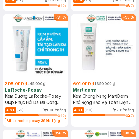
5.0
5.0
84
%
88
%
-
31
%
-
55
%
308.000 ₫
601.000 ₫
445.000 ₫
1.350.000 ₫
La Roche-Posay
Martiderm
Kem Dưỡng La Roche-Posay
Kem Chống Nắng MartiDerm
Giúp Phục Hồi Da Đa Công
Phổ Rộng Bảo Vệ Toàn Diện
Dụng 40ml
40ml
(56)
808/tháng
(110)
231/tháng
4.9
4.9
64
%
62
%
Bill La roche-posay 399K Tặng
Gel rửa mặt da dầu nhạy cảm 50ml
(SL có hạn)
-
60
%
-
39
%