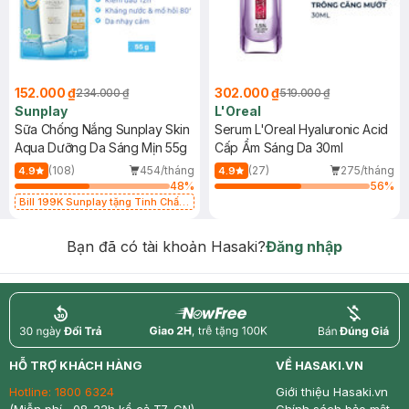
152.000 ₫
302.000 ₫
234.000 ₫
519.000 ₫
Sunplay
L'Oreal
Sữa Chống Nắng Sunplay Skin
Serum L'Oreal Hyaluronic Acid
Aqua Dưỡng Da Sáng Mịn 55g
Cấp Ẩm Sáng Da 30ml
(108)
454/tháng
(27)
275/tháng
4.9
4.9
48
%
56
%
Bill 199K Sunplay tặng Tinh Chất
Chống Nắng 7g trị giá 30K (SL có
hạn)
Bạn đã có tài khoản Hasaki?
Đăng nhập
return
nowfree
price
HỖ TRỢ KHÁCH HÀNG
VỀ HASAKI.VN
Hotline:
1800 6324
Giới thiệu Hasaki.vn