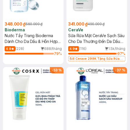
348.000 ₫
341.000 ₫
560.000 ₫
490.000 ₫
Bioderma
CeraVe
Nước Tẩy Trang Bioderma
Sữa Rửa Mặt CeraVe Sạch Sâu
Dành Cho Da Dầu & Hỗn Hợp
Cho Da Thường Đến Da Dầu
500ml
473ml
(228)
688/tháng
(116)
1.5k/tháng
4.9
4.9
79
%
97
%
Bill Cerave 299K Tặng Sữa Rửa
Mặt Cerave 30ml (SL có hạn)
-
53
%
-
37
%