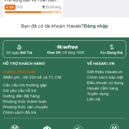
40ml
(110)
251/tháng
4.9
75
%
Bạn đã có tài khoản Hasaki?
Đăng nhập
return
nowfree
price
HỖ TRỢ KHÁCH HÀNG
VỀ HASAKI.VN
Hotline:
1800 6324
Giới thiệu Hasaki.vn
(Miễn phí , 08-22h kể cả T7, CN)
Chính sách bảo mật
Điều khoản sử dụng
Các câu hỏi thường gặp
Hasaki cẩm nang
Gửi yêu cầu hỗ trợ
Tuyển dụng
Hướng dẫn đặt hàng
Liên hệ
Phương thức thanh toán
Phương thức vận chuyển
Chính sách đổi trả