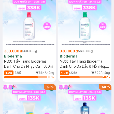
338.000 ₫
338.000 ₫
560.000 ₫
560.000 ₫
Bioderma
Bioderma
Nước Tẩy Trang Bioderma
Nước Tẩy Trang Bioderma
Dành Cho Da Nhạy Cảm 500ml
Dành Cho Da Dầu & Hỗn Hợp
500ml
(228)
864/tháng
(228)
709/tháng
4.9
4.9
78
%
46
%
-
53
%
-
50
%