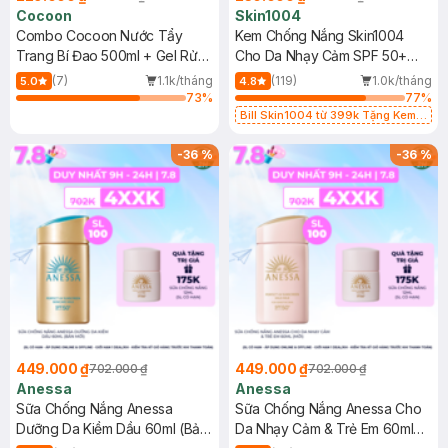
Cocoon
Skin1004
Combo Cocoon Nước Tẩy
Kem Chống Nắng Skin1004
Trang Bí Đao 500ml + Gel Rửa
Cho Da Nhạy Cảm SPF 50+
Mặt Bí Đao 310ml
50ml
(7)
1.1k/tháng
(119)
1.0k/tháng
5.0
4.8
73
%
77
%
Bill Skin1004 từ 399k Tặng Kem
Chống Nắng Cho Da Nhạy Cảm
SPF 50+ 20ml (SL Có Hạn)
-
36
%
-
36
%
449.000 ₫
449.000 ₫
702.000 ₫
702.000 ₫
Anessa
Anessa
Sữa Chống Nắng Anessa
Sữa Chống Nắng Anessa Cho
Dưỡng Da Kiềm Dầu 60ml (Bản
Da Nhạy Cảm & Trẻ Em 60ml