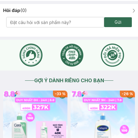
Hỏi đáp
(
0
)
Gửi
GỢI Ý DÀNH RIÊNG CHO BẠN
-
33
%
-
26
%