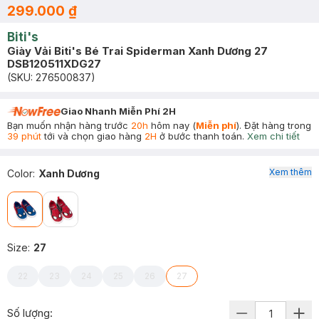
299.000 ₫
Biti's
Giày Vải Biti's Bé Trai Spiderman Xanh Dương 27
DSB120511XDG27
(SKU:
276500837
)
Giao Nhanh Miễn Phí 2H
Bạn muốn nhận hàng trước
20h
hôm nay (
Miễn phí
). Đặt hàng trong
39 phút
tới và chọn giao hàng
2H
ở bước thanh toán.
Xem chi tiết
Xem thêm
Color
:
Xanh Dương
Size
:
27
22
23
24
25
26
27
Số lượng: