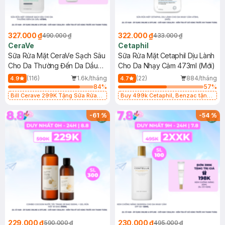
327.000 ₫
322.000 ₫
490.000 ₫
433.000 ₫
CeraVe
Cetaphil
Sữa Rửa Mặt CeraVe Sạch Sâu
Sữa Rửa Mặt Cetaphil Dịu Lành
Cho Da Thường Đến Da Dầu
Cho Da Nhạy Cảm 473ml (Mới)
473ml
(116)
1.6k/tháng
(22)
884/tháng
4.9
4.7
84
%
57
%
Bill Cerave 299K Tặng Sữa Rửa
Buy 499k Cetaphil, Benzac tặng
Mặt Cerave 30ml (SL có hạn)
Combo 2 Sữa Rửa Mặt 59ml(SL có
hạn)
-
61
%
-
54
%
229.000 ₫
230.000 ₫
590.000 ₫
495.000 ₫