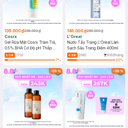
139.000 ₫
145.000 ₫
298.000 ₫
289.000 ₫
Cosrx
L'Oreal
Gel Rửa Mặt Cosrx Tràm Trà,
Nước Tẩy Trang L'Oreal Làm
0.5% BHA Có Độ pH Thấp
Sạch Sâu Trang Điểm 400ml
150ml
(173)
(298)
916/tháng
5.0
4.8
7
%
20
%
-
59
%
-
38
%