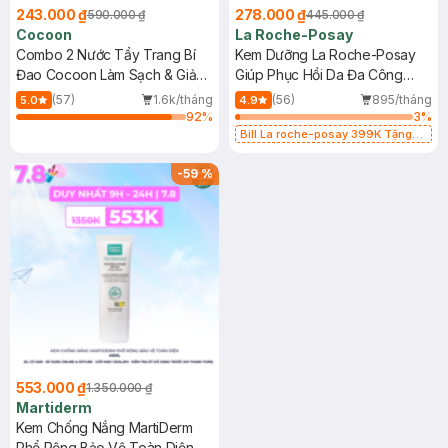
243.000 ₫
278.000 ₫
590.000 ₫
445.000 ₫
Cocoon
La Roche-Posay
Combo 2 Nước Tẩy Trang Bí
Kem Dưỡng La Roche-Posay
Đao Cocoon Làm Sạch & Giảm
Giúp Phục Hồi Da Đa Công
Dầu 500ml
Dụng 40ml
(57)
1.6k/tháng
(56)
895/tháng
5.0
4.9
92
%
3
%
Bill La roche-posay 399K Tặng
Gel rửa mặt da dầu nhạy cảm 50ml
(SL có hạn)
-
59
%
553.000 ₫
1.350.000 ₫
Martiderm
Kem Chống Nắng MartiDerm
Phổ Rộng Bảo Vệ Toàn Diện