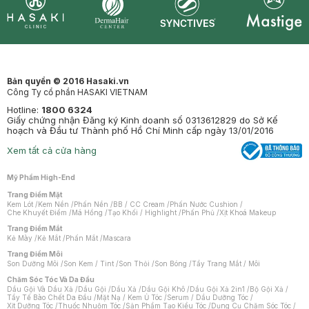
Synctives
Clinic
Dermahair
Mastige
Bản quyền © 2016 Hasaki.vn
Công Ty cổ phần HASAKI VIETNAM
Hotline:
1800 6324
Giấy chứng nhận Đăng ký Kinh doanh số 0313612829 do Sở Kế
hoạch và Đầu tư Thành phố Hồ Chí Minh cấp ngày 13/01/2016
Xem tất cả cửa hàng
Mỹ Phẩm High-End
Trang Điểm Mặt
Kem Lót
/
Kem Nền
/
Phấn Nền
/
BB / CC Cream
/
Phấn Nước Cushion
/
Che Khuyết Điểm
/
Má Hồng
/
Tạo Khối / Highlight
/
Phấn Phủ
/
Xịt Khoá Makeup
Trang Điểm Mắt
Kẻ Mày
/
Kẻ Mắt
/
Phấn Mắt
/
Mascara
Trang Điểm Môi
Son Dưỡng Môi
/
Son Kem / Tint
/
Son Thỏi
/
Son Bóng
/
Tẩy Trang Mắt / Môi
Chăm Sóc Tóc Và Da Đầu
Dầu Gội Và Dầu Xả
/
Dầu Gội
/
Dầu Xả
/
Dầu Gội Khô
/
Dầu Gội Xả 2in1
/
Bộ Gội Xả
/
Tẩy Tế Bào Chết Da Đầu
/
Mặt Nạ / Kem Ủ Tóc
/
Serum / Dầu Dưỡng Tóc
/
Xịt Dưỡng Tóc
/
Thuốc Nhuộm Tóc
/
Sản Phẩm Tạo Kiểu Tóc
/
Dụng Cụ Chăm Sóc Tóc
/