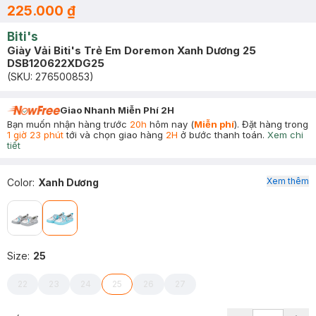
225.000 ₫
Biti's
Giày Vải Biti's Trẻ Em Doremon Xanh Dương 25
DSB120622XDG25
(SKU:
276500853
)
Giao Nhanh Miễn Phí 2H
Bạn muốn nhận hàng trước
20h
hôm nay (
Miễn phí
). Đặt hàng trong
1 giờ 23 phút
tới và chọn giao hàng
2H
ở bước thanh toán.
Xem chi
tiết
Xem thêm
Color
:
Xanh Dương
Size
:
25
22
23
24
25
26
27