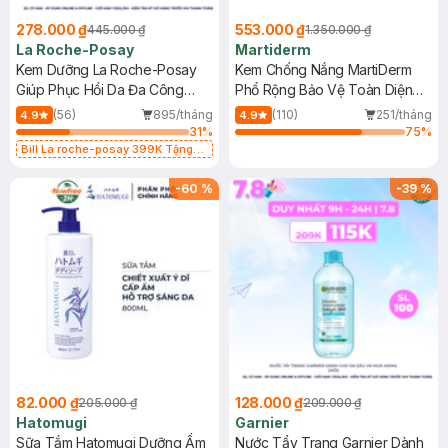
278.000 ₫
553.000 ₫
445.000 ₫
1.350.000 ₫
La Roche-Posay
Martiderm
Kem Dưỡng La Roche-Posay
Kem Chống Nắng MartiDerm
Giúp Phục Hồi Da Đa Công
Phổ Rộng Bảo Vệ Toàn Diện
Dụng 40ml
40ml
(56)
895/tháng
(110)
251/tháng
4.9
4.9
31
%
75
%
Bill La roche-posay 399K Tặng
Gel rửa mặt da dầu nhạy cảm 50ml
(SL có hạn)
-
60
%
-
39
%
82.000 ₫
128.000 ₫
205.000 ₫
209.000 ₫
Hatomugi
Garnier
Sữa Tắm Hatomugi Dưỡng Ẩm
Nước Tẩy Trang Garnier Dành