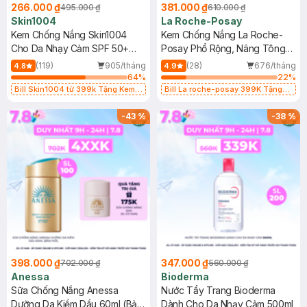
266.000 ₫
381.000 ₫
495.000 ₫
610.000 ₫
Skin1004
La Roche-Posay
Kem Chống Nắng Skin1004
Kem Chống Nắng La Roche-
Cho Da Nhạy Cảm SPF 50+
Posay Phổ Rộng, Nâng Tông
50ml
Kiềm Dầu 50ml
(119)
905/tháng
(28)
676/tháng
4.8
4.9
64
%
22
%
Bill Skin1004 từ 399k Tặng Kem
Bill La roche-posay 399K Tặng
Chống Nắng Cho Da Nhạy Cảm
Gel rửa mặt da dầu nhạy cảm 50ml
SPF 50+ 20ml (SL Có Hạn)
(SL có hạn)
-
43
%
-
38
%
398.000 ₫
347.000 ₫
702.000 ₫
560.000 ₫
Anessa
Bioderma
Sữa Chống Nắng Anessa
Nước Tẩy Trang Bioderma
Dưỡng Da Kiềm Dầu 60ml (Bản
Dành Cho Da Nhạy Cảm 500ml