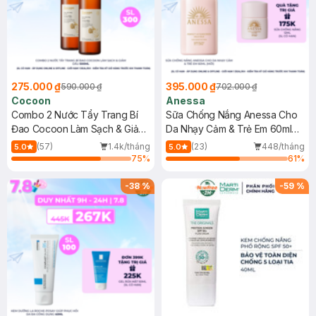
275.000 ₫
395.000 ₫
590.000 ₫
702.000 ₫
Cocoon
Anessa
Combo 2 Nước Tẩy Trang Bí
Sữa Chống Nắng Anessa Cho
Đao Cocoon Làm Sạch & Giảm
Da Nhạy Cảm & Trẻ Em 60ml
Dầu 500ml
(Mới)
(57)
1.4k/tháng
(23)
448/tháng
5.0
5.0
75
%
61
%
-
38
%
-
59
%