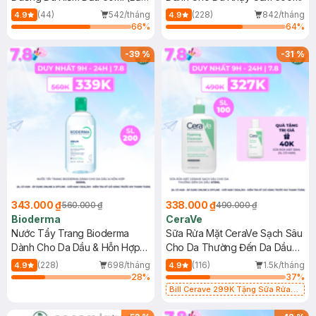
Mới)
(44)
542/tháng
(228)
842/tháng
4.9
4.9
66
%
64
%
-
39
%
-
31
%
343.000 ₫
338.000 ₫
560.000 ₫
490.000 ₫
Bioderma
CeraVe
Nước Tẩy Trang Bioderma
Sữa Rửa Mặt CeraVe Sạch Sâu
Dành Cho Da Dầu & Hỗn Hợp
Cho Da Thường Đến Da Dầu
500ml
473ml
(228)
698/tháng
(116)
1.5k/tháng
4.9
4.9
28
%
37
%
Bill Cerave 299K Tặng Sữa Rửa
Mặt Cerave 30ml (SL có hạn)