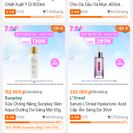
Chiết Xuất Ý Dĩ 800ml
Cho Da Dầu Và Mụn 400ml
(Mới)
(123)
714/tháng
(69)
942/tháng
4.9
4.9
52
%
64
%
-
35
%
-
42
%
152.000 ₫
302.000 ₫
234.000 ₫
519.000 ₫
Sunplay
L'Oreal
Sữa Chống Nắng Sunplay Skin
Serum L'Oreal Hyaluronic Acid
Aqua Dưỡng Da Sáng Mịn 55g
Cấp Ẩm Sáng Da 30ml
(108)
454/tháng
(27)
275/tháng
4.9
4.9
48
%
41
%
Bill 199K Sunplay tặng Tinh Chất
Chống Nắng 7g trị giá 30K (SL có