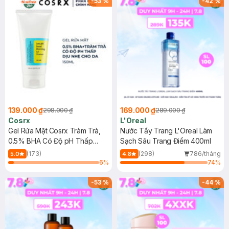
-
53
%
-
42
%
139.000 ₫
169.000 ₫
298.000 ₫
289.000 ₫
Cosrx
L'Oreal
Gel Rửa Mặt Cosrx Tràm Trà,
Nước Tẩy Trang L'Oreal Làm
0.5% BHA Có Độ pH Thấp
Sạch Sâu Trang Điểm 400ml
150ml
(173)
(298)
786/tháng
5.0
4.8
6
%
74
%
-
53
%
-
44
%