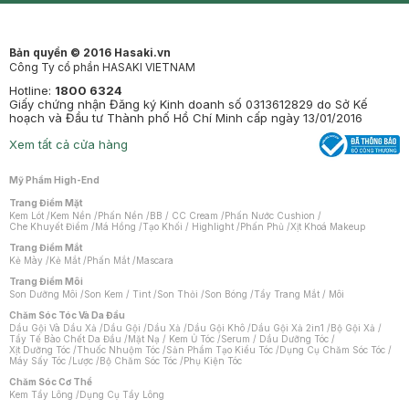
Bản quyền © 2016 Hasaki.vn
Công Ty cổ phần HASAKI VIETNAM
Hotline:
1800 6324
Giấy chứng nhận Đăng ký Kinh doanh số 0313612829 do Sở Kế
hoạch và Đầu tư Thành phố Hồ Chí Minh cấp ngày 13/01/2016
Xem tất cả cửa hàng
Mỹ Phẩm High-End
Trang Điểm Mặt
Kem Lót
/
Kem Nền
/
Phấn Nền
/
BB / CC Cream
/
Phấn Nước Cushion
/
Che Khuyết Điểm
/
Má Hồng
/
Tạo Khối / Highlight
/
Phấn Phủ
/
Xịt Khoá Makeup
Trang Điểm Mắt
Kẻ Mày
/
Kẻ Mắt
/
Phấn Mắt
/
Mascara
Trang Điểm Môi
Son Dưỡng Môi
/
Son Kem / Tint
/
Son Thỏi
/
Son Bóng
/
Tẩy Trang Mắt / Môi
Chăm Sóc Tóc Và Da Đầu
Dầu Gội Và Dầu Xả
/
Dầu Gội
/
Dầu Xả
/
Dầu Gội Khô
/
Dầu Gội Xả 2in1
/
Bộ Gội Xả
/
Tẩy Tế Bào Chết Da Đầu
/
Mặt Nạ / Kem Ủ Tóc
/
Serum / Dầu Dưỡng Tóc
/
Xịt Dưỡng Tóc
/
Thuốc Nhuộm Tóc
/
Sản Phẩm Tạo Kiểu Tóc
/
Dụng Cụ Chăm Sóc Tóc
/
Máy Sấy Tóc
/
Lược
/
Bộ Chăm Sóc Tóc
/
Phụ Kiện Tóc
Chăm Sóc Cơ Thể
Kem Tẩy Lông
/
Dụng Cụ Tẩy Lông