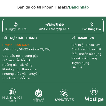
hạn)
Bạn đã có tài khoản Hasaki?
Đăng nhập
return
nowfree
price
HỖ TRỢ KHÁCH HÀNG
VỀ HASAKI.VN
Hotline:
1800 6324
Giới thiệu Hasaki.vn
(Miễn phí , 08-22h kể cả T7, CN)
Chính sách bảo mật
Điều khoản sử dụng
Các câu hỏi thường gặp
Hasaki cẩm nang
Gửi yêu cầu hỗ trợ
Tuyển dụng
Hướng dẫn đặt hàng
Liên hệ
Phương thức thanh toán
Phương thức vận chuyển
Chính sách đổi trả
Synctives
Clinic
Dermahair
Mastige