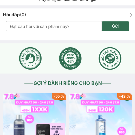
Hỏi đáp
(
0
)
Gửi
GỢI Ý DÀNH RIÊNG CHO BẠN
-
55
%
-
42
%