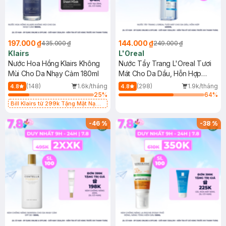
197.000 ₫
144.000 ₫
435.000 ₫
249.000 ₫
Klairs
L'Oreal
Nước Hoa Hồng Klairs Không
Nước Tẩy Trang L'Oreal Tươi
Mùi Cho Da Nhạy Cảm 180ml
Mát Cho Da Dầu, Hỗn Hợp
400ml
(148)
1.6k/tháng
(298)
1.9k/tháng
4.8
4.8
25
%
64
%
Bill Klairs từ 299k Tặng Mặt Nạ
Làm Dịu Da & Kiểm Soát Dầu Nhờn
25ml (SL Có Hạn)
-
46
%
-
38
%