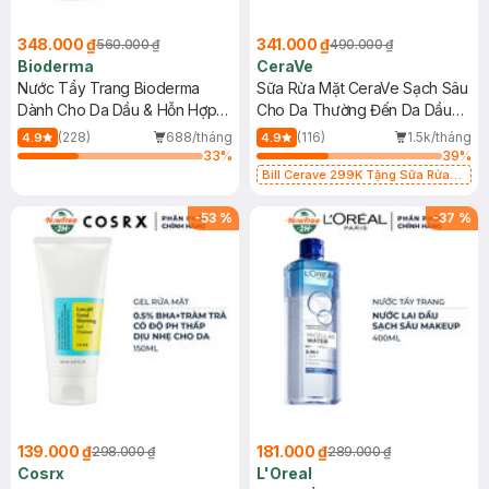
348.000 ₫
341.000 ₫
560.000 ₫
490.000 ₫
Bioderma
CeraVe
Nước Tẩy Trang Bioderma
Sữa Rửa Mặt CeraVe Sạch Sâu
Dành Cho Da Dầu & Hỗn Hợp
Cho Da Thường Đến Da Dầu
500ml
473ml
(228)
688/tháng
(116)
1.5k/tháng
4.9
4.9
33
%
39
%
Bill Cerave 299K Tặng Sữa Rửa
Mặt Cerave 30ml (SL có hạn)
-
53
%
-
37
%
139.000 ₫
181.000 ₫
298.000 ₫
289.000 ₫
Cosrx
L'Oreal