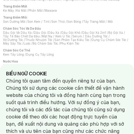
Trang Điểm Mắt
Kẻ Mày
/
Kẻ Mắt
/
Phấn Mắt
/
Mascara
Trang Điểm Môi
Son Dưỡng Môi
/
Son Kem / Tint
/
Son Thỏi
/
Son Bóng
/
Tẩy Trang Mắt / Môi
Chăm Sóc Tóc Và Da Đầu
Dầu Gội Và Dầu Xả
/
Dầu Gội
/
Dầu Xả
/
Dầu Gội Khô
/
Dầu Gội Xả 2in1
/
Bộ Gội Xả
/
Tẩy Tế Bào Chết Da Đầu
/
Mặt Nạ / Kem Ủ Tóc
/
Serum / Dầu Dưỡng Tóc
/
Xịt Dưỡng Tóc
/
Thuốc Nhuộm Tóc
/
Sản Phẩm Tạo Kiểu Tóc
/
Dụng Cụ Chăm Sóc Tóc
/
Máy Sấy Tóc
/
Lược
/
Bộ Chăm Sóc Tóc
/
Phụ Kiện Tóc
Chăm Sóc Cơ Thể
Kem Tẩy Lông
/
Dụng Cụ Tẩy Lông
Nước Hoa
Nước Hoa Nữ
/
Nước Hoa Nam
/
Nước Hoa Cao Cấp
/
Xịt Thơm Toàn Thân
/
Nước Hoa Vùng Kín
Notice about cookies usage
BIỂU NGỮ COOKIE
Chăm Sóc Cá Nhân
Chúng tôi quan tâm đến quyền riêng tư của bạn.
Chống Muỗi
/
Khẩu Trang
/
Máy Massage
/
Mặt Nạ Xông Hơi
/
Nước Rửa Tay
/
Sản Phẩm Chăm Sóc Khác
/
Bàn Chải Đánh Răng
/
Bàn Chải Điện
/
Chúng tôi sử dụng các cookie cần thiết để vận hành
Hỗ Trợ Trắng Răng
/
Kem Đánh Răng
/
Máy Tăm Nước
/
Nước Súc Miệng
/
Tăm / Chỉ Nha Khoa
/
Xịt Thơm Miệng
/
Dung Dịch Vệ Sinh
/
Dưỡng Vùng Kín
/
website của chúng tôi và đồng hành cùng bạn trong
Khăn Ướt Vệ Sinh Vùng Kín
/
Băng Vệ Sinh
/
Tampon
/
Bọt Cạo Râu
/
Dao Cạo Râu
/
Máy Cạo Râu
suốt quá trình điều hướng. Với sự đồng ý của bạn,
Vấn Đề Về Da
chúng tôi và các đối tác của chúng tôi cũng sử dụng
Da Dầu / Lỗ Chân Lông To
/
Da Khô / Mất Nước
/
Da Lão Hóa
/
Da Mụn
/
Da Nhạy Cảm / Kích Ứng
/
Da Xỉn Màu
/
Thâm / Nám / Tàn Nhang
/
cookie để theo dõi các hoạt động trực tuyến của
Quầng Thâm & Bọng Mắt
/
Sẹo
/
Viêm Da Cơ Địa
bạn, đề xuất nội dung và quảng cáo phù hợp với sở
Dụng Cụ / Phụ Kiện Chăm Sóc Da
Chat i
Bông Tẩy Trang
/
Khăn Lau Mặt Khô
/
Dụng Cụ / Máy Rửa Mặt
/
Máy Chăm Sóc Da
/
thích và ưu tiên của bạn cũng như các chức năng
Dụng Cụ Chăm Sóc Khác