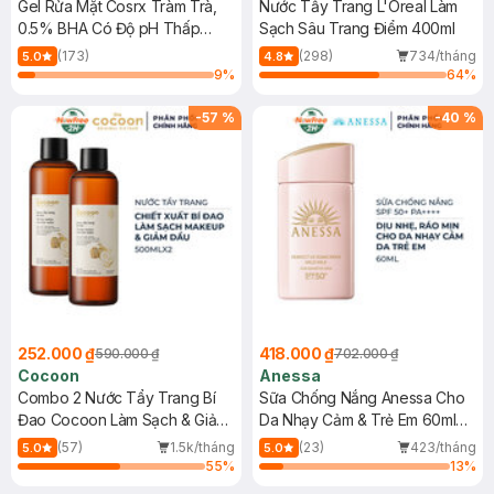
Gel Rửa Mặt Cosrx Tràm Trà,
Nước Tẩy Trang L'Oreal Làm
0.5% BHA Có Độ pH Thấp
Sạch Sâu Trang Điểm 400ml
150ml
(173)
(298)
734/tháng
5.0
4.8
9
%
64
%
-
57
%
-
40
%
252.000 ₫
418.000 ₫
590.000 ₫
702.000 ₫
Cocoon
Anessa
Combo 2 Nước Tẩy Trang Bí
Sữa Chống Nắng Anessa Cho
Đao Cocoon Làm Sạch & Giảm
Da Nhạy Cảm & Trẻ Em 60ml
Dầu 500ml
(Mới)
(57)
1.5k/tháng
(23)
423/tháng
5.0
5.0
55
%
13
%