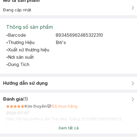
Mô tả sản phẩm
Đang cập nhật
Thông số sản phẩm
Barcode
893456962485322310
Thương Hiệu
Biti's
Xuất xứ thương hiệu
Nơi sản xuất
Dung Tích
Hướng dẫn sử dụng
Đánh giá
(
1
)
Kim Duyên
Đã mua hàng
2020-07-07
Giày Vải Nhựa Phun Bé Trai Bitis Trắng 32 DSB122900TRG32 ,
hàng rất ok tốt, giá hợp lý
Xem tất cả