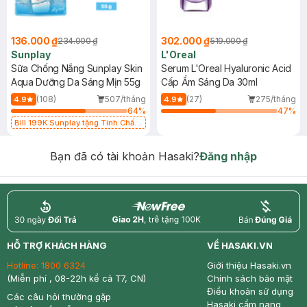
136.000 ₫
302.000 ₫
234.000 ₫
519.000 ₫
Sunplay
L'Oreal
Sữa Chống Nắng Sunplay Skin
Serum L'Oreal Hyaluronic Acid
Aqua Dưỡng Da Sáng Mịn 55g
Cấp Ẩm Sáng Da 30ml
(108)
507/tháng
(27)
275/tháng
4.9
4.9
64
%
47
%
Bill 199K Sunplay tặng Tinh Chất
Chống Nắng 7g trị giá 30K (SL có
hạn)
Bạn đã có tài khoản Hasaki?
Đăng nhập
return
nowfree
price
HỖ TRỢ KHÁCH HÀNG
VỀ HASAKI.VN
Hotline:
1800 6324
Giới thiệu Hasaki.vn
(Miễn phí , 08-22h kể cả T7, CN)
Chính sách bảo mật
Điều khoản sử dụng
Các câu hỏi thường gặp
Hasaki cẩm nang