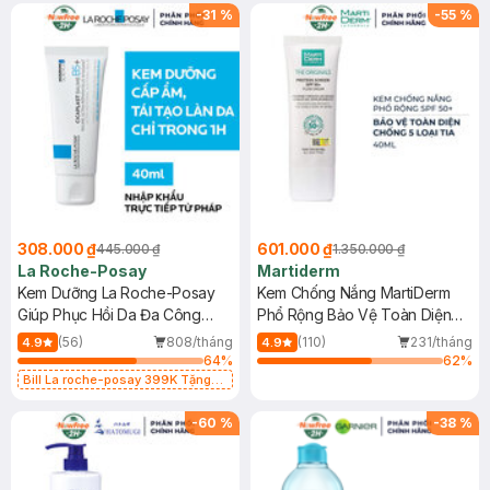
-
31
%
-
55
%
308.000 ₫
601.000 ₫
445.000 ₫
1.350.000 ₫
La Roche-Posay
Martiderm
Kem Dưỡng La Roche-Posay
Kem Chống Nắng MartiDerm
Giúp Phục Hồi Da Đa Công
Phổ Rộng Bảo Vệ Toàn Diện
Dụng 40ml
40ml
(56)
808/tháng
(110)
231/tháng
4.9
4.9
64
%
62
%
Bill La roche-posay 399K Tặng
Gel rửa mặt da dầu nhạy cảm 50ml
(SL có hạn)
-
60
%
-
38
%