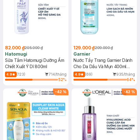
82.000 ₫
129.000 ₫
205.000 ₫
209.000 ₫
Hatomugi
Garnier
Sữa Tắm Hatomugi Dưỡng Ẩm
Nước Tẩy Trang Garnier Dành
Chiết Xuất Ý Dĩ 800ml
Cho Da Dầu Và Mụn 400ml
(Mới)
(123)
714/tháng
(69)
935/tháng
4.9
4.9
52
%
64
%
-
42
%
-
42
%