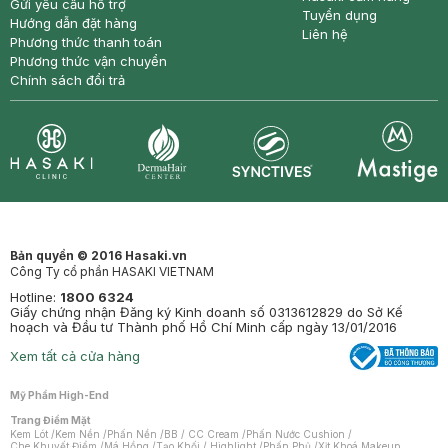
Gửi yêu cầu hỗ trợ
Tuyển dụng
Hướng dẫn đặt hàng
Liên hệ
Phương thức thanh toán
Phương thức vận chuyển
Chính sách đổi trả
Synctives
Clinic
Dermahair
Mastige
Bản quyền © 2016 Hasaki.vn
Công Ty cổ phần HASAKI VIETNAM
Hotline:
1800 6324
Giấy chứng nhận Đăng ký Kinh doanh số 0313612829 do Sở Kế
hoạch và Đầu tư Thành phố Hồ Chí Minh cấp ngày 13/01/2016
Xem tất cả cửa hàng
Mỹ Phẩm High-End
Trang Điểm Mặt
Kem Lót
/
Kem Nền
/
Phấn Nền
/
BB / CC Cream
/
Phấn Nước Cushion
/
Che Khuyết Điểm
/
Má Hồng
/
Tạo Khối / Highlight
/
Phấn Phủ
/
Xịt Khoá Makeup