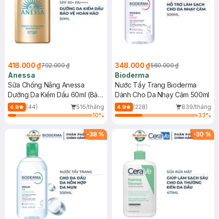
418.000 ₫
348.000 ₫
702.000 ₫
560.000 ₫
Anessa
Bioderma
Sữa Chống Nắng Anessa
Nước Tẩy Trang Bioderma
Dưỡng Da Kiềm Dầu 60ml (Bản
Dành Cho Da Nhạy Cảm 500ml
Mới)
(44)
516/tháng
(228)
839/tháng
4.9
4.9
10
%
33
%
-
38
%
-
30
%