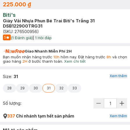
225.000 ₫
Biti's
Giày Vải Nhựa Phun Bé Trai Biti's Trắng 31
DSB122900TRG31
(SKU:
276500956
)
5
(
1
Đánh giá)
|
1
Hỏi đáp
Start Icon
Giao Nhanh Miễn Phí 2H
Bạn muốn nhận hàng trước
10h
hôm nay. Đặt hàng trước
8h
và chọn
giao hàng
2H
ở bước thanh toán.
Xem chi tiết
Xem thêm
Size
:
31
28
29
30
31
32
33
Số lượng:
337
Chi nhánh tạm hết sản phẩm
Xem thêm