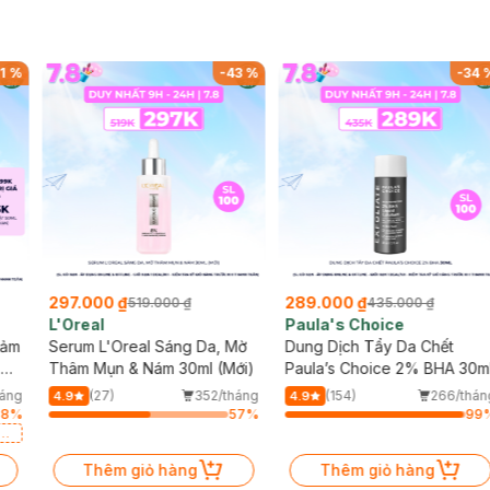
1
%
-
43
%
-
34
297.000 ₫
289.000 ₫
519.000 ₫
435.000 ₫
L'Oreal
Paula's Choice
iảm
Serum L'Oreal Sáng Da, Mờ
Dung Dịch Tẩy Da Chết
 Da
Thâm Mụn & Nám 30ml (Mới)
Paula’s Choice 2% BHA 30m
háng
(27)
352/tháng
(154)
266/thán
4.9
4.9
68
%
57
%
99
g
Thêm giỏ hàng
Thêm giỏ hàng