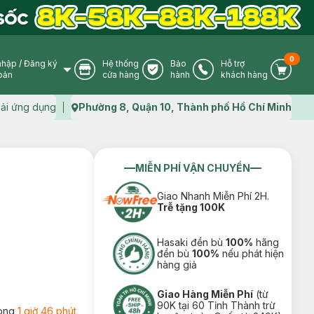
0
nhập
/
Đăng ký
Hệ thống
Bảo
Hỗ trợ
User Icon
Store Icon
Warranty Icon
Phone Icon
Cart I
oản
cửa hàng
hành
khách hàng
ải ứng dụng
Phường 8, Quận 10, Thành phố Hồ Chí Minh
Map icon
MIỄN PHÍ VẬN CHUYỂN
Giao Nhanh Miễn Phí 2H.
Trễ tặng 100K
Hasaki đền bù
100%
hãng
đền bù
100%
nếu phát hiện
hàng giả
Giao Hàng Miễn Phí
(từ
90K tại 60 Tỉnh Thành trừ
rong
1 giờ 46 phút