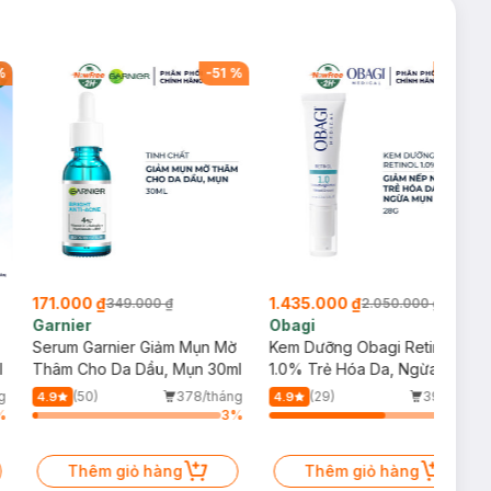
%
-
51
%
-
30
%
171.000 ₫
1.435.000 ₫
349.000 ₫
2.050.000 ₫
Garnier
Obagi
Serum Garnier Giảm Mụn Mờ
Kem Dưỡng Obagi Retinol
l
Thâm Cho Da Dầu, Mụn 30ml
1.0% Trẻ Hóa Da, Ngừa Mụn
28g
g
(50)
378/tháng
(29)
39/tháng
4.9
4.9
%
3
%
64
%
Thêm giỏ hàng
Thêm giỏ hàng