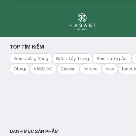
Clinic
TOP TÌM KIẾM
Kem Chống Nắng
Nước Tẩy Trang
Kem Dưỡng Ẩm
Obagi
VASELINE
Carslan
cerave
olay
toner k
DANH MỤC SẢN PHẨM