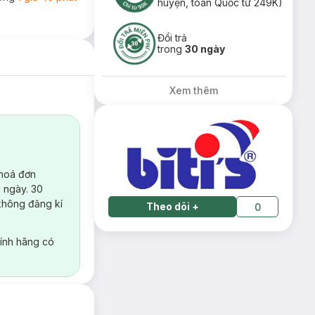
huyện, toàn Quốc từ 249K)
Đổi trả
trong
30 ngày
Xem thêm
 hoá đơn
 ngày. 30
không đăng kí
Theo dõi
+
0
ính hãng có