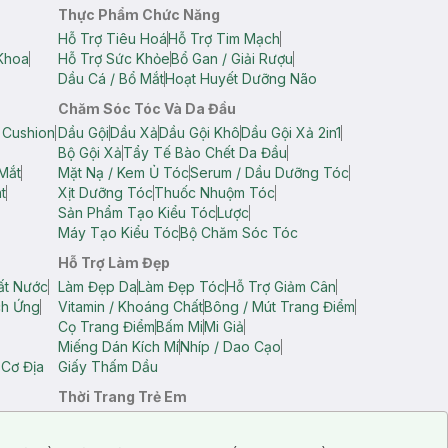
Thực Phẩm Chức Năng
Hỗ Trợ Tiêu Hoá
Hỗ Trợ Tim Mạch
Khoa
Hỗ Trợ Sức Khỏe
Bổ Gan / Giải Rượu
Dầu Cá / Bổ Mắt
Hoạt Huyết Dưỡng Não
Chăm Sóc Tóc Và Da Đầu
 Cushion
Dầu Gội
Dầu Xả
Dầu Gội Khô
Dầu Gội Xả 2in1
Bộ Gội Xả
Tẩy Tế Bào Chết Da Đầu
Mắt
Mặt Nạ / Kem Ủ Tóc
Serum / Dầu Dưỡng Tóc
t
Xịt Dưỡng Tóc
Thuốc Nhuộm Tóc
Sản Phẩm Tạo Kiểu Tóc
Lược
Máy Tạo Kiểu Tóc
Bộ Chăm Sóc Tóc
Hỗ Trợ Làm Đẹp
ất Nước
Làm Đẹp Da
Làm Đẹp Tóc
Hỗ Trợ Giảm Cân
ch Ứng
Vitamin / Khoáng Chất
Bông / Mút Trang Điểm
Cọ Trang Điểm
Bấm Mi
Mi Giả
Miếng Dán Kích Mí
Nhíp / Dao Cạo
 Cơ Địa
Giấy Thấm Dầu
Thời Trang Trẻ Em
op Nam
Áo Dây Trẻ Em
Áo Thun Trẻ Em
Áo Sát Nách Trẻ Em
Quần Short Trẻ Em