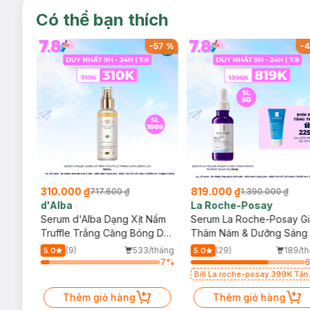
Có thể bạn thích
-
17
%
-
57
%
-
4
310.000 ₫
819.000 ₫
717.600 ₫
1.390.000 ₫
d'Alba
La Roche-Posay
rắng
Serum d'Alba Dạng Xịt Nấm
Serum La Roche-Posay G
Truffle Trắng Căng Bóng Da
Thâm Nám & Dưỡng Sáng
100ml
30ml
/tháng
(9)
533/tháng
(29)
189/t
5.0
5.0
64
%
7
%
t trị
Bill La roche-posay 399K Tặn
Gel rửa mặt da dầu nhạy cảm
Thêm giỏ hàng
50ml (SL có hạn)
Thêm giỏ hàng