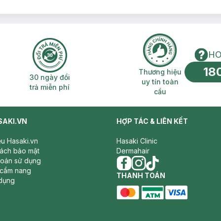
HO
18
n phí 2H
30 ngày đổi trả miễn phí
Thương hiệu uy 
Thương hiệu
30 ngày đổi
uy tín toàn
trả miễn phí
cầu
SAKI.VN
HỢP TÁC & LIÊN KẾT
iệu Hasaki.vn
Hasaki Clinic
sách bảo mật
Dermahair
hoản sử dụng
 cẩm nang
facebook
THANH TOÁN
instagram
tiktok
dụng
master card
ATM card
visa card