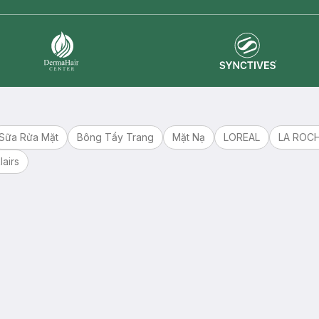
Synctives
Dermahair
Sữa Rửa Mặt
Bông Tẩy Trang
Mặt Nạ
LOREAL
LA ROC
lairs