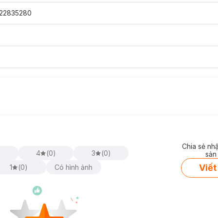
22835280
Chia sẻ nh
)
4
(
0
)
3
(
0
)
sản
Viết
1
(
0
)
Có hình ảnh