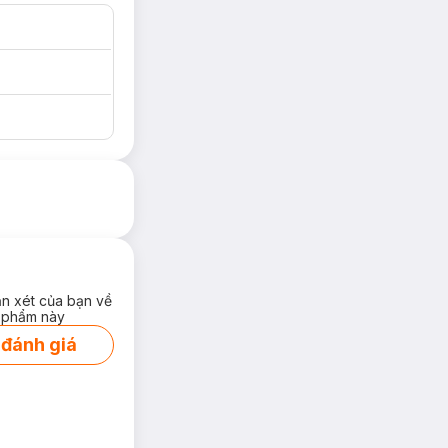
ận xét của bạn về
 phẩm này
 đánh giá