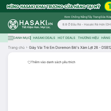
Kem Chống Nắng
Tẩy Trang
Sữa Rửa
Logo
DANH MỤC
HASAKI DEALS
HOT DEALS
THƯƠNG HIỆU
HÀNG 
Hamburger icon
Trang chủ
Giày Vải Trẻ Em Doremon Biti's Xám Lợt 28 - DS
Thêm vào danh sách yêu thích