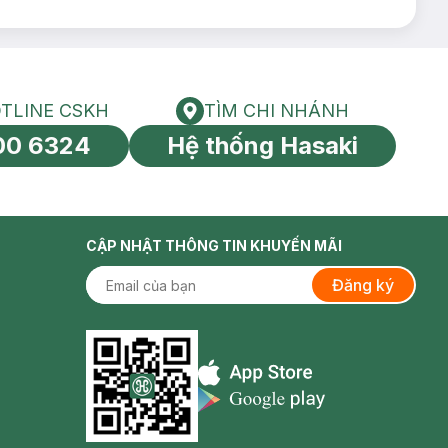
TLINE CSKH
TÌM CHI NHÁNH
HOTLINE CSKH
Tìm chi nhánh
00 6324
Hệ thống Hasaki
tín toàn cầu
CẬP NHẬT THÔNG TIN KHUYẾN MÃI
Đăng ký
Appstore icon
Goolge Play icon