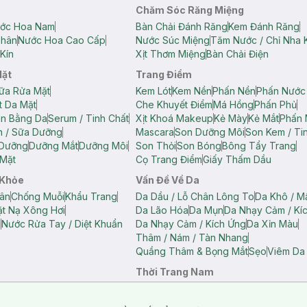
Chăm Sóc Răng Miệng
ớc Hoa Nam
Bàn Chải Đánh Răng
Kem Đánh Răng
Thân
Nước Hoa Cao Cấp
Nước Súc Miệng
Tăm Nước / Chỉ Nha 
Kín
Xịt Thơm Miệng
Bàn Chải Điện
Mặt
Trang Điểm
ữa Rửa Mặt
Kem Lót
Kem Nền
Phấn Nền
Phấn Nước
t Da Mặt
Che Khuyết Điểm
Má Hồng
Phấn Phủ
ân Bằng Da
Serum / Tinh Chất
Xịt Khoá Makeup
Kẻ Mày
Kẻ Mắt
Phấn 
n / Sữa Dưỡng
Mascara
Son Dưỡng Môi
Son Kem / Tin
 Dưỡng
Dưỡng Mắt
Dưỡng Môi
Son Thỏi
Son Bóng
Bông Tẩy Trang
Mặt
Cọ Trang Điểm
Giấy Thấm Dầu
 Khỏe
Vấn Đề Về Da
ân
Chống Muỗi
Khẩu Trang
Da Dầu / Lỗ Chân Lông To
Da Khô / M
t Nạ Xông Hơi
Da Lão Hóa
Da Mụn
Da Nhạy Cảm / Kí
g
Nước Rửa Tay / Diệt Khuẩn
Da Nhạy Cảm / Kích Ứng
Da Xỉn Màu
Thâm / Nám / Tàn Nhang
Quầng Thâm & Bọng Mắt
Sẹo
Viêm Da
Thời Trang Nam
ữ
Áo Hai Dây Nữ
Áo Polo Nữ
Áo Polo Nam
Áo Thun Nam
Áo Tank T
Tank Top Nữ
Quần Dài Nữ
Quần Lót Nam
Quần Short Nam