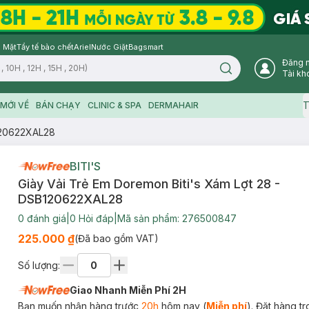
 Mặt
Tẩy tế bào chết
Ariel
Nước Giặt
Bagsmart
Đăng 
Search icon
Tài kh
T
MỚI VỀ
BÁN CHẠY
CLINIC & SPA
DERMAHAIR
B120622XAL28
BITI'S
Giày Vải Trẻ Em Doremon Biti's Xám Lợt 28 -
DSB120622XAL28
0
đánh giá
|
0
Hỏi đáp
|
Mã sản phẩm:
276500847
225.000 ₫
(Đã bao gồm VAT)
Số lượng:
Giao Nhanh Miễn Phí 2H
Bạn muốn nhận hàng trước
20h
hôm nay (
Miễn phí
). Đặt hàng t