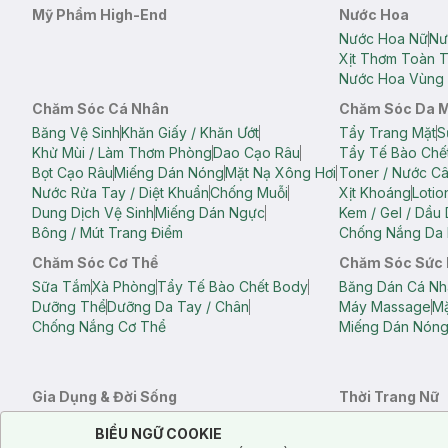
Mỹ Phẩm High-End
Nước Hoa
Nước Hoa Nữ
Nư
Xịt Thơm Toàn 
Nước Hoa Vùng 
Chăm Sóc Cá Nhân
Chăm Sóc Da 
Băng Vệ Sinh
Khăn Giấy / Khăn Ướt
Tẩy Trang Mặt
S
Khử Mùi / Làm Thơm Phòng
Dao Cạo Râu
Tẩy Tế Bào Chế
Bọt Cạo Râu
Miếng Dán Nóng
Mặt Nạ Xông Hơi
Toner / Nước C
Nước Rửa Tay / Diệt Khuẩn
Chống Muỗi
Xịt Khoáng
Lotio
Dung Dịch Vệ Sinh
Miếng Dán Ngực
Kem / Gel / Dầu
Bông / Mút Trang Điểm
Chống Nắng Da 
Chăm Sóc Cơ Thể
Chăm Sóc Sức
Sữa Tắm
Xà Phòng
Tẩy Tế Bào Chết Body
Băng Dán Cá Nh
Dưỡng Thể
Dưỡng Da Tay / Chân
Máy Massage
Mặ
Chống Nắng Cơ Thể
Miếng Dán Nón
Gia Dụng & Đời Sống
Thời Trang Nữ
Khăn Tắm
Bông Tắm / Phụ Kiện Tắm
Áo Crop Top N
Notice about cookies usage
Cookie Consent
BIỂU NGỮ COOKIE
Phụ Kiện Điện Thoại
Quạt Cầm Tay / Quạt Mini
Áo Thun Nữ
Áo 