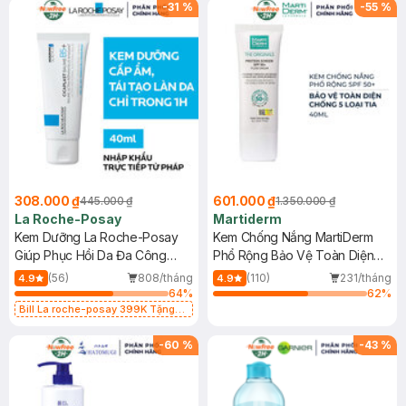
-
31
%
-
55
%
308.000 ₫
601.000 ₫
445.000 ₫
1.350.000 ₫
La Roche-Posay
Martiderm
Kem Dưỡng La Roche-Posay
Kem Chống Nắng MartiDerm
Giúp Phục Hồi Da Đa Công
Phổ Rộng Bảo Vệ Toàn Diện
Dụng 40ml
40ml
(56)
808/tháng
(110)
231/tháng
4.9
4.9
64
%
62
%
Bill La roche-posay 399K Tặng
Gel rửa mặt da dầu nhạy cảm 50ml
(SL có hạn)
-
60
%
-
43
%