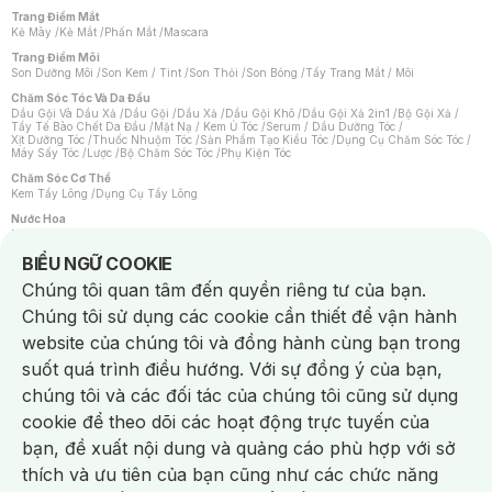
Trang Điểm Mắt
Kẻ Mày
/
Kẻ Mắt
/
Phấn Mắt
/
Mascara
Trang Điểm Môi
Son Dưỡng Môi
/
Son Kem / Tint
/
Son Thỏi
/
Son Bóng
/
Tẩy Trang Mắt / Môi
Chăm Sóc Tóc Và Da Đầu
Dầu Gội Và Dầu Xả
/
Dầu Gội
/
Dầu Xả
/
Dầu Gội Khô
/
Dầu Gội Xả 2in1
/
Bộ Gội Xả
/
Tẩy Tế Bào Chết Da Đầu
/
Mặt Nạ / Kem Ủ Tóc
/
Serum / Dầu Dưỡng Tóc
/
Xịt Dưỡng Tóc
/
Thuốc Nhuộm Tóc
/
Sản Phẩm Tạo Kiểu Tóc
/
Dụng Cụ Chăm Sóc Tóc
/
Máy Sấy Tóc
/
Lược
/
Bộ Chăm Sóc Tóc
/
Phụ Kiện Tóc
Chăm Sóc Cơ Thể
Kem Tẩy Lông
/
Dụng Cụ Tẩy Lông
Nước Hoa
Nước Hoa Nữ
/
Nước Hoa Nam
/
Nước Hoa Cao Cấp
/
Xịt Thơm Toàn Thân
/
Nước Hoa Vùng Kín
Notice about cookies usage
BIỂU NGỮ COOKIE
Chăm Sóc Cá Nhân
Chúng tôi quan tâm đến quyền riêng tư của bạn.
Chống Muỗi
/
Khẩu Trang
/
Máy Massage
/
Mặt Nạ Xông Hơi
/
Nước Rửa Tay
/
Sản Phẩm Chăm Sóc Khác
/
Bàn Chải Đánh Răng
/
Bàn Chải Điện
/
Chúng tôi sử dụng các cookie cần thiết để vận hành
Hỗ Trợ Trắng Răng
/
Kem Đánh Răng
/
Máy Tăm Nước
/
Nước Súc Miệng
/
Tăm / Chỉ Nha Khoa
/
Xịt Thơm Miệng
/
Dung Dịch Vệ Sinh
/
Dưỡng Vùng Kín
/
website của chúng tôi và đồng hành cùng bạn trong
Khăn Ướt Vệ Sinh Vùng Kín
/
Băng Vệ Sinh
/
Tampon
/
Bọt Cạo Râu
/
Dao Cạo Râu
/
Máy Cạo Râu
suốt quá trình điều hướng. Với sự đồng ý của bạn,
Vấn Đề Về Da
chúng tôi và các đối tác của chúng tôi cũng sử dụng
Da Dầu / Lỗ Chân Lông To
/
Da Khô / Mất Nước
/
Da Lão Hóa
/
Da Mụn
/
Da Nhạy Cảm / Kích Ứng
/
Da Xỉn Màu
/
Thâm / Nám / Tàn Nhang
/
cookie để theo dõi các hoạt động trực tuyến của
Quầng Thâm & Bọng Mắt
/
Sẹo
/
Viêm Da Cơ Địa
bạn, đề xuất nội dung và quảng cáo phù hợp với sở
Dụng Cụ / Phụ Kiện Chăm Sóc Da
Chat i
Bông Tẩy Trang
/
Khăn Lau Mặt Khô
/
Dụng Cụ / Máy Rửa Mặt
/
Máy Chăm Sóc Da
/
thích và ưu tiên của bạn cũng như các chức năng
Dụng Cụ Chăm Sóc Khác