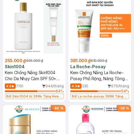
255.000 ₫
381.000 ₫
495.000 ₫
610.000 ₫
Skin1004
La Roche-Posay
Kem Chống Nắng Skin1004
Kem Chống Nắng La Roche-
Cho Da Nhạy Cảm SPF 50+
Posay Phổ Rộng, Nâng Tông
50ml
Kiềm Dầu 50ml
(119)
944/tháng
(28)
676/tháng
4.8
4.9
64
%
54
%
Bill Skin1004 từ 399k Tặng Kem
Bill La roche-posay 399K Tặng
Chống Nắng Cho Da Nhạy Cảm
Gel rửa mặt da dầu nhạy cảm 50ml
SPF 50+ 20ml (SL Có Hạn)
(SL có hạn)
-
40
%
-
38
%