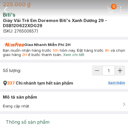
225.000 ₫
0
Dots
Cart Icon
Biti's
Back Icon
Giày Vải Trẻ Em Doremon Biti's Xanh Dương 29 -
DSB120622XDG29
(SKU:
276500857
)
Giao Nhanh Miễn Phí 2H
Bạn muốn nhận hàng trước
10h
hôm nay. Đặt hàng trước
8h
và chọn
giao hàng
2H
ở bước thanh toán.
Xem chi tiết
Số lượng:
337
Chi nhánh tạm hết sản phẩm
Xem thêm
Mô tả sản phẩm
Đang cập nhật
Thông số sản phẩm