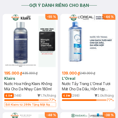
GỢI Ý DÀNH RIÊNG CHO BẠN
-
55
%
-
44
%
195.000 ₫
139.000 ₫
435.000 ₫
249.000 ₫
Klairs
L'Oreal
Nước Hoa Hồng Klairs Không
Nước Tẩy Trang L'Oreal Tươi
Mùi Cho Da Nhạy Cảm 180ml
Mát Cho Da Dầu, Hỗn Hợp
400ml
(148)
1.7k/tháng
(298)
2.0k/tháng
4.8
4.8
77
%
77
%
Bill Klairs từ 299k Tặng Mặt Nạ
Làm Dịu Da & Kiểm Soát Dầu Nhờn
25ml (SL Có Hạn)
-
48
%
-
38
%