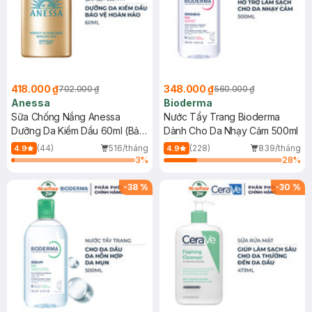
418.000 ₫
348.000 ₫
702.000 ₫
560.000 ₫
Anessa
Bioderma
Sữa Chống Nắng Anessa
Nước Tẩy Trang Bioderma
Dưỡng Da Kiềm Dầu 60ml (Bản
Dành Cho Da Nhạy Cảm 500ml
Mới)
(44)
516/tháng
(228)
839/tháng
4.9
4.9
3
%
28
%
-
38
%
-
30
%