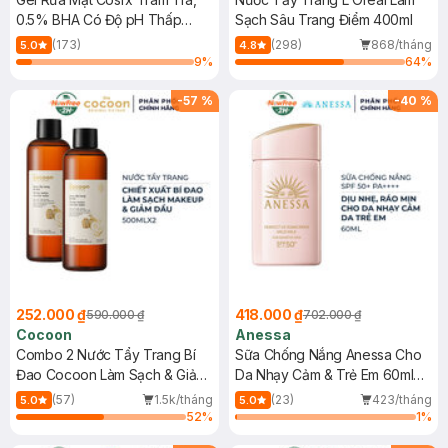
0.5% BHA Có Độ pH Thấp
Sạch Sâu Trang Điểm 400ml
150ml
(173)
(298)
868/tháng
5.0
4.8
9
%
64
%
-
57
%
-
40
%
252.000 ₫
418.000 ₫
590.000 ₫
702.000 ₫
Cocoon
Anessa
Combo 2 Nước Tẩy Trang Bí
Sữa Chống Nắng Anessa Cho
Đao Cocoon Làm Sạch & Giảm
Da Nhạy Cảm & Trẻ Em 60ml
Dầu 500ml
(Mới)
(57)
1.5k/tháng
(23)
423/tháng
5.0
5.0
52
%
1
%