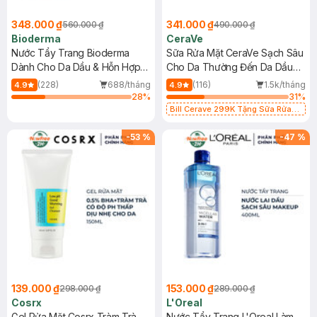
348.000 ₫
341.000 ₫
560.000 ₫
490.000 ₫
Bioderma
CeraVe
Nước Tẩy Trang Bioderma
Sữa Rửa Mặt CeraVe Sạch Sâu
Dành Cho Da Dầu & Hỗn Hợp
Cho Da Thường Đến Da Dầu
500ml
473ml
(228)
688/tháng
(116)
1.5k/tháng
4.9
4.9
28
%
31
%
Bill Cerave 299K Tặng Sữa Rửa
Mặt Cerave 30ml (SL có hạn)
-
53
%
-
47
%
139.000 ₫
153.000 ₫
298.000 ₫
289.000 ₫
Cosrx
L'Oreal
Gel Rửa Mặt Cosrx Tràm Trà,
Nước Tẩy Trang L'Oreal Làm