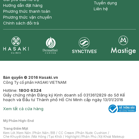
Tuyển dụng
Hướng dẫn đặt hàng
Liên hệ
Phương thức thanh toán
Phương thức vận chuyển
Chính sách đổi trả
Synctives
Clinic
Dermahair
Mastige
Bản quyền © 2016 Hasaki.vn
Công Ty cổ phần HASAKI VIETNAM
Hotline:
1800 6324
Giấy chứng nhận Đăng ký Kinh doanh số 0313612829 do Sở Kế
hoạch và Đầu tư Thành phố Hồ Chí Minh cấp ngày 13/01/2016
Xem tất cả cửa hàng
Mỹ Phẩm High-End
Trang Điểm Mặt
Kem Lót
/
Kem Nền
/
Phấn Nền
/
BB / CC Cream
/
Phấn Nước Cushion
/
Che Khuyết Điểm
/
Má Hồng
/
Tạo Khối / Highlight
/
Phấn Phủ
/
Xịt Khoá Makeup