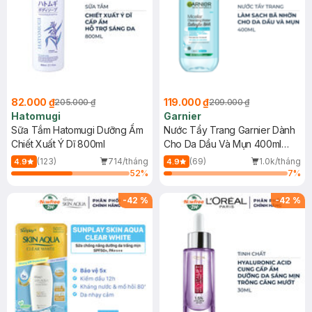
82.000 ₫
119.000 ₫
205.000 ₫
209.000 ₫
Hatomugi
Garnier
Sữa Tắm Hatomugi Dưỡng Ẩm
Nước Tẩy Trang Garnier Dành
Chiết Xuất Ý Dĩ 800ml
Cho Da Dầu Và Mụn 400ml
(Mới)
(123)
714/tháng
(69)
1.0k/tháng
4.9
4.9
52
%
7
%
-
42
%
-
42
%