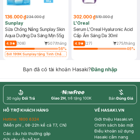
136.000 ₫
302.000 ₫
234.000 ₫
519.000 ₫
Sunplay
L'Oreal
Sữa Chống Nắng Sunplay Skin
Serum L'Oreal Hyaluronic Acid
Aqua Dưỡng Da Sáng Mịn 55g
Cấp Ẩm Sáng Da 30ml
(108)
507/tháng
(27)
275/tháng
4.9
4.9
56
%
46
%
Bill 199K Sunplay tặng Tinh Chất
Chống Nắng 7g trị giá 30K (SL có
hạn)
Bạn đã có tài khoản Hasaki?
Đăng nhập
return
nowfree
price
HỖ TRỢ KHÁCH HÀNG
VỀ HASAKI.VN
Hotline:
1800 6324
Giới thiệu Hasaki.vn
(Miễn phí , 08-22h kể cả T7, CN)
Chính sách bảo mật
Điều khoản sử dụng
Các câu hỏi thường gặp
Hasaki cẩm nang
Gửi yêu cầu hỗ trợ