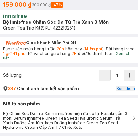
159.000 ₫
300.000 ₫
-
47
%
innisfree
Bộ innisfree Chăm Sóc Da Từ Trà Xanh 3 Món
Green Tea Trio Kit
(SKU:
422219251
)
Giao Nhanh Miễn Phí 2H
Bạn muốn nhận hàng trước
20h
hôm nay (
Miễn phí
). Đặt hàng trong
1 giờ 41 phút
tới và chọn giao hàng
2H
ở bước thanh toán.
Xem chi
tiết
Số lượng:
337
Chi nhánh tạm hết sản phẩm
Xem thêm
Mô tả sản phẩm
Bộ Chăm Sóc Da Trà Xanh innisfree hiện đã có tại Hasaki gồm 3
món: Serum innisfree Green Tea Seed Hyaluronic Serum Trà
Xanh Dưỡng Ẩm 10ml Kem Dưỡng innisfree Green Tea Seed
Hyaluronic Cream Cấp Ẩm Từ Chiết Xuất