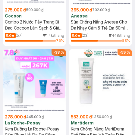
275.000 ₫
395.000 ₫
590.000 ₫
702.000 ₫
Cocoon
Anessa
Combo 2 Nước Tẩy Trang Bí
Sữa Chống Nắng Anessa Cho
Đao Cocoon Làm Sạch & Giảm
Da Nhạy Cảm & Trẻ Em 60ml
Dầu 500ml
(Mới)
(57)
1.4k/tháng
(23)
448/tháng
5.0
5.0
75
%
53
%
-
38
%
-
59
%
278.000 ₫
553.000 ₫
445.000 ₫
1.350.000 ₫
La Roche-Posay
Martiderm
Kem Dưỡng La Roche-Posay
Kem Chống Nắng MartiDerm
Giúp Phục Hồi Da Đa Công
Phổ Rộng Bảo Vệ Toàn Diện