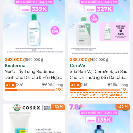
343.000 ₫
338.000 ₫
560.000 ₫
490.000 ₫
Bioderma
CeraVe
Nước Tẩy Trang Bioderma
Sữa Rửa Mặt CeraVe Sạch Sâu
Dành Cho Da Dầu & Hỗn Hợp
Cho Da Thường Đến Da Dầu
500ml
473ml
(228)
698/tháng
(116)
1.5k/tháng
4.9
4.9
25
%
35
%
Bill Cerave 299K Tặng Sữa Rửa
Mặt Cerave 30ml (SL có hạn)
-
53
%
-
42
%