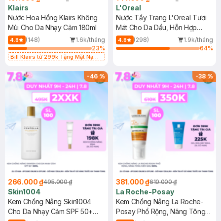
Klairs
L'Oreal
Nước Hoa Hồng Klairs Không
Nước Tẩy Trang L'Oreal Tươi
Mùi Cho Da Nhạy Cảm 180ml
Mát Cho Da Dầu, Hỗn Hợp
400ml
(148)
1.6k/tháng
(298)
1.9k/tháng
4.8
4.8
23
%
64
%
Bill Klairs từ 299k Tặng Mặt Nạ
Làm Dịu Da & Kiểm Soát Dầu Nhờn
25ml (SL Có Hạn)
-
46
%
-
38
%
266.000 ₫
381.000 ₫
495.000 ₫
610.000 ₫
Skin1004
La Roche-Posay
Kem Chống Nắng Skin1004
Kem Chống Nắng La Roche-
Cho Da Nhạy Cảm SPF 50+
Posay Phổ Rộng, Nâng Tông