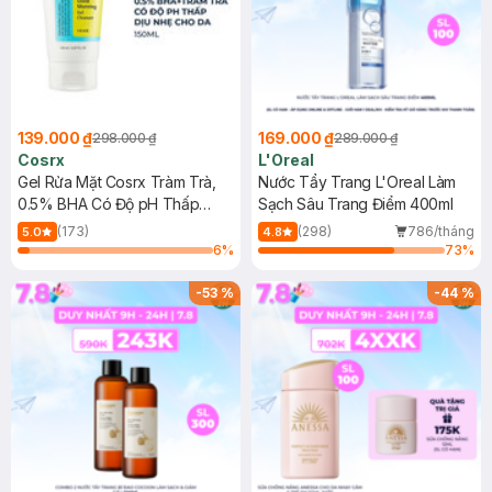
139.000 ₫
169.000 ₫
298.000 ₫
289.000 ₫
Cosrx
L'Oreal
Gel Rửa Mặt Cosrx Tràm Trà,
Nước Tẩy Trang L'Oreal Làm
0.5% BHA Có Độ pH Thấp
Sạch Sâu Trang Điểm 400ml
150ml
(173)
(298)
786/tháng
5.0
4.8
6
%
73
%
-
53
%
-
44
%