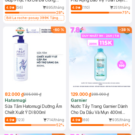
Dụng 40ml
40ml
(56)
895/tháng
(110)
251/tháng
4.9
4.9
28
%
75
%
Bill La roche-posay 399K Tặng
Gel rửa mặt da dầu nhạy cảm 50ml
(SL có hạn)
-
60
%
-
38
%
82.000 ₫
129.000 ₫
205.000 ₫
209.000 ₫
Hatomugi
Garnier
Sữa Tắm Hatomugi Dưỡng Ẩm
Nước Tẩy Trang Garnier Dành
Chiết Xuất Ý Dĩ 800ml
Cho Da Dầu Và Mụn 400ml
(Mới)
(123)
714/tháng
(69)
935/tháng
4.9
4.9
52
%
64
%