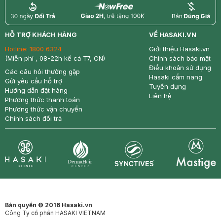
return
nowfree
price
HỖ TRỢ KHÁCH HÀNG
VỀ HASAKI.VN
Hotline:
1800 6324
Giới thiệu Hasaki.vn
(Miễn phí , 08-22h kể cả T7, CN)
Chính sách bảo mật
Điều khoản sử dụng
Các câu hỏi thường gặp
Hasaki cẩm nang
Gửi yêu cầu hỗ trợ
Tuyển dụng
Hướng dẫn đặt hàng
Liên hệ
Phương thức thanh toán
Phương thức vận chuyển
Chính sách đổi trả
Synctives
Clinic
Dermahair
Mastige
Bản quyền © 2016 Hasaki.vn
Công Ty cổ phần HASAKI VIETNAM