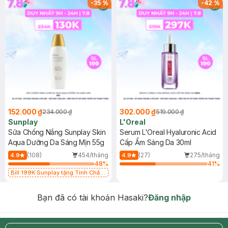
-
35
%
-
42
%
152.000 ₫
302.000 ₫
234.000 ₫
519.000 ₫
Sunplay
L'Oreal
Sữa Chống Nắng Sunplay Skin
Serum L'Oreal Hyaluronic Acid
Aqua Dưỡng Da Sáng Mịn 55g
Cấp Ẩm Sáng Da 30ml
(108)
454/tháng
(27)
275/tháng
4.9
4.9
48
%
41
%
Bill 199K Sunplay tặng Tinh Chất
Chống Nắng 7g trị giá 30K (SL có
hạn)
Bạn đã có tài khoản Hasaki?
Đăng nhập