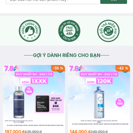
GỢI Ý DÀNH RIÊNG CHO BẠN
-
55
%
-
42
%
197.000 ₫
144.000 ₫
435.000 ₫
249.000 ₫