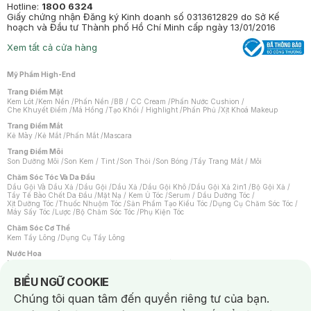
Hotline:
1800 6324
Giấy chứng nhận Đăng ký Kinh doanh số 0313612829 do Sở Kế
hoạch và Đầu tư Thành phố Hồ Chí Minh cấp ngày 13/01/2016
Xem tất cả cửa hàng
Mỹ Phẩm High-End
Trang Điểm Mặt
Kem Lót
/
Kem Nền
/
Phấn Nền
/
BB / CC Cream
/
Phấn Nước Cushion
/
Che Khuyết Điểm
/
Má Hồng
/
Tạo Khối / Highlight
/
Phấn Phủ
/
Xịt Khoá Makeup
Trang Điểm Mắt
Kẻ Mày
/
Kẻ Mắt
/
Phấn Mắt
/
Mascara
Trang Điểm Môi
Son Dưỡng Môi
/
Son Kem / Tint
/
Son Thỏi
/
Son Bóng
/
Tẩy Trang Mắt / Môi
Chăm Sóc Tóc Và Da Đầu
Dầu Gội Và Dầu Xả
/
Dầu Gội
/
Dầu Xả
/
Dầu Gội Khô
/
Dầu Gội Xả 2in1
/
Bộ Gội Xả
/
Tẩy Tế Bào Chết Da Đầu
/
Mặt Nạ / Kem Ủ Tóc
/
Serum / Dầu Dưỡng Tóc
/
Xịt Dưỡng Tóc
/
Thuốc Nhuộm Tóc
/
Sản Phẩm Tạo Kiểu Tóc
/
Dụng Cụ Chăm Sóc Tóc
/
Máy Sấy Tóc
/
Lược
/
Bộ Chăm Sóc Tóc
/
Phụ Kiện Tóc
Chăm Sóc Cơ Thể
Kem Tẩy Lông
/
Dụng Cụ Tẩy Lông
Nước Hoa
Nước Hoa Nữ
/
Nước Hoa Nam
/
Nước Hoa Cao Cấp
/
Xịt Thơm Toàn Thân
/
Nước Hoa Vùng Kín
Notice about cookies usage
BIỂU NGỮ COOKIE
Chăm Sóc Cá Nhân
Chúng tôi quan tâm đến quyền riêng tư của bạn.
Chống Muỗi
/
Khẩu Trang
/
Máy Massage
/
Mặt Nạ Xông Hơi
/
Nước Rửa Tay
/
Sản Phẩm Chăm Sóc Khác
/
Bàn Chải Đánh Răng
/
Bàn Chải Điện
/