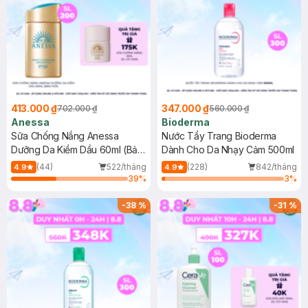
413.000 ₫
347.000 ₫
702.000 ₫
560.000 ₫
Anessa
Bioderma
Sữa Chống Nắng Anessa
Nước Tẩy Trang Bioderma
Dưỡng Da Kiềm Dầu 60ml (Bản
Dành Cho Da Nhạy Cảm 500ml
Mới)
(44)
522/tháng
(228)
842/tháng
4.9
4.9
39
%
3
%
-
38
%
-
31
%