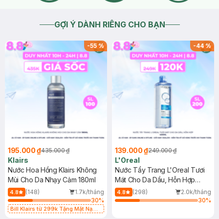
GỢI Ý DÀNH RIÊNG CHO BẠN
-
55
%
-
44
%
195.000 ₫
139.000 ₫
435.000 ₫
249.000 ₫
Klairs
L'Oreal
Nước Hoa Hồng Klairs Không
Nước Tẩy Trang L'Oreal Tươi
Mùi Cho Da Nhạy Cảm 180ml
Mát Cho Da Dầu, Hỗn Hợp
400ml
(148)
1.7k/tháng
(298)
2.0k/tháng
4.8
4.8
30
%
30
%
Bill Klairs từ 299k Tặng Mặt Nạ
Làm Dịu Da & Kiểm Soát Dầu Nhờn