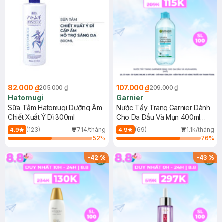
82.000 ₫
107.000 ₫
205.000 ₫
209.000 ₫
Hatomugi
Garnier
Sữa Tắm Hatomugi Dưỡng Ẩm
Nước Tẩy Trang Garnier Dành
Chiết Xuất Ý Dĩ 800ml
Cho Da Dầu Và Mụn 400ml
(Mới)
(123)
714/tháng
(69)
1.1k/tháng
4.9
4.9
52
%
76
%
-
42
%
-
43
%