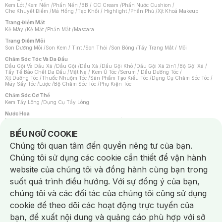
Kem Lót
/
Kem Nền
/
Phấn Nền
/
BB / CC Cream
/
Phấn Nước Cushion
/
Che Khuyết Điểm
/
Má Hồng
/
Tạo Khối / Highlight
/
Phấn Phủ
/
Xịt Khoá Makeup
Trang Điểm Mắt
Kẻ Mày
/
Kẻ Mắt
/
Phấn Mắt
/
Mascara
Trang Điểm Môi
Son Dưỡng Môi
/
Son Kem / Tint
/
Son Thỏi
/
Son Bóng
/
Tẩy Trang Mắt / Môi
Chăm Sóc Tóc Và Da Đầu
Dầu Gội Và Dầu Xả
/
Dầu Gội
/
Dầu Xả
/
Dầu Gội Khô
/
Dầu Gội Xả 2in1
/
Bộ Gội Xả
/
Tẩy Tế Bào Chết Da Đầu
/
Mặt Nạ / Kem Ủ Tóc
/
Serum / Dầu Dưỡng Tóc
/
Xịt Dưỡng Tóc
/
Thuốc Nhuộm Tóc
/
Sản Phẩm Tạo Kiểu Tóc
/
Dụng Cụ Chăm Sóc Tóc
/
Máy Sấy Tóc
/
Lược
/
Bộ Chăm Sóc Tóc
/
Phụ Kiện Tóc
Chăm Sóc Cơ Thể
Kem Tẩy Lông
/
Dụng Cụ Tẩy Lông
Nước Hoa
Nước Hoa Nữ
/
Nước Hoa Nam
/
Nước Hoa Cao Cấp
/
Xịt Thơm Toàn Thân
/
Nước Hoa Vùng Kín
Notice about cookies usage
BIỂU NGỮ COOKIE
Chăm Sóc Cá Nhân
Chúng tôi quan tâm đến quyền riêng tư của bạn.
Chống Muỗi
/
Khẩu Trang
/
Máy Massage
/
Mặt Nạ Xông Hơi
/
Nước Rửa Tay
/
Sản Phẩm Chăm Sóc Khác
/
Bàn Chải Đánh Răng
/
Bàn Chải Điện
/
Chúng tôi sử dụng các cookie cần thiết để vận hành
Hỗ Trợ Trắng Răng
/
Kem Đánh Răng
/
Máy Tăm Nước
/
Nước Súc Miệng
/
Tăm / Chỉ Nha Khoa
/
Xịt Thơm Miệng
/
Dung Dịch Vệ Sinh
/
Dưỡng Vùng Kín
/
website của chúng tôi và đồng hành cùng bạn trong
Khăn Ướt Vệ Sinh Vùng Kín
/
Băng Vệ Sinh
/
Tampon
/
Bọt Cạo Râu
/
Dao Cạo Râu
/
Máy Cạo Râu
suốt quá trình điều hướng. Với sự đồng ý của bạn,
Vấn Đề Về Da
chúng tôi và các đối tác của chúng tôi cũng sử dụng
Da Dầu / Lỗ Chân Lông To
/
Da Khô / Mất Nước
/
Da Lão Hóa
/
Da Mụn
/
Da Nhạy Cảm / Kích Ứng
/
Da Xỉn Màu
/
Thâm / Nám / Tàn Nhang
/
cookie để theo dõi các hoạt động trực tuyến của
Quầng Thâm & Bọng Mắt
/
Sẹo
/
Viêm Da Cơ Địa
bạn, đề xuất nội dung và quảng cáo phù hợp với sở
Dụng Cụ / Phụ Kiện Chăm Sóc Da