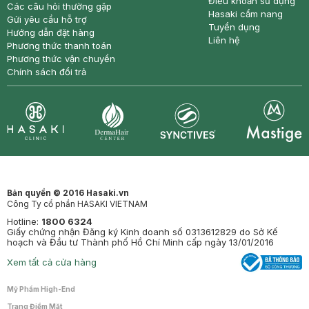
Điều khoản sử dụng
Các câu hỏi thường gặp
Hasaki cẩm nang
Gửi yêu cầu hỗ trợ
Tuyển dụng
Hướng dẫn đặt hàng
Liên hệ
Phương thức thanh toán
Phương thức vận chuyển
Chính sách đổi trả
Synctives
Clinic
Dermahair
Mastige
Bản quyền © 2016 Hasaki.vn
Công Ty cổ phần HASAKI VIETNAM
Hotline:
1800 6324
Giấy chứng nhận Đăng ký Kinh doanh số 0313612829 do Sở Kế
hoạch và Đầu tư Thành phố Hồ Chí Minh cấp ngày 13/01/2016
Xem tất cả cửa hàng
Mỹ Phẩm High-End
Trang Điểm Mặt