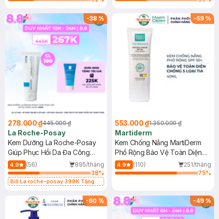
-
38
%
-
59
%
278.000 ₫
553.000 ₫
445.000 ₫
1.350.000 ₫
La Roche-Posay
Martiderm
Kem Dưỡng La Roche-Posay
Kem Chống Nắng MartiDerm
Giúp Phục Hồi Da Đa Công
Phổ Rộng Bảo Vệ Toàn Diện
Dụng 40ml
40ml
(56)
895/tháng
(110)
251/tháng
4.9
4.9
38
%
75
%
Bill La roche-posay 399K Tặng
Gel rửa mặt da dầu nhạy cảm 50ml
(SL có hạn)
-
60
%
-
49
%