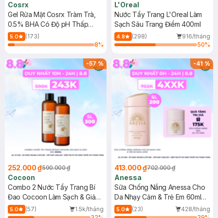
Cosrx
L'Oreal
Gel Rửa Mặt Cosrx Tràm Trà,
Nước Tẩy Trang L'Oreal Làm
0.5% BHA Có Độ pH Thấp
Sạch Sâu Trang Điểm 400ml
150ml
(173)
(298)
916/tháng
5.0
4.8
8
%
50
%
-
57
%
-
41
%
252.000 ₫
413.000 ₫
590.000 ₫
702.000 ₫
Cocoon
Anessa
Combo 2 Nước Tẩy Trang Bí
Sữa Chống Nắng Anessa Cho
Đao Cocoon Làm Sạch & Giảm
Da Nhạy Cảm & Trẻ Em 60ml
Dầu 500ml
(Mới)
(57)
1.5k/tháng
(23)
428/tháng
5.0
5.0
32
%
39
%