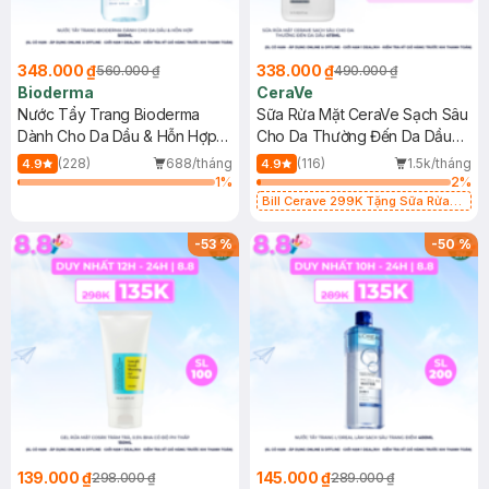
348.000 ₫
338.000 ₫
560.000 ₫
490.000 ₫
Bioderma
CeraVe
Nước Tẩy Trang Bioderma
Sữa Rửa Mặt CeraVe Sạch Sâu
Dành Cho Da Dầu & Hỗn Hợp
Cho Da Thường Đến Da Dầu
500ml
473ml
(228)
688/tháng
(116)
1.5k/tháng
4.9
4.9
1
%
2
%
Bill Cerave 299K Tặng Sữa Rửa
Mặt Cerave 30ml (SL có hạn)
-
53
%
-
50
%
139.000 ₫
145.000 ₫
298.000 ₫
289.000 ₫