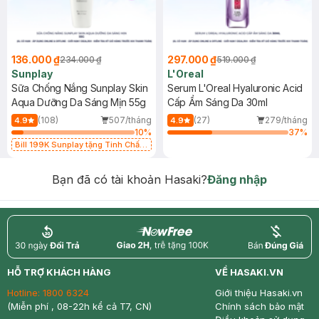
136.000 ₫
297.000 ₫
234.000 ₫
519.000 ₫
Sunplay
L'Oreal
Sữa Chống Nắng Sunplay Skin
Serum L'Oreal Hyaluronic Acid
Aqua Dưỡng Da Sáng Mịn 55g
Cấp Ẩm Sáng Da 30ml
(108)
507/tháng
(27)
279/tháng
4.9
4.9
10
%
37
%
Bill 199K Sunplay tặng Tinh Chất
Chống Nắng 7g trị giá 30K (SL có
hạn)
Bạn đã có tài khoản Hasaki?
Đăng nhập
return
nowfree
price
HỖ TRỢ KHÁCH HÀNG
VỀ HASAKI.VN
Hotline:
1800 6324
Giới thiệu Hasaki.vn
(Miễn phí , 08-22h kể cả T7, CN)
Chính sách bảo mật