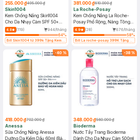
255.000 ₫
381.000 ₫
495.000 ₫
610.000 ₫
Skin1004
La Roche-Posay
Kem Chống Nắng Skin1004
Kem Chống Nắng La Roche-
Cho Da Nhạy Cảm SPF 50+
Posay Phổ Rộng, Nâng Tông
50ml
Kiềm Dầu 50ml
(119)
944/tháng
(28)
676/tháng
4.8
4.9
64
%
58
%
Bill Skin1004 từ 399k Tặng Kem
Bill La roche-posay 399K Tặng
Chống Nắng Cho Da Nhạy Cảm
Gel rửa mặt da dầu nhạy cảm 50ml
SPF 50+ 20ml (SL Có Hạn)
(SL có hạn)
-
40
%
-
38
%
418.000 ₫
348.000 ₫
702.000 ₫
560.000 ₫
Anessa
Bioderma
Sữa Chống Nắng Anessa
Nước Tẩy Trang Bioderma
Dưỡng Da Kiềm Dầu 60ml (Bản
Dành Cho Da Nhạy Cảm 500ml