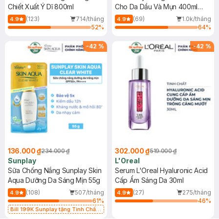
Chiết Xuất Ý Dĩ 800ml
Cho Da Dầu Và Mụn 400ml
(Mới)
(123)
714/tháng
(69)
1.0k/tháng
4.9
4.9
52
%
64
%
-
42
%
-
42
%
136.000 ₫
302.000 ₫
234.000 ₫
519.000 ₫
Sunplay
L'Oreal
Sữa Chống Nắng Sunplay Skin
Serum L'Oreal Hyaluronic Acid
Aqua Dưỡng Da Sáng Mịn 55g
Cấp Ẩm Sáng Da 30ml
(108)
507/tháng
(27)
275/tháng
4.9
4.9
61
%
46
%
Bill 199K Sunplay tặng Tinh Chất
Chống Nắng 7g trị giá 30K (SL có