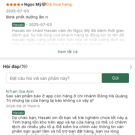
Ngọc Mỹ
Đã mua hàng
2025-07-03
Blink phết dưỡng ẩm n
-
2025-07-03
Hasaki
Hasaki xin chào! Hasaki cảm ơn Ngọc Mỹ đã dành thời gian
đánh giá. Sự hài lòng của khách hàng là động lực to lớn để
Hasaki ngày càng phát triển hơn nữa về chất lượng dịch vụ.
Cảm ơn bạn đã tin tưởng và mua sắm tại Hasaki!
Xem tất cả
Trần Tuyết Nhi
Đã mua hàng
2025-04-20
Hỏi đáp
(
19
)
Màu này xinh lắm lun mng oiiiii, mềm môi với fill đầy rãnh môi oke
lắm á. Màu này lên môi i chang màu môi lúc sốt á ửng ửng dễ
thưn lắm nhoaaaa
Gửi
-
2025-04-20
Hasaki
Hasaki xin chào! Hasaki cảm ơn Trần Tuyết Nhi đã dành thời
NTran Gia Anh
gian đánh giá. Sự hài lòng của khách hàng là động lực to lớn
Sao sản phẩm báo ở app còn hàng ở chi nhánh Đông Hà Quảng
để Hasaki ngày càng phát triển hơn nữa về chất lượng dịch
Trị nhưng tại cửa hàng lại bảo không có vậy ạ?
vụ. Cảm ơn bạn đã tin tưởng và mua sắm tại Hasaki!
2026-06-21
Thích
0
Hasaki
Dạ chào bạn, Hasaki xin lỗi bạn về trải nghiệm chưa tốt này ạ.
Tình trạng tồn kho trên app và tại cửa hàng có thể có chênh
lệch do nhiều yếu tố ạ. Để kiểm tra chính xác thông tin sản
phẩm bạn quan tâm và hỗ trợ bạn đặt hàng, bạn vui lòng