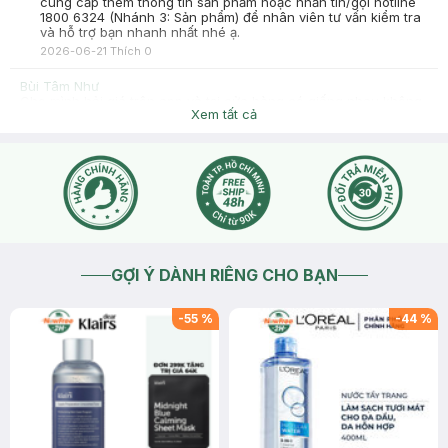
cung cấp thêm thông tin sản phẩm hoặc nhắn tin/gọi hotline
1800 6324 (Nhánh 3: Sản phẩm) để nhân viên tư vấn kiểm tra
và hỗ trợ bạn nhanh nhất nhé ạ.
2026-06-21
Thích
0
Bùi Tâm Như
Cho mình hỏi giá trên app và tại cửa hàng có giống nhau không
Xem tất cả
ạ?
2026-04-06
Thích
0
Hasaki
Chào bạn, giá sản phẩm tại các cửa hàng và trên website/
app hasaki.vn đều giống nhau. Nhưng giá sẽ có thể thay đổi
theo khung giờ nên bạn có thể check lại giá trước khi thanh
toán nhé
2026-04-07
Thích
0
GỢI Ý DÀNH RIÊNG CHO BẠN
-
55
%
-
44
%