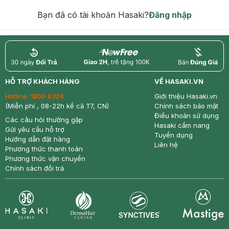
hạn)
Bạn đã có tài khoản Hasaki?
Đăng nhập
return
nowfree
price
HỖ TRỢ KHÁCH HÀNG
VỀ HASAKI.VN
Hotline:
1800 6324
Giới thiệu Hasaki.vn
(Miễn phí , 08-22h kể cả T7, CN)
Chính sách bảo mật
Điều khoản sử dụng
Các câu hỏi thường gặp
Hasaki cẩm nang
Gửi yêu cầu hỗ trợ
Tuyển dụng
Hướng dẫn đặt hàng
Liên hệ
Phương thức thanh toán
Phương thức vận chuyển
Chính sách đổi trả
Synctives
Clinic
Dermahair
Mastige