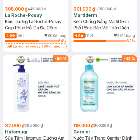
308.000 ₫
601.000 ₫
445.000 ₫
1.350.000 ₫
La Roche-Posay
Martiderm
Kem Dưỡng La Roche-Posay
Kem Chống Nắng MartiDerm
Giúp Phục Hồi Da Đa Công
Phổ Rộng Bảo Vệ Toàn Diện
Dụng 40ml
40ml
(56)
808/tháng
(110)
231/tháng
4.9
4.9
64
%
62
%
Bill La roche-posay 399K Tặng
Gel rửa mặt da dầu nhạy cảm 50ml
(SL có hạn)
-
60
%
-
43
%
82.000 ₫
119.000 ₫
205.000 ₫
209.000 ₫
Hatomugi
Garnier
Sữa Tắm Hatomugi Dưỡng Ẩm
Nước Tẩy Trang Garnier Dành