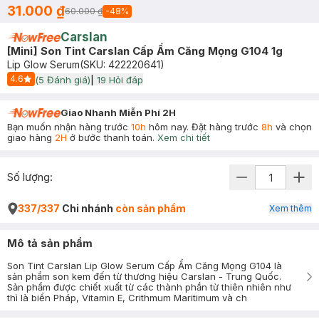
31.000 ₫
60.000 ₫
-
48
%
Carslan
[Mini] Son Tint Carslan Cấp Ẩm Căng Mọng G104 1g
Lip Glow Serum
(SKU:
422220641
)
4.6
(
5
Đánh giá)
|
19
Hỏi đáp
Start Icon
Giao Nhanh Miễn Phí 2H
Bạn muốn nhận hàng trước
10h
hôm nay. Đặt hàng trước
8h
và chọn
giao hàng
2H
ở bước thanh toán.
Xem chi tiết
Số lượng:
337/337
Chi nhánh
còn sản phẩm
Xem thêm
Mô tả sản phẩm
Son Tint Carslan Lip Glow Serum Cấp Ẩm Căng Mọng G104 là
sản phẩm son kem đến từ thương hiệu Carslan - Trung Quốc.
Sản phẩm được chiết xuất từ các thành phần từ thiên nhiên như
thì là biển Pháp, Vitamin E, Crithmum Maritimum và ch