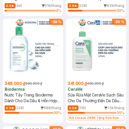
Mới)
(44)
516/tháng
(228)
839/tháng
4.9
4.9
4
%
30
%
-
38
%
-
30
%
348.000 ₫
341.000 ₫
560.000 ₫
490.000 ₫
Bioderma
CeraVe
Nước Tẩy Trang Bioderma
Sữa Rửa Mặt CeraVe Sạch Sâu
Dành Cho Da Dầu & Hỗn Hợp
Cho Da Thường Đến Da Dầu
500ml
473ml
(228)
688/tháng
(116)
1.5k/tháng
4.9
4.9
30
%
35
%
Bill Cerave 299K Tặng Sữa Rửa
Mặt Cerave 30ml (SL có hạn)