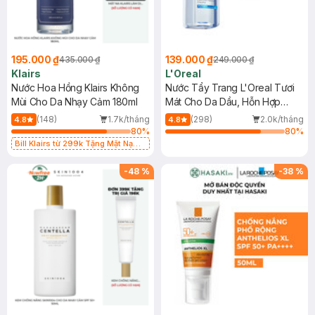
195.000 ₫
139.000 ₫
435.000 ₫
249.000 ₫
Klairs
L'Oreal
Nước Hoa Hồng Klairs Không
Nước Tẩy Trang L'Oreal Tươi
Mùi Cho Da Nhạy Cảm 180ml
Mát Cho Da Dầu, Hỗn Hợp
400ml
(148)
1.7k/tháng
(298)
2.0k/tháng
4.8
4.8
80
%
80
%
Bill Klairs từ 299k Tặng Mặt Nạ
Làm Dịu Da & Kiểm Soát Dầu Nhờn
25ml (SL Có Hạn)
-
48
%
-
38
%