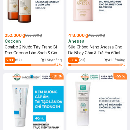
252.000 ₫
418.000 ₫
590.000 ₫
702.000 ₫
Cocoon
Anessa
Combo 2 Nước Tẩy Trang Bí
Sữa Chống Nắng Anessa Cho
Đao Cocoon Làm Sạch & Giảm
Da Nhạy Cảm & Trẻ Em 60ml
Dầu 500ml
(Mới)
(57)
1.5k/tháng
(23)
423/tháng
5.0
5.0
54
%
6
%
-
31
%
-
55
%