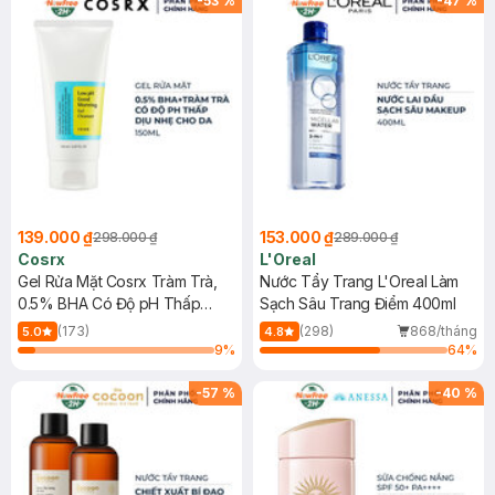
-
53
%
-
47
%
139.000 ₫
153.000 ₫
298.000 ₫
289.000 ₫
Cosrx
L'Oreal
Gel Rửa Mặt Cosrx Tràm Trà,
Nước Tẩy Trang L'Oreal Làm
0.5% BHA Có Độ pH Thấp
Sạch Sâu Trang Điểm 400ml
150ml
(173)
(298)
868/tháng
5.0
4.8
9
%
64
%
-
57
%
-
40
%