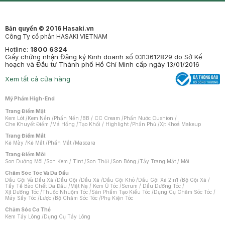
Bản quyền © 2016 Hasaki.vn
Công Ty cổ phần HASAKI VIETNAM
Hotline:
1800 6324
Giấy chứng nhận Đăng ký Kinh doanh số 0313612829 do Sở Kế
hoạch và Đầu tư Thành phố Hồ Chí Minh cấp ngày 13/01/2016
Xem tất cả cửa hàng
Mỹ Phẩm High-End
Trang Điểm Mặt
Kem Lót
/
Kem Nền
/
Phấn Nền
/
BB / CC Cream
/
Phấn Nước Cushion
/
Che Khuyết Điểm
/
Má Hồng
/
Tạo Khối / Highlight
/
Phấn Phủ
/
Xịt Khoá Makeup
Trang Điểm Mắt
Kẻ Mày
/
Kẻ Mắt
/
Phấn Mắt
/
Mascara
Trang Điểm Môi
Son Dưỡng Môi
/
Son Kem / Tint
/
Son Thỏi
/
Son Bóng
/
Tẩy Trang Mắt / Môi
Chăm Sóc Tóc Và Da Đầu
Dầu Gội Và Dầu Xả
/
Dầu Gội
/
Dầu Xả
/
Dầu Gội Khô
/
Dầu Gội Xả 2in1
/
Bộ Gội Xả
/
Tẩy Tế Bào Chết Da Đầu
/
Mặt Nạ / Kem Ủ Tóc
/
Serum / Dầu Dưỡng Tóc
/
Xịt Dưỡng Tóc
/
Thuốc Nhuộm Tóc
/
Sản Phẩm Tạo Kiểu Tóc
/
Dụng Cụ Chăm Sóc Tóc
/
Máy Sấy Tóc
/
Lược
/
Bộ Chăm Sóc Tóc
/
Phụ Kiện Tóc
Chăm Sóc Cơ Thể
Kem Tẩy Lông
/
Dụng Cụ Tẩy Lông