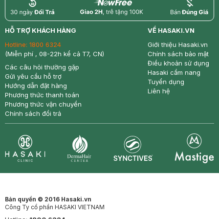
return
nowfree
price
HỖ TRỢ KHÁCH HÀNG
VỀ HASAKI.VN
Hotline:
1800 6324
Giới thiệu Hasaki.vn
(Miễn phí , 08-22h kể cả T7, CN)
Chính sách bảo mật
Điều khoản sử dụng
Các câu hỏi thường gặp
Hasaki cẩm nang
Gửi yêu cầu hỗ trợ
Tuyển dụng
Hướng dẫn đặt hàng
Liên hệ
Phương thức thanh toán
Phương thức vận chuyển
Chính sách đổi trả
Synctives
Clinic
Dermahair
Mastige
Bản quyền © 2016 Hasaki.vn
Công Ty cổ phần HASAKI VIETNAM