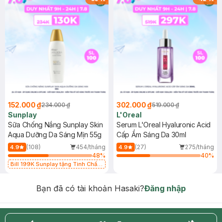
152.000 ₫
302.000 ₫
234.000 ₫
519.000 ₫
Sunplay
L'Oreal
Sữa Chống Nắng Sunplay Skin
Serum L'Oreal Hyaluronic Acid
Aqua Dưỡng Da Sáng Mịn 55g
Cấp Ẩm Sáng Da 30ml
(108)
454/tháng
(27)
275/tháng
4.9
4.9
48
%
40
%
Bill 199K Sunplay tặng Tinh Chất
Chống Nắng 7g trị giá 30K (SL có
hạn)
Bạn đã có tài khoản Hasaki?
Đăng nhập