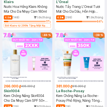
Klairs
L'Oreal
Nước Hoa Hồng Klairs Không
Nước Tẩy Trang L'Oreal Tươi
Mùi Cho Da Nhạy Cảm 180ml
Mát Cho Da Dầu, Hỗn Hợp
400ml
(148)
1.6k/tháng
(298)
1.9k/tháng
4.8
4.8
11
%
64
%
Bill Klairs từ 299k Tặng Mặt Nạ
Làm Dịu Da & Kiểm Soát Dầu Nhờn
25ml (SL Có Hạn)
-
46
%
-
38
%
266.000 ₫
381.000 ₫
495.000 ₫
610.000 ₫
Skin1004
La Roche-Posay
Kem Chống Nắng Skin1004
Kem Chống Nắng La Roche-
Cho Da Nhạy Cảm SPF 50+
Posay Phổ Rộng, Nâng Tông
50ml
Kiềm Dầu 50ml
(119)
905/tháng
(28)
676/tháng
4.8
4.9