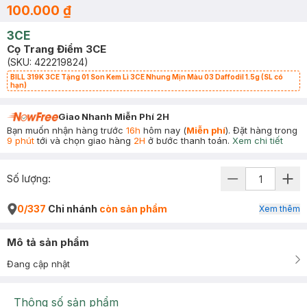
100.000 ₫
3CE
Cọ Trang Điểm 3CE
(SKU:
422219824
)
BILL 319K 3CE Tặng 01 Son Kem Lì 3CE Nhung Mịn Màu 03 Daffodil 1.5g (SL có
hạn)
Giao Nhanh Miễn Phí 2H
Bạn muốn nhận hàng trước
16h
hôm nay (
Miễn phí
). Đặt hàng trong
9 phút
tới và chọn giao hàng
2H
ở bước thanh toán.
Xem chi tiết
Số lượng:
0/337
Chi nhánh
còn sản phẩm
Xem thêm
Mô tả sản phẩm
Đang cập nhật
Thông số sản phẩm