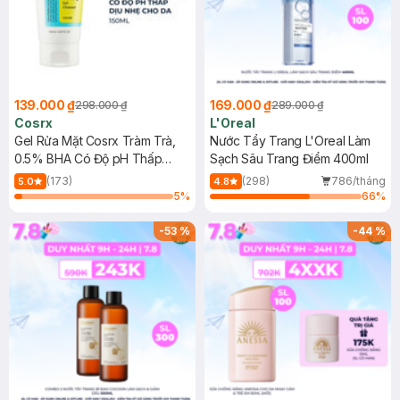
139.000 ₫
169.000 ₫
298.000 ₫
289.000 ₫
Cosrx
L'Oreal
Gel Rửa Mặt Cosrx Tràm Trà,
Nước Tẩy Trang L'Oreal Làm
0.5% BHA Có Độ pH Thấp
Sạch Sâu Trang Điểm 400ml
150ml
(173)
(298)
786/tháng
5.0
4.8
5
%
66
%
-
53
%
-
44
%