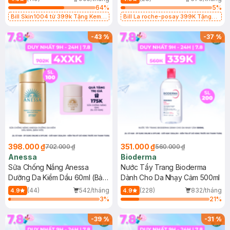
64
%
5
%
Bill Skin1004 từ 399k Tặng Kem
Bill La roche-posay 399K Tặng
Chống Nắng Cho Da Nhạy Cảm
Gel rửa mặt da dầu nhạy cảm 50ml
SPF 50+ 20ml (SL Có Hạn)
(SL có hạn)
-
43
%
-
37
%
398.000 ₫
351.000 ₫
702.000 ₫
560.000 ₫
Anessa
Bioderma
Sữa Chống Nắng Anessa
Nước Tẩy Trang Bioderma
Dưỡng Da Kiềm Dầu 60ml (Bản
Dành Cho Da Nhạy Cảm 500ml
Mới)
(44)
542/tháng
(228)
832/tháng
4.9
4.9
3
%
21
%
-
39
%
-
31
%