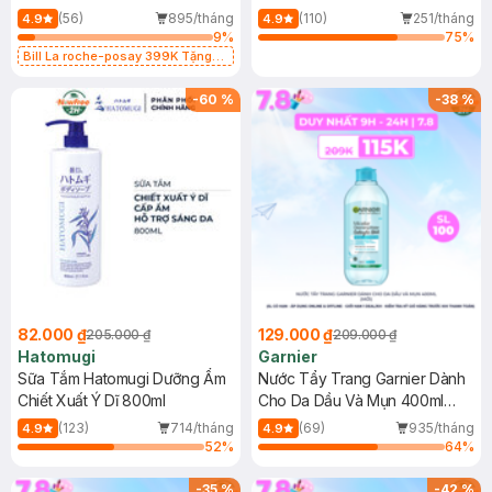
Dụng 40ml
40ml
(56)
895/tháng
(110)
251/tháng
4.9
4.9
9
%
75
%
Bill La roche-posay 399K Tặng
Gel rửa mặt da dầu nhạy cảm 50ml
(SL có hạn)
-
60
%
-
38
%
82.000 ₫
129.000 ₫
205.000 ₫
209.000 ₫
Hatomugi
Garnier
Sữa Tắm Hatomugi Dưỡng Ẩm
Nước Tẩy Trang Garnier Dành
Chiết Xuất Ý Dĩ 800ml
Cho Da Dầu Và Mụn 400ml
(Mới)
(123)
714/tháng
(69)
935/tháng
4.9
4.9
52
%
64
%
-
35
%
-
42
%