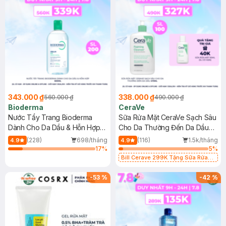
343.000 ₫
338.000 ₫
560.000 ₫
490.000 ₫
Bioderma
CeraVe
Nước Tẩy Trang Bioderma
Sữa Rửa Mặt CeraVe Sạch Sâu
Dành Cho Da Dầu & Hỗn Hợp
Cho Da Thường Đến Da Dầu
500ml
473ml
(228)
698/tháng
(116)
1.5k/tháng
4.9
4.9
17
%
5
%
Bill Cerave 299K Tặng Sữa Rửa
Mặt Cerave 30ml (SL có hạn)
-
53
%
-
42
%