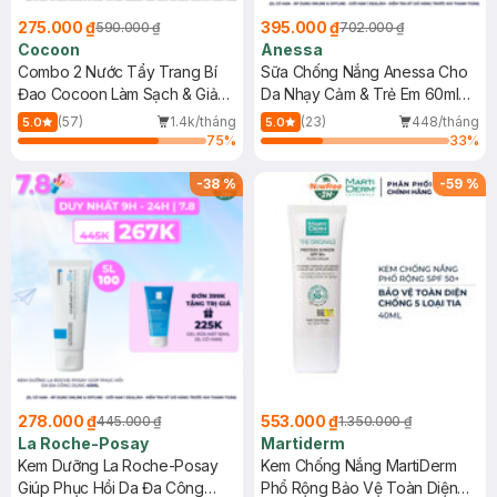
275.000 ₫
395.000 ₫
590.000 ₫
702.000 ₫
Cocoon
Anessa
Combo 2 Nước Tẩy Trang Bí
Sữa Chống Nắng Anessa Cho
Đao Cocoon Làm Sạch & Giảm
Da Nhạy Cảm & Trẻ Em 60ml
Dầu 500ml
(Mới)
(57)
1.4k/tháng
(23)
448/tháng
5.0
5.0
75
%
33
%
-
38
%
-
59
%
278.000 ₫
553.000 ₫
445.000 ₫
1.350.000 ₫
La Roche-Posay
Martiderm
Kem Dưỡng La Roche-Posay
Kem Chống Nắng MartiDerm
Giúp Phục Hồi Da Đa Công
Phổ Rộng Bảo Vệ Toàn Diện