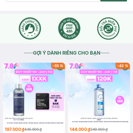
GỢI Ý DÀNH RIÊNG CHO BẠN
-
55
%
-
42
%
197.000 ₫
144.000 ₫
435.000 ₫
249.000 ₫