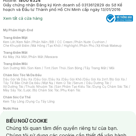
Hotline:
1800 6324
Giấy chứng nhận Đăng ký Kinh doanh số 0313612829 do Sở Kế
hoạch và Đầu tư Thành phố Hồ Chí Minh cấp ngày 13/01/2016
Xem tất cả cửa hàng
Mỹ Phẩm High-End
Trang Điểm Mặt
Kem Lót
/
Kem Nền
/
Phấn Nền
/
BB / CC Cream
/
Phấn Nước Cushion
/
Che Khuyết Điểm
/
Má Hồng
/
Tạo Khối / Highlight
/
Phấn Phủ
/
Xịt Khoá Makeup
Trang Điểm Mắt
Kẻ Mày
/
Kẻ Mắt
/
Phấn Mắt
/
Mascara
Trang Điểm Môi
Son Dưỡng Môi
/
Son Kem / Tint
/
Son Thỏi
/
Son Bóng
/
Tẩy Trang Mắt / Môi
Chăm Sóc Tóc Và Da Đầu
Dầu Gội Và Dầu Xả
/
Dầu Gội
/
Dầu Xả
/
Dầu Gội Khô
/
Dầu Gội Xả 2in1
/
Bộ Gội Xả
/
Tẩy Tế Bào Chết Da Đầu
/
Mặt Nạ / Kem Ủ Tóc
/
Serum / Dầu Dưỡng Tóc
/
Xịt Dưỡng Tóc
/
Thuốc Nhuộm Tóc
/
Sản Phẩm Tạo Kiểu Tóc
/
Dụng Cụ Chăm Sóc Tóc
/
Máy Sấy Tóc
/
Lược
/
Bộ Chăm Sóc Tóc
/
Phụ Kiện Tóc
Chăm Sóc Cơ Thể
Kem Tẩy Lông
/
Dụng Cụ Tẩy Lông
Nước Hoa
Nước Hoa Nữ
/
Nước Hoa Nam
/
Nước Hoa Cao Cấp
/
Xịt Thơm Toàn Thân
/
Nước Hoa Vùng Kín
Notice about cookies usage
BIỂU NGỮ COOKIE
Chăm Sóc Cá Nhân
Chúng tôi quan tâm đến quyền riêng tư của bạn.
Chống Muỗi
/
Khẩu Trang
/
Máy Massage
/
Mặt Nạ Xông Hơi
/
Nước Rửa Tay
/
Sản Phẩm Chăm Sóc Khác
/
Bàn Chải Đánh Răng
/
Bàn Chải Điện
/
Chúng tôi sử dụng các cookie cần thiết để vận hành
Hỗ Trợ Trắng Răng
/
Kem Đánh Răng
/
Máy Tăm Nước
/
Nước Súc Miệng
/