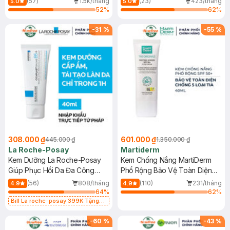
(57)
1.5k/tháng
(23)
423/tháng
5.0
5.0
52
%
62
%
-
31
%
-
55
%
308.000 ₫
601.000 ₫
445.000 ₫
1.350.000 ₫
La Roche-Posay
Martiderm
Kem Dưỡng La Roche-Posay
Kem Chống Nắng MartiDerm
Giúp Phục Hồi Da Đa Công
Phổ Rộng Bảo Vệ Toàn Diện
Dụng 40ml
40ml
(56)
808/tháng
(110)
231/tháng
4.9
4.9
64
%
62
%
Bill La roche-posay 399K Tặng
Gel rửa mặt da dầu nhạy cảm 50ml
(SL có hạn)
-
60
%
-
43
%