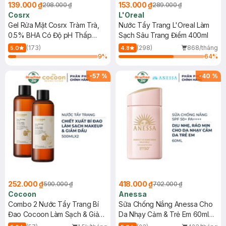
139.000 ₫
153.000 ₫
298.000 ₫
289.000 ₫
Cosrx
L'Oreal
Gel Rửa Mặt Cosrx Tràm Trà,
Nước Tẩy Trang L'Oreal Làm
0.5% BHA Có Độ pH Thấp
Sạch Sâu Trang Điểm 400ml
150ml
(173)
(298)
868/tháng
5.0
4.8
9
%
64
%
-
57
%
-
40
%
252.000 ₫
418.000 ₫
590.000 ₫
702.000 ₫
Cocoon
Anessa
Combo 2 Nước Tẩy Trang Bí
Sữa Chống Nắng Anessa Cho
Đao Cocoon Làm Sạch & Giảm
Da Nhạy Cảm & Trẻ Em 60ml
Dầu 500ml
(Mới)