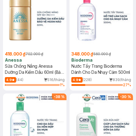
418.000 ₫
348.000 ₫
702.000 ₫
560.000 ₫
Anessa
Bioderma
Sữa Chống Nắng Anessa
Nước Tẩy Trang Bioderma
Dưỡng Da Kiềm Dầu 60ml (Bản
Dành Cho Da Nhạy Cảm 500ml
Mới)
(44)
516/tháng
(228)
839/tháng
4.9
4.9
1
%
27
%
-
38
%
-
30
%