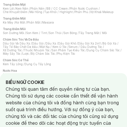
Trang Điểm Mặt
Kem Lót
/
Kem Nền
/
Phấn Nền
/
BB / CC Cream
/
Phấn Nước Cushion
/
Che Khuyết Điểm
/
Má Hồng
/
Tạo Khối / Highlight
/
Phấn Phủ
/
Xịt Khoá Makeup
Trang Điểm Mắt
Kẻ Mày
/
Kẻ Mắt
/
Phấn Mắt
/
Mascara
Trang Điểm Môi
Son Dưỡng Môi
/
Son Kem / Tint
/
Son Thỏi
/
Son Bóng
/
Tẩy Trang Mắt / Môi
Chăm Sóc Tóc Và Da Đầu
Dầu Gội Và Dầu Xả
/
Dầu Gội
/
Dầu Xả
/
Dầu Gội Khô
/
Dầu Gội Xả 2in1
/
Bộ Gội Xả
/
Tẩy Tế Bào Chết Da Đầu
/
Mặt Nạ / Kem Ủ Tóc
/
Serum / Dầu Dưỡng Tóc
/
Xịt Dưỡng Tóc
/
Thuốc Nhuộm Tóc
/
Sản Phẩm Tạo Kiểu Tóc
/
Dụng Cụ Chăm Sóc Tóc
/
Máy Sấy Tóc
/
Lược
/
Bộ Chăm Sóc Tóc
/
Phụ Kiện Tóc
Chăm Sóc Cơ Thể
Kem Tẩy Lông
/
Dụng Cụ Tẩy Lông
Nước Hoa
Nước Hoa Nữ
/
Nước Hoa Nam
/
Nước Hoa Cao Cấp
/
Xịt Thơm Toàn Thân
/
Nước Hoa Vùng Kín
Notice about cookies usage
BIỂU NGỮ COOKIE
Chăm Sóc Cá Nhân
Chúng tôi quan tâm đến quyền riêng tư của bạn.
Chống Muỗi
/
Khẩu Trang
/
Máy Massage
/
Mặt Nạ Xông Hơi
/
Nước Rửa Tay
/
Sản Phẩm Chăm Sóc Khác
/
Bàn Chải Đánh Răng
/
Bàn Chải Điện
/
Chúng tôi sử dụng các cookie cần thiết để vận hành
Hỗ Trợ Trắng Răng
/
Kem Đánh Răng
/
Máy Tăm Nước
/
Nước Súc Miệng
/
Tăm / Chỉ Nha Khoa
/
Xịt Thơm Miệng
/
Dung Dịch Vệ Sinh
/
Dưỡng Vùng Kín
/
website của chúng tôi và đồng hành cùng bạn trong
Khăn Ướt Vệ Sinh Vùng Kín
/
Băng Vệ Sinh
/
Tampon
/
Bọt Cạo Râu
/
Dao Cạo Râu
/
Máy Cạo Râu
suốt quá trình điều hướng. Với sự đồng ý của bạn,
Vấn Đề Về Da
chúng tôi và các đối tác của chúng tôi cũng sử dụng
Da Dầu / Lỗ Chân Lông To
/
Da Khô / Mất Nước
/
Da Lão Hóa
/
Da Mụn
/
Da Nhạy Cảm / Kích Ứng
/
Da Xỉn Màu
/
Thâm / Nám / Tàn Nhang
/
cookie để theo dõi các hoạt động trực tuyến của
Quầng Thâm & Bọng Mắt
/
Sẹo
/
Viêm Da Cơ Địa