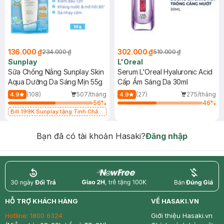
136.000 ₫
302.000 ₫
234.000 ₫
519.000 ₫
Sunplay
L'Oreal
Sữa Chống Nắng Sunplay Skin
Serum L'Oreal Hyaluronic Acid
Aqua Dưỡng Da Sáng Mịn 55g
Cấp Ẩm Sáng Da 30ml
(108)
507/tháng
(27)
275/tháng
4.9
4.9
56
%
46
%
Bill 199K Sunplay tặng Tinh Chất
Chống Nắng 7g trị giá 30K (SL có
hạn)
Bạn đã có tài khoản Hasaki?
Đăng nhập
return
nowfree
price
HỖ TRỢ KHÁCH HÀNG
VỀ HASAKI.VN
Hotline:
1800 6324
Giới thiệu Hasaki.vn