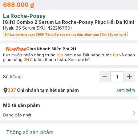
688.000 ₫
La Roche-Posay
[Gift] Combo 2 Serum La Roche-Posay Phục Hồi Da 10ml
Hyalu B5 Serum
(SKU:
422216768
)
Bill La roche-posay 399K Tặng Gel rửa mặt da dầu nhạy cảm 50ml (SL có hạn)
Giao Nhanh Miễn Phí 2H
Bạn muốn nhận hàng trước
10h
hôm nay. Đặt hàng trước
8h
và chọn
giao hàng
2H
ở bước thanh toán.
Xem chi tiết
Số lượng:
337
Chi nhánh tạm hết sản phẩm
Xem thêm
Mô tả sản phẩm
Đang cập nhật
Thông số sản phẩm