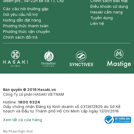
(Miễn phí , 08-22h kể cả T7, CN)
Chính sách bảo mật
Điều khoản sử dụng
Các câu hỏi thường gặp
Hasaki cẩm nang
Gửi yêu cầu hỗ trợ
Tuyển dụng
Hướng dẫn đặt hàng
Liên hệ
Phương thức thanh toán
Phương thức vận chuyển
Chính sách đổi trả
Synctives
Clinic
Dermahair
Mastige
Bản quyền © 2016 Hasaki.vn
Công Ty cổ phần HASAKI VIETNAM
Hotline:
1800 6324
Giấy chứng nhận Đăng ký Kinh doanh số 0313612829 do Sở Kế
hoạch và Đầu tư Thành phố Hồ Chí Minh cấp ngày 13/01/2016
Xem tất cả cửa hàng
Mỹ Phẩm High-End