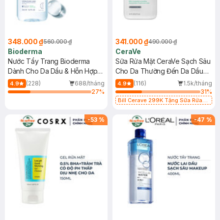
348.000 ₫
341.000 ₫
560.000 ₫
490.000 ₫
Bioderma
CeraVe
Nước Tẩy Trang Bioderma
Sữa Rửa Mặt CeraVe Sạch Sâu
Dành Cho Da Dầu & Hỗn Hợp
Cho Da Thường Đến Da Dầu
500ml
473ml
(228)
688/tháng
(116)
1.5k/tháng
4.9
4.9
27
%
31
%
Bill Cerave 299K Tặng Sữa Rửa
Mặt Cerave 30ml (SL có hạn)
-
53
%
-
47
%