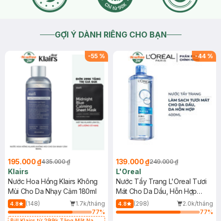
GỢI Ý DÀNH RIÊNG CHO BẠN
-
55
%
-
44
%
195.000 ₫
139.000 ₫
435.000 ₫
249.000 ₫
Klairs
L'Oreal
Nước Hoa Hồng Klairs Không
Nước Tẩy Trang L'Oreal Tươi
Mùi Cho Da Nhạy Cảm 180ml
Mát Cho Da Dầu, Hỗn Hợp
400ml
(148)
1.7k/tháng
(298)
2.0k/tháng
4.8
4.8
77
%
77
%
Bill Klairs từ 299k Tặng Mặt Nạ