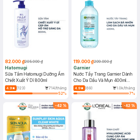
82.000 ₫
119.000 ₫
205.000 ₫
209.000 ₫
Hatomugi
Garnier
Sữa Tắm Hatomugi Dưỡng Ẩm
Nước Tẩy Trang Garnier Dành
Chiết Xuất Ý Dĩ 800ml
Cho Da Dầu Và Mụn 400ml
(Mới)
(123)
714/tháng
(69)
1.0k/tháng
4.9
4.9
52
%
7
%
-
42
%
-
42
%