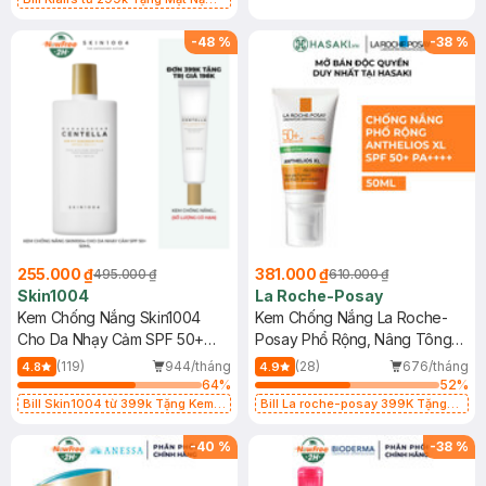
Làm Dịu Da & Kiểm Soát Dầu Nhờn
25ml (SL Có Hạn)
-
48
%
-
38
%
255.000 ₫
381.000 ₫
495.000 ₫
610.000 ₫
Skin1004
La Roche-Posay
Kem Chống Nắng Skin1004
Kem Chống Nắng La Roche-
Cho Da Nhạy Cảm SPF 50+
Posay Phổ Rộng, Nâng Tông
50ml
Kiềm Dầu 50ml
(119)
944/tháng
(28)
676/tháng
4.8
4.9
64
%
52
%
Bill Skin1004 từ 399k Tặng Kem
Bill La roche-posay 399K Tặng
Chống Nắng Cho Da Nhạy Cảm
Gel rửa mặt da dầu nhạy cảm 50ml
SPF 50+ 20ml (SL Có Hạn)
(SL có hạn)
-
40
%
-
38
%